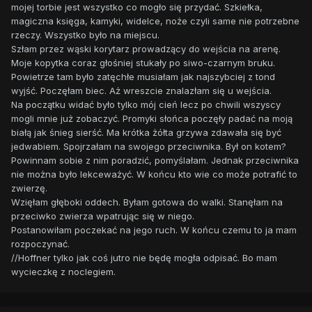
mojej torbie jest wszystko co mogło się przydać. Szkiełka,
magiczna księga, kamyki, widelce, noże czyli same nie potrzebne
rzeczy. Wszystko było na miejscu.
Szłam przez wąski korytarz prowadzący do wejścia na arenę.
Moje kopytka coraz głośniej stukały po siwo-czarnym bruku.
Powietrze tam było zatęchłe musiałam jak najszybciej z tond
wyjść. Poczęłam biec. Aż wreszcie znalazłam się u wejścia.
Na początku widać było tylko mój cień lecz po chwili wszyscy
mogli mnie już zobaczyć. Promyki słońca poczęły padać na moją
białą jak śnieg sierść. Ma krótka żółta grzywa zdawała się być
jedwabiem. Spojrzałam na swojego przeciwnika. Był on kotem?
Powinnam sobie z nim poradzić, pomyślałam. Jednak przeciwnika
nie można było lekceważyć. W końcu kto wie co może potrafić to
zwierzę.
Wzięłam głęboki oddech. Byłam gotowa do walki. Stanęłam na
przeciwko zwierza wpatrując się w niego.
Postanowiłam poczekać na jego ruch. W końcu czemu to ja mam
rozpoczynać.
//Hoffner tylko jak coś jutro nie będę mogła odpisać. Bo mam
wycieczkę z noclegiem.