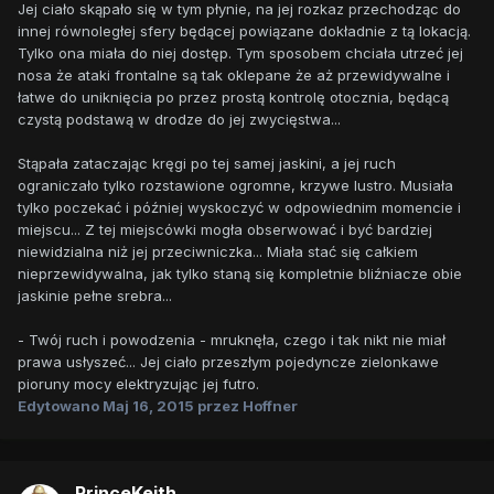
Jej ciało skąpało się w tym płynie, na jej rozkaz przechodząc do
innej równoległej sfery będącej powiązane dokładnie z tą lokacją.
Tylko ona miała do niej dostęp. Tym sposobem chciała utrzeć jej
nosa że ataki frontalne są tak oklepane że aż przewidywalne i
łatwe do uniknięcia po przez prostą kontrolę otocznia, będącą
czystą podstawą w drodze do jej zwycięstwa...
Stąpała zataczając kręgi po tej samej jaskini, a jej ruch
ograniczało tylko rozstawione ogromne, krzywe lustro. Musiała
tylko poczekać i później wyskoczyć w odpowiednim momencie i
miejscu... Z tej miejscówki mogła obserwować i być bardziej
niewidzialna niż jej przeciwniczka... Miała stać się całkiem
nieprzewidywalna, jak tylko staną się kompletnie bliźniacze obie
jaskinie pełne srebra...
- Twój ruch i powodzenia - mruknęła, czego i tak nikt nie miał
prawa usłyszeć... Jej ciało przeszłym pojedyncze zielonkawe
pioruny mocy elektryzując jej futro.
Edytowano
Maj 16, 2015
przez Hoffner
PrinceKeith