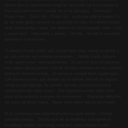
dziwna było to zastosowanie magii bo wpisywało się bezpośrednio w
otaczającą przestrzeń i zasady się w nią spisującą... Grawitacja...
Prawo i lewo... Góra i dół... Przód i tył... Lustrzane odbicie świata. Co
by się stało gdyby zamienić je wszystkie ze sobą i to całkiem losowo.
Atak nadchodziłby z lewej. Tak właśnie oko postrzegałoby świat i ucho,
a nawet węch... Uderzałoby z prawej... Od dołu... Na takich zasadach
wpisanych w przestrzeń...
To właśnie chciała zrobić, gdy zaczęła brać coraz więcej ze splotu, a
jej ciało pokryło się kolejnymi poświatami... Jednak każde zaklęcie
miało ograniczenie i własną dynamikę... Co jej moc była zmniejszana
ona zwiększała jej poziom szybciej niż była zabierana od niej w postaci
drobnych strumieni energii... Aż wreszcie nastąpił błysk wypełniający
całe pomieszczenie, gdy dorwała się na ułamek sekundy do edytora
świata ją otaczającego, by zmienić sposoby przemieszczania w
sposób tylko dla siebie znany... Gdy wszystko ucichło stała nadal
przed przeciwniczką w stopniu nie zmienionym... Wyglądała dokładnie
tak samo jak przed chwilą... Nawet świat wokół niej się nie zmienił...
W jej zaciśniętej łapie nadal tkwił potężny ognik energii z którego
ulatywała energia... Złożyła ręce jak do modlitwy i rozciągnęła je
kształtując między nimi swoją nową broń, gdzie energia szybko