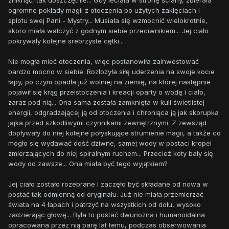
zniknąć, tak doszczętnie... Gdy leciała w stronę ściany, zbierała
ogromne pokłady magii z otoczenia po użytych zaklęciach i
splotu swej Pani - Mystry... Musiała się wzmocnić wielokrotnie,
skoro miała walczyć z godnym siebie przeciwnikiem... Jej ciało
pokrywały kolejne srebrzyste cętki...
Nie mogła mieć otoczenia, więc postanowiła zainwestować
bardzo mocno w siebie. Rozłożyła siłę uderzenia na swoje kocie
łapy, po czym opadła już wolniej na ziemię, na której następnie
pojawił się krąg przeistoczenia i kreacji oparty o wodę i ciało,
zaraz pod nią... Ona sama została zamknięta w kuli świetlistej
energii, odgradzającej ją od otoczenia i chroniąca ją jak skorupka
jajka przed szkodliwymi czynnikami zewnętrznymi. Z zewsząd
dopływały do niej kolejne połyskujące strumienie magii, a także co
mogło się wydawać dość dziwne, samej wody w postaci kropel
zmierzających do niej spiralnym ruchem... Przecież koty bały się
wody od zawsze... Ona miała być tego wyjątkiem?
Jej ciało zostało rozebrane i zaczęło być składane od nowa w
postać tak odmienną od oryginału. Już nie miała przemierzać
świata na 4 łapach i patrzyć na wszystkich od dołu, wysoko
zadzierając głowę... Była to postać dwunożna i humanoidalna
opracowana przez nią parę lat temu, podczas obserwowania