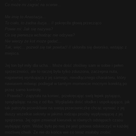
Co może mi zagrać na scenie...
Me imię to Anastazja...
To ciało, to żadna iluzja...
// pokręciła głową przecząco
Powie mi: Jak się nazywa?
Co się pierwsza wchodząc nie odzywa?
Nie wierzy że kot może gadać...
Tak, więc... pozwól się tak powitać!
// ukłoniła się dworsko, wstając z
miejsca.
Jej ton był miły dla ucha... Może dość złośliwy sam w sobie i pełen
sprzeczności, ale to raczej była tylko zduszona, zaczepna nuta,
najpewniej wynikająca z jej samego, nieodłącznego charakteru, który
nawiasem mówiąc podlegał w tamtym momencie mocnym korektą po
przez samo kontrolę.
- Prawda? - zapytała na koniec, przekręcając swój łepek pytająco,
spoglądając na nią z od łba. Wyglądała dość słodko i uspokajająco, jak
tak patrzyła przenikliwie na swoją przeciwniczkę chcąc wyrwać z jej
duszy wszelkie sekrety w jakimś rodzaju prośby wypływającej z jej
spojrzenia. Jej ogon zmieniał kierunek w równych odstępach czasu
wybijając rytm. Widać było po niej że jest gotowa odskoczyć w każdej
możliwej chwili. Że nie do końca wie co teraz miałaby zrobić.