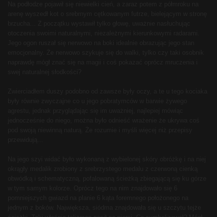
Na podłodze pojawił się niewielki cień, a zaraz potem z półmroku na
arenę wyszedł kot o srebrnym cętkowanym futrze, bielejącym w stronę
brzucha... Z początku wystawił tylko głowę, uważnie nasłuchując
otoczenia swoimi naturalnymi, niezależnymi kierunkowymi radarami.
Jego ogon ruszał się nerwowo na boki idealnie obrazując jego stan
emocjonalny. Że nerwowo szykuje się do walki, tylko czy taki osobnik
naprawdę mógł znać się na magii i coś pokazać oprócz mruczenia i
swej naturalnej słodkości?
Zwierciadłem duszy podobno od zawsze były oczy, a te u tego kociaka
były równie zwyczajne co u jego pobratymców w barwie żywego
agrestu, jednak przyglądając się im uważniej, najlepiej mówiąc
jednocześnie do niego, można było odnieść wrażenie że ukrywa coś
pod swoją niewinną naturą. Że rozumie i myśli więcej niż przepisy
przewidują...
Na jego szyi widać było wykonaną z wybielonej skóry obróżkę i na niej
okrągły medalik zrobiony z srebrzystego medalu z czerwoną cienką
obwódką i schematyczną, pofalowaną ścieżką zbiegającą się ku górze
w tym samym kolorze. Oprócz tego na nim znajdowało się 6
pomniejszych gwiazd na planie 6 kąta foremnego położonego na
jednym z boków. Największa, siódma znajdowała się u szczytu tejże