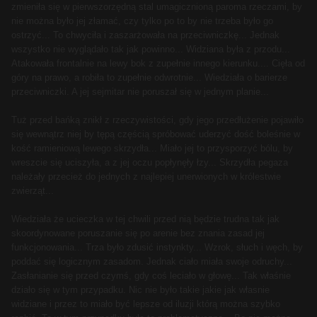
zmieniła się w pierwszorzędną stal umagicznioną paroma rzeczami, by
nie można było jej złamać, czy tylko po to by nie trzeba było go
ostrzyć... To chwyciła i zaszarżowała na przeciwniczkę... Jednak
wszystko nie wyglądało tak jak powinno... Widziana była z przodu...
Atakowała frontalnie na lewy bok z zupełnie innego kierunku.... Cięła od
góry na prawo, a robiła to zupełnie odwrotnie... Wiedziała o barierze
przeciwniczki. A jej sejmitar nie poruszał się w jednym planie...
Tuż przed bańką znikł z rzeczywistości, gdy jego przedłużenie pojawiło
się wewnątrz niej by tępą częścią spróbować uderzyć dość boleśnie w
kość ramieniową lewego skrzydła... Miało jej to przysporzyć bólu, by
wreszcie się uciszyła, a z jej oczu popłynęły łzy... Skrzydła pegaza
należały przecież do jednych z najlepiej unerwionych w królestwie
zwierząt...
Wiedziała że ucieczka w tej chwili przed nią będzie trudna tak jak
skoordynowane poruszanie się po arenie bez znania zasad jej
funkcjonowania... Trza było zdusić instynkty... Wzrok, słuch i węch, by
poddać się logicznym zasadom. Jednak ciało miała swoje odruchy...
Zasłanianie się przed czymś, gdy coś leciało w głowę... Tak właśnie
działo się w tym przypadku. Nic nie było takie jakie jak własnie
widziane i przez to miało być lepsze od iluzji którą można szybko