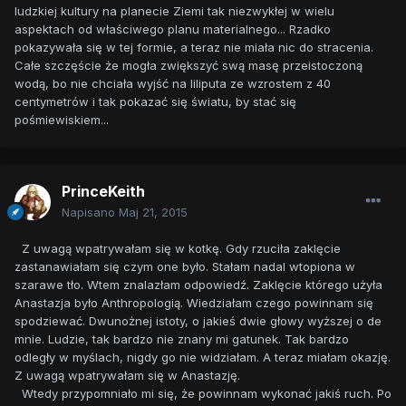
ludzkiej kultury na planecie Ziemi tak niezwykłej w wielu
aspektach od właściwego planu materialnego... Rzadko
pokazywała się w tej formie, a teraz nie miała nic do stracenia.
Całe szczęście że mogła zwiększyć swą masę przeistoczoną
wodą, bo nie chciała wyjść na liliputa ze wzrostem z 40
centymetrów i tak pokazać się światu, by stać się
pośmiewiskiem...
PrinceKeith
Napisano
Maj 21, 2015
Z uwagą wpatrywałam się w kotkę. Gdy rzuciła zaklęcie
zastanawiałam się czym one było. Stałam nadal wtopiona w
szarawe tło. Wtem znalazłam odpowiedź. Zaklęcie którego użyła
Anastazja było Anthropologią. Wiedziałam czego powinnam się
spodziewać. Dwunożnej istoty, o jakieś dwie głowy wyższej o de
mnie. Ludzie, tak bardzo nie znany mi gatunek. Tak bardzo
odległy w myślach, nigdy go nie widziałam. A teraz miałam okazję.
Z uwagą wpatrywałam się w Anastazję.
Wtedy przypomniało mi się, że powinnam wykonać jakiś ruch. Po