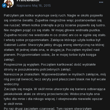
Napisano
Maj 16, 2015
Patrzyłam jak kotka wykonuje swój ruch. Nagle w około pojawiło
się srebrne światło. Zupełnie niegroźnie więc postanowiłam się
nie ruszać. Wtem kotka zniknęła a przy ścianie pojawiło się lustro.
Nie mogłam pojąć co się stało. W mojej głowie widniała pustka.
Zupełna nicość nie wiedziała m co zrobić ani co w ogóle się stało.
I wtedy sobie przypomniałam. Zaklęcie którego użyła kotka był
Gabinet Luster. Stworzyła jakby drugą arenę identyczną na której
stałam. W jednej stała ona, w drugiej ja. Poczęłam myśleć nad
planem. Przypomniałam sobie, że w mojej torbie była księga
zaklęć.
Pospiesznie ją wyjęłam. Poczęłam kartkować dość wyblakłe
strony w poszukiwaniu potrzebnych zaklęć.
Nareszcie je znalazłam. Wypowiedziałam w myślach zaklęcie, mój
róg począł świecić, lecz skryty pod płaszczem blask nie był wcale
widoczny.
Zaczęła się magia. W okół mnie utworzyła się bariera odbierająca
jakiekolwiek ataki ze strony przeciwniczki. Widoczna była ona
tylko dla mnie i dla nikogo więcej. I obejmowała niewielki opszar
w okół mnie.
Po raz drugi zaczęłam czarować. Tym razem stworzyłam