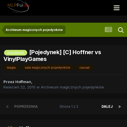
Archiwum magicznych pojedynków
[Pojedynek] [C] Hoffner vs
pojedynek
VinylPlayGames
magia
sala magicznych pojedynków
casual
Przez
Hoffman
,
Kwiecień 22, 2015
w
Archiwum magicznych pojedynków
POPRZEDNIA
Strona 1 z 2
DALEJ