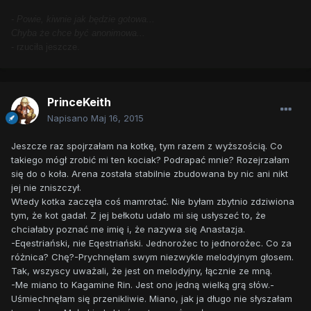
- Powie, kiwnie jak będzie gotowa...
Chyba że chce być anonimowa...
- rzuciła jeszcze.
PrinceKeith
Napisano
Maj 16, 2015
Jeszcze raz spojrzałam na kotkę, tym razem z wyższością. Co
takiego mógł zrobić mi ten kociak? Podrapać mnie? Rozejrzałam
się do o koła. Arena została stabilnie zbudowana by nic ani nikt
jej nie zniszczył.
Wtedy kotka zaczęła coś mamrotać. Nie byłam zbytnio zdziwiona
tym, że kot gadał. Z jej bełkotu udało mi się usłyszeć to, że
chciałaby poznać me imię i, że nazywa się Anastazja.
-Eqestriański, nie Eqestriański. Jednorożec to jednorożec. Co za
różnica? Chę?-Prychnęłam swym niezwykle melodyjnym głosem.
Tak, wszyscy uważali, że jest on melodyjny, łącznie ze mną.
-Me miano to Kagamine Rin. Jest ono jedną wielką grą słów.-
Uśmiechnęłam się przenikliwie. Miano, jak ja długo nie słyszałam