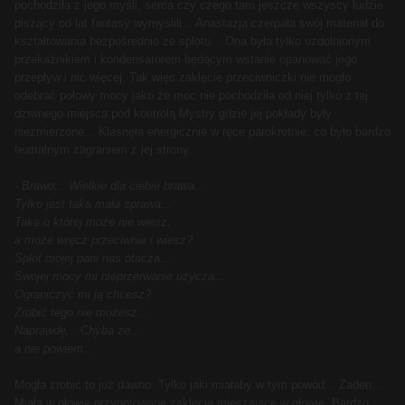
pochodziła z jego myśli, serca czy czego tam jeszcze wszyscy ludzie
piszący od lat fantasy wymyślili... Anastazja czerpała swój materiał do
kształtowania bezpośrednio ze splotu... Ona była tylko uzdolnionym
przekaźnikiem i kondensatorem będącym wstanie opanować jego
przepływ i nic więcej. Tak więc zaklęcie przeciwniczki nie mogło
odebrać połowy mocy jako że moc nie pochodziła od niej tylko z tej
dziwnego miejsca pod kontrolą Mystry gdzie jej pokłady były
niezmierzone... Klasnęła energicznie w ręce parokrotnie, co było bardzo
teatralnym zagraniem z jej strony.
- Brawo... Wielkie dla ciebie brawa...
Tylko jest taka mała sprawa...
Taka o której może nie wiesz,
a może wręcz przeciwnie i wiesz?
Splot mojej pani nas otacza...
Swojej mocy mi nieprzerwanie użycza...
Ograniczyć mi ją chcesz?
Zrobić tego nie możesz...
Naprawdę... Chyba że...
a nie powiem...
Mogła zrobić to już dawno. Tylko jaki miałaby w tym powód... Żaden...
Miała w głowie przygotowane zaklęcie mieszające w głowie. Bardzo