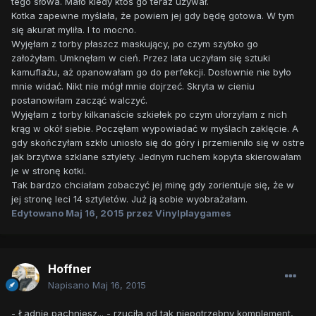
tego słowa. Mało kiedy ktoś go teraz używał.
Kotka zapewne myślała, że powiem jej gdy będę gotowa. W tym
się akurat myliła. I to mocno.
Wyjęłam z torby płaszcz maskujący, po czym szybko go
założyłam. Umknęłam w cień. Przez lata uczyłam się sztuki
kamuflażu, aż opanowałam go do perfekcji. Dosłownie nie było
mnie widać. Nikt nie mógł mnie dojrzeć. Skryta w cieniu
postanowiłam zacząć walczyć.
Wyjęłam z torby kilkanaście szkiełek po czym ułorzyłam z nich
krąg w okół siebie. Poczęłam wypowiadać w myślach zaklęcie. A
gdy skończyłam szkło uniosło się do góry i przemieniło się w ostre
jak brzytwa szklane sztylety. Jednym ruchem kopyta skierowałam
je w stronę kotki.
Tak bardzo chciałam zobaczyć jej minę gdy zorientuje się, że w
jej stronę leci 14 sztyletów. Już ją sobie wyobrażałam.
Edytowano
Maj 16, 2015
przez Vinylplaygames
Hoffner
Napisano
Maj 16, 2015
- Ładnie pachniesz... - rzuciła od tak niepotrzebny komplement,