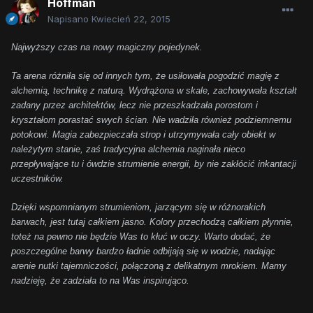
Hoffman
Napisano
Kwiecień 22, 2015
Najwyższy czas na nowy magiczny pojedynek.
Ta arena różniła się od innych tym, że usiłowała pogodzić magię z
alchemią, technikę z naturą. Wydrążona w skale, zachowywała kształt
zadany przez architektów, lecz nie przeszkadzała porostom i
kryształom porastać swych ścian. Nie wadziła również podziemnemu
potokowi. Magia zabezpieczała strop i utrzymywała cały obiekt w
należytym stanie, zaś tradycyjna alchemia naginała nieco
przepływające tu i ówdzie strumienie energii, by nie zakłócić inkantacji
uczestników.
Dzięki wspomnianym strumieniom, jarzącym się w różnorakich
barwach, jest tutaj całkiem jasno. Kolory przechodzą całkiem płynnie,
toteż na pewno nie będzie Was to kłuć w oczy. Warto dodać, że
poszczególne barwy bardzo ładnie odbijają się w wodzie, nadając
arenie nutki tajemniczości, połączoną z delikatnym mrokiem. Mamy
nadzieję, że zadziała to na Was inspirująco.