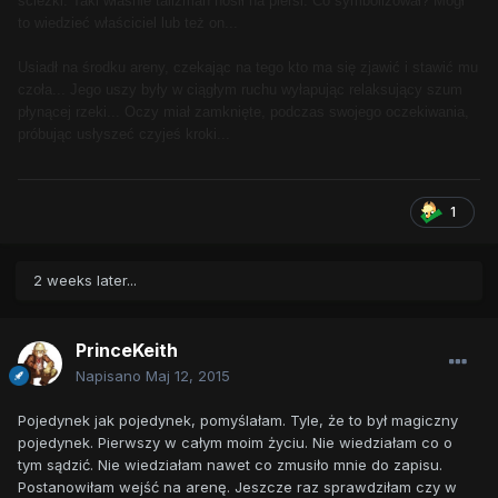
ścieżki. Taki właśnie talizman nosił na piersi. Co symbolizował? Mógł
to wiedzieć właściciel lub też on...
Usiadł na środku areny, czekając na tego kto ma się zjawić i stawić mu
czoła... Jego uszy były w ciągłym ruchu wyłapując relaksujący szum
płynącej rzeki... Oczy miał zamknięte, podczas swojego oczekiwania,
próbując usłyszeć czyjeś kroki...
1
2 weeks later...
PrinceKeith
Napisano
Maj 12, 2015
Pojedynek jak pojedynek, pomyślałam. Tyle, że to był magiczny
pojedynek. Pierwszy w całym moim życiu. Nie wiedziałam co o
tym sądzić. Nie wiedziałam nawet co zmusiło mnie do zapisu.
Postanowiłam wejść na arenę. Jeszcze raz sprawdziłam czy w