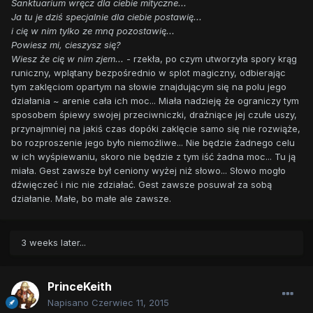
Sanktuarium wręcz dla ciebie mityczne...
Ja tu je dziś specjalnie dla ciebie postawię...
i cię w nim tylko ze mną pozostawię...
Powiesz mi, cieszysz się?
Wiesz że cię w nim zjem...
- rzekła, po czym utworzyła spory krąg
runiczny, wplątany bezpośrednio w splot magiczny, odbierając
tym zaklęciom opartym na słowie znajdującym się na polu jego
działania ~ arenie cała ich moc... Miała nadzieję że ograniczy tym
sposobem śpiewy swojej przeciwniczki, drażniące jej czułe uszy,
przynajmniej na jakiś czas dopóki zaklęcie samo się nie rozwiąże,
bo rozproszenie jego było niemożliwe... Nie będzie żadnego celu
w ich wyśpiewaniu, skoro nie będzie z tym iść żadna moc... Tu ją
miała. Gest zawsze był ceniony wyżej niż słowo... Słowo mogło
dźwięczeć i nic nie zdziałać. Gest zawsze posuwał za sobą
działanie. Małe, bo małe ale zawsze.
3 weeks later...
PrinceKeith
Napisano
Czerwiec 11, 2015