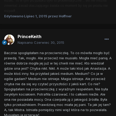
rozbić. To w tym przypadku było to problematyczne... Bo nie można
zmieniać zasad otaczającego świata co moment by się po prostu nie
rozpadł...
Edytowano
Lipiec 1, 2015
przez Hoffner
PrinceKeith
Napisano
Czerwiec 30, 2015
Bacznie spoglądałam na przeciwniczkę. To co mówiła mogło być
prawdą. Tak, mogło. Ale przecież nie musiało. Mogła mieć panią. A
równie dobrze mogła jej już w tej chwili nie mieć. Kto wiedział
gdzie ona jest? Chyba nikt. Nikt. A może taki ktoś jak Anastazja. A
może ktoś inny. Na przykład jakieś medium. Medium? Co ja w
ogóle gadam? Medium nie istnieje. Magia istnieje. Ale przecież
chyba nie da się wy czytać przyszłości z jakiś kart. Co nie?
Spoglądałam na przeciwniczkę z wyraźnym respektem. Nie była
zwykłym kociakiem. Potrafiła czarować. I to całkiem nieźle. Ale
ona nie posiadała mocy. Ona czerpała ją z jakiegoś źródła. Była
tylko przekaźnikiem. Prawdziwą moc miała jej pani. Ta jak jej tam?
A, tak Mistra. Istniała pomiędzy nimi więź która na to pozwalała.
Musiałam ją przerwać.