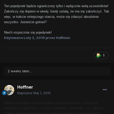
Ten pojedynek będzie ograniczony tylko i wyłącznie wolą uczestników!
Zakończy się dopiero w wtedy, kiedy ustalą, że ma się zakończyć. Tak
więc, w trakcie niniejszego starcia, może się zdarzyć absolutnie
wszystko. Jesteście gotowi?
Niech rozpocznie się pojedynek!
Edytowano
Luty 2, 2016
przez Hoffman
1
2 weeks later...
Hoffner
Napisano
Maj 1, 2015
Wiele można było się spodziewać po przeciwnikach, w każdym
pojedynku magicznym... Każdy czarodziej, czarownik, czy ogólniej
mówiąc osoba posługująca się siłami naginającymi świat dookoła