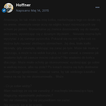
Hoffner
Napisano
Maj 14, 2015
Anastazja, bo tak miała na imię kotka, nasłuchująca tego co działo się
na arenie, otworzyła swoje oczy na odgłos kopyt roznoszących się
echem po jaskini. Momentalnie jej źrenice dostosowały się do światła
otoczenia, wyostrzając się z dziwnym błyskiem... Niewiele można było
wyczytać z jej samego pyszczka. Pokazał się na nim tylko coś co
można było nazwać złośliwym uśmiechem. Jej dwa, białe kiełki
błysnęły, gdy ziewnęła, oblizując się zaraz po tym. Może tak miała w
zwyczaju, a może to na widok kucyka, co sam ziewał, a ziewanie jak
wiadomo było od zawsze mocno zakaźne? Nie wiadomo do końca
dlaczego. Może miała ochotę go skonsumować wyobrażając go sobie
w wielkiej misce, albo na stole? Po kotach można się było dosłownie
wszystkiego spodziewać, chociaż sama, by tak wielkiego kawałka
mięsa na raz by nie skonsumowała... Może.
-
Co ja sobie widzę?
Mam nadzieję że się nie zanudzę.
// machnęła lekceważąco łapą
Magiczny, equestriańki jednorożec?
Nic nie stwierdzę, by się przypadkiem nie zażec.
Nie pomylić się w jej ocenie.