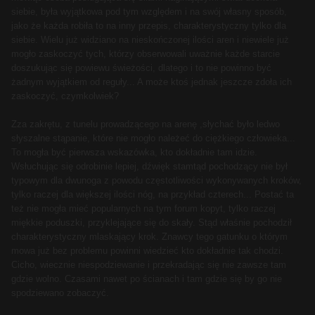
siebie, była wyjątkowa pod tym względem i na swój własny sposób,
jako że każda robiła to na inny przepis, charakterystyczny tylko dla
siebie. Wielu już widziano na nieskończonej ilości aren i niewiele już
mogło zaskoczyć tych, którzy obserwowali uważnie każde starcie
doszukując się powiewu świeżości, dlatego i to nie powinno być
żadnym wyjątkiem od reguły... A może ktoś jednak jeszcze zdoła ich
zaskoczyć, czymkolwiek?
Zza zakrętu, z tunelu prowadzącego na arenę ,słychać było ledwo
słyszalne stąpanie, które nie mogło należeć do ciężkiego człowieka...
To mogła być pierwsza wskazówka, kto dokładnie tam idzie.
Wsłuchując się odrobinie lepiej, dźwięk stamtąd pochodzący nie był
typowym dla dwunoga z powodu częstotliwości wykonywanych kroków,
tylko raczej dla większej ilości nóg, na przykład czterech... Postać ta
też nie mogła mieć popularnych na tym forum kopyt, tylko raczej
miękkie poduszki, przyklejające się do skały. Stąd właśnie pochodził
charakterystyczny mlaskający krok. Znawcy tego gatunku o którym
mowa już bez problemu powinni wiedzieć kto dokładnie tak chodzi.
Cicho, wiecznie niespodziewanie i przekradając się nie zawsze tam
gdzie wolno. Czasami nawet po ścianach i tam gdzie się by go nie
spodziewano zobaczyć.