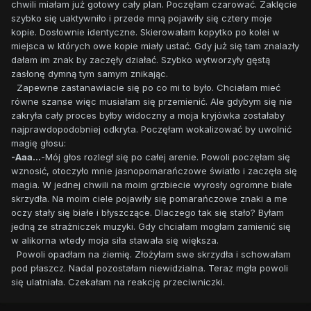
chwili miałam już gotowy cały plan. Poczęłam czarować. Zaklęcie
szybko się uaktywniło i przede mną pojawiły się cztery moje
kopie. Dosłownie identyczne. Skierowałam kopytko po kolei w
miejsca w których owe kopie miały ustać. Gdy już się tam znalazły
dałam im znak by zaczęły działać. Szybko wytworzyły gęstą
zasłonę dymną tym samym znikając.
Zapewne zastanawiacie się po co mi to było. Chciałam mieć
równe szanse więc musiałam się przemienić. Ale gdybym się nie
zakryła cały proces byłby widoczny a moja kryjówka zostałaby
najprawdopodobniej odkryta. Poczęłam wokalizować by uwolnić
magię głosu:
-Aaa...
-Mój głos rozległ się po całej arenie. Powoli poczęłam się
wznosić, otoczyło mnie jasnopomarańczowe światło i zaczęła się
magia. W jednej chwili na moim grzbiecie wyrosły ogromne białe
skrzydła. Na moim ciele pojawiły się pomarańczowe znaki a me
oczy stały się białe i błyszczące. Dlaczego tak się stało? Byłam
jedną ze strażniczek muzyki. Gdy chciałam mogłam zamienić się
w alikorna wtedy moja siła stawała się większa.
Powoli opadłam na ziemię. Złożyłam swe skrzydła i schowałam
pod płaszcz. Nadal pozostałam niewidzialna. Teraz mgła powoli
się ulatniała. Czekałam na reakcję przeciwniczki.