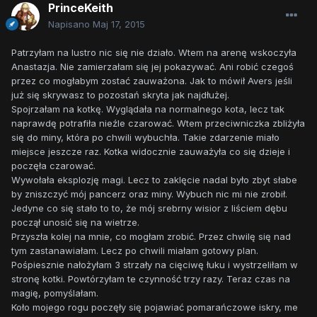
PrinceKeith
Napisano
Maj 17, 2015
Patrzyłam na lustro nic się nie działo. Wtem na arenę wskoczyła
Anastazja. Nie zamierzałam się jej pokazywać. Ani robić czegoś
przez co mogłabym zostać zauważona. Jak to mówił Avers jeśli
już się skrywasz to pozostań skryta jak najdłużej.
Spojrzałam na kotkę. Wyglądała na normalnego kota, lecz tak
naprawdę potrafiła nieźle czarować. Wtem przeciwniczka zbliżyła
się do miny, która po chwili wybuchła. Takie zdarzenie miało
miejsce jeszcze raz. Kotka widocznie zauważyła co się dzieje i
poczęła czarować.
Wywołała eksplozję magi. Lecz to zaklęcie nadal było zbyt słabe
by zniszczyć mój pancerz oraz miny. Wybuch nic mi nie zrobił.
Jedyne co się stało to to, że mój srebrny wisior z liściem dębu
począł unosić się na wietrze.
Przyszła kolej na mnie, co mogłam zrobić. Przez chwilę się nad
tym zastanawiałam. Lecz po chwili miałam gotowy plan.
Pośpiesznie nałożyłam 3 strzały na cięciwę łuku i wystrzeliłam w
stronę kotki. Powtórzyłam te czynność trzy razy. Teraz czas na
magię, pomyślałam.
Koło mojego rogu poczęły się pojawiać pomarańczowe iskry, me