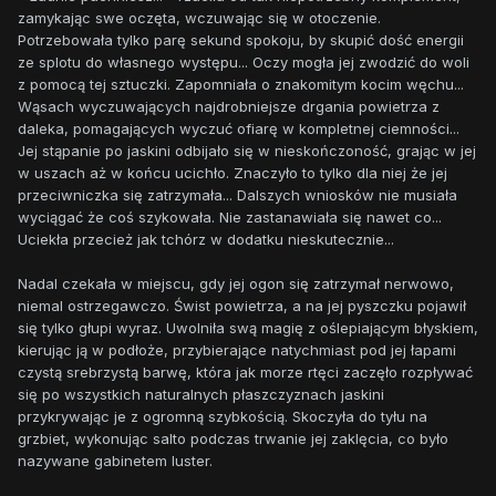
zamykając swe oczęta, wczuwając się w otoczenie.
Potrzebowała tylko parę sekund spokoju, by skupić dość energii
ze splotu do własnego występu... Oczy mogła jej zwodzić do woli
z pomocą tej sztuczki. Zapomniała o znakomitym kocim węchu...
Wąsach wyczuwających najdrobniejsze drgania powietrza z
daleka, pomagających wyczuć ofiarę w kompletnej ciemności...
Jej stąpanie po jaskini odbijało się w nieskończoność, grając w jej
w uszach aż w końcu ucichło. Znaczyło to tylko dla niej że jej
przeciwniczka się zatrzymała... Dalszych wniosków nie musiała
wyciągać że coś szykowała. Nie zastanawiała się nawet co...
Uciekła przecież jak tchórz w dodatku nieskutecznie...
Nadal czekała w miejscu, gdy jej ogon się zatrzymał nerwowo,
niemal ostrzegawczo. Świst powietrza, a na jej pyszczku pojawił
się tylko głupi wyraz. Uwolniła swą magię z oślepiającym błyskiem,
kierując ją w podłoże, przybierające natychmiast pod jej łapami
czystą srebrzystą barwę, która jak morze rtęci zaczęło rozpływać
się po wszystkich naturalnych płaszczyznach jaskini
przykrywając je z ogromną szybkością. Skoczyła do tyłu na
grzbiet, wykonując salto podczas trwanie jej zaklęcia, co było
nazywane gabinetem luster.