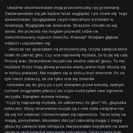
Uważnie obserwowalam moją przeciwniczkę i jej przemianę.
Zastanawialam się jak będzie teraz wyglądać. I po chwili się tego
dowiedzialam. Spoglądalam swym naturalnym wzrokiem w
Anastazję. Wyglądała tak śmiesznie. Strasznie chciało mi się
śmiać. Ale przecież nie mogłam pozwolić sobie na
niekontrolowany wybuch śmiechu. Prawda? Wzięlam głęboki
oddech i uspokoiłam się.
Jeszcze raz spojrzałam na przeciwniczkę. Urzyła zaklęcia które
miało mi zabrać głos. Czy ona naprawdę myślala, że to jej się uda.
Proszę was. Strarznikowi muzyki nie można zabrać glosu. To nie
możliwe. Przez moją głowę przeszla wtedy jedna myśl. Muszę się
w końcu pokazać. Nie mogłam się w końcu kryć wiecznie. Po za
tym niech zobaczy, że nie tylko ona się zmieniła.
Unioslam się do góry po czym stanęlam przed kobietą. Jednym
ruchem ściągnęłam płaszcz po czym rozłorzyłam swe ogromne
skrzydła. Stanęłam dumnie mówiąc:
-Czyż ty naprawdę myślała, że odbierzesz mi głos? Oh, głupiutka
koteczko. Głosy strarzników muzyki są z nimi stale związane nie
da się ich odebrać.-Uśmiechnęłam się tajemniczo. Teraz kolej na
magię, pomyślałam. Musialam złoczyć naturalną magię z magią
głosu by zaklęcie było silniejsze. Narysowałam kopytkiem na ziemi
okrąg w okół mnie.Był naprawdę potrzebyny. Teraz trzeba było