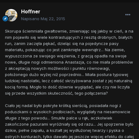
Hoffner
Napisano
Maj 22, 2015
Skorupa ściemniała gwałtownie, zmieniając się jakby w cień, a na
nim pojawiło się wiele kontrastujących z resztą drobnych, białych
run, zanim zaczęła pękać, dzieląc się na pojedyncze pasy
materiału, pokazując co jest zamknięte wewnątrz... Na ziemie,
wypuszczona ze swojego więzienia, z gracją opadła na swoje
nowe, długie nogi odmieniona Anastazja, co nie miała problemów
z akceptacją nowych możliwości i punktu równowagi,
położonego dużo wyżej niż poprzednio... Miała postura typowej
ludzkiej nastolatki, lecz całość skrzyżowana został z jej naturalną
kocią formą. Mogło to dość dziwnie wyglądać, ale czy nie liczyła
się przede wszystkim skuteczność, tego połączenia?
Ciało jej nadal było pokryte krótką sierścią, posiadała nogi z
poduszkami o wysokich podbiciach, wyglądały na niesamowicie
długie z tego powodu... Smukłe palce u rąk, aczkolwiek
zakończone pazurami wyróżniały się od razu... Jej spojrzenie było
dzikie, pełne zapału, a kształt jej wydłużonej twarzy i pyska o
ostrych konturach, tylko dawało jej jeszcze więcej efektu do całej