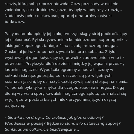
reszty, którą sobą reprezentowała. Oczy pozostały w niej nie
zmienione, ale odrobinę większe, by były współgrały z resztą...
Nadal były pełne ciekawości, opartej o naturalny instynkt
badawczy.
Pasy materiału oplotły jej ciało, tworząc skąpy strój podkreślający
jej cielesność. Był skrzyżowaniem kombinezonem super agentki z
jakiegoś kiepskiego, taniego filmu i szatą mrocznego maga...
Zasłaniał jednak to co nakazywała kultura osobista... Z tyłu
wystawał jej ogon kołyszący się powoli z zadowoleniem w te i z
powrotem. Przyłożyła dłoń do ziemi i między jej wąsami przeszły
ładunki magiczne. Wypuściła ogromny amperaż liczony w
setkach iskrzącego prądu, co rozszedł się po wilgotnych
ścianach jaskini, by usmażyć każdą żywą istotę stojącą na ziemi...
To jednak była tylko zmyłka dla czegoś zupełnie innego... Drugą
dłonią wyrwała spory kawałek magicznego splotu, co znalazł się
w jej ręce w postaci białych nitek przypominających czystą
pajęczynę.
- Słowiku mój drogi... Co zrobisz, jak głos ci odbiorę?
Wpadniesz w panikę? Będzie to stanowiło ostateczną zaporę?
Sanktuarium całkowicie bezdźwięczne...