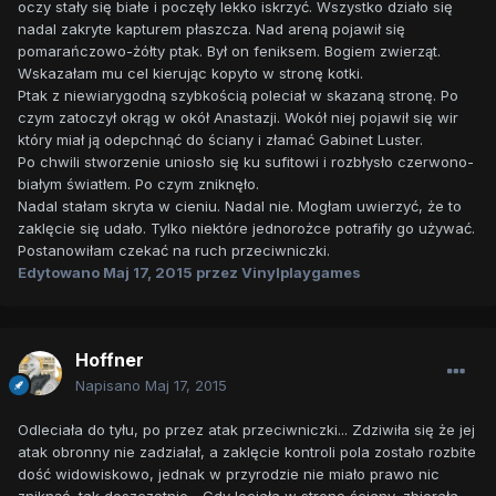
oczy stały się białe i poczęły lekko iskrzyć. Wszystko działo się
nadal zakryte kapturem płaszcza. Nad areną pojawił się
pomarańczowo-żółty ptak. Był on feniksem. Bogiem zwierząt.
Wskazałam mu cel kierując kopyto w stronę kotki.
Ptak z niewiarygodną szybkością poleciał w skazaną stronę. Po
czym zatoczył okrąg w okół Anastazji. Wokół niej pojawił się wir
który miał ją odepchnąć do ściany i złamać Gabinet Luster.
Po chwili stworzenie uniosło się ku sufitowi i rozbłysło czerwono-
białym światłem. Po czym zniknęło.
Nadal stałam skryta w cieniu. Nadal nie. Mogłam uwierzyć, że to
zaklęcie się udało. Tylko niektóre jednorożce potrafiły go używać.
Postanowiłam czekać na ruch przeciwniczki.
Edytowano
Maj 17, 2015
przez Vinylplaygames
Hoffner
Napisano
Maj 17, 2015
Odleciała do tyłu, po przez atak przeciwniczki... Zdziwiła się że jej
atak obronny nie zadziałał, a zaklęcie kontroli pola zostało rozbite
dość widowiskowo, jednak w przyrodzie nie miało prawo nic