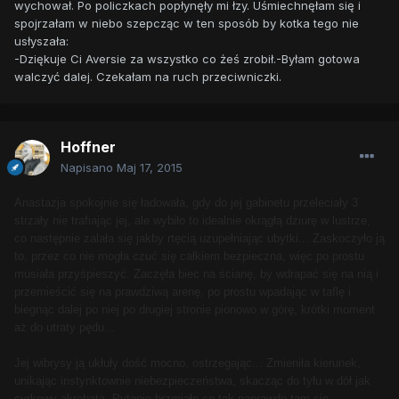
wychował. Po policzkach popłynęły mi łzy. Uśmiechnęłam się i
spojrzałam w niebo szepcząc w ten sposób by kotka tego nie
usłyszała:
-Dziękuje Ci Aversie za wszystko co żeś zrobił.-Byłam gotowa
walczyć dalej. Czekałam na ruch przeciwniczki.
Hoffner
Napisano
Maj 17, 2015
Anastazja spokojnie się ładowała, gdy do jej gabinetu przeleciały 3
strzały nie trafiając jej, ale wybiło to idealnie okrągłą dziurę w lustrze,
co następnie zalała się jakby rtęcią uzupełniając ubytki... Zaskoczyło ją
to, przez co nie mogła czuć się całkiem bezpieczna, więc po prostu
musiała przyśpieszyć. Zaczęła biec na ścianę, by wdrapać się na nią i
przemieścić się na prawdziwą arenę, po prostu wpadając w taflę i
biegnąc dalej po niej po drugiej stronie pionowo w górę, krótki moment
aż do utraty pędu...
Jej wibrysy ją ukłuły dość mocno, ostrzegając... Zmieniła kierunek,
unikając instynktownie niebezpieczeństwa, skacząc do tyłu w dół jak
cyrkowy akrobata. Pytanie brzmiało co tak naprawdę tam się