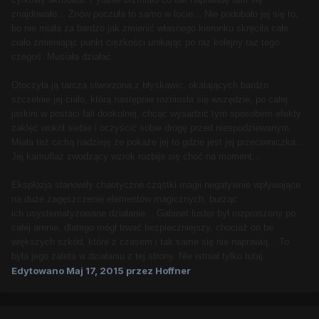
znajdowało... Znów poczuła to samo w locie... Nie podobało jej się to,
bo nie miała za bardzo jak zmienić własnego kierunku skręciła całe
ciało zmieniając punkt ciężkości unikając po raz kolejny raz tego
czegoś. Musiała działać.
Otoczyła ją tarcza stworzona z błyskawic, okalających bardzo
szczelnie jej ciało, którą następnie rozniosła się wszędzie, po całej
jaskini w postaci fali dookolnej, chcąc wysadzić tym sposobem efekty
zaklęć wokół siebie i oczyścić sobie drogę przed niespodziewanym.
Miała też cichą nadzieję że pokaże jej to gdzie jest jej przeciwniczka...
Jej kamuflaż zwodzący wzrok rozbije się choć na moment...
Eksplozja stanowiły chaotyczne cząstki magii negatywnie wpływające
na duże zagęszczenie elementów magicznych, burząc
ich usystematyzowane działanie... Gabinet luster był rozproszony po
całej arenie, dlatego mógł trwać bezpieczniejszy, chociaż on be
większych szkód, które z czasem i tak same się nie naprawią... To
była jego zaleta w działaniu z tej strony. Nie istniał tylko tutaj.
Edytowano
Maj 17, 2015
przez Hoffner