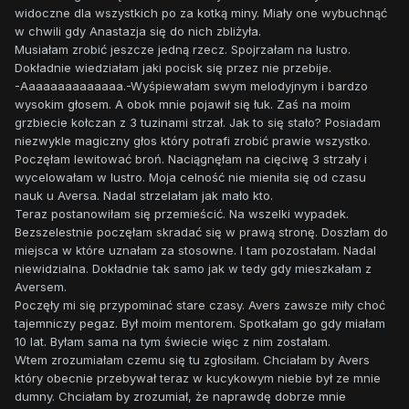
widoczne dla wszystkich po za kotką miny. Miały one wybuchnąć
w chwili gdy Anastazja się do nich zbliżyła.
Musiałam zrobić jeszcze jedną rzecz. Spojrzałam na lustro.
Dokładnie wiedziałam jaki pocisk się przez nie przebije.
-Aaaaaaaaaaaaaa.-Wyśpiewałam swym melodyjnym i bardzo
wysokim głosem. A obok mnie pojawił się łuk. Zaś na moim
grzbiecie kołczan z 3 tuzinami strzał. Jak to się stało? Posiadam
niezwykle magiczny głos który potrafi zrobić prawie wszystko.
Poczęłam lewitować broń. Naciągnęłam na cięciwę 3 strzały i
wycelowałam w lustro. Moja celność nie mieniła się od czasu
nauk u Aversa. Nadal strzelałam jak mało kto.
Teraz postanowiłam się przemieścić. Na wszelki wypadek.
Bezszelestnie poczęłam skradać się w prawą stronę. Doszłam do
miejsca w które uznałam za stosowne. I tam pozostałam. Nadal
niewidzialna. Dokładnie tak samo jak w tedy gdy mieszkałam z
Aversem.
Poczęły mi się przypominać stare czasy. Avers zawsze miły choć
tajemniczy pegaz. Był moim mentorem. Spotkałam go gdy miałam
10 lat. Byłam sama na tym świecie więc z nim zostałam.
Wtem zrozumiałam czemu się tu zgłosiłam. Chciałam by Avers
który obecnie przebywał teraz w kucykowym niebie był ze mnie
dumny. Chciałam by zrozumiał, że naprawdę dobrze mnie