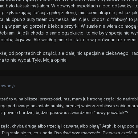
alnie było tak jak myślałem. W pewnych aspektach nieco odświeżyli t
ą przytłaczającą ilością zgniłej zieleni), miejscem akcji nie jest już
a jak ćpun z autyzmem po meskalinie. A jeśli chodzi o "fabułę" to j
się w pamięci gorzej niż lekcja przyrki. W sumie nie wiem co mogę
debilami. A jeśli chodzi o same egzekucje.. to nie były specjalnie 
 osobą Jigsawa. Ale według mnie to i tak nic w porównaniu z dołe
żej od poprzednich części, ale dalej nic specjalnie ciekawego i r
a to nie wydał. Tyle. Moja opinia.
towany)
ejrzeć to w najbliższej przyszłości, raz, mam już trochę części do nadro
iorąc pod uwagę pozostałe punkty, prędzej wpierw zrobiłbym sobie mar
ciaż pewnie bardziej będzie pasować stwierdzenie "nowy początek"?
ęść, chyba drugą albo trzecią i czwartą albo piątą? Argh, biorąc po
Piłą stało się to, co z serią
Oszukać przeznaczenie
. Pierwsza część mi