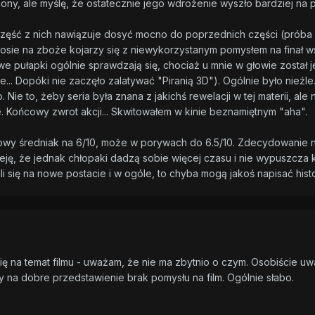
cony, ale myślę, że ostatecznie jego wdrożenie wyszło bardziej na p
 Część z nich nawiązuje dosyć mocno do poprzednich części (próba 
 silosie na zboże kojarzy się z niewykorzystanym pomysłem na finał 
 pułapki ogólnie sprawdzają się, chociaż u mnie w głowie został j
.. Dopóki nie zaczęło zalatywać "Piranią 3D"). Ogólnie było nieźle. 
 Nie to, żeby seria była znana z jakichś rewelacji w tej materii, ale
e. Końcowy zwrot akcji... Skwitowałem w kinie beznamiętnym "aha".
powy średniak na 6/10, może w porywach do 6.5/10. Zdecydowanie nie
eję, że jednak chłopaki dadzą sobie więcej czasu i nie wypuszcza 
ali się na nowe postacie i w ogóle, to chyba mogą jakoś napisać his
 na temat filmu - uważam, że nie ma zbytnio o czym. Osobiście uważ
sy na dobre przedstawienie brak pomysłu na film. Ogólnie słabo.