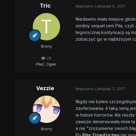
Tric
Napisano
Listopad 4, 2017
Niedawno miała miejsce głośn
siódmy sequel serii Piła, czyli
tegorocznej kontynuacji są mo
zobaczyć go w najbliższym cz
Brony
28
Płeć:
Ogier
Vezzie
Napisano
Listopad 7, 2017
Nigdy nie byłem szczególnym f
zaoferowania. A taką serią jes
w historii horrorów. Ale resz
zawsze denerwowała mnie ta d
a nie "zrozumienie swoich błę
Brony
Po
Piła: Dziedzictwo
nie spo