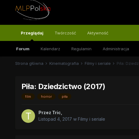
Przeglądaj
Twórczość
Aktywność
Forum
Kalendarz
Regulamin
Administracja
Strona główna
Kinematografia
Filmy i seriale
Piła: Dzied
Piła: Dziedzictwo (2017)
film
horror
piła
Przez
Tric
,
Listopad 4, 2017
w
Filmy i seriale