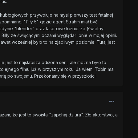
lus.
kubłogłowych przywołuje na myśl pierwszy test fatalnej
wspomnianej "Piły 5" gdzie agent Strahm miał być
edynie "blender" oraz laserowe kołnierze (świetny
Billy ze święcącymi oczami wyglądał lipnie w mojej opinii.
 nawet wcześniej było to na zjadliwym poziomie. Tutaj jest
 jest to najsłabsza odsłona serii, ale można było to
kolejnego filmu już w przyszłym roku. Ja wiem, Tobin ma
torię po swojemu. Przekonamy się w przyszłości.
am, że jest to swoista "zapchaj dziura". Złe aktorstwo, a