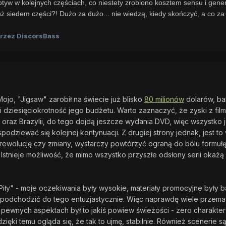
otyw w kolejnych częściach, co niestety zrobiono kosztem sensu i gener
uż siedem części?! Dużo za dużo... nie wiedzą, kiedy skończyć, a co za 
rzez DiscorsBass
ojo, "Jigsaw" zarobił na świecie już blisko
80 milionów
dolarów, ba
i dziesięciokrotność jego budżetu. Warto zaznaczyć, że zyski z fi
 oraz Brazylii, do tego dojdą jeszcze wydania DVD, więc wszystko j
podziewać się kolejnej kontynuacji. Z drugiej strony jednak, jest t
 rewolucję czy zmiany, wystarczy powtórzyć ograną do bólu formułę a
 Istnieje możliwość, że mimo wszystko przyszłe odsłony serii okażą
Piły" - moje oczekiwania były wysokie, materiały promocyjne były 
się podchodzić do tego entuzjastycznie. Więc naprawdę wiele przem
pewnych aspektach był to jakiś powiew świeżości - zero charaktery
dzięki temu ogląda się, że tak to ujmę, stabilnie. Również sceneri