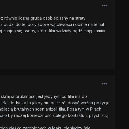
 równie liczną grupę osób spisany na straty
a budzi do tej pory spore wątpliwości i opinie na temat
 znajdą się osoby, które film widziały bądź mają zamiar
skrajna brutalność jest jedynym co film ma do
. Ba! Jedynka to jakby nie patrzeć, dosyć ważna pozycja
lację brutalnych scen aniżeli film. Poza tym w Piłach
ło by raczej konieczność stałego kontaktu z psychiatrą
oich ciężko zarobionych w Maku pieniędzy (ale