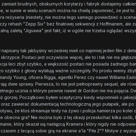
 zamiast brudnych, obskurnych korytarzy i fabryk dostajemy całkiem
ne, w sumie w wielu scenach można na chwilę zapomnieć, że jest to 
ra reżyseria (niestety, nie można tego samego powiedzieć o scen
eczy rehash "Zepp Six" bez finałowej sekwencji z Hoffmanem, ale 
lną zaletą "Jigsawa" jest fakt, iż w ogóle nie trzeba oglądać wszy
ał napisany tak jakbyśmy wcześniej mieli co najmniej jeden film z
skrzypce. Postaci jest oczywiście więcej, ale to i tak nie ma głę
cja leci zbyt szybko, a większość postaci nie posiada żadnego bar
zo szybko z głowy wylatują ważne szczegóły. Po prostu wiemy zbyt 
mandy Young, oficera Rigga, agentki Perez czy nawet Williama East
ają dwie sprawy. Pierwsza, to nie jest pełnoprawny sequel, ale równ
retnego ucznia o którym pewnie nawet dr Gordon nie ma pojęcia. D
ż gorzej. Początkowo byłem sceptyczny kiedy wspomnieli o jakiejś 
 oraz zawierać dokumentację technologiczną jego pułapek, ale po
wu, że ktoś streamuje testy na żywo i policja namierza po kolei o
je obecna gra? Nie można było z tej okazji przesłuchać kilka osób,
anie, który okazał się następcą Kramera i który nigdy nie odpowi
czasem z lecącą sobie grą na ekranie a'la "Piła 2"? Motyw z wyzna