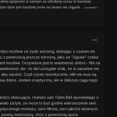
alnej spójności w zamian za odrobinę coraz to bardziej
tym idzie tym bardziej mnie na seans nie ciągnie...
(+powody z
rdzo możliwe że zyski wzrosną, dobijając z czasem do
lmu z pewnością jeszcze wzrosną, jako że "Jigsaw" czeka
est możliwe. Oczywiście jest to wiadomość dobra - film na
o wiadomość zła - to dla Lionsgate znak, że w zasadzie nie
by zarobić. Czyli czysto teoretycznie, nikt nie musi się
 się dobre. Jestem sceptyczny, ale w dalszym ciągu tego
bardzo obiecujące, również sam Tobin Bell opowiadając o
awiało za tym, że może to być godne wskrzeszenie serii.
stycznego montażu, zero filtrów, zero jakichś dziwnych
e są pewną świeżością, choć z pewnością spora