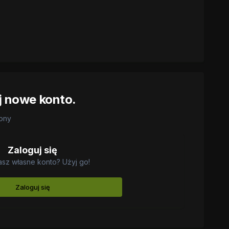
j nowe konto.
rony
Zaloguj się
asz własne konto? Użyj go!
Zaloguj się