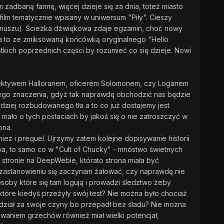
 zadbaną farmę, więcej dzieje się za dnia, toteż miasto
film tematycznie wpisany w uniwersum "Piły". Cieszy
ariuszu). Ścieżka dźwiękowa zdaje egzamin, choć nowy
za to ze zmiksowaną końcówką oryginalnego "Hello
stkich poprzednich części by rozumieć co się dzieje. Nowi
 detektywem Halloranem, oficerem Solomonem, czy Loganem
bszego znaczenia, gdyż tak naprawdę obchodzić nas będzie
dziej rozbudowanego tła a to co już dostajemy jest
mało o tych postaciach by jakoś się o nie zatroszczyć w
ona.
ież i prequel. Ujrzymy zatem kolejne dopisywanie historii
wa, to samo co w "Cult of Chucky" - mnóstwo świetnych
stronie na DeepWebie, którato strona miała być
 zastanowieniu się zaczynam żałować, czy naprawdę nie
soby które się tam logują i prowadzi śledztwo żeby
 które kiedyś przeżyły swój test? Nie można było chociaż
edział za swoje czyny bo przepadł bez śladu? Nie można
waniem grzechów również miał wielki potencjał,