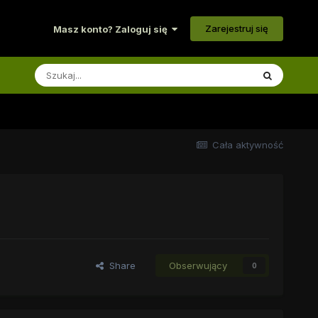
Zarejestruj się
Masz konto? Zaloguj się
Cała aktywność
Share
Obserwujący
0