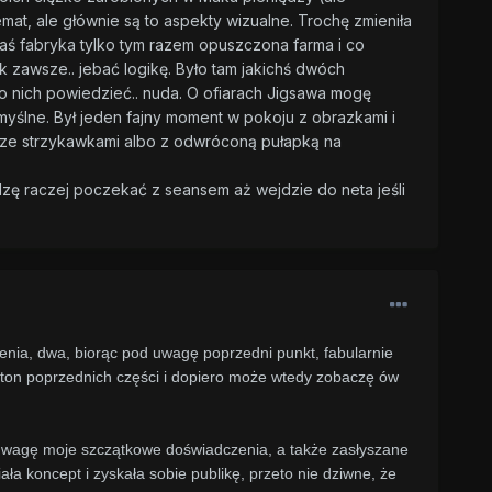
emat, ale głównie są to aspekty wizualne. Trochę zmieniła
 jakaś fabryka tylko tym razem opuszczona farma i co
ak zawsze.. jebać logikę. Było tam jakichś dwóch
 o nich powiedzieć.. nuda. O ofiarach Jigsawa mogę
wymyślne. Był jeden fajny moment w pokoju z obrazkami i
m ze strzykawkami albo z odwróconą pułapką na
adzę raczej poczekać z seansem aż wejdzie do neta jeśli
bienia, dwa, biorąc pod uwagę poprzedni punkt, fabularnie
aton poprzednich części i dopiero może wtedy zobaczę ów
d uwagę moje szczątkowe doświadczenia, a także zasłyszane
ała koncept i zyskała sobie publikę, przeto nie dziwne, że