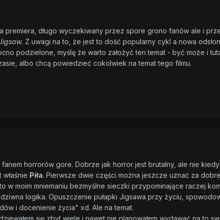
a premiera, długo wyczekiwany przez spore grono fanów ale i przez
Jigsaw.
Z uwagi na to, że jest to dość popularny cykl a nowa odsłon
cno podzielone, myślę że warto założyć ten temat - być może i tutaj
asie, albo chcą powiedzieć cokolwiek na temat tego filmu.
anem horrorów gore. Dobrze jak horror jest brutalny, ale nie kiedy 
t właśnie
Piła
. Pierwsze dwie części można jeszcze uznać za dobre
ta to w moim mniemaniu bezmyślne sieczki przypominające raczej kompi
ziwna logika. Opuszczenie pułapki Jigsawa przy życiu, spowodowa
dów i docenienie życia" xd. Ale na temat.
dziewałem się zbyt wiele i nawet nie planowałem wydawać na to sw