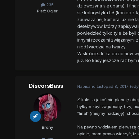
235
dziewczyna się uparła). I fin
Płeć:
Ogier
się kolorystyka teł (koniec z t
zauważalne, kamera już nie lat
detektywów którzy zapisywali 
powiedzieć tylko tyle że byli 
innymi rzeczami związanymi z
niedźwiedzia na twarzy.
W skrócie.. kilka poziomów wy
już. Bo kasy jeszcze raz bym n
DiscorsBass
Napisano
Listopad 8, 2017
(edy
Z kolei ja jakoś nie planuję ob
byłbym zbyt zagubiony, trzy, b
"finał" (miejmy nadzieję), cho
Na pewno widziałem pierwszą cz
Brony
opinie, mam prawo wierzyć, iż z 