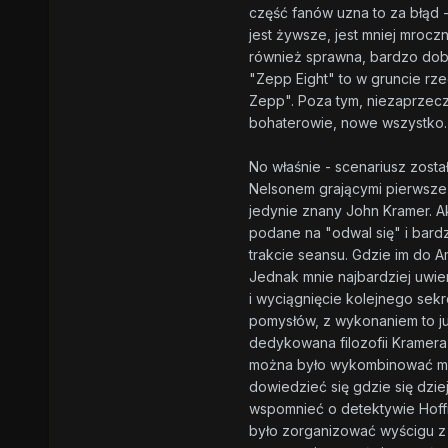
część fanów uzna to za błąd -
jest żywsze, jest mniej mrocz
również sprawna, bardzo dob
"Zepp Eight" to w gruncie rz
Zepp". Poza tym, niezaprzecza
bohaterowie, nowe wszystko.
No właśnie - scenariusz zost
Nelsonem grającymi pierwsze 
jedynie znany John Kramer. Ak
podane na "odwal się" i bard
trakcie seansu. Gdzie im do A
Jednak mnie najbardziej uwier
i wyciągnięcie kolejnego sek
pomysłów, z wykonaniem to ju
dedykowana filozofii Kramera
można było wykombinować moty
dowiedzieć się gdzie się dzie
wspomnieć o detektywie Hoffm
było zorganizować wyścigu z 