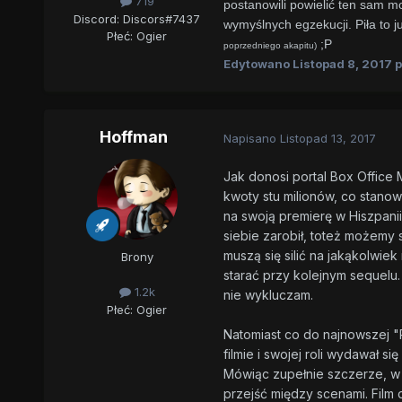
719
postanowili powielić ten sam m
Discord: Discors#7437
wymyślnych egzekucji. Piła to j
Płeć:
Ogier
;P
poprzedniego akapitu)
Edytowano
Listopad 8, 2017
p
Hoffman
Napisano
Listopad 13, 2017
Jak donosi portal Box Office M
kwoty stu milionów, co stanow
na swoją premierę w Hiszpanii
siebie zarobił, toteż możemy s
muszą się silić na jakąkolwiek
Brony
starać przy kolejnym sequelu.
1.2k
nie wykluczam.
Płeć:
Ogier
Natomiast co do najnowszej "
filmie i swojej roli wydawał 
Mówiąc zupełnie szczerze, w 
przejść między scenami. Film 