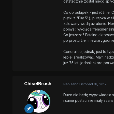
ostatecznie został nieco spły
Co do pułapek - jest różnie.
piątki z "Piły 5"), pułapka w
zalewany wodą aż utonie. Nowe
pomysł, wyglądał fenomenalnie.
Co jeszcze? Fatalne aktorstwo.
po prostu źle i niewiarygodni
Generalnie jednak, jest to ty
lepiej zrealizować. Mam nadzi
już 75 lat, jednak skoro porw
ChiselBrush
Napisano
Listopad 18, 2017
Dużo nie będę wypowiadała się
i same postaci nie miały szan