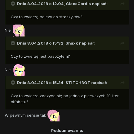
Dnia 8.04.2018 o 12:04,
GlaceCordis
napisał:
Czy to zwierzę należy do straszyków?
Nie.
Dnia 8.04.2018 o 15:32,
Shaxx
napisał:
Czy to zwierzę jest pasożytem?
Nie.
Dnia 8.04.2018 o 15:34,
STITCHBOT
napisał:
Czy to zwierze zaczyna się na jedną z pierwszych 10 liter
alfabetu?
W pewnym sensie tak
Podsumowanie: