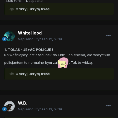
1.Luis Fonsi - Despacito
Odkryj ukrytą treść
WhiteHood
Napisano
Styczeń 12, 2019
1. TOLAS - JE*AĆ POLICJE !
Najważniejszy jest szacunek do ludzi i do chleba, ale wszystkim
policjantom to normalne bym zaj
. Tak to widzę.
Odkryj ukrytą treść
W.B.
Napisano
Styczeń 13, 2019