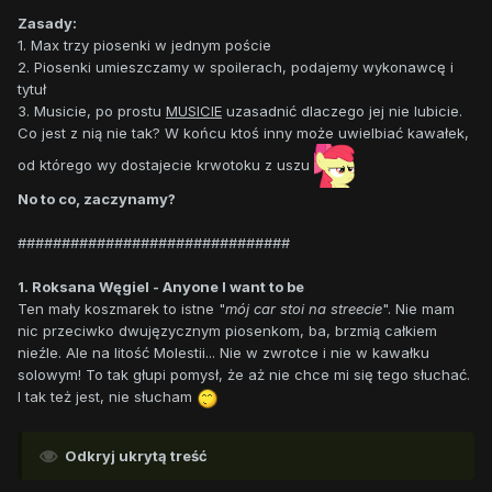
Zasady:
1. Max trzy piosenki w jednym poście
2. Piosenki umieszczamy w spoilerach, podajemy wykonawcę i
tytuł
3. Musicie, po prostu
MUSICIE
uzasadnić dlaczego jej nie lubicie.
Co jest z nią nie tak? W końcu ktoś inny może uwielbiać kawałek,
od którego wy dostajecie krwotoku z uszu
No to co, zaczynamy?
###############################
1. Roksana Węgiel - Anyone I want to be
Ten mały koszmarek to istne "
mój car stoi na streecie
". Nie mam
nic przeciwko dwujęzycznym piosenkom, ba, brzmią całkiem
nieźle. Ale na litość Molestii... Nie w zwrotce i nie w kawałku
solowym! To tak głupi pomysł, że aż nie chce mi się tego słuchać.
I tak też jest, nie słucham
Odkryj ukrytą treść