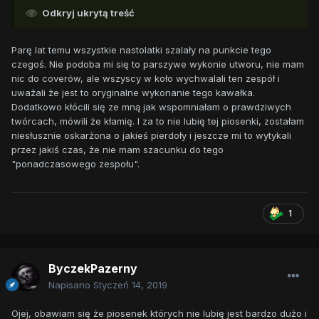
Odkryj ukrytą treść
Parę lat temu wszystkie nastolatki szalały na punkcie tego
czegoś. Nie podoba mi się to parszywe wykonie utworu, nie mam
nic do coverów, ale wszyscy w koło wychwalali ten zespół i
uważali że jest to oryginalne wykonanie tego kawałka.
Dodatkowo kłócili się ze mną jak wspomniałam o prawdziwych
twórcach, mówili że kłamię. I za to nie lubię tej piosenki, zostałam
niesłusznie oskarżona o jakieś pierdoły i jeszcze mi to wytykali
przez jakiś czas, że nie mam szacunku do tego
"ponadczasowego zespołu".
1
ByczekPazerny
Napisano
Styczeń 14, 2019
Ojej, obawiam się że piosenek których nie lubię jest bardzo dużo i