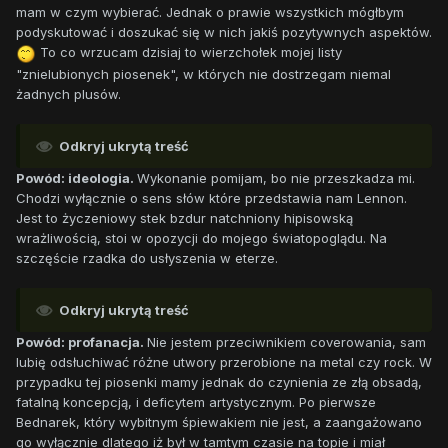
mam w czym wybierać. Jednak o prawie wszystkich mógłbym
podyskutować i doszukać się w nich jakiś pozytywnych aspektów.
To co wrzucam dzisiaj to wierzchołek mojej listy
"znielubionych piosenek", w których nie dostrzegam niemal
żadnych plusów.
Odkryj ukrytą treść
Powód: ideologia.
Wykonanie pomijam, bo nie przeszkadza mi.
Chodzi wyłącznie o sens słów które przedstawia nam Lennon.
Jest to życzeniowy stek bzdur natchniony hipisowską
wrażliwością, stoi w opozycji do mojego światopoglądu. Na
szczęście rzadka do usłyszenia w eterze.
Odkryj ukrytą treść
Powód: profanacja.
Nie jestem przeciwnikiem coverowania, sam
lubię odsłuchiwać różne utwory przerobione na metal czy rock. W
przypadku tej piosenki mamy jednak do czynienia ze złą obsadą,
fatalną koncepcją, i deficytem artystycznym. Po pierwsze
Bednarek, który wybitnym śpiewakiem nie jest, a zaangażowano
go wyłącznie dlatego iż był w tamtym czasie na topie i miał