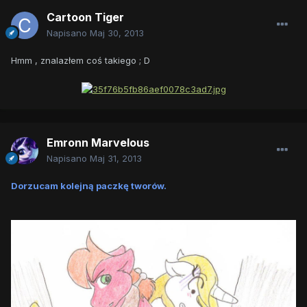
Cartoon Tiger
Napisano
Maj 30, 2013
Hmm , znalazłem coś takiego ; D
Emronn Marvelous
Napisano
Maj 31, 2013
Dorzucam kolejną paczkę tworów.