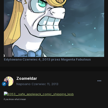
Edytowano
Czerwiec 4, 2013
przez Magenta Fabulous
Zoameldar
Napisano
Czerwiec 11, 2013
if you know what i mean