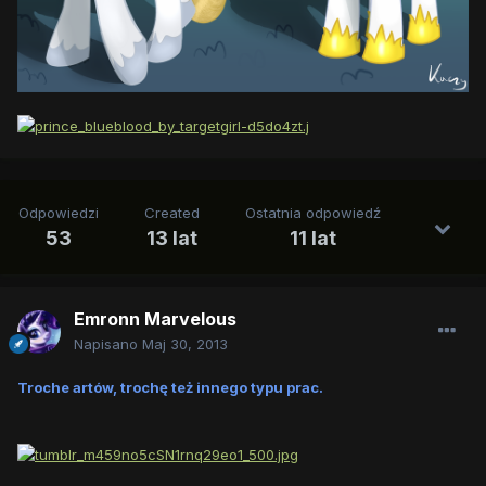
Odpowiedzi
Created
Ostatnia odpowiedź
53
13 lat
11 lat
Emronn Marvelous
Napisano
Maj 30, 2013
Troche artów, trochę też innego typu prac.