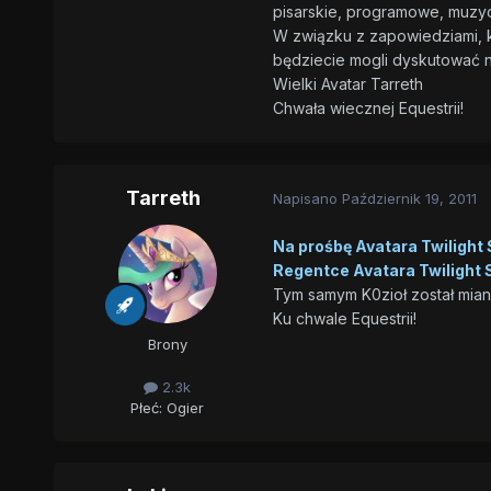
pisarskie, programowe, muzyc
W związku z zapowiedziami, k
będziecie mogli dyskutować n
Wielki Avatar Tarreth
Chwała wiecznej Equestrii!
Tarreth
Napisano
Październik 19, 2011
Na prośbę Avatara Twilight 
Regentce Avatara Twilight 
Tym samym K0zioł został mi
Ku chwale Equestrii!
Brony
2.3k
Płeć:
Ogier