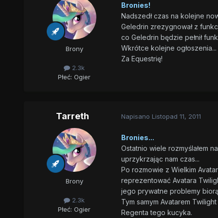
Bronies!
Nadszedł czas na kolejne now
Geledrin zrezygnował z funkcj
co Geledrin będzie pełnił f
Wkrótce kolejne ogłoszenia...
Brony
Za Equestrię!
2.3k
Płeć:
Ogier
Tarreth
Napisano
Listopad 11, 2011
Bronies...
Ostatnio wiele rozmyślałem na
uprzykrzając nam czas...
Po rozmowie z Wielkim Avatar
reprezentować Avatara Twilight
Brony
jego prywatne problemy biorą
2.3k
Tym samym Avatarem Twilight 
Płeć:
Ogier
Regenta tego kucyka.