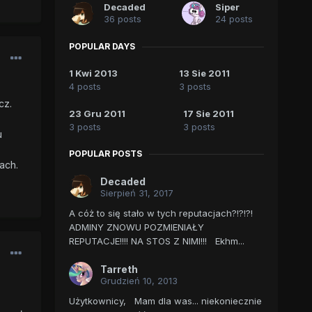
Decaded
Siper
36 posts
24 posts
POPULAR DAYS
1 Kwi 2013
13 Sie 2011
4 posts
3 posts
cz.
23 Gru 2011
17 Sie 2011
3 posts
3 posts
u
POPULAR POSTS
ach.
Decaded
Sierpień 31, 2017
A cóż to się stało w tych reputacjach?!?!?!
ADMINY ZNOWU POZMIENIAŁY
REPUTACJE!!!! NA STOS Z NIMI!!! Ekhm...
Tarreth
Grudzień 10, 2013
Użytkownicy, Mam dla was... niekoniecznie