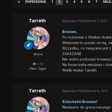
POPRZEDNIA
1
2
3
4
5
6
7
DALE
Tarreth
Napisano
Październik 7, 2011
Bronies,
Po rozmowie z Wielkim Avatar
Właściwie to uczulić na nią, z
Wszystko, co związane jest z 
ZAKAZANE
.
Brony
Nie wolno postować krwawych,
2.3k
Na forum trafia młodzież i
dzie
Płeć:
Ogier
Wielki Avatar Tarreth.
Tarreth
Napisano
Październik 9, 2011
Szlachetni Bronies!
Niedawno do grona naszego fo