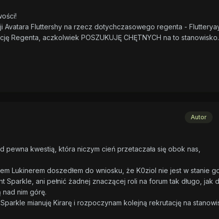
ości!
i Avatara Fluttershy na rzecz dotychczasowego regenta - Flutteryay
unkcję Regenta, aczkolwiek POSZUKUJĘ CHĘTNYCH na to stanowisko.
Autor
d pewna kwestią, która niczym cień przetaczała się obok nas,
em Lukinerem doszedłem do wniosku, że K0ziol nie jest w stanie g
 Sparkle, ani pełnić żadnej znaczącej roli na forum tak długo, jak 
 nad nim górę.
Sparkle mianuję Kirarę i rozpoczynam kolejną rekrutację na stanowi