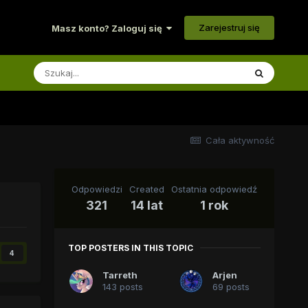
Zarejestruj się
Masz konto? Zaloguj się
Cała aktywność
Odpowiedzi
Created
Ostatnia odpowiedź
321
14 lat
1 rok
TOP POSTERS IN THIS TOPIC
4
Tarreth
Arjen
143 posts
69 posts