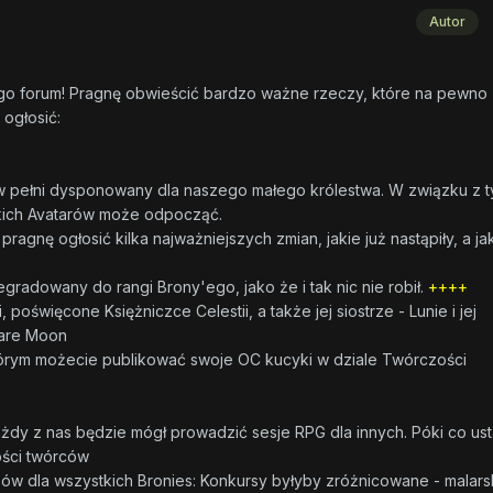
Autor
zego forum! Pragnę obwieścić bardzo ważne rzeczy, które na pewno
ogłosić:
 w pełni dysponowany dla naszego małego królestwa. W związku z 
lkich Avatarów może odpocząć.
gnę ogłosić kilka najważniejszych zmian, jakie już nastąpiły, a jak
egradowany do rangi Brony'ego, jako że i tak nic nie robił.
++++
 poświęcone Księżniczce Celestii, a także jej siostrze - Lunie i jej
mare Moon
którym możecie publikować swoje OC kucyki w dziale Twórczości
ażdy z nas będzie mógł prowadzić sesje RPG dla innych. Póki co ust
ści twórców
ów dla wszystkich Bronies: Konkursy byłyby zróżnicowane - malars