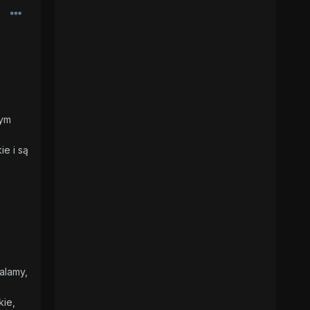
tym
ie i są
alamy,
kie,