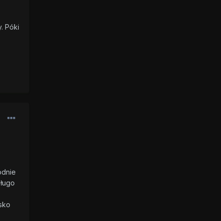
. Póki
odnie
długo
sko