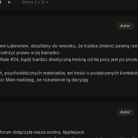
J
Strona 2 z 13
Autor
em Lukinerem, doszliśmy do wniosku, że trzeba zmienić pewną rze
aostrzyć prawo w jej kierunku:
Rule #34, bądź bardzo drastyczną treścią od tej pory jest po prost
 psychodelicznych materiałów, ani treści o podejrzanych kontekst
ci
. Mam nadzieję, że rozumiecie tą decyzję.
Autor
rum dołączyła nasza siostra, Applejuice.