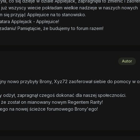
a, co się dzieje w dziale Applejack, zapragnęła to zmienić i zaofe
k już wszyscy wiecie pokładam wielkie nadzieje w naszych nowych
się przyjąć Applejuice na to stanowisko.
tara Applejack - Applejuice!
adaniu! Pamiętajcie, że budujemy to forum razem!
Autor
lejny nowo przybyły Brony, Xyz72 zaoferował siebie do pomocy w 
ty odżył, zapragnął czegoś dokonać dla naszej społeczności.
, że został on mianowany nowym Regentem Rarity!
ego na nowej ścieżce forumowego Brony'ego!