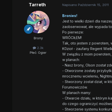
Tarreth
Napisano
Październik 15, 2011
Bronies!
Jest to wielki dzień dla nas
zaobserwował, ale wypada to 
Po pierwsze:
WRÓCIŁEM!
Brony
Tak, oto jestem z powrotem,
2.3k
K0zioł - zaufany Regent Wie
Płeć:
Ogier
W związku z moim powrotem, pra
w planach:
- Nasz brony, Olson został zd
- Otworzone zostały przybytki,
mrocznemu wcieleniu, Night
- Stworzony został dział, w 
Forumowiczów.
W planach mamy:
- Otwarcie działu, w którym k
do czego ograniczyć możliwo
- Stworzenie systemu konkurs