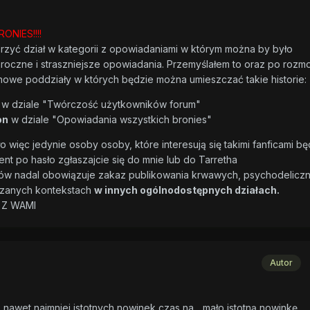
ONIES!!!!
orzyć dział w kategorii z opowiadaniami w którym można by było
roczne i straszniejsze opowiadania. Przemyślałem to oraz po rozm
owe poddziały w których będzie można umieszczać takie historie:
w dziale "Twórczość użytkowników forum"
on
w dziale "Opowiadania wszystkich bronies"
o więc jedynie osoby osoby, które interesują się takimi fanficami b
ent po hasło zgłaszajcie się do mnie lub do Tarretha
łów nadal obowiązuje zakaz publikowania krwawych, psychodelicz
jrzanych kontekstach
w innych ogólnodostępnych działach.
 Z WAMI
Autor
 nawet najmniej istotnych nowinek czas na... mało istotną nowinkę.