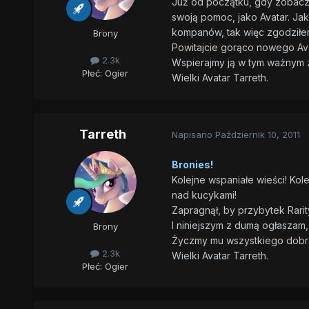
Już od początku, gdy zobaczył
swoją pomoc, jako Avatar. Ja
kompanów, tak więc zgodziłem 
Brony
Powitajcie gorąco nowego Ava
2.3k
Wspierajmy ją w tym ważnym z
Płeć:
Ogier
Wielki Avatar Tarreth.
Tarreth
Napisano
Październik 10, 2011
Bronies!
Kolejne wspaniałe wieści! Ko
nad kucykami!
Zapragnął, by przybytek Rari
I niniejszym z dumą ogłaszam
Brony
Życzmy mu wszystkiego dobr
2.3k
Wielki Avatar Tarreth.
Płeć:
Ogier