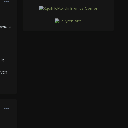
owie z
ędę
nych