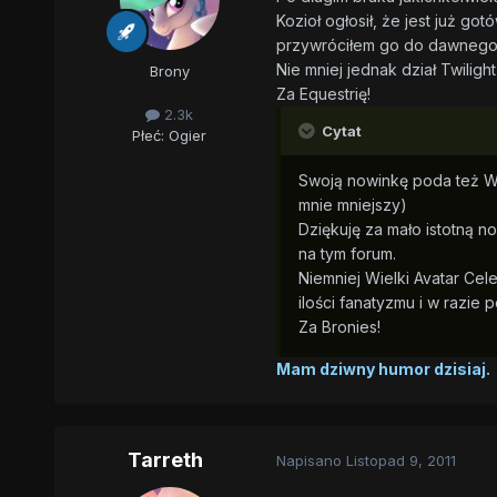
Kozioł ogłosił, że jest już go
przywróciłem go do dawnego 
Nie mniej jednak dział Twili
Brony
Za Equestrię!
2.3k
Cytat
Płeć:
Ogier
Swoją nowinkę poda też Wie
mnie mniejszy)
Dziękuję za mało istotną 
na tym forum.
Niemniej Wielki Avatar Ce
ilości fanatyzmu i w razie 
Za Bronies!
Mam dziwny humor dzisiaj.
Tarreth
Napisano
Listopad 9, 2011