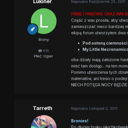
Lukiner
Napisano
Październik 25, 2011
PANIE I PANOWIE ORAZ INNI BR
Część z was prosiła, aby utw
zamieszczać nieco bardziej m
ekipą forum utworzyłem dwa n
Brony
Pod osłoną ciemności
My Little Necronomic
616
Płeć:
Ogier
oba działy mają założone hasł
mieć tam dostęp... na ten mom
Pomimo utworzenia tych dzia
materiałów, ani treści o pode
NIECH POTĘGA NOCY BĘDZIE
Tarreth
Napisano
Listopad 2, 2011
Bronies!
Po długim braku jakichkolwiek