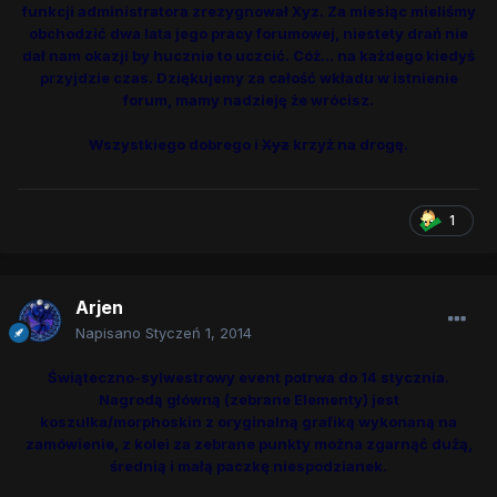
funkcji administratora zrezygnował Xyz. Za miesiąc mieliśmy
obchodzić dwa lata jego pracy forumowej, niestety drań nie
dał nam okazji by hucznie to uczcić. Cóż... na każdego kiedyś
przyjdzie czas. Dziękujemy za całość wkładu w istnienie
forum, mamy nadzieję że wrócisz.
Wszystkiego dobrego i
Xyz
krzyż na drogę.
1
Arjen
Napisano
Styczeń 1, 2014
Świąteczno-sylwestrowy event potrwa do 14 stycznia.
Nagrodą główną (zebrane Elementy) jest
koszulka/morphoskin z oryginalną grafiką wykonaną na
zamówienie, z kolei za zebrane punkty można zgarnąć dużą,
średnią i małą paczkę niespodzianek.