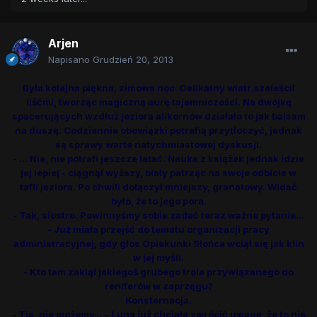
Arjen
Napisano
Grudzień 20, 2013
Była kolejna piękna, zimowa noc. Delikatny wiatr szeleścił
liśćmi, tworząc magiczną aurę tajemniczości. Na dwójkę
spacerujących wzdłuż jeziora alikornów działało to jak balsam
na duszę. Codziennie obowiązki potrafią przytłoczyć, jednak
są sprawy warte natychmiastowej dyskusji.
- ... Nie, nie potrafi jeszcze latać. Nauka z książek jednak idzie
jej lepiej - ciągnął wyższy, biały patrząc na swoje odbicie w
tafli jeziora. Po chwili dołączył mniejszy, granatowy. Widać
było, że to jego pora.
- Tak, siostro. Powinnyśmy sobie zadać teraz ważne pytanie...
- Już miała przejść do tematu organizacji pracy
administracyjnej, gdy głos Opiekunki Słońca wciął się jak klin
w jej myśli.
- Kto tam zaklął jakiegoś grubego trola przywiązanego do
reniferów w zaprzęgu?
Konsternacja.
- Tia, nie możemy... - Luna już chciała zwrócić uwagę, że to nie