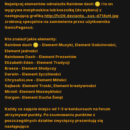
Najwięcej elementów odnalazła Rainbow dash
i to on
wygrywa morphoskina lub koszulkę (do wyboru) z
następującą grafiką
http://fc09.devianta...sus-d714ytt.jpg
zrobioną specjalnie na zamówienie przez użytkownika
SonicPegasus.
Kto znalazł jakie elementy:
Rainbow dash
- Element Muzyki, Element Gościnności,
Element jedności
Rainboww Dash - Element Prezentów
Elizabeth Eden - Element Tradycji
Breeze - Element Słodyczy
Darwin - Element życzliwości
ChrysalisLove - Element Miłości
Sajback- Element Troski, Element kreatywności
Mirmił- Element Niezwykłości
Gorgon- Element Ducha Świąt
Każdy za zajęcie miejsc od 1-3 w konkursach na forum
otrzymywał punkty. Po zsumowaniu punktów z
poszczególnych działów zwycięzcy prezentują się
następująco