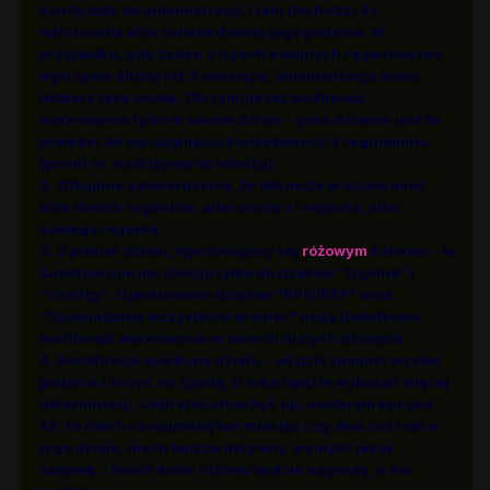
kandydata do administracji, i tam dochodzi do
odrzucenia albo zatwierdzenia jego podania. W
przypadku, gdy żaden z trzech kolejnych regentów nie
wytrzyma dłużej niż 3 miesiące, administracja sama
dobiera taką osobę. Otrzymuje też możliwość
warnowania tylko w swoim dziale - poza działem jest to
pretekst do wyciągnięcia konsekwencji z regulaminu
(punkt nt. nadużywania władzy).
2. Oficjalne zatwierdzenie, że WA może w dziale mieć
albo dwóch regentów, albo avatara i regenta, albo
samego regenta.
3. Opiekun działu, wyróżniający się
różowym
kolorem - w
Sanktuarium ma dostęp tylko do działów "Ogólne" i
"Graficy". Opiekunowie działów "RPG/PBF" oraz
"Opowiadania wszystkich bronies" mają dodatkowo
możliwość warnowania w swoich dużych działach.
4. Redefinicja opiekuna działu - od dziś zamiast wysłać
podanie i liczyć na zgodę, trzeba będzie wykazać więcej
determinacji. Jeśli ktoś chce być np. avatarem kucyka
XX, to niech co najmniej ten miesiąc czy dwa coś robi w
jego dziale, niech będzie aktywny, wymyśli jakąś
zabawę... Niech kolor różowy będzie nagrodą, a nie