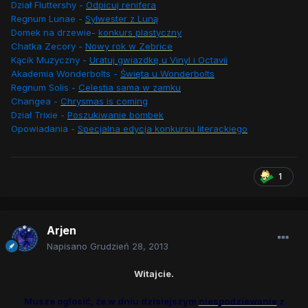
Dział Fluttershy -
Odpicuj renifera
Regnum Lunae -
Sylwester z Luną
Domek na drzewie-
konkurs plastyczny
Chatka Zecory -
Nowy rok w Zebrice
Kącik Muzyczny -
Uratuj gwiazdkę u Vinyl i Octavii
Akademia Wonderbolts -
Święta u Wonderbolts
Regnum Solis -
Celestia sama w zamku
Changea -
Chrysmas is coming
Dział Trixie -
Poszukiwanie bombek
Opowiadania -
Specjalna edycja konkursu literackiego
1
Arjen
Napisano
Grudzień 28, 2013
Witajcie.
Musze ogłosić, że w dniu dzisiejszym
niespodziewanie
z