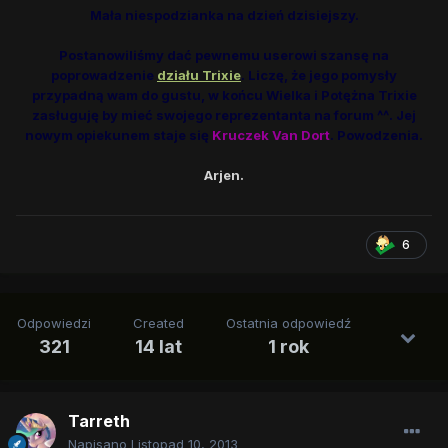
Mała niespodzianka na dzień dzisiejszy.
Postanowiliśmy dać pewnemu userowi szansę na
poprowadzenie
działu Trixie
. Liczę, że jego pomysły
przypadną wam do gustu, w końcu
Wielka i Potężna Trixie
zasługuję by mieć swojego reprezentanta na forum ^^
. Jej
nowym opiekunem staje się
Kruczek Van Dort
. Powodzenia.
Arjen.
6
Odpowiedzi
Created
Ostatnia odpowiedź
321
14 lat
1 rok
Tarreth
Napisano
Listopad 10, 2013