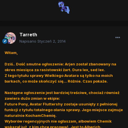
Tarreth
Napisano
Styczeń 2, 2014
Witam,
Dziś.. Dość smutne ogłoszenie: Arjen został zbanowany na
okres miesiąca za rasistowski żart. Dura lex, sed lex.
Z tego tytułu sprawy Wielkiego Avatara są tylko na moich
barkach, co może skończyć się... Różnie. Czas pokaże.
Następne ogłoszenie jest bardziej treściwe, chociaż również
zawiera dużo zmian w ekipie:
Future Pony, Avatar Fluttershy zostaje usunięty z pełnionej
funkcji z tytułu totalnego olania sprawy. Jego miejsce zajmuje
naturalnie KochamChemię.
Wyborów regencyjnych nie ogłaszam, albowiem Chemik
wskazał już, z kim chce pracować. Jest to Alberich.