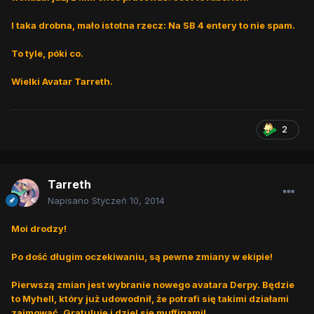
I taka drobna, mało istotna rzecz: Na SB 4 entery to nie spam.
To tyle, póki co.
Wielki Avatar Tarreth.
2
Tarreth
Napisano
Styczeń 10, 2014
Moi drodzy!
Po dość długim oczekiwaniu, są pewne zmiany w ekipie!
Pierwszą zmian jest wybranie nowego avatara Derpy. Będzie
to Myhell, który już udowodnił, że potrafi się takimi działami
zajmować. Gratuluję i dziel się muffinami!