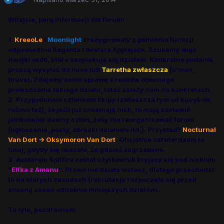
Witajcie, parę informacji dla forum:
1.
KreeoLe
i
Moonlight
zrezygnowały z pełnienia funkcji
odpowiednio Regenta i Avatara Applejack. Szukamy więc
dwójki osób, które zaopiekują się działem. Konkretne podania
proszę wysyłać do mnie
lub
Tarretha zwłaszcza
(c'mon,
bruve). Zdajemy sobie sprawę z realiów obecnego
prowadzenia takiego działu, toteż zależy nam na konkretach.
2. Przypominam członkom Ekipy (zwłaszcza tym od kucyków,
różowi też), że jeśli już zmieniają nick, to mają zostawić
jakikolwiek dawny człon, żeby nie reorganizować forum
(ogłoszenia, posty, obrazki działowe itd.). Przykład?
Nocturnal
Van Dort -> Oksymoron Van Dort
. Oficjalnie zatwierdzam to
tutaj, gdyby się okazało, że gdzieś zagrzebane.
3. Avatarem Spitfire został użytkownik kryjący się pod nickiem
"
Elfka z Amanu
". Prawo nie działa wstecz, dlatego przechodzi
to na starych zasadach (rekrutacja rozpoczęła się przed
zmianą zasad odnośnie mniejszych działów).
To tyle, pozdrawiam.