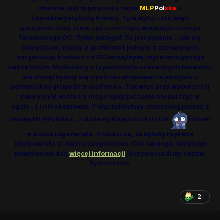
obecnie jest to po prostu napis
MLP
Pol
ska
z
charakterystyczną kreską. Tyle stylu... tak więc
postanowiliśmy stworzyć nowe logo, wplątując w niego
forumowego OC. Tylko jakiego? To jest pytanie... jak się
domyślacie, razem z grafikiem i jednym z czerwonych
zorganizuję konkurs na OCka najlepiej reprezentującego
nasze forum. Myśleliśmy o typowo biało-czerwonych barwach,
ale chcielibyśmy się wystrzec skopiowania pomysłu z
partnerskiej grupy BroniesPolska. Tak więc przy wyborze tej
kolorystyki warto na niego spojrzeć (albo nie patrzyć w
ogóle...) i nie skopiować. Połączylibyśmy stworzoną postać z
nazwą MLPPolska (... i dodamy Księżniczki w tle!
) i mieli
w końcu logo na lata. Zwłaszcza, że byłaby to praca
użytkownika (/-ów) naszego forum. Coś swojego. Niedługo
powinienem dać
więcej informacji
, liczymy na duży odzew.
Tyle narazie.
2