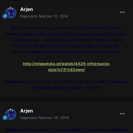
Arjen
Napisano
Marzec 11, 2014
Witajcie. Aretra zrezygnowała z funkcji avatara Spitfire z
powodu braku czasu i chęci do dalszego prowadzenia działu.
Cóż mogę rzec... dziękujemy za obecność i wkład w życie
działu. Co do poszukiwań nowego opiekuna, niedługo
powinna pojawić się informacja w dziale Wonderbolts.
http://mlppolska.pl/watek/4426-informacje-
dzia%C5%82owe/
Odbędzie się normalna rekrutacja na to stanowisko, z pomocą
drugiego opiekuna działu - Sosny.
Arjen
Napisano
Marzec 14, 2014
Witajcie. Krótka notka - chciałem ogłosić, że nowym regentem