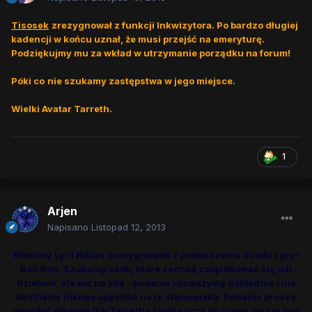
Tisosek
zrezygnował z funkcji Inkwizytora. Po bardzo długiej
kadencji w końcu uznał, że musi przejść na emeryturę.
Podziękujmy mu za wkład w utrzymanie porządku na forum!
Póki co
nie szukamy zastępstwa w jego miejsce.
Wielki Avatar Tarreth.
1
Arjen
Napisano
Listopad 12, 2013
Niestety Lyr i Niklas zrezygnowali z prowadzenia działu Lyry i
Bon Bon. Szukamy osób, które zechcą zaopiekować się ich
działami, ale nic na siłę - podania rozważymy dokładnie i nie
będziemy nikogo upychać na te stanowiska. Podania proszę
wysyłać do mnie lub Tarretha (zwłaszcza do niego, bo się leni