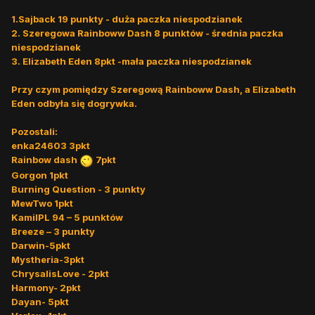
1.Sajback 19 punkty - duża paczka niespodzianek
2. Szeregowa Rainboww Dash 8 punktów - średnia paczka
niespodzianek
3. Elizabeth Eden 8pkt -mała paczka niespodzianek
Przy czym pomiędzy Szeregową Rainboww Dash, a Elizabeth
Eden odbyła się dogrywka.
Pozostali:
enka24603 3pkt
Rainbow dash
7pkt
Gorgon 1pkt
Burning Question - 3 punkty
MewTwo 1pkt
KamilPL 94 – 5 punktów
Breeze – 3 punkty
Darwin-5pkt
Mystheria-3pkt
ChrysalisLove - 2pkt
Harmony- 2pkt
Dayan- 5pkt