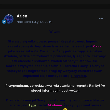
Arjen
Napisano
Luty 10, 2014
Witam.
Starając się odbudować pomysł Kryształowego Imperium,
potrzebujemy do tego dwóch osób. Jedną z nich jest
Cava.
,
jako opiekunka Ks. Cadance. Żeby jednak zająć się całym
działem, będzie potrzebowała pomocnika, tj. regenta. Tak więc
jeśli chcecie spróbować swoich sił na tym stanowisku,
możecie wysyłać podanie do mnie/Tarretha i Cavy. To chyba
najszybsza i najprostsza drogi by wszyscy zainteresowani
zapoznali się z kandydaturą.
Przykład
.
Przypominam, ze wciąż trwa rekrutacja na regenta Rarity! Po
więcej informacji - post wyżej.
Druga informacja!
Nowym avatarem miętowogrzywej klaczy
znanej jako
Lyra
został
Akidamo
. Życzymy powodzenia i
wytrwałości