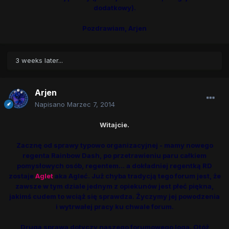
dodatkowy).
Pozdrawiam, Arjen
3 weeks later...
Arjen
Napisano
Marzec 7, 2014
Witajcie.
Zacznę od sprawy typowo organizacyjnej - mamy nowego
regenta Rainbow Dash, po przetrawieniu paru całkiem
pomysłowych osób, regentem... a dokładniej regentką RD
zostaje
Aglet
aka Agleć. Już chyba tradycją tego forum jest, że
zawsze w tym dziale jednym z opiekunów jest płeć piękna,
jakimś cudem to wciąż się sprawdza. Życzymy jej powodzenia
i wytrwałej pracy ku chwale forum.
Druga sprawa dotyczy naszego forumowego loga. Otóż