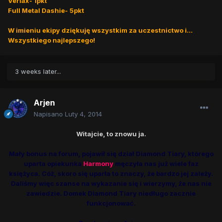
Verlax- 1pkt
Full Metal Dashie- 5pkt
W imieniu ekipy dziękuję wszystkim za uczestnictwo i...
Wszystkiego najlepszego!
3 weeks later...
Arjen
Napisano
Luty 4, 2014
Witajcie, to znowu ja.
Mały bonus na forum, pojawił się dział Diamond Tiary, którego
uparta opiekunka
Harmony
męczyła nas już wiele faz
księżyca. Cóż, skoro się uparła to znaczy, że bardzo jej zależy.
Daliśmy więc szanse na wykazanie się i wierzymy, że nas nie
zawiedzie. Domek Diamond Tiary niedługo zacznie
funkcjonować.