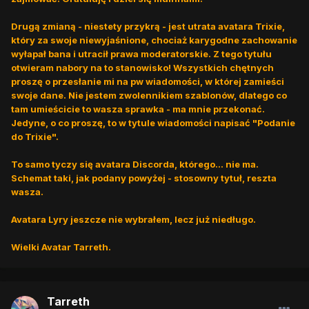
Drugą zmianą - niestety przykrą - jest utrata avatara Trixie,
który za swoje niewyjaśnione, chociaż karygodne zachowanie
wyłapał bana i utracił prawa moderatorskie. Z tego tytułu
otwieram nabory na to stanowisko! Wszystkich chętnych
proszę o przesłanie mi na pw wiadomości, w której zamieści
swoje dane. Nie jestem zwolennikiem szablonów, dlatego co
tam umieścicie to wasza sprawka - ma mnie przekonać.
Jedyne, o co proszę, to w tytule wiadomości napisać "Podanie
do Trixie".
To samo tyczy się avatara Discorda, którego... nie ma.
Schemat taki, jak podany powyżej - stosowny tytuł, reszta
wasza.
Avatara Lyry jeszcze nie wybrałem, lecz już niedługo.
Wielki Avatar Tarreth.
Tarreth