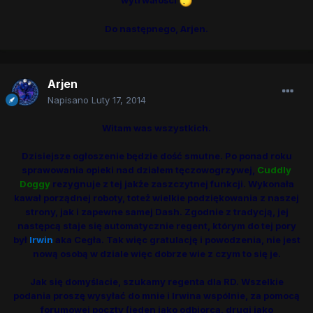
Do następnego, Arjen.
Arjen
Napisano
Luty 17, 2014
Witam was wszystkich.
Dzisiejsze ogłoszenie będzie dość smutne. Po ponad roku
sprawowania opieki nad działem tęczowogrzywej,
Cuddly
Doggy
rezygnuje z tej jakże zaszczytnej funkcji. Wykonała
kawał porządnej roboty, toteż wielkie podziękowania z naszej
strony, jak i zapewne samej Dash. Zgodnie z tradycją, jej
następcą staje się automatycznie regent, którym do tej pory
był
Irwin
aka Cegła. Tak więc gratulację i powodzenia, nie jest
nową osobą w dziale więc dobrze wie z czym to się je.
Jak się domyślacie, szukamy regenta dla RD. Wszelkie
podania proszę wysyłać do mnie i Irwina wspólnie, za pomocą
forumowej poczty (jeden jako odbiorca, drugi jako