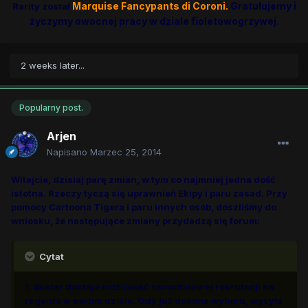
Marquise Fancypants di Coroni.
Gratulujemy i
Rarity został
życzymy owocnej pracy w dziale fioletowogrzywej.
2 weeks later...
Popularny post.
Arjen
Napisano
Marzec 25, 2014
Witajcie, dzisiaj parę zmian, w tym co najmniej jedna dość
istotna. Rzeczy tyczą się uprawnień Ekipy i paru zasad. Przy
pomocy Cartoona Tigera i paru innych osób, doszliśmy do
wniosku, że następujące zmiany przydadzą się forum:
Cytat
1. Avatar dostaje możliwość samodzielnej rekrutacji na
regenta w swoim dziale. Gdy już dokona wyboru, wysyła