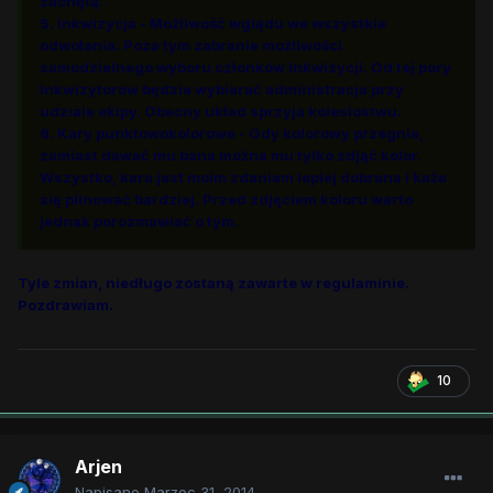
zachętą.
5. Inkwizycja - Możliwość wglądu we wszystkie
odwołania. Poza tym zabranie możliwości
samodzielnego wyboru członków Inkwizycji. Od tej pory
Inkwizytorów będzie wybierać administracja przy
udziale ekipy. Obecny układ sprzyja kolesiostwu.
6. Kary punktowokolorowe - Gdy kolorowy przegnie,
zamiast dawać mu bana można mu tylko zdjąć kolor.
Wszystko, kara jest moim zdaniem lepiej dobrana i każe
się pilnować bardziej. Przed zdjęciem koloru warto
jednak porozmawiać o tym.
Tyle zmian, niedługo zostaną zawarte w regulaminie.
Pozdrawiam.
10
Arjen
Napisano
Marzec 31, 2014