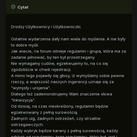
Cytat
Drodzy Użytkownicy i Użytkowniczki.
Ostatnie wydarzenia dały nam wiele do myślenia. A nie były
to dobre myśli.
Jak wiecie, na forum istnieje regulamin i grupa, która ma za
zadanie pilnować, by ten był przestrzegany.
Nie wymagamy cudów, egzekwujemy to, na co się
zgodziliście w chwili rejestracji.
A mimo tego pojawiły się głosy, iż wymyślamy sobie pewne
rzeczy, a większość naszych ingerencji uznaje się za
"wymysły i urojenia".
Dlatego też zademonstrujemy Wam znaczenie słowa
"Inkwizycja".
Od dzisiaj, na czas nieokreślony, regulamin będzie
egzekwowany z pełną surowością.
Żadnych ulg, żadnych ostrzeżeń, czy strzałów
ostrzegawczych.
Każdy wybryk będzie karany z pełną surowością, każdy
odskok od regulaminu, tego regulaminu, który był, jest i