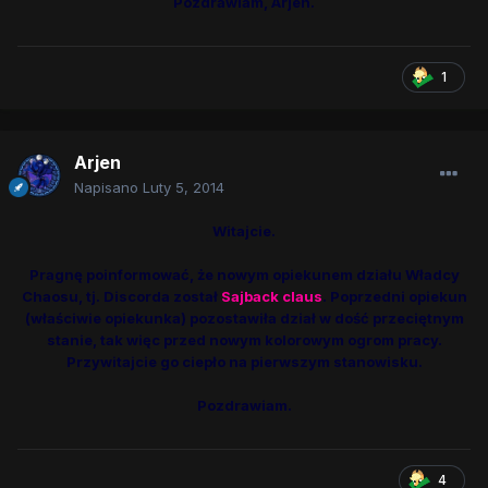
Pozdrawiam, Arjen.
1
Arjen
Napisano
Luty 5, 2014
Witajcie.
Pragnę poinformować, że nowym opiekunem działu Władcy
Chaosu, tj. Discorda został
Sajback claus
. Poprzedni opiekun
(właściwie opiekunka) pozostawiła dział w dość przeciętnym
stanie, tak więc przed nowym kolorowym ogrom pracy.
Przywitajcie go ciepło na pierwszym stanowisku.
Pozdrawiam.
4