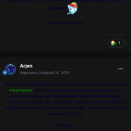
ostatnio
)
Pozdrawiam, Arjen,
1
Arjen
Napisano
Listopad 14, 2013
Po dłuższym namyśle uznaliśmy, że szukamy jeszcze jednego
Inkwizytora
. Żeby jednak tak się stało, kandydat musi być
naprawdę dobry. Jeśli chcesz dbać o porządek na forum,
masz czas i motywację, regulamin nie jest Ci obcy i wydaje Ci
się, że jesteś do tego odpowiednią osobą - podania wysyłaj do
mnie lub Tarretha.
WA Arjen.