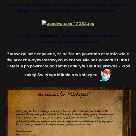
pora na żarty, gdy jej wzrok spoczął na księżycu. Wyszedł
świetnie, ale nie przypominała sobie żeby był tam...
-...tego tak zostawić! - Konsternacja przeszła przez
zdziwienie po zdenerwowanie.
Zauważyliście zapewne, że na forum powstało ostatnio wiele
świąteczno-sylwestrowych eventów. Nie bez powodu! Luna i
Celestia po powrocie do zamku odkryły smutną prawdę - ktoś
zaklął Świętego Mikołaja w księżycu!