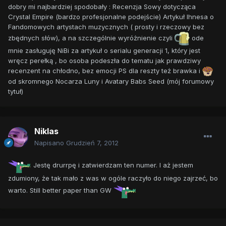
dobry mi najbardziej spodobały : Recenzja Sowy dotycząca
Crystal Empire (bardzo profesjonalne podejście) Artykuł Ihnesa o
Fandomowych artystach muzycznych ( prosty i rzeczowy bez
zbędnych słów), a na szczególnie wyróżnienie czyli
ode
mnie zasługuję NiBi za artykuł o serialu generacji 1, który jest
wręcz perełką , bo osoba podeszła do tematu jak prawdziwy
recenzent na chłodno, bez emocji PS dla reszty też brawka i
od skromnego Nocarza Luny i Avatary Babs Seed (mój forumowy
tytuł)
Niklas
Napisano
Grudzień 7, 2012
Jestę drurrpę i zatwierdzam ten numer. I aż jestem
zdumiony, że tak mało z was w ogóle raczyło do niego zajrzeć, bo
warto. Still better paper than GW