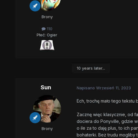
Brony
110
Płeć:
Ogier
10 years later...
Sun
Napisano
Wrzesień 11, 2023
Ech, trochę mało tego tekstu 
Zacznę więc klasycznie, od fa
dociera do Ponyville, gdzie wi
o ile za to daję plus, to ich
Brony
bohaterki. Bez trudu mogliby 