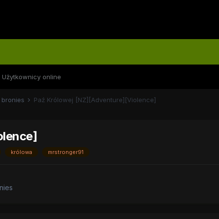
Użytkownicy online
 bronies
Paź Królowej [NZ][Adventure][Violence]
olence]
królowa
mrstronger91
nies