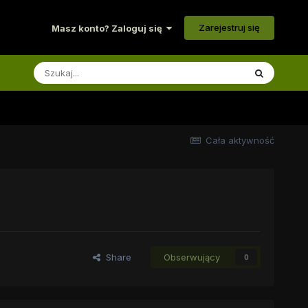
Zarejestruj się
Masz konto? Zaloguj się
Cała aktywność
Share
Obserwujący
0