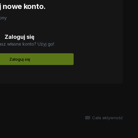
j nowe konto.
rony
Zaloguj się
asz własne konto? Użyj go!
Zaloguj się
Cała aktywność