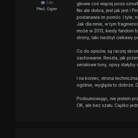
1.6k
głowie coś więcej poza sznur
Płeć:
Ogier
No ale dobra, jest jak jest i 
postanawia im pomóc. I tyle, n
Jak dla mnie, w tym fragmenci
może w 2013, kiedy fandom był 
strony, taki niezbyt ciekawy 
Co do opisów, są raczej skromn
zachowanie. Reszta, jak prze
serialowe tony, opisy stałyby
I na koniec, strona techniczna
ogólnie, wygląda to dobrze. D
Podsumowując, nie jestem prze
OK, ale bez szału. Ciężko jed