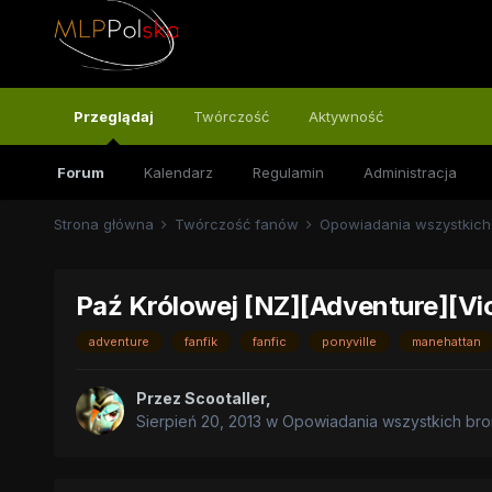
Przeglądaj
Twórczość
Aktywność
Forum
Kalendarz
Regulamin
Administracja
Strona główna
Twórczość fanów
Opowiadania wszystkich
Paź Królowej [NZ][Adventure][Vi
adventure
fanfik
fanfic
ponyville
manehattan
Przez
Scootaller
,
Sierpień 20, 2013
w
Opowiadania wszystkich bro