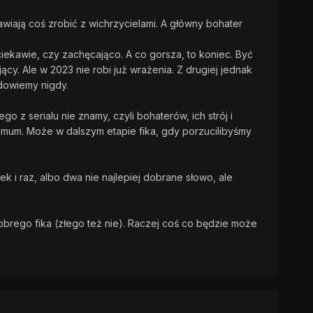
anawiają coś zrobić z wichrzycielami. A główny bohater
ciekawie, czy zachęcająco. A co gorsza, to koniec. Być
jący. Ale w 2023 nie robi już wrażenia. Z drugiej jednak
 dowiemy nigdy.
o z serialu nie znamy, czyli bohaterów, ich strój i
imum. Może w dalszym etapie fika, gdy porzucilibyśmy
wek i raz, albo dwa nie najlepiej dobrane słowo, ale
obrego fika (złego też nie). Raczej coś co będzie może