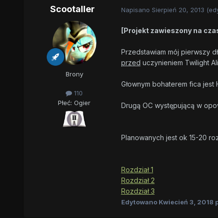
Scootaller
Napisano
Sierpień 20, 2013
(ed
[Projekt zawieszony na cza
Przedstawiam mój pierwszy dłu
przed
uczynieniem Twilight A
Brony
Głownym bohaterem fica jest H
110
Płeć:
Ogier
Drugą OC występującą w opowi
Planowanych jest ok 15-20 ro
Rozdział 1
Rozdział 2
Rozdział 3
Edytowano
Kwiecień 3, 2018
p