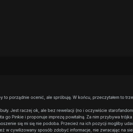
by to porządnie ocenić, ale spróbuję. W końcu, przeczytałem to tr
buły. Jest raczej ok, ale bez rewelacji (no i oczywiście starofand
ta go Pinkie i proponuje imprezę powitalną. Za nim przybywa trójka zł
 panoszenie się mi się nie podoba. Przecież na ich pozycji mogliby 
też w cywilizowany sposób zdobyć informacje, nie zwracając na sie