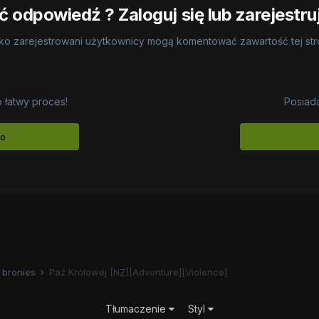
 odpowiedź ? Zaloguj się lub zarejestru
ko zarejestrowani użytkownicy mogą komentować zawartość tej st
o łatwy proces!
Posiad
to
 bronies
Paź Królowej [NZ][Adventure][Violence]
Tłumaczenie
Styl