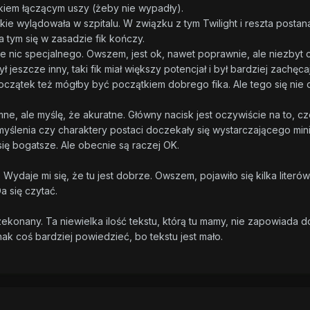
kiem łączącym uszy (żeby nie wypadły).
Pinkie wylądowała w szpitalu. W związku z tym Twilight i reszta post
a tym się w zasadzie fik kończy.
e nic specjalnego. Owszem, jest ok, nawet poprawnie, ale niezbyt 
jeszcze inny, taki fik miał większy potencjał i był bardziej zachęca
początek też mógłby być początkiem dobrego fika. Ale tego się nie
e, ale myślę, że akuratne. Główny nacisk jest oczywiście na to, czeg
myślenia czy charaktery postaci doczekały się wystarczającego min
 się bogatsze. Ale obecnie są raczej OK.
. Wydaje mi się, że tu jest dobrze. Owszem, pojawiło się kilka literó
a się czytać.
konany. Ta niewielka ilość tekstu, którą tu mamy, nie zapowiada d
nak coś bardziej powiedzieć, bo tekstu jest mało.