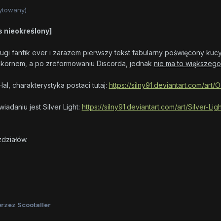
ytowany)
s nieokreślony]
gi fanfik ever i zarazem pierwszy tekst fabularny poświęcony kucy
likornem, a po zreformowaniu Discorda, jednak
nie ma to większego
al, charakterystyka postaci tutaj:
https://silny91.deviantart.com/ar
adaniu jest Silver Light:
https://silny91.deviantart.com/art/Silver-L
zdziałów.
rzez Scootaller