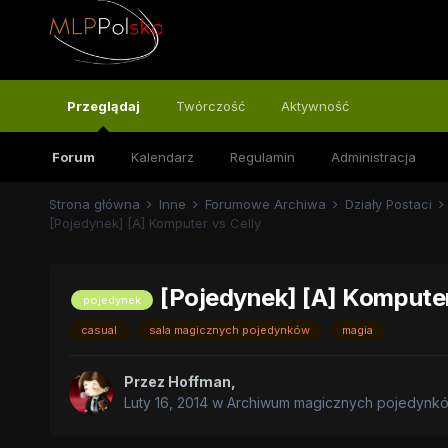
Przeglądaj
Twórczość
Aktywność
Forum
Kalendarz
Regulamin
Administracja
Strona główna
Inne
Forumowe Archiwa
Działy Postaci
[Pojedynek] [A] Komputer vs Celly
[Pojedynek] [A] Komputer
pojedynek
casual
sala magicznych pojedynków
magia
Przez
Hoffman
,
Luty 16, 2014
w
Archiwum magicznych pojedynk