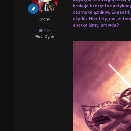
brakuje tu często spotykan
czarnoksiężników Equestrii. 
użytku. Niestety, nie jeste
Brony
spotkaliśmy, prawda?
1.2k
Płeć:
Ogier