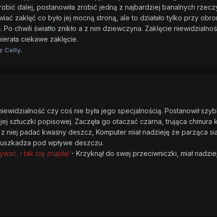
bić dalej, postanowiła zrobić jedną z najbardziej banalnych rzeczy.
ać zaklęć co było jej mocną stroną, ale to działało tylko przy obr
kę. Po chwili światło znikło a z nim dziewczyna. Zaklęcie niewidzialn
ierała ciekawe zaklęcie.
 Celly.
niewidzialność czy coś nie była jego specjalnością. Postanowił szybk
ej sztuczki popisowej. Zaczęła go otaczać czarna, trująca chmura 
z niej padać kwaśny deszcz, Komputer miał nadzieję że parząca sia
ę uszkadza pod wpływe deszczu.
wać, i tak cię znajdę!
- Krzyknął do swej przeciwniczki, miał nadzie