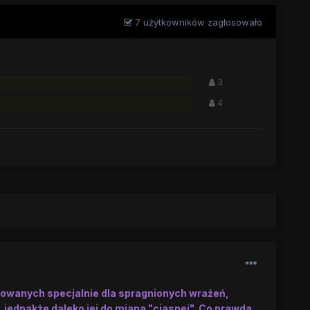
7 użytkowników zagłosowało
3
4
otowanych specjalnie dla spragnionych wrażeń,
 jednakże daleko jej do miana "ciasnej". Co prawda,