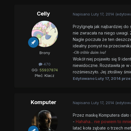
Celly
Napisano
Luty 17, 2014
(edytow
Przylgnęła jak najbardziej do 
nie zwracała na niego uwagi. 
Nagle poczuła że ten deszcze 
idealny pomysł na przeciwnika
Brony
-Ob trible daim iva!
Wokół niej pojawiło się 9 iden
470
niewidoczne. Rozstawiła je w
GG:
55937874
rozśmieszyło. Jej złośliwy śmie
Płeć:
Klacz
Edytowano
Luty 17, 2014
przez
Komputer
Napisano
Luty 17, 2014
(edytow
Przez maskę Komputera dało s
-
Hahaha... nie powiem to mni
latać koła zębate o trzech me