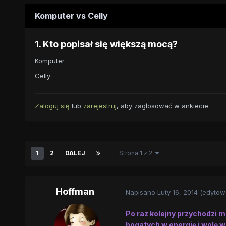
Komputer vs Celly
1. Kto popisał się większą mocą?
Komputer
Celly
Zaloguj się
lub
zarejestruj
, aby zagłosować w ankiecie.
1
2
DALEJ
Strona 1 z 2
Hoffman
Napisano
Luty 16, 2014
(edytow
Po raz kolejny przychodzi 
bogatych w energię i wolę w