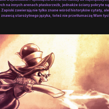
ych na innych arenach płaskorzeźb, jednakże ściany pokryte 
Zapiski zawierają nie tylko znane wśród historyków cytaty, ale 
m znawcą starożytnego języka, toteż nie przetłumaczę Wam tychż