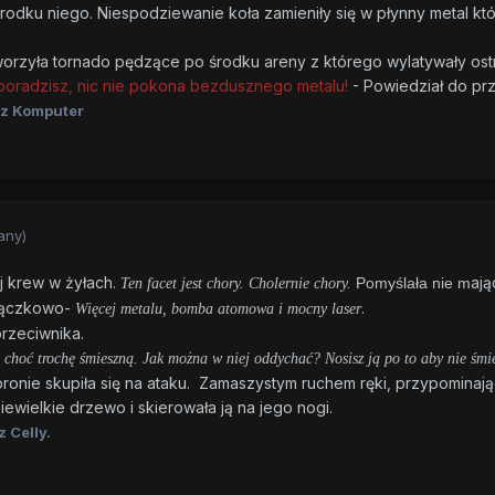
środku niego. Niespodziewanie koła zamieniły się w płynny metal któ
worzyła tornado pędzące po środku areny z którego wylatywały ostr
poradzisz, nic nie pokona bezdusznego metalu!
- Powiedział do prz
z Komputer
any)
j krew w żyłach.
ają
Pomyślała nie
m
Ten facet jest chory. Cholernie chory.
orączkowo-
.
Więcej metalu, bomba atomowa i mocny laser
rzeciwnika.
 choć trochę śmieszną. Jak można w niej oddychać? Nosisz ją po to aby nie śmier
bronie skupiła się na ataku. Zamaszystym ruchem ręki, przypominaj
ewielkie drzewo i skierowała ją na jego nogi.
 Celly.