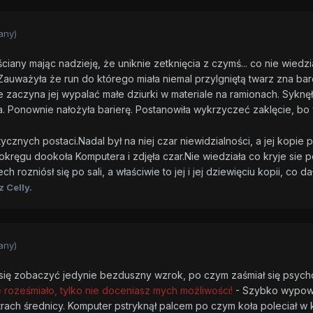
any)
ściany mając nadzieję, że uniknie zetknięcia z czymś... co nie wiedzi
Zauważyła że run do którego miała niemal przylgniętą twarz zna bar
zaczyna jej wypalać małe dziurki w materiale na ramionach. Syknęła k
. Ponownie nałożyła barierę. Postanowiła wykrzyczeć zaklęcie, bo w
tycznych postaci.Nadal był na niej czar niewidzialności, a jej kopie 
 okręgu dookoła Komputera i zdjęła czar.Nie wiedziała co kryje si
ch rozniósł się po sali, a właściwie to jej i jej dziewięciu kopii, co d
 Celly.
any)
ię zobaczyć jedynie bezduszny wzrok, po czym zaśmiał się psycho
e roześmiało, tylko nie doceniasz mych możliwości!
- Szybko wypowi
trach średnicy. Komputer pstryknął palcem po czym koła poleciał w k