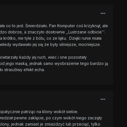
ała co to jest. Śmierdziało. Pan Komputer coś krzyknął, ale
dzo dobrze, a znaczyło dosłownie ,,Lustrzane odbicie''.
rótko, nie tyle z bólu, co ze lęku. Dzięki runie miała
tedy wydawało jej się że były silniejsze, mocniejsze.
powtarzały każdy jej ruch, wiec i one pozostały
e pod jego maską, jednak samo wyobrażenie tego bardzo ją
ało straszliwy efekt echa.
patycznie patrząc na klony wokół siebie.
edział pewne zaklęcie, po czym wokół niego zaczęły
lony, jednak zamiast je zmiażdzyć lub przeciąć, tylko