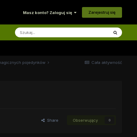
Zarejestruj się
Masz konto? Zaloguj się
magicznych pojedynków
Cała aktywność
Share
Obserwujący
0