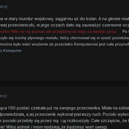
any)
 w stary mundur wojskowy, sięgał mu aż do kolan. A na głowie miał
swej przeciwniczki, w jego oczach dało się zauważyć czerwone ocz
zyszko! Miło mi cię poznać ale przejdźmy do tego co będzie zaraz.
-
Po 
zyło się trochę płynnego metalu, który uformował się w sześć pocisków
 można było mieć wrażenie że przeciwko Komputerowi jest cała przyrod
z Komputer
any)
cząca 1.60 postać czekała już na swojego przeciwnika. Miała na sob
powiedziała, a jej przeciwnik wykonał pierwszy ruch. Pociski wyleci
k pociski przebiły się przez nią i ją rozkruszyły. Całe szczęście, 
ebie! Witaj jednak i mam nadzieję,że będziesz wart uwagi.