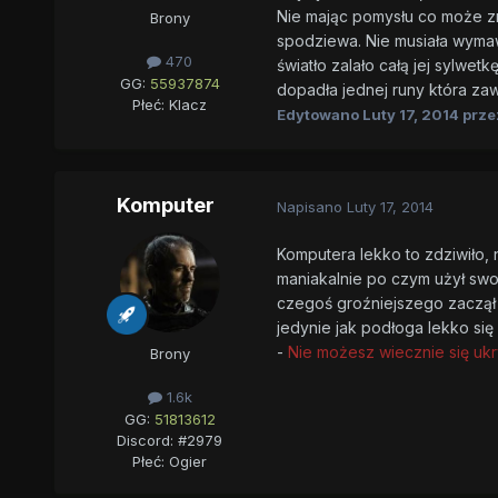
Nie mając pomysłu co może zro
Brony
spodziewa. Nie musiała wymawi
470
światło zalało całą jej sylwet
GG:
55937874
dopadła jednej runy która zaw
Płeć:
Klacz
Edytowano
Luty 17, 2014
przez
Komputer
Napisano
Luty 17, 2014
Komputera lekko to zdziwiło, 
maniakalnie po czym użył swoj
czegoś groźniejszego zaczął 
jedynie jak podłoga lekko si
-
Nie możesz wiecznie się ukry
Brony
1.6k
GG:
51813612
Discord: #2979
Płeć:
Ogier