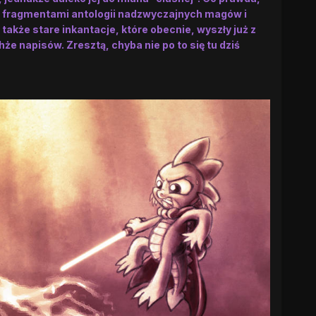
są fragmentami antologii nadzwyczajnych magów i
także stare inkantacje, które obecnie, wyszły już z
e napisów. Zresztą, chyba nie po to się tu dziś