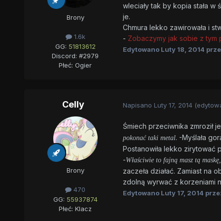
wleciały tak by kopia stała w 
je.
Brony
Chmura lekko zawirowała i st
1.6k
-
Zobaczymy jak sobie z tym 
GG:
51813612
Edytowano
Luty 18, 2014
prze
Discord: #2979
Płeć:
Ogier
Celly
Napisano
Luty 17, 2014
(edytow
Śmiech przeciwnika zmroził je
. -Myślała g
pokonać taki metal
Postanowiła lekko zirytować p
-
Właściwie to fajną masz tą maskę,
Brony
zaczeła działać. Zamiast na o
zdolną wyrwać z korzeniami ni
470
Edytowano
Luty 17, 2014
przez
GG:
55937874
Płeć:
Klacz