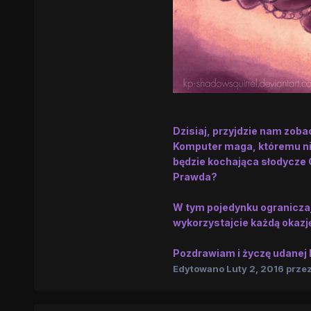
Dzisiaj, przyjdzie nam zob
Komputer maga, któremu ni
będzie kochająca słodycze C
Prawda?
W tym pojedynku ograniczaj
wykorzystajcie każdą okazj
Pozdrawiam i życzę udanej b
Edytowano
Luty 2, 2016
przez