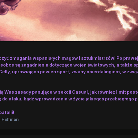
aczyć zmagania wspaniałych magów i sztukmistrzów! Po prawej 
eobce są zagadnienia dotyczące wojen światowych, a także s
elly, uprawiająca pewien sport, zwany opierdalingiem, w zwią
ą Was zasady panujące w sekcji Casual, jak również limit po
ę do ataku, bądź wprowadzenia w życie jakiegoś przebiegłego p
atalii!
 Hoffman