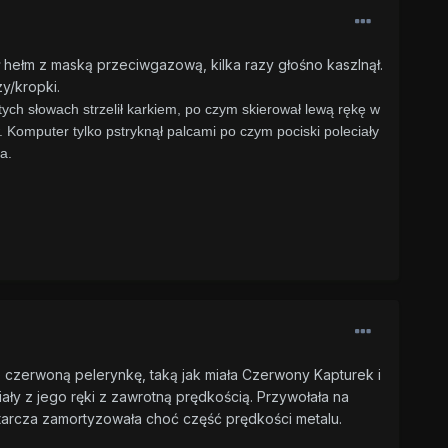
 hełm z maską przeciwgazową, kilka razy głośno kaszlnął.
y/kropki.
tych słowach strzelił karkiem, po czym skierował lewą rękę w
. Komputer tylko pstryknął palcami po czym pociski poleciały
a.
ie czerwoną pelerynkę, taką jak miała Czerwony Kapturek i
ały z jego ręki z zawrotną prędkością. Przywołała na
że tarcza zamortyzowała choć część prędkości metalu.