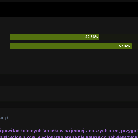
any)
mi powitać kolejnych śmiałków na jednej z naszych aren, przyg
alki wojowników. Pięciokątna arena nie należy do największych,