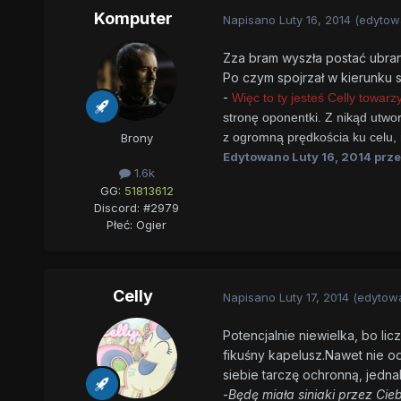
Komputer
Napisano
Luty 16, 2014
(edytow
Zza bram wyszła postać ubrana
Po czym spojrzał w kierunku 
-
Więc to ty jesteś Celly towar
stronę oponentki. Z nikąd utwor
z ogromną prędkościa ku celu,
Brony
Edytowano
Luty 16, 2014
prze
1.6k
GG:
51813612
Discord: #2979
Płeć:
Ogier
Celly
Napisano
Luty 17, 2014
(edytow
Potencjalnie niewielka, bo li
fikuśny kapelusz.Nawet nie od
siebie tarczę ochronną, jedna
-
Będę miała siniaki przez Ci