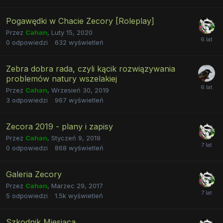
Pogawędki w Chacie Zecory [Roleplay]
Przez
Cahan
,
Luty 15, 2020
0
odpowiedzi
632
wyświetleń
Zebra dobra rada, czyli kącik rozwiązywania
problemów natury wszelakiej
Przez
Cahan
,
Wrzesień 30, 2019
3
odpowiedzi
967
wyświetleń
Zecora 2019 - plany i zapisy
Przez
Cahan
,
Styczeń 9, 2019
0
odpowiedzi
868
wyświetleń
Galeria Zecory
Przez
Cahan
,
Marzec 29, 2017
5
odpowiedzi
1.5k
wyświetleń
Szkodnik Miesiąca