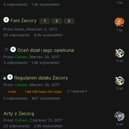
4
odpowiedzi
1.3k
wyświetleń
Fani Zecory
1
2
3
Przez
Ihnes
,
Kwiecień 2, 2013
65
odpowiedzi
8.4k
wyświetleń
Oceń dział i jego opiekuna
Przez
Cahan
,
Marzec 29, 2017
3
odpowiedzi
1.4k
wyświetleń
Regulamin działu Zecory
Przez
Cahan
,
Marzec 29, 2017
(i 1 więcej)
nudy
i tak nikt tego nie czyta
0
odpowiedzi
897
wyświetleń
Arty z Zecorą
Przez
Cahan
,
Czerwiec 21, 2017
23
odpowiedzi
2.9k
wyświetleń