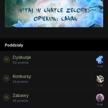
Poddziały
Dyskusje
112
postów
Konkursy
33
postów
Zabawy
35
postów