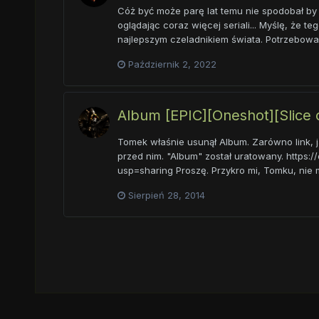
Cóż być może parę lat temu nie spodobał by m
oglądając coraz więcej seriali... Myślę, że t
najlepszym czeladnikiem świata. Potrzebował
Październik 2, 2022
Album [EPIC][Oneshot][Slice o
Tomek właśnie usunął Album. Zarówno link, ja
przed nim. "Album" został uratowany. htt
usp=sharing Proszę. Przykro mi, Tomku, nie 
Sierpień 28, 2014