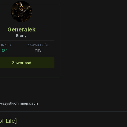
Generalek
Brony
UNKTY
ZAWARTOŚĆ
1
1115
Zawartość
wszystkich miejscach
f Life]