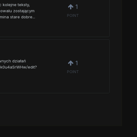
 kolejne teksty,
1
m kowalu zostającym
POINT
ina stare dobre...
ewnych działań
1
Fsk0u4aSrWHw/edit?
POINT