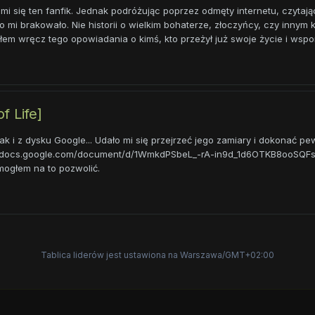
i się ten fanfik. Jednak podróżując poprzez odmęty internetu, czytając
ego mi brakowało. Nie historii o wielkim bohaterze, złoczyńcy, czy inny
em wręcz tego opowiadania o kimś, kto przeżył już swoje życie i wspom
f Life]
k i z dysku Google... Udało mi się przejrzeć jego zamiary i dokonać p
ps://docs.google.com/document/d/1WmkdPSbeL_-rA-in9d_1d6OTKB8ooSQ
mogłem na to pozwolić.
Tablica liderów jest ustawiona na Warszawa/GMT+02:00