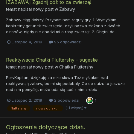
[ZABAWA] Zgadnij cóż to za zwierzę!
temat napisał nowy post w
Zabawy
Zabawy ciąg dalszy! Przypominam reguły gry: 1. Wymyślam
konkretny gatunek zwierzęcia, czyli nazwa złożona z dwóch
członów, nigdy nie chodzi mi o rasy zwierząt. 2. Chętni do...
Listopad 4, 2019
95 odpowiedzi
Reaktywacja Chatki Fluttershy - sugestie
temat napisał nowy post w
Chatka Fluttershy
PervKapitan, dziękuję za miłe słowa Też myślałam nad
reaktywacją zabaw, bo mi się podobały. Co do quizu to jeszcze
nad nim pomyślę, może uda się coś z nim zrobić
Listopad 2, 2019
2 odpowiedzi
1
(i 1 więcej)
fluttershy
nowy opiekun
Ogłoszenia dotyczące działu