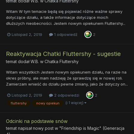
temat dodał
W.B.
w
Chatka Fluttershy
Witam W tym temacie będą się pojawiać różne ważne sprawy
dotyczące działu, a także informacje dotyczące moich
dłuższych nieobecności. Jestem nowym opiekunem Fluttershy...
Listopad 2, 2019
1 odpowiedź
2
Reaktywacja Chatki Fluttershy - sugestie
temat dodał
W.B.
w
Chatka Fluttershy
Witam wszystkich Jestem nowym opiekunem działu, na razie na
okres próbny, ale mam nadzieję że sprawdzę się w nowej roli.
Zamierzam wnieść do działu pewne zmiany, jako że dotyczy on...
Listopad 2, 2019
2 odpowiedzi
2
(i 1 więcej)
fluttershy
nowy opiekun
Odcinki na podstawie snów
temat napisał nowy post w
"Friendship is Magic" (Generacja