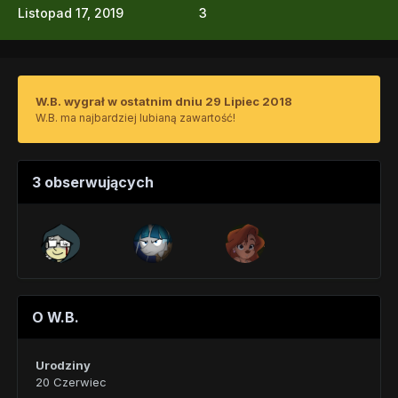
Listopad 17, 2019
3
W.B. wygrał w ostatnim dniu 29 Lipiec 2018
W.B. ma najbardziej lubianą zawartość!
3 obserwujących
O W.B.
Urodziny
20 Czerwiec