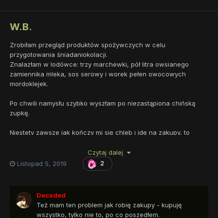
W.B.
Zrobiłam przegląd produktów spożywczych w celu
przygotowania śniadaniokolacji.
Znalazłam w lodówce: trzy marchewki, pół litra owsianego
zamiennika mleka, sos serowy i worek pełen owocowych
mordoklejek.
Po chwili namysłu szybko wyszłam po niezastąpiona chińską
zupkę.
Niestety zawsze jak kończy mi się chleb i idę na zakupy, to
wracam z pełną torbą rzeczy które do siebie nie pasują. I
Czytaj dalej
oczywiście zawsze bez chleba
Listopad 5, 2019
2
Decaded
Też mam ten problem jak robię zakupy - kupuję
wszystko, tylko nie to, po co poszedłem.