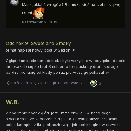
Masz jakichś wrogów? Bo może ktoś na ciebie klątwę
rzucił
Październik 2, 2019
Odcinek 9: Sweet and Smoky
temat napisał nowy post w
Sezon IX
Oglądałam sobie ten odcinek i było wszystko w porządku, dopóki
nie okazało się że brat Smolder to ten paskudy drań, którego
bardzo nie lubię od kiedy po raz pierwszy go pokazali w...
Październik 1, 2019
12 odpowiedzi
3
W.B.
Złapał mnie nocny głód, jest już za chwilę 1 w nocy, więc
stwierdziłam że zaparzenie zupki to kiepski pomysł. Zrobiłam
sobie kanapkę z ikrą kabaczkową. I jak coś mi rąbło w drzwi to
aż się zakrztusiłam i mi z kanapki tej ikry na laptop wyciekło.