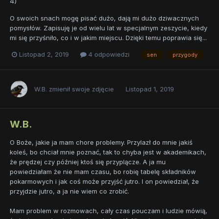
4)
O swoich snach mogę pisać dużo, dają mi dużo dziwacznych
pomysłów. Zapisuję je od wielu lat w specjalnym zeszycie, kiedy
mi się przyśniło, co i w jakim miejscu. Dzięki temu poprawia się...
Listopad 2, 2019
4 odpowiedzi
sen
przygody
W.B.
zmienił swoje zdjęcie
Listopad 1, 2019
W.B.
O Boże, jakie ja mam chore problemy. Przylazł do mnie jakiś
koleś, bo chciał mnie poznać, tak to chyba jest w akademikach,
że prędzej czy później ktoś się przyplącze. A ja mu
powiedziałam że nie mam czasu, bo robię tabelę składników
pokarmowych i jak coś może przyjść jutro. I on powiedział, że
przyjdzie jutro, a ja nie wiem co zrobić.
Mam problem w rozmowach, cały czas pouczam i ludzie mówią,