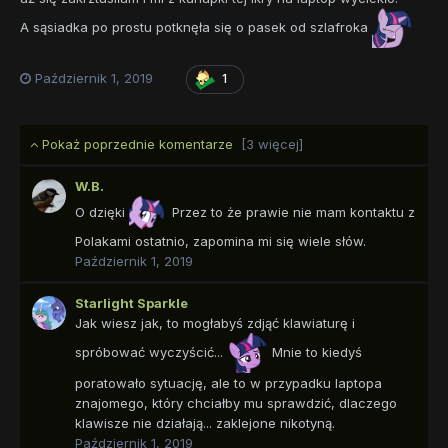
A sąsiadka po prostu potknęła się o pasek od szlafroka
Październik 1, 2019
1
Pokaż poprzednie komentarze
[3 więcej]
W.B.
O dzięki
Przez to że prawie nie mam kontaktu z
Polakami ostatnio, zapomina mi się wiele słów.
Październik 1, 2019
Starlight Sparkle
Jak wiesz jak, to mogłabyś zdjąć klawiaturę i
spróbować wyczyścić...
Mnie to kiedyś
poratowało sytuację, ale to w przypadku laptopa
znajomego, który chciałby mu sprawdzić, dlaczego
klawisze nie działają... zaklejone nikotyną.
Październik 1, 2019