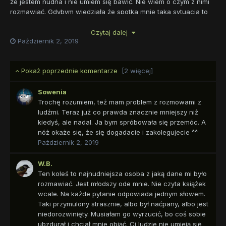
że jestem nudna i nie umiem się bawić. Nie wiem o czym z nimi
rozmawiać. Gdybym wiedziała że spotka mnie taka sytuacja to
bym wzięła ze sobą książkę z rozmówkami. A teraz jestem w
czarnej dupie. I jeszcze mam problem z podziałem silosowanej
Czytaj dalej
Październik 2, 2019
kukurydzy. Co za pech.
Pokaż poprzednie komentarze
[2 więcej]
Sowenia
Trochę rozumiem, też mam problem z rozmowami z
ludźmi. Teraz już co prawda znacznie mniejszy niż
kiedyś, ale nadal. Ja bym spróbowała się przemóc. A
nóż okaże się, że się dogadacie i zakolegujecie ^^
Październik 2, 2019
W.B.
Ten koleś to najnudniejsza osoba z jaką dane mi było
rozmawiać. Jest młodszy ode mnie. Nie czyta książek
wcale. Na każde pytanie odpowiada jednym słowem.
Taki przymulony strasznie, albo był naćpany, albo jest
niedorozwinięty. Musiałam go wyrzucić, bo coś sobie
ubzdurał i chciał mnie objąć. Ci ludzie nie umieją się