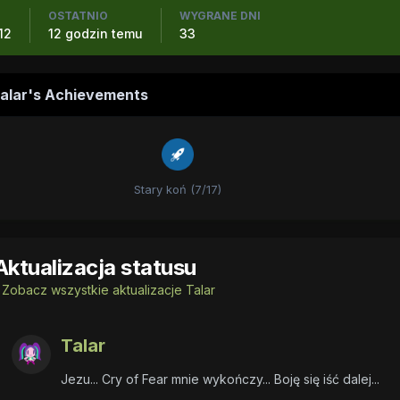
OSTATNIO
WYGRANE DNI
12
12 godzin temu
33
alar's Achievements
Stary koń (7/17)
Aktualizacja statusu
Zobacz wszystkie aktualizacje Talar
Talar
Jezu... Cry of Fear mnie wykończy... Boję się iść dalej...