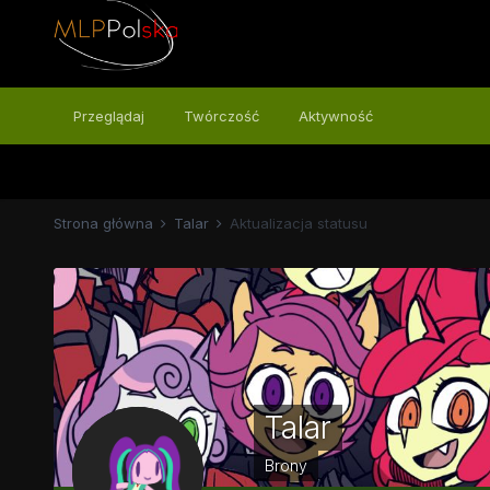
Przeglądaj
Twórczość
Aktywność
Strona główna
Talar
Aktualizacja statusu
Talar
Brony