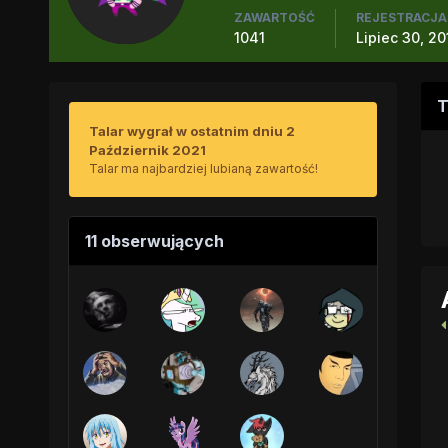
ZAWARTOŚĆ
REJESTRACJA
1041
Lipiec 30, 20
T
Talar wygrał w ostatnim dniu 2
Październik 2021
Talar ma najbardziej lubianą zawartość!
11 obserwujących