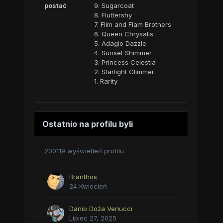
postać
9. Sugarcoat
8. Fluttershy
7. Flim and Flam Brothers
6. Queen Chrysalis
5. Adagio Dazzle
4. Sunset Shimmer
3. Princess Celestia
2. Starlight Glimmer
1. Rarity
Ostatnio na profilu byli
200119 wyświetleń profilu
Branthos
24 Kwiecień
Danio Doża Venucci
Lipiec 27, 2025