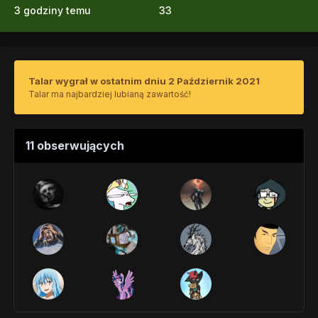
3 godziny temu
33
Talar wygrał w ostatnim dniu 2 Październik 2021
Talar ma najbardziej lubianą zawartość!
11 obserwujących