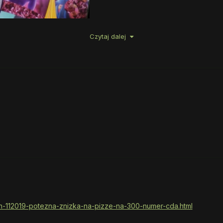
Czytaj dalej
on-112019-potezna-znizka-na-pizze-na-300-numer-cda.html