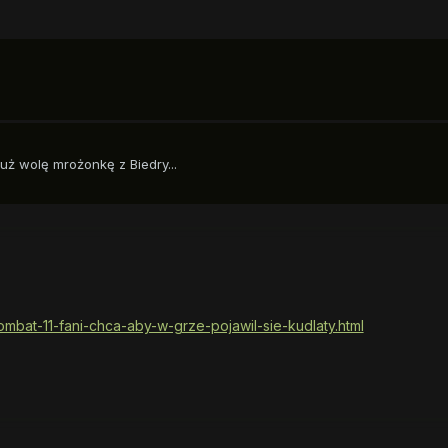
już wolę mrożonkę z Biedry...
mbat-11-fani-chca-aby-w-grze-pojawil-sie-kudlaty.html