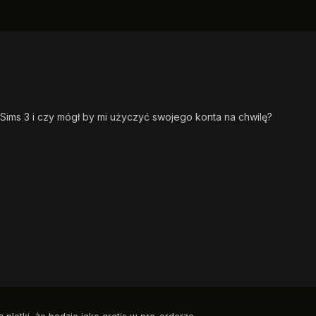
ę Sims 3 i czy mógł by mi użyczyć swojego konta na chwilę?
 plotki, że będzie jako gratis w pre-orderze.