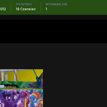
OSTATNIO
WYGRANE DNI
2012
19 Czerwiec
1