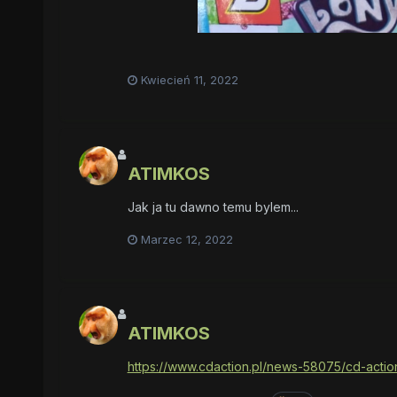
Kwiecień 11, 2022
ATIMKOS
tanie klocki
Jak ja tu dawno temu bylem...
Marzec 12, 2022
ATIMKOS
https://www.cdaction.pl/news-58075/cd-acti