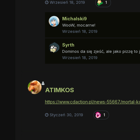
Wrzesień 18, 2019
1
Michalski9
WooW, mocarne!
Wrzesień 18, 2019
Syrth
Dominos da się zjeść, ale jako pizzę to 
Wrzesień 18, 2019
ATIMKOS
https://www.cdaction.pl/news-55667/mortal-ko
Styczeń 30, 2019
1