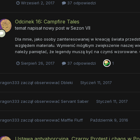
Wrzesień 2, 2017
37 odpowiedzi
Odcinek 16: Campfire Tales
temat napisał nowy post w
Sezon VII
Dla mnie, jako osoby zainteresowanej w kreację świata przeds
względem materiału. Wymienić mógłbym zwiększenie naszej wiedz
należy pamiętać, że legendy muszą być na czymś wzorowane. C
Sierpień 26, 2017
37 odpowiedzi
1
eragon333
zaczął obserwować
Dbleki
Styczeń 11, 2017
eragon333
zaczął obserwować
Servant Saber
Styczeń 11, 2017
eragon333
zaczął obserwować
Maffle Fluff
Październik 9, 2016
Ustawa antyaborcyjna, Czarny Protest i chaos w Po