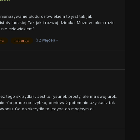
ienazywanie płodu człowiekiem to jest tak jak
toty ludzkiej Tak jak i rozwój dziecka. Może w takim razie
i nie człowiekiem?
(i 2 więcej)
yka
#aborcja
z tego skrzydła) . Jest to rysunek prosty, ale ma swój urok.
nie rób prace na szybko, ponieważ potem nie uzyskasz tak
owaniu. Co do skrzydła to jedyne co mógłbym ci...