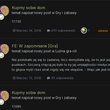
Kupmy sobie dom
temat napisał nowy post w
Gry i zabawy
17.730
Marzec 14, 2016
4111 odpowiedzi
1
zabawa
FE: W zapomniane [Gra]
temat napisał nowy post w
Luźna gra ról
Nie podobało jej się to zadania, lecz domyślała się, że to jest
pustkach. Szczerą chęcią jej było to by jej umiejętności medyczn
to głupia myśl i bez strat nigdy się nie obędzie. - Więc jak jest 
Marzec 12, 2016
35 odpowiedzi
Kupmy sobie dom
temat napisał nowy post w
Gry i zabawy
17.685