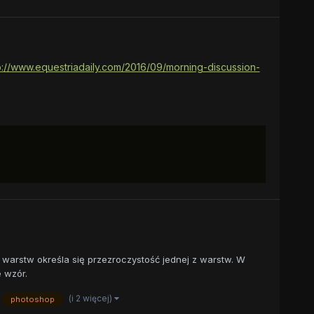
p://www.equestriadaily.com/2016/09/morning-discussion-
warstw określa się przezroczystość jednej z warstw. W
e wzór.
(i 2 więcej)
photoshop