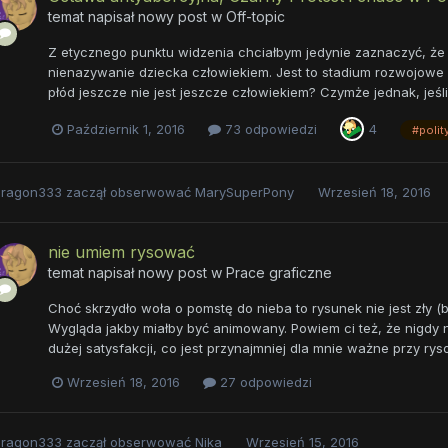
temat napisał nowy post w
Off-topic
Z etycznego punktu widzenia chciałbym jedynie zaznaczyć, że n
nienazywanie dziecka człowiekiem. Jest to stadium rozwojowe is
płód jeszcze nie jest jeszcze człowiekiem? Czymże jednak, jeśl
Październik 1, 2016
73 odpowiedzi
4
#polit
eragon333
zaczął obserwować
MarySuperPony
Wrzesień 18, 2016
nie umiem rysować
temat napisał nowy post w
Prace graficzne
Choć skrzydło woła o pomstę do nieba to rysunek nie jest zły (be
Wygląda jakby miałby być animowany. Powiem ci też, że nigdy 
dużej satysfakcji, co jest przynajmniej dla mnie ważne przy rys
Wrzesień 18, 2016
27 odpowiedzi
eragon333
zaczął obserwować
Nika
Wrzesień 15, 2016