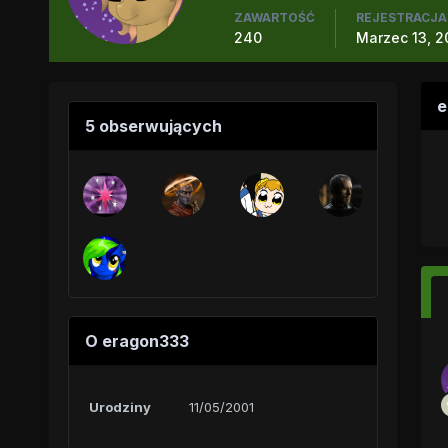
ZAWARTOŚĆ
REJESTRACJA
240
Marzec 13, 2
e
5 obserwujących
O eragon333
Urodziny
11/05/2001