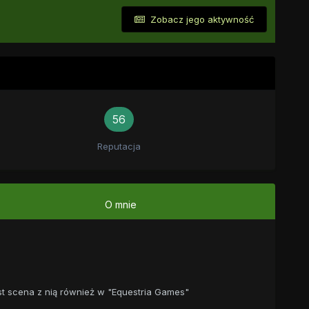
Zobacz jego aktywność
56
Reputacja
O mnie
st scena z nią również w "Equestria Games"