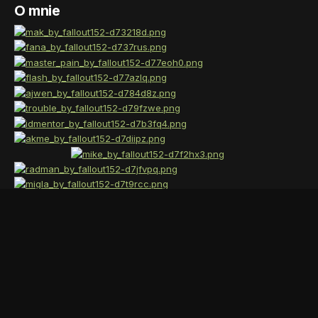
O mnie
Tłumaczenie
Styl
MLPPolska.pl
Powered by Invision Community