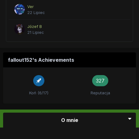
Ver
22 Lipiec
Józef B
21 Lipiec
fallout152's Achievements
327
Koń (6/17)
Reputacja
O mnie