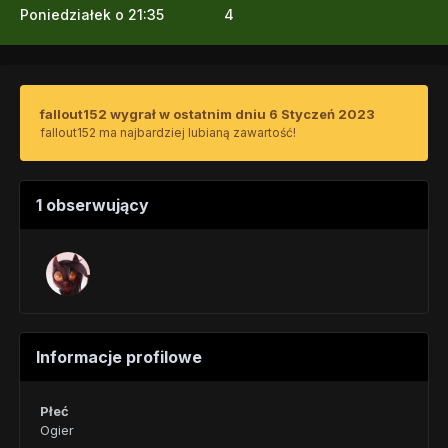
Poniedziałek o 21:35
4
fallout152 wygrał w ostatnim dniu 6 Styczeń 2023
fallout152 ma najbardziej lubianą zawartość!
1 obserwujący
Informacje profilowe
Płeć
Ogier