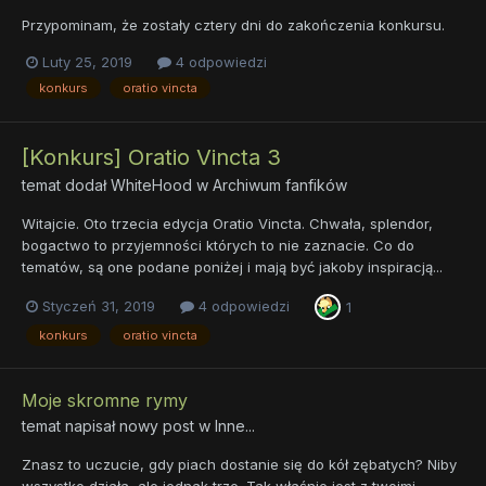
Przypominam, że zostały cztery dni do zakończenia konkursu.
Luty 25, 2019
4 odpowiedzi
konkurs
oratio vincta
[Konkurs] Oratio Vincta 3
temat dodał
WhiteHood
w
Archiwum fanfików
Witajcie. Oto trzecia edycja Oratio Vincta. Chwała, splendor,
bogactwo to przyjemności których to nie zaznacie. Co do
tematów, są one podane poniżej i mają być jakoby inspiracją...
Styczeń 31, 2019
4 odpowiedzi
1
konkurs
oratio vincta
Moje skromne rymy
temat napisał nowy post w
Inne...
Znasz to uczucie, gdy piach dostanie się do kół zębatych? Niby
wszystko działa, ale jednak trze. Tak właśnie jest z twoimi