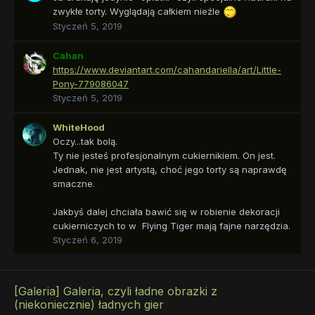
zwykłe torty. Wyglądają całkiem nieźle
Styczeń 5, 2019
Cahan
https://www.deviantart.com/cahandariella/art/Little-
Pony-779086047
Styczeń 5, 2019
WhiteHood
Oczy...tak bolą.
Ty nie jesteś profesjonalnym cukiernikiem. On jest.
Jednak, nie jest artystą, choć jego torty są naprawdę
smaczne.
Jakbyś dalej chciała bawić się w robienie dekoracji
cukierniczych to w Flying Tiger mają fajne narzędzia.
Styczeń 6, 2019
[Galeria] Galeria, czyli ładne obrazki z
(niekoniecznie) ładnych gier