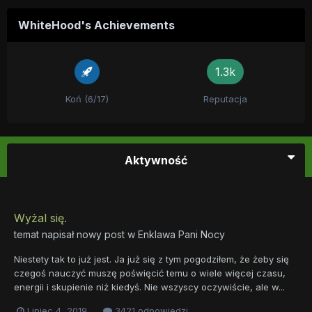
WhiteHood's Achievements
1.3k
Koń (6/17)
Reputacja
Aktywność
Wyżal się.
temat napisał nowy post w
Enklawa Pani Nocy
Niestety tak to już jest. Ja już się z tym pogodziłem, że żeby się
czegoś nauczyć muszę poświęcić temu o wiele więcej czasu,
energii i skupienie niż kiedyś. Nie wszyscy oczywiście, ale w...
Lipiec 4, 2019
3421 odpowiedzi