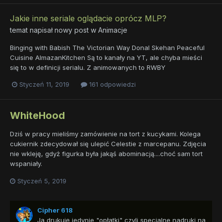
Jakie inne seriale oglądacie oprócz MLP?
temat napisał nowy post w
Animacje
Binging with Babish The Victorian Way Donal Skehan Peaceful
Cuisine AlmazanKitchen Są to kanały na YT, ale chyba mieści
się to w definicji serialu. Z animowanych to RWBY
Styczeń 11, 2019
161 odpowiedzi
WhiteHood
Dziś w pracy mieliśmy zamówienie na tort z kucykami. Kolega
cukiernik zdecydował się ulepić Celestie z marcepanu. Zdjęcia
nie wkleję, gdyż figurka była jakąś abominacją....choć sam tort
wspaniały.
Styczeń 5, 2019
Cipher 618
Ja drukuję jedynie "opłatki" czyli specjalne nadruki na