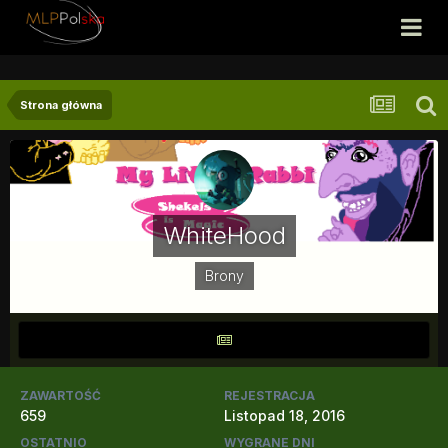
Strona główna
WhiteHood
Brony
ZAWARTOŚĆ
REJESTRACJA
659
Listopad 18, 2016
OSTATNIO
WYGRANE DNI