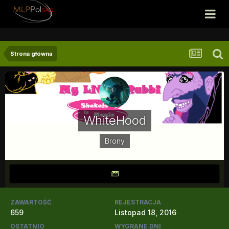
Strona główna
WhiteHood
Brony
ZAWARTOŚĆ
REJESTRACJA
659
Listopad 18, 2016
OSTATNIO
WYGRANE DNI