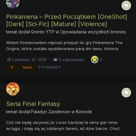
Pinkamena – Przed Początkiem [OneShot]
[Dark] [Sci-Fic] [Mature] [Violence]
temat dodał
Grento YTP
w
Opowiadania wszystkich bronies
Witam! Postanowiłem napisać prequel do gry Pinkamena The
Origins, która została opublikowana parę dni temu. Historia
opowiada o upadku moralnym głównej bohaterki - Pinkie Pie, ale
Czerwiec 21, 2019
2 odpowiedzi
3
również o katastrofie, która zawisła nad Equestrią. Nasza
różowa klacz nie jest w stanie poradzi...
(i 6 więcej)
ff
fanfic
Seria Final Fantasy
temat dodał
Paladyn Zanderson
w
Konsole
Cóż nie będę ukrywać,że coraz bardziej ta seria gier mnie
wciąga. i staję się jej oddanym fanem, aż dziw bierze. Choć
może wpływ na to miał mój dosyć nietypowy kontakt z serią jaką