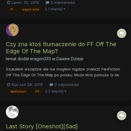
Lipiec 30, 2016
3 odpowiedzi
była nie gra lecz film anime wchodzący w skład kompilacji FF7 :
(i 1 więcej)
ff
squre enix
Advent Children, co zaś do samych gier swoją przygodę z...
Czy zna ktoś tłumaczenie do FF Off The
Edge Of The Map?
temat dodał
eragon333
w
Dawne Dzieje
Szukałem wszędzie ale nie mogłem nigdzie znaleźć FanFiction
Off The Edge Of The Map po polsku. Może ktoś pomoże (o ile
istnieje)
Styczeń 28, 2015
3 odpowiedzi
(i 2 więcej)
fanfiction
FF
Last Story [Oneshot][Sad]