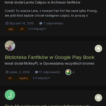
temat dodał
Larota Calipso
w
Archiwum fanfików
Cześć! Tu wasza Lara, z nowym Fan Fic! Na razie tylko Prolog,
ale jeśli ktoś będzie chciał następne części, to proszę o
napisanie w komentarzu ... PROLOG – Last Story Dziś miał być
Styczeń 14, 2015
7 odpowiedzi
zwyczajnie normalny dzień. Słońce świeciło, ptaki śpiewały.
(i 4 więcej)
mlp
FF
Udało mi się nawet podejść do jednego...
Biblioteka Fanfików w Google Play Book
temat dodał
McKeyPL
w
Opowiadania wszystkich bronies
Lipiec 3, 2014
17 odpowiedzi
4
(i 2 więcej)
FF
FanFic