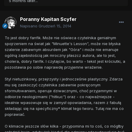
5 months later...
Poranny Kapitan Scyfer
Napisano
Grudzień 15, 2014
To jest dobry fanfik. Może nie oświeca czytelnika genialnym
spojrzeniem na świat jak "Minuette's Lesson", może nie błyska
szalenie zabawnym absurdem jak "Góra" i może nie emanuje
ogólną zajebistością jak mroczny płaszcz autora, ale to jest,
cholera, dobry fanfik. I czytajcie, bo warto - tekst jest króciutki, a
pozostawia po sobie naprawdę przyjemne wrażenie.
Styl nietuzinkowy, przejrzysty i jednocześnie plastyczny. Zdarza
mu się zaskoczyć czytelnika zabawnie pokręconym
sformułowaniem, operuje dziwacznymi, choć przyjemnymi w
odbiorze neologizmami ("hitkuc") oraz - co najważniejsze -
idealnie wpasowuje się w zamysł opowiadania, razem z fabułą
składając się na specyficzny* klimat tego tworu. Tutaj nie ma co
poprawiać.
O klimacie jeszcze słów kilka - przypomina mi to coś, co mógłby