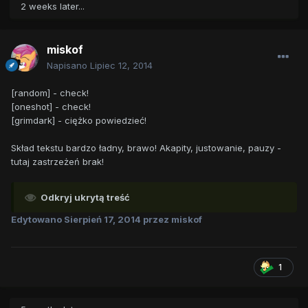
2 weeks later...
miskof
Napisano
Lipiec 12, 2014
[random] - check!
[oneshot] - check!
[grimdark] - ciężko powiedzieć!
Skład tekstu bardzo ładny, brawo! Akapity, justowanie, pauzy -
tutaj zastrzeżeń brak!
Odkryj ukrytą treść
Edytowano
Sierpień 17, 2014
przez miskof
1