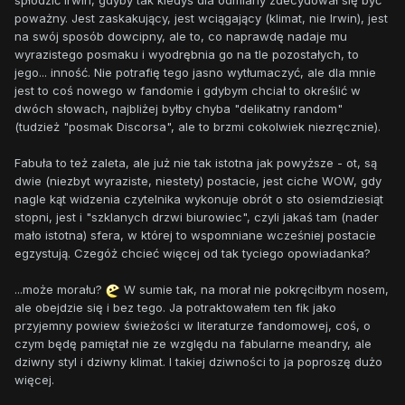
spłodzić Irwin, gdyby tak kiedyś dla odmiany zdecydował się być
poważny. Jest zaskakujący, jest wciągający (klimat, nie Irwin), jest
na swój sposób dowcipny, ale to, co naprawdę nadaje mu
wyrazistego posmaku i wyodrębnia go na tle pozostałych, to
jego... inność. Nie potrafię tego jasno wytłumaczyć, ale dla mnie
jest to coś nowego w fandomie i gdybym chciał to określić w
dwóch słowach, najbliżej byłby chyba "delikatny random"
(tudzież "posmak Discorsa", ale to brzmi cokolwiek niezręcznie).
Fabuła to też zaleta, ale już nie tak istotna jak powyższe - ot, są
dwie (niezbyt wyraziste, niestety) postacie, jest ciche WOW, gdy
nagle kąt widzenia czytelnika wykonuje obrót o sto osiemdziesiąt
stopni, jest i "szklanych drzwi biurowiec", czyli jakaś tam (nader
mało istotna) sfera, w której to wspomniane wcześniej postacie
egzystują. Czegóż chcieć więcej od tak tyciego opowiadanka?
...może morału?
W sumie tak, na morał nie pokręciłbym nosem,
ale obejdzie się i bez tego. Ja potraktowałem ten fik jako
przyjemny powiew świeżości w literaturze fandomowej, coś, o
czym będę pamiętał nie ze względu na fabularne meandry, ale
dziwny styl i dziwny klimat. I takiej dziwności to ja poproszę dużo
więcej.