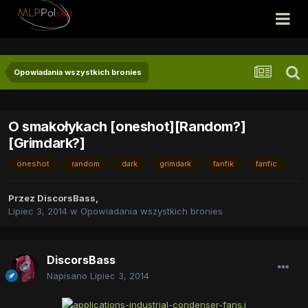
Opowiadania wszystkich bronies
O smakołykach [oneshot][Random?]
[Grimdark?]
oneshot
random
dark
grimdark
fanfik
fanfic
Przez
DiscorsBass
,
Lipiec 3, 2014
w
Opowiadania wszystkich bronies
DiscorsBass
Napisano
Lipiec 3, 2014