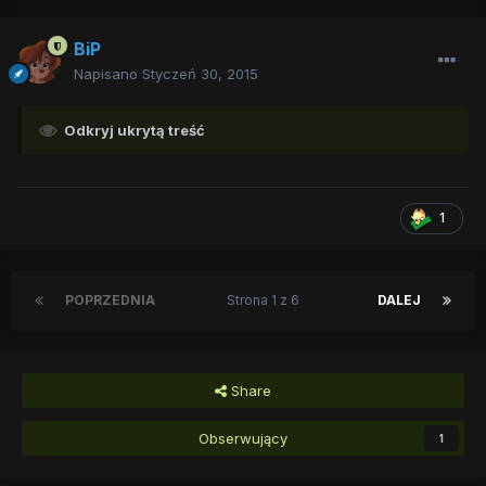
BiP
Napisano
Styczeń 30, 2015
Odkryj ukrytą treść
1
POPRZEDNIA
Strona 1 z 6
DALEJ
Share
Obserwujący
1