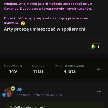
Witajcie. W tej nowej galerii możecie umieszczać arty z
Cadance. Dodatkowo w towarzystwie innych kucyków.
Obrazki, które będą się powtarzać będą przeze mnie
usuwane.
Arty proszę umieszczać w spoilerach!
1
Odpowiedzi
Created
Ostatnia odpowiedź
149
11 lat
4 lata
BiP
Napisano
Październik 30, 2014
Odkryj ukrytą treść