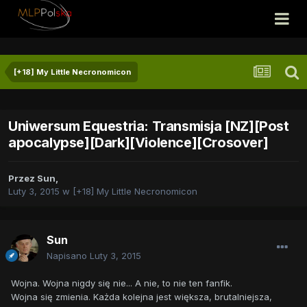
[+18] My Little Necronomicon
Uniwersum Equestria: Transmisja [NZ][Post
apocalypse][Dark][Violence][Crosover]
Przez
Sun
,
Luty 3, 2015
w
[+18] My Little Necronomicon
Sun
Napisano
Luty 3, 2015
Wojna. Wojna nigdy się nie... A nie, to nie ten fanfik.
Wojna się zmienia. Każda kolejna jest większa, brutalniejsza,