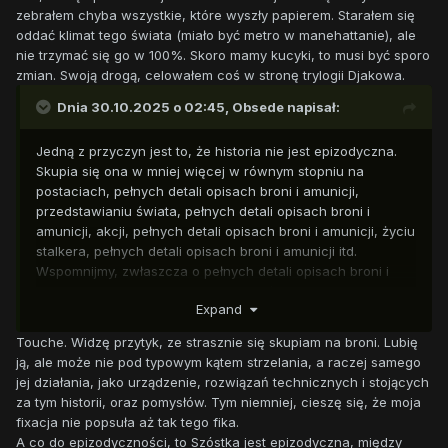
zebrałem chyba wszystkie, które wyszły papierem. Starałem się
oddać klimat tego świata (miało być metro w manehattanie), ale
nie trzymać się go w 100%. Skoro mamy kucyki, to musi być sporo
zmian. Swoją drogą, celowałem coś w stronę trylogii Djakowa.
Dnia 30.10.2025 o 02:45,
Obsede
napisał:
Jedną z przyczyn jest to, że historia nie jest epizodyczna.
Skupia się ona w mniej więcej w równym stopniu na
postaciach, pełnych detali opisach broni i amunicji,
przedstawianiu świata, pełnych detali opisach broni i
amunicji, akcji, pełnych detali opisach broni i amunicji, życiu
stalkera, pełnych detali opisach broni i amunicji itd.
Wspomnijmy, zwłaszcza o pełnych detali opisach broni i
amunicji. To zaskakujące, ale rozdział I i następny skupiają
Expand
się głównie na tym. I co ciekawe, nie nudzą! Byłem
zafascynowany, skąd autor czerpał swoją wiedzę
Touche. Widzę przytyk, ze strasznie się skupiam na broni. Lubię
(podejrzewam, że nie tylko z książek i filmików na YT), ale z
ją, ale może nie pod typowym kątem strzelania, a raczej samego
olbrzymim zainteresowaniem śledziłem jak jeden z
jej działania, jako urządzenie, rozwiązań technicznych i stojących
bohaterów przez kilkanaście stron wybiera dla siebie
za tym historii, oraz pomysłów. Tym niemniej, cieszę się, że moja
karabin na misję. I bynajmniej, nie brzmi to jak technobełkot.
fixacja nie popsuła aż tak tego fika.
Autor perfekcyjnie wykorzystał okazję, by przez pryzmat
A co do epizodyczności, to Szóstka jest epizodyczna, między