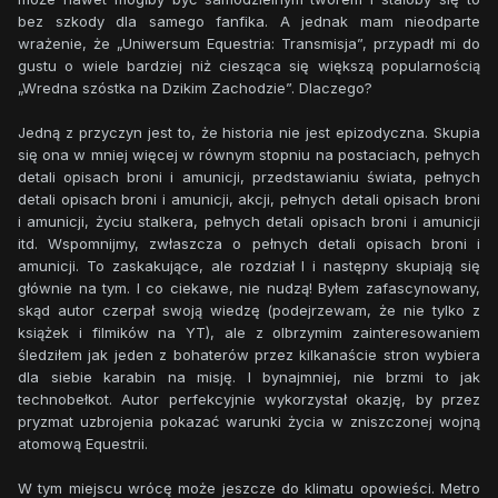
bez szkody dla samego fanfika. A jednak mam nieodparte
wrażenie, że „Uniwersum Equestria: Transmisja”, przypadł mi do
gustu o wiele bardziej niż ciesząca się większą popularnością
„Wredna szóstka na Dzikim Zachodzie”. Dlaczego?
Jedną z przyczyn jest to, że historia nie jest epizodyczna. Skupia
się ona w mniej więcej w równym stopniu na postaciach, pełnych
detali opisach broni i amunicji, przedstawianiu świata, pełnych
detali opisach broni i amunicji, akcji, pełnych detali opisach broni
i amunicji, życiu stalkera, pełnych detali opisach broni i amunicji
itd. Wspomnijmy, zwłaszcza o pełnych detali opisach broni i
amunicji. To zaskakujące, ale rozdział I i następny skupiają się
głównie na tym. I co ciekawe, nie nudzą! Byłem zafascynowany,
skąd autor czerpał swoją wiedzę (podejrzewam, że nie tylko z
książek i filmików na YT), ale z olbrzymim zainteresowaniem
śledziłem jak jeden z bohaterów przez kilkanaście stron wybiera
dla siebie karabin na misję. I bynajmniej, nie brzmi to jak
technobełkot. Autor perfekcyjnie wykorzystał okazję, by przez
pryzmat uzbrojenia pokazać warunki życia w zniszczonej wojną
atomową Equestrii.
W tym miejscu wrócę może jeszcze do klimatu opowieści. Metro