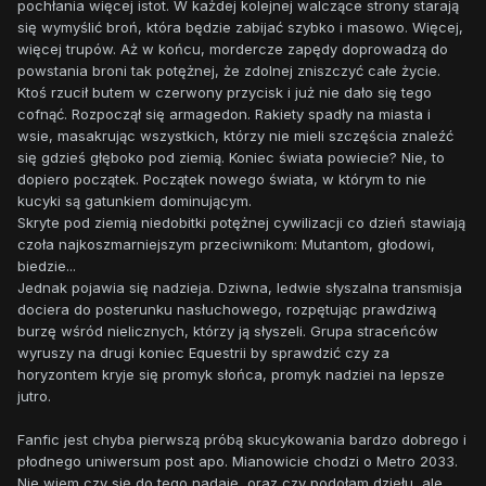
pochłania więcej istot. W każdej kolejnej walczące strony starają
się wymyślić broń, która będzie zabijać szybko i masowo. Więcej,
więcej trupów. Aż w końcu, mordercze zapędy doprowadzą do
powstania broni tak potężnej, że zdolnej zniszczyć całe życie.
Ktoś rzucił butem w czerwony przycisk i już nie dało się tego
cofnąć. Rozpoczął się armagedon. Rakiety spadły na miasta i
wsie, masakrując wszystkich, którzy nie mieli szczęścia znaleźć
się gdzieś głęboko pod ziemią. Koniec świata powiecie? Nie, to
dopiero początek. Początek nowego świata, w którym to nie
kucyki są gatunkiem dominującym.
Skryte pod ziemią niedobitki potężnej cywilizacji co dzień stawiają
czoła najkoszmarniejszym przeciwnikom: Mutantom, głodowi,
biedzie...
Jednak pojawia się nadzieja. Dziwna, ledwie słyszalna transmisja
dociera do posterunku nasłuchowego, rozpętując prawdziwą
burzę wśród nielicznych, którzy ją słyszeli. Grupa straceńców
wyruszy na drugi koniec Equestrii by sprawdzić czy za
horyzontem kryje się promyk słońca, promyk nadziei na lepsze
jutro.
Fanfic jest chyba pierwszą próbą skucykowania bardzo dobrego i
płodnego uniwersum post apo. Mianowicie chodzi o Metro 2033.
Nie wiem czy się do tego nadaję, oraz czy podołam dziełu, ale