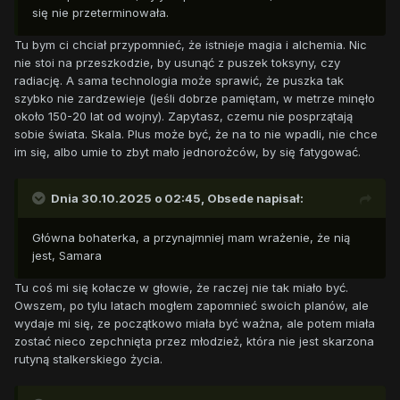
się nie przeterminowała.
Tu bym ci chciał przypomnieć, że istnieje magia i alchemia. Nic
nie stoi na przeszkodzie, by usunąć z puszek toksyny, czy
radiację. A sama technologia może sprawić, że puszka tak
szybko nie zardzewieje (jeśli dobrze pamiętam, w metrze minęło
około 150-20 lat od wojny). Zapytasz, czemu nie posprzątają
sobie świata. Skala. Plus może być, że na to nie wpadli, nie chce
im się, albo umie to zbyt mało jednorożców, by się fatygować.
Dnia 30.10.2025 o 02:45,
Obsede
napisał:
Główna bohaterka, a przynajmniej mam wrażenie, że nią
jest, Samara
Tu coś mi się kołacze w głowie, że raczej nie tak miało być.
Owszem, po tylu latach mogłem zapomnieć swoich planów, ale
wydaje mi się, ze początkowo miała być ważna, ale potem miała
zostać nieco zepchnięta przez młodzież, która nie jest skarzona
rutyną stalkerskiego życia.