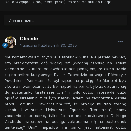
Na to wygląda. Choć mam gdzieś jeszcze notatki do niego
7 years later...
Obsede
Napisano
Październik 30, 2025
Nie komentowałem zbyt wielu fanfików Suna. Nie jestem pewien,
czy przeczytałem coś więcej niż „Wredną szóstkę na Dzikim
Zachodzie”, z której po dwóch latach pamiętam, że akcja działa
się na anthro kucykowym Dzikim Zachodzie po wojnie Północy z
Południem. Pamiętam, że był napad na pociąg, że Mane 6 były
złe, ale niekoniecznie, że był napad na bank, było zakradanie się
do posterunku tamtejszej „Unii” i było dużo, naprawdę dużo
opisów strzelanin z dużym nastawieniem na techniczne detale
broni i amunicji. Stwierdziłem też, że brakuje mi tutaj trochę
klimatu. I w sumie „Uniwersum Equestria: Transmisja”, mamy
zasadniczo to samo, tylko że nie ma kucykowego Dzikiego
Zachodu, napadów na pociąg, zakradania się na posterunek
tamtejszej” Unii”, napadów na bank, jest natomiast dużo,