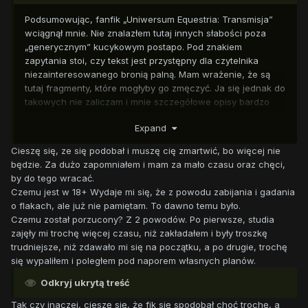
Podsumowując, fanfik „Uniwersum Equestria: Transmisja”
wciągnął mnie. Nie znalazłem tutaj innych słabości poza
„generycznym” kucykowym postapo. Pod znakiem
zapytania stoi, czy tekst jest przystępny dla czytelnika
niezainteresowanego bronią palną. Mam wrażenie, że są
tutaj fragmenty, które mogłyby go zmęczyć. Ja się jednak do
takowych nie zaliczam i mnie szczegółowe opisy bardzo
przypadły do gustu. Z chęcią przeczytałbym kolejne
Expand
rozdziały, a już z pewnością bym chciał wiedzieć, czemu
fanfik został porzucony, podobnie jak to, co robi on w dziale
Cieszę się, ze się podobał i muszę cię zmartwić, bo więcej nie
18+? Poza wulgaryzmami, nie znalazłem tutaj nic
będzie. Za dużo zapomniałem i mam za mało czasu oraz chęci,
szczególnie przemawiającego za taką klasyfikacją.
by do tego wracać.
Czemu jest w 18+ Wydaje mi się, że z powodu zabijania i gadania
o flakach, ale już nie pamiętam. To dawno temu było.
Czemu został porzucony? Z 2 powodów. Po pierwsze, studia
zajęły mi trochę więcej czasu, niż zakładałem i były troszkę
trudniejsze, niż zdawało mi się na początku, a po drugie, trochę
się wypaliłem i poległem pod naporem własnych planów.
Odkryj ukrytą treść
Tak czy inaczej, cieszę się, że fik się spodobał choć trochę, a