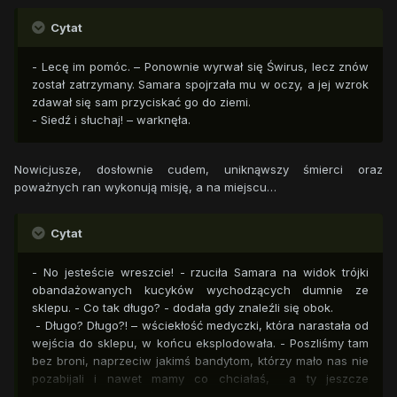
Cytat
- Lecę im pomóc. – Ponownie wyrwał się Świrus, lecz znów
został zatrzymany. Samara spojrzała mu w oczy, a jej wzrok
zdawał się sam przyciskać go do ziemi.
- Siedź i słuchaj! – warknęła.
Nowicjusze, dosłownie cudem, uniknąwszy śmierci oraz
poważnych ran wykonują misję, a na miejscu…
Cytat
- No jesteście wreszcie! - rzuciła Samara na widok trójki
obandażowanych kucyków wychodzących dumnie ze
sklepu. - Co tak długo? - dodała gdy znaleźli się obok.
- Długo? Długo?! – wściekłość medyczki, która narastała od
wejścia do sklepu, w końcu eksplodowała. - Poszliśmy tam
bez broni, naprzeciw jakimś bandytom, którzy mało nas nie
pozabijali i nawet mamy co chciałaś, a ty jeszcze
narzekasz!? – Wydarła się na nią spod maski. - Rozumiem,