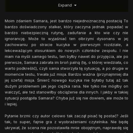
Expand
że to miał być jakiś chory test, ale posłanie nas tam bez
broni, było szczytem głupoty! Może i nie wiedziałaś o nich,
ale czemu nie pomogliście słysząc strzały? Stalkerzy, kurwa
Moim zdaniem Samara, jest bardzo niejednoznaczną postacią To
mać! – splunęła.
bardzo doświadczony stalker, który zaczyna jednak popadać w
- Rzeczywiście nie wiedziałam o bandytach - zgodziła się,
bardzo niebezpieczną rutynę, zadufanie a kto wie czy nie
puszczając ostatnie zdanie mimo uszu. - Ale daliście sobie
ignorancję. Może to wyjaśniać ten olbrzymi dysonans w jej
radę jak widzę i macie towar. To najważniejsze.
zachowaniu po stracie kucyka w pierwszym rozdziale, a
- Tylko to się dla ciebie liczy?! Towar?! jakieś tam granaty?!
lekceważącym stosunkiem do nowych członków zespołu. I nie
A my to co?! Pies?!
mam na myśli samego testu, ten byłby nawet do przyjęcia, ale po
- Chcesz wiedzieć czemu was tam zostawiłam? - Przeszła
pierwsze, Samara zabrała im broń palną (tę, o której wiedziała, co
do kontrofensywy. - Musicie się nauczyć, że nie zawsze
warto podkreślić), czyli sama stworzyła tę sytuację, a po drugie w
można liczyć na ratunek, więc lepiej na niego nie liczyć.
momencie testu, trwała już misja. Bardzo ważna (przynajmniej dla
Nigdy. To jedna z tych niezbędnych lekcji, a wy jak widzę -
jej szefa) misja. Śmierć nowego kucyka nie byłaby tutaj aż tak
wbiła w nią wzrok - zaliczyliście prawie wszystkie za
dużym problemem jak jego ciężka rana. Nie tylko nie mógłby on
jednym zamachem. Brawo!
walczyć, ale też stanowiłby obciążenie dla innych. I jakby w takiej
- Ilu już zabiły te twoje głupie testy? Ilu?! Odpowiadaj! -
sytuacji postąpiła Samara? Chyba już się nie dowiem, ale może to
zażądała.
i lepiej.
Zapadła absolutna cisza, taka, że aż można było usłyszeć
cichutkie, ledwie słyszalne terkotanie niedokładnie
Pytanie brzmi: czy autor celowo tak zaczął pisać tę postać? Jeśli
wyregulowanego geigera. Klacze stały, mierząc się
tak, to super, fajnie gra z wyobrażeniami czytelnika. Nie będę
wzrokiem. Żadna nie miała zamiaru odpuścić. Prawdziwy
ukrywał, że scena nie pozostawiła mnie obojętnym, naprawdę się
pojedynek woli.