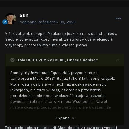
Sun
Napisano
Październik 30, 2025
A żeś zabytek odkopał. Pisałem to jeszcze na studiach, młody,
nieopierzony autor, który myślał, że stworzy coś wielkiego (i
przyznaję, przerosły mnie moje własne plany)
Dnia 30.10.2025 o 02:45,
Obsede
napisał:
Sam tytuł „Uniwersum Equestria”, przypomina mi
„Uniwersum Metro 2033” (to już tylko 8 lat!), serię książek,
które rozgrywały się w innych niż moskiewskie metro
lokacjach, nie tylko w Rosji, czy też na przestrzeni
poradzieckiej, ale nadal większość akcja większości
powieści miała miejsce w Europie Wschodniej. Nawet
miałem okazję przeczytać jedną z nich, ale uważam, że
wolę klimaty serii „S.T.A.L.K.E.R.: Cień Czernobyla”.
Expand
Tak, to się opiera na tej serii. Mam do niej z resztą sentyment i