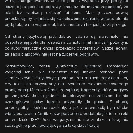
w nią zaangażowałem. Jeśli to jednak wypadek przy pracy, to
Pozostali zamarli w niepewności i zaskoczeniu. Jeszcze nie
jeszcze jest pole do poprawy, chociaż nie można zapominać, że
było żeby którykolwiek z nowicjuszy miał tyle tupetu i
tekst był napisany dziesięć lat temu. Mam jeszcze pewną
odwagi na coś takiego. W myślach starali się przewidzieć
przesłankę, by skłaniać się ku celowemu działaniu autora, ale nie
co Samara z nią zrobi. Nikt jednak nie był dostatecznie
będę tutaj o nie wspominał, bo komentarz i tak jest już zbyt długi.
blisko rozwiązania.
W końcu jednak Samara uniosła głowę i posłała jej spod
Od strony językowej jest dobrze, zdania są zrozumiałe, nie
maski ironiczny uśmiech. Wiedziała, że już wygrała tę bitwę,
pozostawiają pola dla rozważań co autor miał na myśli, poza tym,
teraz tylko nokaut medyczki na jej własnym polu.
co autor faktycznie chciał przekazać czytelnikowi. Sądzę jednak.
- Naprawdę chcesz wiedzieć? – Pytanie zawisło między nimi
że zapis dialogowy nie jest najzupełniej poprawny.
na kilka sekund niczym wyskakująca mina.
- Tak chce! – zażądała.
Podsumowując, fanfik „Uniwersum Equestria: Transmisja”
- A więc muszę cię rozczarować. Mój test, przez pięć lat,
wciągnął mnie. Nie znalazłem tutaj innych słabości poza
jeszcze nikogo nie zabił, ani trwale nie okaleczył. –
„generycznym” kucykowym postapo. Pod znakiem zapytania stoi,
powiedziała z pełnym spokojem. – Pozwolił za to odsiać
czy tekst jest przystępny dla czytelnika niezainteresowanego
tych, którzy nadadzą się do tej roboty od zwykłych pozerów
bronią palną. Mam wrażenie, że są tutaj fragmenty, które mogłyby
i cwaniaków. I uwierz mi, nie jest to moja perwersyjna
go zmęczyć. Ja się jednak do takowych nie zaliczam i mnie
przyjemność, tylko konieczność. Powierzchnia z nikim się
szczegółowe opisy bardzo przypadły do gustu. Z chęcią
nie cacka, więc i ja nie mam zamiaru.
przeczytałbym kolejne rozdziały, a już z pewnością bym chciał
wiedzieć, czemu fanfik został porzucony, podobnie jak to, co robi
on w dziale 18+? Poza wulgaryzmami, nie znalazłem tutaj nic
szczególnie przemawiającego za taką klasyfikacją.