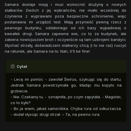
Samara dostaje misję i musi wzmocnić drużynę o nowych
stalkerów. Dwóch z jej wybrańców, nie miało wcześniej do
czynienia z wyprawami poza bezpieczne schronienie, więc
postanawia im urządzić test. Mają przynieść pewną rzecz z
pewnego budynku, oddalonego od ich bazy wypadowej o
kawałek drogi. Samara zapewne wie, co to za budynek, ale
zabiera nowicjuszom broń i oczywiście są tam uzbrojeni bandyci.
Słychać strzały, doświadczeni stalkerzy chcą (i to nie raz) ruszyć
na ratunek, ale Samara na to: Nah, it'll be fine!
Cytat
- Lecę im pomóc - zawołał Świrus, szykując się do startu.
Jednak Samara powstrzymała go, kładąc mu kopyto na
grzbiecie.
- Nie. Czekamy tu. - oznajmiła, po czym zapytała. - Magister,
co to było?
- Bo ja wiem, jakaś samoróbka. Chyba rura od odkurzacza.
- dodał słysząc drugi strzał. – Ta, na pewno rura.