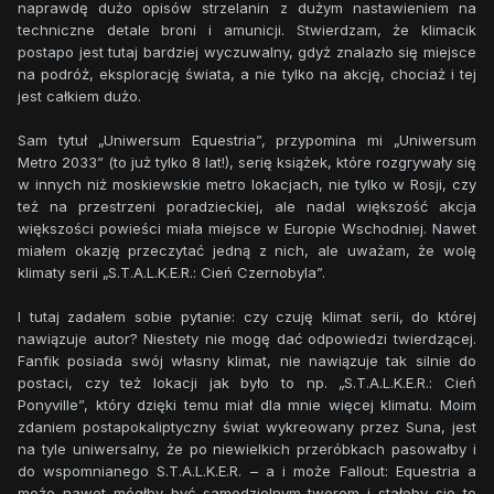
naprawdę dużo opisów strzelanin z dużym nastawieniem na
techniczne detale broni i amunicji. Stwierdzam, że klimacik
postapo jest tutaj bardziej wyczuwalny, gdyż znalazło się miejsce
na podróż, eksplorację świata, a nie tylko na akcję, chociaż i tej
jest całkiem dużo.
Sam tytuł „Uniwersum Equestria”, przypomina mi „Uniwersum
Metro 2033” (to już tylko 8 lat!), serię książek, które rozgrywały się
w innych niż moskiewskie metro lokacjach, nie tylko w Rosji, czy
też na przestrzeni poradzieckiej, ale nadal większość akcja
większości powieści miała miejsce w Europie Wschodniej. Nawet
miałem okazję przeczytać jedną z nich, ale uważam, że wolę
klimaty serii „S.T.A.L.K.E.R.: Cień Czernobyla”.
I tutaj zadałem sobie pytanie: czy czuję klimat serii, do której
nawiązuje autor? Niestety nie mogę dać odpowiedzi twierdzącej.
Fanfik posiada swój własny klimat, nie nawiązuje tak silnie do
postaci, czy też lokacji jak było to np. „S.T.A.L.K.E.R.: Cień
Ponyville”, który dzięki temu miał dla mnie więcej klimatu. Moim
zdaniem postapokaliptyczny świat wykreowany przez Suna, jest
na tyle uniwersalny, że po niewielkich przeróbkach pasowałby i
do wspomnianego S.T.A.L.K.E.R. – a i może Fallout: Equestria a
może nawet mógłby być samodzielnym tworem i stałoby się to