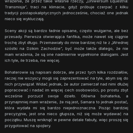
wrażenie, że przez takie właśnie rzeczy, „Uniwersum Equestria:
Transmisja”, traci na klimacie, gdyż próbuje czerpać z kilku
tradycji postapokaliptycznych jednocześnie, chociaż one jednak
nieco się wykluczają.
Sceny akcji są bardzo ładnie opisane, często wulgarne, ale bez
przesady. Pierwsza otwierająca fanfika, może nawet się ciągnie
trochę zbyt długo. Przemawiały do mnie bardziej niż te z „Wrednej
szóstki na Dzikim Zachodzie”, być może także dlatego, że nie
mam wrażenia, że są one nadmiernie wypełnione dialogami. Jest
ich tyle, ile trzeba, nie więcej.
Bohaterowie są napisani dobrze, ale przez tych kilka rozdziałów,
raczej nie wszyscy mogli się zaprezentować na tyle, abym się do
nich przywiązał. Widać jednak, że autor zamierzał nad nimi dłużej
popracować i nadać im więcej cech osobowości, po prostu zbyt
wcześnie porzucił swoje dzieło. Główna bohaterka, a
przynajmniej mam wrażenie, że nią jest, Samara to jednak postać,
która wydała mi się bardzo niejednoznaczna. Pisząc bardziej
precyzyjnie, jest ona nieco głupsza, niż się może wydawać na
początku. Muszę wniknąć w pewne detale fabuły, więc proszę się
przygotować na spojlery.