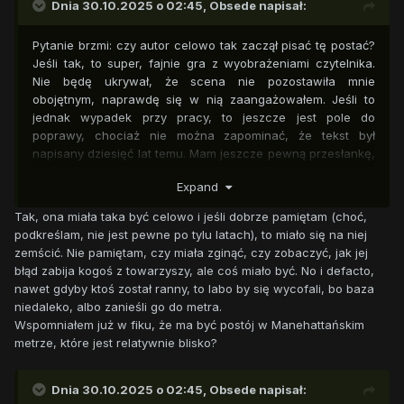
Dnia 30.10.2025 o 02:45,
Obsede
napisał:
Pytanie brzmi: czy autor celowo tak zaczął pisać tę postać?
Jeśli tak, to super, fajnie gra z wyobrażeniami czytelnika.
Nie będę ukrywał, że scena nie pozostawiła mnie
obojętnym, naprawdę się w nią zaangażowałem. Jeśli to
jednak wypadek przy pracy, to jeszcze jest pole do
poprawy, chociaż nie można zapominać, że tekst był
napisany dziesięć lat temu. Mam jeszcze pewną przesłankę,
by skłaniać się ku celowemu działaniu autora, ale nie będę
Expand
tutaj o nie wspominał, bo komentarz i tak jest już zbyt długi.
Tak, ona miała taka być celowo i jeśli dobrze pamiętam (choć,
podkreślam, nie jest pewne po tylu latach), to miało się na niej
zemścić. Nie pamiętam, czy miała zginąć, czy zobaczyć, jak jej
błąd zabija kogoś z towarzyszy, ale coś miało być. No i defacto,
nawet gdyby ktoś został ranny, to labo by się wycofali, bo baza
niedaleko, albo zanieśli go do metra.
Wspomniałem już w fiku, że ma być postój w Manehattańskim
metrze, które jest relatywnie blisko?
Dnia 30.10.2025 o 02:45,
Obsede
napisał: