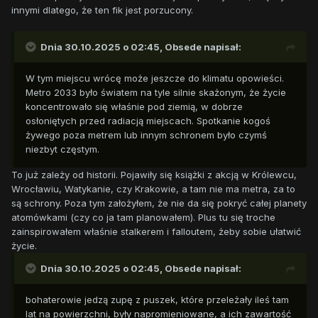
uzbrojenia pokazać warunki życia w zniszczonej wojną
innymi dlatego, że ten fik jest porzucony.
atomową Equestrii.
Dnia 30.10.2025 o 02:45,
Obsede
napisał:
W tym miejscu wrócę może jeszcze do klimatu opowieści.
Metro 2033 było światem na tyle silnie skażonym, że życie
koncentrowało się właśnie pod ziemią, w dobrze
osłoniętych przed radiacją miejscach. Spotkanie kogoś
żywego poza metrem lub innym schronem było czymś
niezbyt częstym.
To już zależy od historii. Pojawiły się książki z akcją w Królewcu,
Wrocławiu, Watykanie, czy Krakowie, a tam nie ma metra, za to
są schrony. Poza tym założyłem, że nie da się pokryć całej planety
atomówkami (czy co ja tam planowałem). Plus tu się troche
zainspirowałem właśnie stalkerem i falloutem, żeby sobie ułatwić
życie.
Dnia 30.10.2025 o 02:45,
Obsede
napisał:
bohaterowie jedzą zupę z puszek, które przeleżały ileś tam
lat na powierzchni, były napromieniowane, a ich zawartość