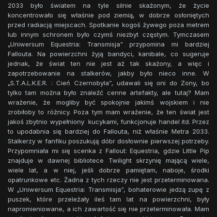
2033 było światem na tyle silnie skażonym, że życie
koncentrowało się właśnie pod ziemią, w dobrze osłoniętych
przed radiacją miejscach. Spotkanie kogoś żywego poza metrem
lub innym schronem było czymś niezbyt częstym. Tymczasem
„Uniwersum Equestria: Transmisja” przypomina mi bardziej
Fallouta. Na powierzchni żyją bandyci, kanibale, co sugeruje
jednak, że świat ten nie jest aż tak skażony, a więc i
zapotrzebowanie na stalkerów, jakby było nieco inne. W
„S.T.A.L.K.E.R. : Cień Czernobyla”, udawali się oni do Zony, bo
tylko tam można było znaleźć cenne artefakty, ale tutaj? Mam
wrażenie, że mogliby być spokojnie jakimś wojskiem i nie
zrobiłoby to różnicy. Poza tym mam wrażenie, że ten świat jest
jakoś zbytnio wypełniony kucykami, funkcjonuje handel itd. Przez
to upodabnia się bardziej do Fallouta, niż właśnie Metra 2033.
Stalkerzy w fanfiku poszukują dóbr dosłownie pierwszej potrzeby.
Przypomniała mi się scenka z Fallout: Equestria, gdzie Little Pip
znajduje w dawnej bibliotece Twilight skrzynię mającą wiele,
wiele lat, a w niej, jeśli dobrze pamiętam, naboje, środki
opatrunkowe etc. Żadna z tych rzeczy nie jest przeterminowana.
W „Uniwersum Equestria: Transmisja”, bohaterowie jedzą zupę z
puszek, które przeleżały ileś tam lat na powierzchni, były
napromieniowane, a ich zawartość się nie przeterminowała. Mam