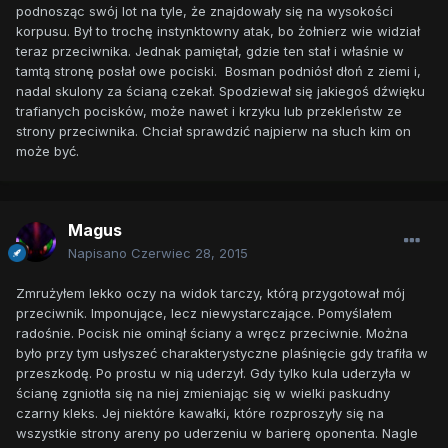
podnosząc swój lot na tyle, że znajdowały się na wysokości
korpusu. Był to trochę instynktowny atak, bo żołnierz wie widział
teraz przeciwnika. Jednak pamiętał, gdzie ten stał i właśnie w
tamtą stronę posłał owe pociski. Bosman podniósł dłoń z ziemi i,
nadal skulony za ścianą czekał. Spodziewał się jakiegoś dźwięku
trafianych pocisków, może nawet i krzyku lub przekleństw ze
strony przeciwnika. Chciał sprawdzić najpierw na słuch kim on
może być.
Magus
Napisano
Czerwiec 28, 2015
Zmrużyłem lekko oczy na widok tarczy, którą przygotował mój
przeciwnik. Imponujące, lecz niewystarczające. Pomyślałem
radośnie. Pocisk nie ominął ściany a wręcz przeciwnie. Można
było przy tym usłyszeć charakterystyczne plaśnięcie gdy trafiła w
przeszkodę. Po prostu w nią uderzył. Gdy tylko kula uderzyła w
ścianę zgniotła się na niej zmieniając się w wielki paskudny
czarny kleks. Jej niektóre kawałki, które rozproszyły się na
wszystkie strony areny po uderzeniu w barierę oponenta. Nagle