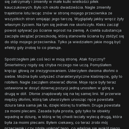
się zatrzymały i zmieniły w małe kulki wielkości piłek
kauczukowych. Było ich około dwadzieścia. Nagle zmieniły
trajektorie lotu lecąc znów w stronę mojego przeciwnika ze
wszystkich stron omijając jego tarczę. Wyglądały jakby wręcz żyły
własnym życiem. Na tym się jednak nie skończyło. Kleks zaczął
powoli spływać po ścianie wprost na ziemię. A ciekła substancja
zaczęła okrążać przeszkodę, którą stanowiła ściana by zbliżyć się
do stóp mojego przeciwnika. Tylko ja wiedziałem jakie mogą być
efekty gdy zrobię to co planuje.
Spostrzegłem jak coś leci w moją stronę. Atak fizyczny?
Śmiertelnicy nigdy się chyba niczego nie uczą. Pomyślałem
kręcąc głową ze zrezygnowaniem. Uderzyłem dwoma dłońmi o
siebie. Można było usłyszeć charakterystyczne klaśnięcie, gdy to
robiłem. Nagle zacząłem otwierać dłonie. Moje ręce były teraz
ustawione w dosyć dziwnej pozycji jedną unosiłem w górę a
drugą w dół. Dłonie znajdowały się na tej samej linii. W przerwie
między dłońmi, którą tak utworzyłem unosząc ręce powstała
dziura taka sama jak ta, dzięki której tu trafiłem. Druga powstała
za moimi plecami. Zasada była prosta, gdy tylko te obiekty
wpadną w dziurę, w którą w tej chwili leciały wylecą drugą, która
była za moimi plecami. Byłem ciekawy, co teraz zrobi mój
przeciwnik i czy zdoła uniknąć tego, co właśnie się wokół niego