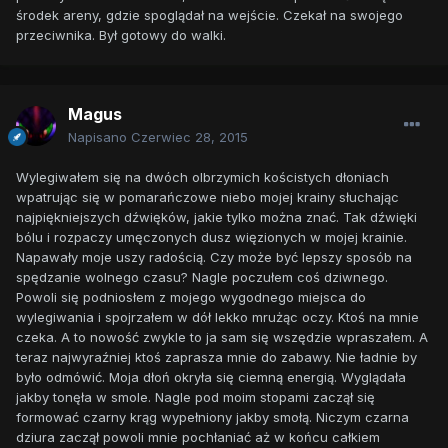
środek areny, gdzie spoglądał na wejście. Czekał na swojego
przeciwnika. Był gotowy do walki.
Magus
Napisano
Czerwiec 28, 2015
Wylegiwałem się na dwóch olbrzymich kościstych dłoniach
wpatrując się w pomarańczowe niebo mojej krainy słuchając
najpiękniejszych dźwięków, jakie tylko można znać. Tak dźwięki
bólu i rozpaczy umęczonych dusz więzionych w mojej krainie.
Napawały moje uszy radością. Czy może być lepszy sposób na
spędzanie wolnego czasu? Nagle poczułem coś dziwnego.
Powoli się podniosłem z mojego wygodnego miejsca do
wylegiwania i spojrzałem w dół lekko mrużąc oczy. Ktoś na mnie
czeka. A to nowość zwykle to ja sam się wszędzie wpraszałem. A
teraz najwyraźniej ktoś zaprasza mnie do zabawy. Nie ładnie by
było odmówić. Moja dłoń okryła się ciemną energią. Wyglądała
jakby tonęła w smole. Nagle pod moim stopami zaczął się
formować czarny krąg wypełniony jakby smołą. Niczym czarna
dziura zaczął powoli mnie pochłaniać aż w końcu całkiem