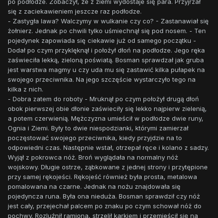
po podłodze. Zobaczył, że z ziemi wydostaje się para. Przyjrzał
się z zaciekawieniem jeszcze raz podłodze.
- Zastygła lawa? Walczymy w wulkanie czy co? - Zastanawiał się
żołnierz. Jednak po chwili tylko uśmiechnął się pod nosem. - Ten
pojedynek zapowiada się ciekawie już od samego początku -
Dodał po czym przyklęknął i położył dłoń na podłodze. Jego ręka
zaświeciła lekką, zieloną poświatą. Bosman sprawdzał jak gruba
jest warstwa magmy u czy uda mu się zastawić kilka pułapek na
swojego przeciwnika. Na jego szczęście wystarczyło tego na
kilka z nich.
- Dobra zatem do roboty - Mruknął po czym położył drugą dłoń
obok pierwszej obie dłonie zaświeciły się lekko najpierw zielenią,
a potem czerwienią. Mężczyzna umieścił w podłodze dwie runy,
Ognia i Ziemi. Były to dwie niespodzianki, którymi zamierzał
poczęstować swojego przeciwnika, kiedy przyjdzie na to
odpowiedni czas. Następnie wstał, otrzepał ręce i kolano z sadzy.
Wyjął z pokrowca nóż. Broń wyglądała na normalny nóż
wojskowy. Długie ostrze, ząbkowane z jednej strony i przytępione
przy samej rękojeści. Rękojeść również była prosta, metalowa
pomalowana na czarne. Jednak na nożu znajdowała się
pojedyncza runa. Była ona nieduża. Bosman sprawdził czy nóż
jest cały, przejechał palcem po znaku po czym schował nóż do
pochwy. Rozluźnił ramiona, strzelił karkiem i przemieścił się na