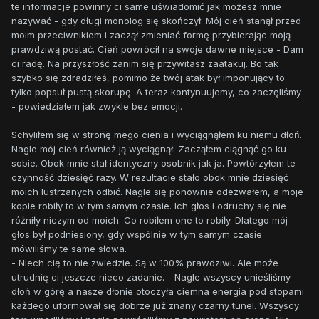
te informacje powinny ci same uświadomić jak możesz mnie
nazywać - gdy długi monolog się skończył. Mój cień stanął przed
moim przeciwnikiem i zaczął zmieniać formę przybierając moją
prawdziwą postać. Cień powrócił na swoje dawne miejsce - Dam
ci radę. Na przyszłość zanim się przywitasz zaatakuj. Bo tak
szybko się zdradziłeś, pomimo że twój atak był imponujący to
tylko popsuł pustą skorupę. A teraz kontynuujemy, co zaczęliśmy
- powiedziałem jak zwykle bez emocji.
Schyliłem się w stronę mego cienia i wyciągnąłem ku niemu dłoń.
Nagle mój cień również ją wyciągnął. Zacząłem ciągnąć go ku
sobie. Obok mnie stał identyczny osobnik jak ja. Powtórzyłem te
czynność dziesięć razy. W rezultacie stało obok mnie dziesięć
moich lustrzanych odbić. Nagle się ponownie odezwałem, a moje
kopie robiły to w tym samym czasie. Ich głos i odruchy się nie
różniły niczym od moich. Co robiłem one to robiły. Dlatego mój
głos był podniesiony, gdy wspólnie w tym samym czasie
mówiliśmy te same słowa.
- Niech cię to nie zwiedzie. Są w 100% prawdziwi. Ale może
utrudnię ci jeszcze nieco zadanie. - Nagle wszyscy unieśliśmy
dłoń w górę a nasze dłonie otoczyła ciemna energia pod stopami
każdego uformował się dobrze już znany czarny tunel. Wszyscy