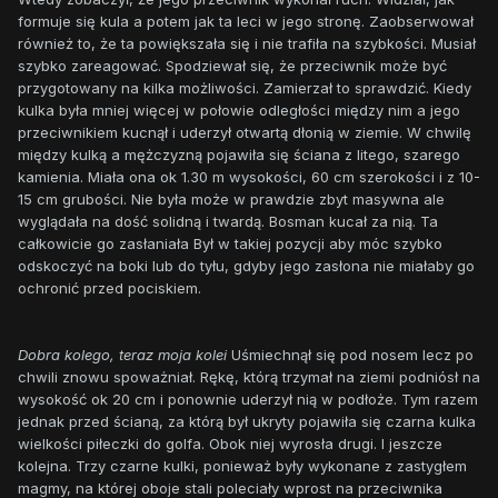
formuje się kula a potem jak ta leci w jego stronę. Zaobserwował
również to, że ta powiększała się i nie trafiła na szybkości. Musiał
szybko zareagować. Spodziewał się, że przeciwnik może być
przygotowany na kilka możliwości. Zamierzał to sprawdzić. Kiedy
kulka była mniej więcej w połowie odległości między nim a jego
przeciwnikiem kucnął i uderzył otwartą dłonią w ziemie. W chwilę
między kulką a mężczyzną pojawiła się ściana z litego, szarego
kamienia. Miała ona ok 1.30 m wysokości, 60 cm szerokości i z 10-
15 cm grubości. Nie była może w prawdzie zbyt masywna ale
wyglądała na dość solidną i twardą. Bosman kucał za nią. Ta
całkowicie go zasłaniała Był w takiej pozycji aby móc szybko
odskoczyć na boki lub do tyłu, gdyby jego zasłona nie miałaby go
ochronić przed pociskiem.
Dobra kolego, teraz moja kolei
Uśmiechnął się pod nosem lecz po
chwili znowu spoważniał. Rękę, którą trzymał na ziemi podniósł na
wysokość ok 20 cm i ponownie uderzył nią w podłoże. Tym razem
jednak przed ścianą, za którą był ukryty pojawiła się czarna kulka
wielkości piłeczki do golfa. Obok niej wyrosła drugi. I jeszcze
kolejna. Trzy czarne kulki, ponieważ były wykonane z zastygłem
magmy, na której oboje stali poleciały wprost na przeciwnika