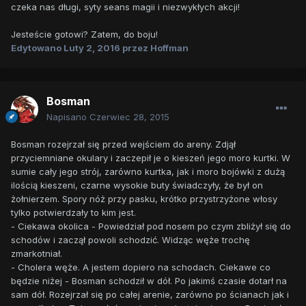
czeka nas długi, syty seans magii i niezwykłych akcji!
Jesteście gotowi? Zatem, do boju!
Edytowano
Luty 2, 2016
przez Hoffman
Bosman
Napisano
Czerwiec 28, 2015
Bosman rozejrzał się przed wejściem do areny. Zdjął
przyciemniane okulary i zaczepił je o kieszeń jego moro kurtki. W
sumie cały jego strój, zarówno kurtka, jak i moro bojówki z dużą
ilością kieszeni, czarne wysokie buty świadczyły, że był on
żołnierzem. Spory nóż przy pasku, krótko przystrzyżone włosy
tylko potwierdzały to kim jest.
- Ciekawa okolica - Powiedział pod nosem po czym zbliżył się do
schodów i zaczął powoli schodzić. Widząc węże trochę
zmarkotniał.
- Cholera węże. A jestem dopiero na schodach. Ciekawe co
będzie niżej - Bosman schodził w dół. Po jakimś czasie dotarł na
sam dół. Rozejrzał się po całej arenie, zarówno po ścianach jak i