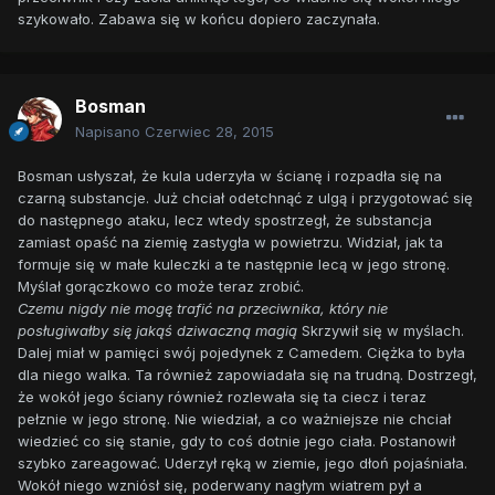
szykowało. Zabawa się w końcu dopiero zaczynała.
Bosman
Napisano
Czerwiec 28, 2015
Bosman usłyszał, że kula uderzyła w ścianę i rozpadła się na
czarną substancje. Już chciał odetchnąć z ulgą i przygotować się
do następnego ataku, lecz wtedy spostrzegł, że substancja
zamiast opaść na ziemię zastygła w powietrzu. Widział, jak ta
formuje się w małe kuleczki a te następnie lecą w jego stronę.
Myślał gorączkowo co może teraz zrobić.
Czemu nigdy nie mogę trafić na przeciwnika, który nie
posługiwałby się jakąś dziwaczną magią
Skrzywił się w myślach.
Dalej miał w pamięci swój pojedynek z Camedem. Ciężka to była
dla niego walka. Ta również zapowiadała się na trudną. Dostrzegł,
że wokół jego ściany również rozlewała się ta ciecz i teraz
pełznie w jego stronę. Nie wiedział, a co ważniejsze nie chciał
wiedzieć co się stanie, gdy to coś dotnie jego ciała. Postanowił
szybko zareagować. Uderzył ręką w ziemie, jego dłoń pojaśniała.
Wokół niego wzniósł się, poderwany nagłym wiatrem pył a