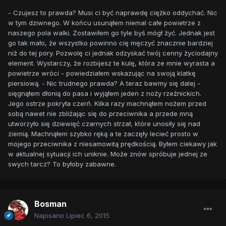
- Czujesz to prawda? Musi ci być naprawdę ciężko oddychać. Nic
w tym dziwnego. W końcu usunąłem niemal całe powietrze z
naszego pola walki. Zostawiłem go tyle byś mógł żyć. Jednak jest
go tak mało, że wszystko powinno cię męczyć znacznie bardziej
niż do tej pory. Pozwolę ci jednak odzyskać twój cenny życiodajny
element. Wystarczy, że rozbijesz te kulę, która ze mnie wyrasta a
powietrze wróci - powiedziałem wskazując na swoją klatkę
piersiową. - Nic trudnego prawda? A teraz bawmy się dalej -
sięgnąłem dłonią do pasa i wyjąłem jeden z noży rzeźnickich.
Jego ostrze pokryła czerń. Kilka razy machnąłem nożem przed
sobą nawet nie zbliżając się do przeciwnika a przede mną
utworzyło się dziewięć czarnych strzał, które unosiły się nad
ziemią. Machnąłem szybko ręką a te zaczęły lecieć prosto w
mojego przeciwnika z niesamowitą prędkością. Byłem ciekawy jak
w aktualnej sytuacji ich uniknie. Może znów spróbuje jednej ze
swych tarcz? To byłoby zabawne.
Bosman
Napisano
Lipiec 6, 2015