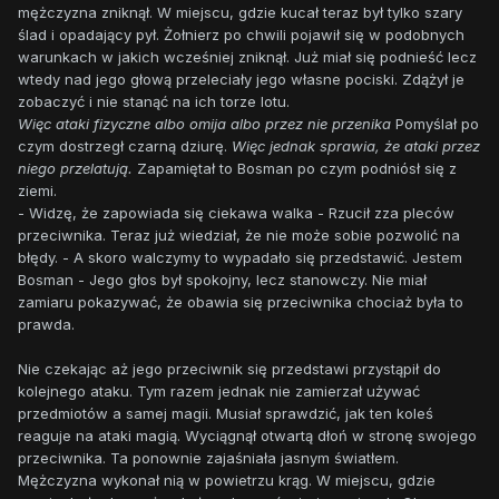
mężczyzna zniknął. W miejscu, gdzie kucał teraz był tylko szary
ślad i opadający pył. Żołnierz po chwili pojawił się w podobnych
warunkach w jakich wcześniej zniknął. Już miał się podnieść lecz
wtedy nad jego głową przeleciały jego własne pociski. Zdążył je
zobaczyć i nie stanąć na ich torze lotu.
Więc ataki fizyczne albo omija albo przez nie przenika
Pomyślał po
czym dostrzegł czarną dziurę.
Więc jednak sprawia, że ataki przez
niego przelatują.
Zapamiętał to Bosman po czym podniósł się z
ziemi.
- Widzę, że zapowiada się ciekawa walka - Rzucił zza pleców
przeciwnika. Teraz już wiedział, że nie może sobie pozwolić na
błędy. - A skoro walczymy to wypadało się przedstawić. Jestem
Bosman - Jego głos był spokojny, lecz stanowczy. Nie miał
zamiaru pokazywać, że obawia się przeciwnika chociaż była to
prawda.
Nie czekając aż jego przeciwnik się przedstawi przystąpił do
kolejnego ataku. Tym razem jednak nie zamierzał używać
przedmiotów a samej magii. Musiał sprawdzić, jak ten koleś
reaguje na ataki magią. Wyciągnął otwartą dłoń w stronę swojego
przeciwnika. Ta ponownie zajaśniała jasnym światłem.
Mężczyzna wykonał nią w powietrzu krąg. W miejscu, gdzie