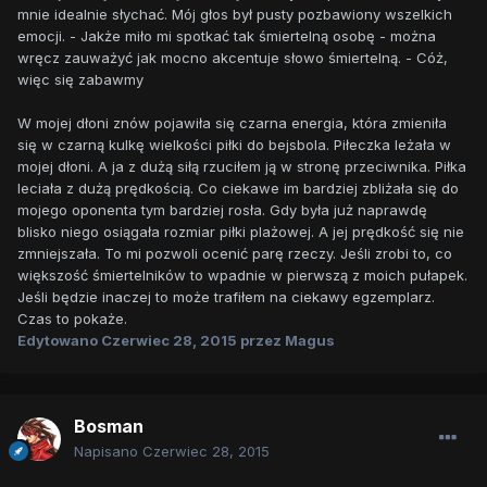
mnie idealnie słychać. Mój głos był pusty pozbawiony wszelkich
emocji. - Jakże miło mi spotkać tak śmiertelną osobę - można
wręcz zauważyć jak mocno akcentuje słowo śmiertelną. - Cóż,
więc się zabawmy
W mojej dłoni znów pojawiła się czarna energia, która zmieniła
się w czarną kulkę wielkości piłki do bejsbola. Piłeczka leżała w
mojej dłoni. A ja z dużą siłą rzuciłem ją w stronę przeciwnika. Piłka
leciała z dużą prędkością. Co ciekawe im bardziej zbliżała się do
mojego oponenta tym bardziej rosła. Gdy była już naprawdę
blisko niego osiągała rozmiar piłki plażowej. A jej prędkość się nie
zmniejszała. To mi pozwoli ocenić parę rzeczy. Jeśli zrobi to, co
większość śmiertelników to wpadnie w pierwszą z moich pułapek.
Jeśli będzie inaczej to może trafiłem na ciekawy egzemplarz.
Czas to pokaże.
Edytowano
Czerwiec 28, 2015
przez Magus
Bosman
Napisano
Czerwiec 28, 2015