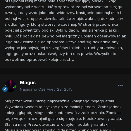
przejechał ręką można było zobaczyć wirujący piasek. Okrąg
wykonany był z wiatru, który sprawiał, że pył wirował po okręgu
czyniąc cały wzór jako tako widoczny. Następnie odsunął dłoń i
pchnął w stronę przeciwnika tak, że znajdowała się dokładnie w
środku figury, którą stworzył wcześniej. W stronę przeciwnika
poleciał powietrzny pocisk. Było widać w nim ziarenka piasku i
pyłu. Cóż pocisk na pewno był magiczny. Bosman obserwował jak
jego atak zbliża się do oponenta. Przyglądał się dokładnie aby
wyłapać jak najwięcej szczegółów takich jak ruchy przeciwnika,
jego gesty oraz nasłuchiwał, czy ten coś powie. Wszystko to
pozwoli mu opracować kolejne ruchy.
Magus
Napisano
Czerwiec 28, 2015
Mój przeciwnik uniknął najwyraźniej kolejnego mojego ataku.
Wywnioskowałem to słysząc go za moimi plecami. Zrobił jednak
kolejną głupotę. Mógł mnie zaatakować z zaskoczenia. Zamiast
tego wręcz mi oznajmił gdzie się znajduje. Nieciekawa sytuacja.
Stał za mną. Przez otwarcie wrót byłem podatny na ataki.
Musiałem reagować szybko. Gdy przeciwnik do mnie mówił