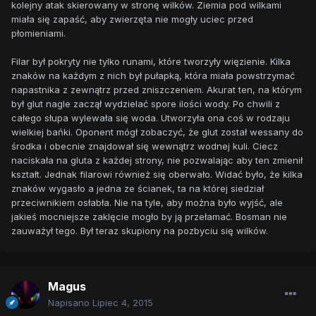
kolejny atak skierowany w stronę wilków. Ziemia pod wilkami
miała się zapaść, aby zwierzęta nie mogły uciec przed
płomieniami.
Filar był pokryty nie tylko runami, które tworzyły więzienie. Kilka
znaków na każdym z nich był pułapką, która miała powstrzymać
napastnika z zewnątrz przed zniszczeniem. Akurat ten, na którym
był glut nagle zaczął wydzielać spore ilości wody. Po chwili z
całego słupa wylewała się woda. Utworzyła ona coś w rodzaju
wielkiej bańki. Oponent mógł zobaczyć, że glut został wessany do
środka i obecnie znajdował się wewnątrz wodnej kuli. Ciecz
naciskała na gluta z każdej strony, nie pozwalając aby ten zmienił
kształt. Jednak filarowi również się oberwało. Widać było, że kilka
znaków wygasło a jedna ze ścianek, ta na której siedział
przeciwnikiem osłabła. Nie na tyle, aby można było wyjść, ale
jakieś mocniejsze zaklęcie mogło by ją przełamać. Bosman nie
zauważył tego. Był teraz skupiony na pozbyciu się wilków.
Magus
Napisano
Lipiec 4, 2015