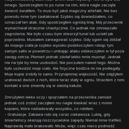
innego. Spostrzegłem to po runie na nim, która nagle zaczęła
świecić światłem. To musi być jakiś magiczny artefakt. Nie bez
powodu mnie tym zaatakował. Szybko się dowiedziałem, co
oznaczał ten atak. Gdy spostrzegłem ognistą linię. Mój przeciwnik
wymachiwał strasznie chaotycznie. Co jednak nie zmniejszało
zagrożenia. Nie było czasu bym otworzył tunel lub uciekł jak
poprzednio. Musiałem zareagować szybko. Gdy ogień się zbliżał
do mojego ciała ja szybko wysoko podskoczyłem robiąc tym
samym salto w powietrzu i unikając ataku odskoczyłem w tył poza
zasięg ostrza. Płomień jednak zdołał lekko mnie musnąć. Jednak
nie na tyle by mnie uszkodzić. Nie poczułem nawet tego. Można
było uszkodzić moje ciało. Ale fizyczne bodźce mi nie podlegały.
Moje kopie zrobiły to samo. Przynajmniej większość. Nie zdążyłem
uratować dwóch z nich, które teraz stały w ogniu. Straciłem z nimi
kontakt a one zmieniły się w oleistą kałuże.
Zmrużyłem lekko oczy i spojrzałem na przeciwnika zamiast
jednak coś zrobić zacząłem mu nagle klaskać wraz z moimi
kopiami, które naśladowały wszystko, co robiłem.
- Gratulacje. Zabawa robi się coraz ciekawsza. Lubię, gdy
śmiertelnicy okazują niszczycielskie zapędy. Niemal mnie trafiłeś.
Naprawdę mało brakowało. Może, więc czas nieco podnieść