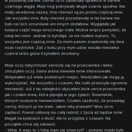
w podobnej barwie. Dłonie za to zasłaniały rękawice w barwie
czarnego węgla. Moje nogi pokrywały długie czarne spodnie. Nie
miały określonej nazwy. One również są po prostu częścią mnie.
Jak wszystko inne. Buty również pozostawały w tej barwie nie
było na nich sznurówek ani innych dodatków. Wyglądały jak
kolejna część mego mrocznego ciała. Można wręcz pomyśleć, że
lubię ten kolor. Jednak to był błąd. Ja nie miałem wyboru. To
wszystko jest częścią mnie. Za moim pasem znajdowały się dwa
noże rzeźnickie. Zaś z boku przy mym udzie wisiała niewielka
czarna torba gdzie trzymałem shurikeny.
Moje oczy natychmiast zwróciły się na przeciwnika i lekko
zmrużyłem oczy. Sama arena niewiele mnie interesowała.
Widywałem już wiele podobnych miejsc. Wiedziałem jak mogę ją
wykorzystać. Ale wszystko z czasem. Me ciało przeszyła ogromna
nienawiść. Już z tej odległości słyszałem bicie serca przeciwnika
jak i czułem krew, która płynęła w jego żyłach. Śmiertelnik,
których osobiście nienawidziłem. Czułem zazdrość, że posiadają
cechy, których ja nie mam. Jakim niby prawem? Musi za to
zapłacić. Powoli odbiorę mu całą radość z życia aż będzie mnie
błagał na kolanach o litość. Ale to przyjdzie z czasem. Na
początek chce się zabawić.
- Witaj. A więc to z tobą mam się zmierzyć? - pomimo maski było