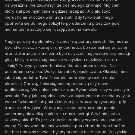
najwyraźniej nie zauważył, że coś mojego zniknęło. Mój cień,
który stał pod mym ciałem gdzieś przepadł. A ciało stało
nieruchome w oczekiwaniu na atak. Gdy tylko atak mego
oponenta się do niego zbliżył te po uderzeniu przez zaklęcie
momentalnie zaczęło się rozsypywać na kawałki.
Nagle po całym polu bitwy rozniósł się ponury śmiech. Nie można
było stwierdzić, z której strony dochodzi, bo roznosił się po całej
arenie. Zaraz po nim można było usłyszeć mój pozbawiony emocji
głos, który również się niósł ze wszystkich możliwych stron.
- Imię? To wymysł śmiertelników. Nie posiadam imienia. Nie
posiadam nazwiska. Wszystko zatarły piaski czasu. Określaj mnie
jak ci się podoba. Twoi śmiertelni pobratymcy różnie mnie
określają. Zarazą, śmiercią, bólem, rozpaczą czy nawet
padlinożercą. Widziałem wielu z was. Byłem wiele razy w waszym
świecie. Tacy jak ja spełniają wasze najskrytsze marzenia by tylko
wam uświadomić jak pusta i marna jest wasza egzystencja, gdy
tracicie cel w życiu. Wtedy my skracamy wasze cierpienie i
zabieramy niewielką zapłatę za nasze usługi. Czyż nie jest to
uczciwy układ? To przez nas śmiertelnicy wypowiadają sobie
wojny. To my wam dajemy wszystkie potrzebne do tego bodźce.
Ale bez nas wasze życie byłoby przecież takie nudne. Wszystkie