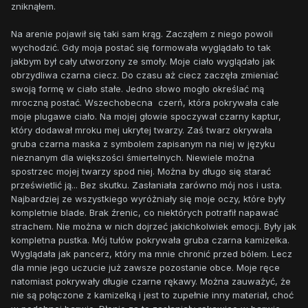
zniknąłem.
Na arenie pojawił się taki sam krąg. Zacząłem z niego powoli
wychodzić. Gdy moja postać się formowała wyglądało to tak
jakbym był cały utworzony ze smoły. Moje ciało wyglądało jak
obrzydliwa czarna ciecz. Do czasu aż ciecz zaczęła zmieniać
swoją formę w ciało stałe. Jedno słowo mogło określać mą
mroczną postać. Wszechobecna czerń, która pokrywała całe
moje plugawe ciało. Na mojej głowie spoczywał czarny kaptur,
który dodawał mroku mej ukrytej twarzy. Zaś twarz okrywała
gruba czarna maska z symbolem zapisanym na niej w języku
nieznanym dla większości śmiertelnych. Niewiele można
spostrzec mojej twarzy spod niej. Można by długo się starać
prześwietlić ją... Bez skutku. Zasłaniała zarówno mój nos i usta.
Najbardziej ze wszystkiego wyróżniały się moje oczy, które były
kompletnie blade. Brak źrenic, co niektórych potrafił napawać
strachem. Nie można w nich dojrzeć jakichkolwiek emocji. Były jak
kompletna pustka. Mój tułów pokrywała gruba czarna kamizelka.
Wyglądała jak pancerz, który ma mnie chronić przed bólem. Lecz
dla mnie jego uczucie już zawsze pozostanie obce. Moje ręce
natomiast pokrywały długie czarne rękawy. Można zauważyć, że
nie są połączone z kamizelką i jest to zupełnie inny materiał, choć