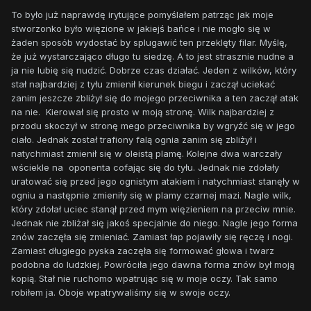
To było już naprawdę irytujące pomyślałem patrząc jak moje
stworzonko było więzione w jakiejś bańce i nie mogło się w
żaden sposób wydostać by splugawić ten przeklęty filar. Myślę,
że już wystarczająco długo tu siedzę. A to jest strasznie nudne a
ja nie lubię się nudzić. Dobrze czas działać. Jeden z wilków, który
stał najbardziej z tyłu zmienił kierunek biegu i zaczął uciekać
zanim jeszcze zbliżył się do mojego przeciwnika a ten zaczął atak
na nie. Kierował się prosto w moją stronę. Wilk najbardziej z
przodu skoczył w stronę mego przeciwnika by wgryźć się w jego
ciało. Jednak został trafiony falą ognia zanim się zbliżył i
natychmiast zmienił się w oleistą plamę. Kolejne dwa warczały
wściekle na oponenta cofając się do tyłu. Jednak nie zdołały
uratować się przed jego ognistym atakiem i natychmiast stanęły w
ogniu a następnie zmieniły się w plamy czarnej mazi. Nagle wilk,
który zdołał uciec stanął przed mym więzieniem na przeciw mnie.
Jednak nie zbliżał się jakoś specjalnie do niego. Nagle jego forma
znów zaczęła się zmieniać. Zamiast łap pojawiły się ręczę i nogi.
Zamiast długiego pyska zaczęła się formować głowa i twarz
podobna do ludzkiej. Powróciła jego dawna forma znów był moją
kopią. Stał nie ruchomo wpatrując się w moje oczy. Tak samo
robiłem ja. Oboje wpatrywaliśmy się w swoje oczy.