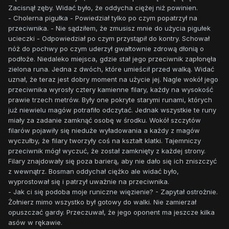
Zacisnął zęby. Widać było, że oddycha ciężej niż powinien.
- Cholerna pigułka - Powiedział tylko po czym popatrzył na
przeciwnika. - Nie sądziłem, że zmusisz mnie do użycia pigułek
ucieczki - Odpowiedział po czym przystąpił do kontry. Schował
nóż do pochwy po czym uderzył gwałtownie zdrową dłonią o
podłoże. Niedaleko miejsca, gdzie stał jego przeciwnik zapłonęła
zielona runa. Jedna z dwóch, które umieścił przed walką. Widać
uznał, że teraz jest dobry moment na użycie jej. Nagle wokół jego
przeciwnika wyrosły cztery kamienne filary, każdy na wysokość
prawie trzech metrów. Były one pokryte starymi runami, których
już niewielu magów potrafiło odczytać. Jednak wszystkie te runy
miały za zadanie zamknąć osobę w środku. Wokół szczytów
filarów pojawiły się nieduże wyładowania a każdy z magów
wyczułby, że filary tworzyły coś na kształt klatki. Tajemniczy
przeciwnik mógł wyczuć, że został zamknięty z każdej strony.
Filary znajdowały się poza barierą, aby nie dało się ich zniszczyć
z wewnątrz. Bosman oddychał ciężko ale widać było,
wyprostował się i patrzył uważnie na przeciwnika.
- Jak ci się podoba moje runiczne więzienie? - Zapytał ostrożnie.
Żołnierz mimo wszystko był gotowy do walki. Nie zamierzał
opuszczać gardy. Przeczuwał, że jego oponent ma jeszcze kilka
asów w rękawie.