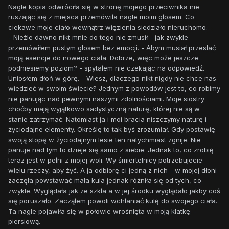
Nagle kopia odwróciła się w stronę mojego przeciwnika nie
ruszając się z miejsca przemówiła nagle moim głosem. Co
ciekawe moje ciało wewnątrz więzienia siedziało nieruchomo.
- Nieźle dawno nikt mnie do tego nie zmusił - jak zwykle
przemówiłem pustym głosem bez emocji. - Abym musiał przesłać
moją esencje do nowego ciała. Dobrze, więc może jeszcze
podniesiemy poziom? - spytałem nie czekając na odpowiedź.
Uniosłem dłoń w górę. - Wiesz, dlaczego nikt nigdy nie chce nas
wiedzieć w swoim świecie? Jednym z powodów jest to, co robimy
nie panując nad pewnymi naszymi zdolnościami. Moje siostry
choćby mają wyjątkowo sadystyczną naturę, której nie są w
stanie zatrzymać. Natomiast ja i moi bracia niszczymy naturę i
życiodajne elementy. Określę to tak byś zrozumiał. Gdy postawię
swoją stopę w życiodajnym lesie ten natychmiast zgnije. Nie
panuje nad tym to dzieje się samo z siebie. Jednak to, co zrobię
teraz jest w pełni z mojej woli. Wy śmiertelnicy potrzebujecie
wielu rzeczy, aby żyć. A ja odbiorę ci jedną z nich - w mojej dłoni
zaczęła powstawać mała kula jednak różniła się od tych, co
zwykle. Wyglądała jak ze szkła a w jej środku wyglądało jakby coś
się poruszało. Zacząłem powoli wchłaniać kulę do swojego ciała.
Ta nagle pojawiła się w połowie wrośnięta w moją klatkę
piersiową.