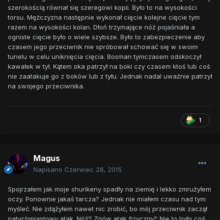
szerokością równał się szeregowi kopii. Było to na wysokości
torsu. Mężczyzna następnie wykonał cięcie kolejne cięcie tym
razem na wysokości kolan. Dłoń trzymające nóż pojaśniała a
ogniste cięcie było o wiele szybsze. Było to zabezpieczenie aby
czasem jego przeciwnik nie spróbował schować się w swoim
tunelu w celu uniknięcia cięcia. Bosman tymczasem odskoczył
kawałek w tył. Kątem oka patrzył na boki czy czasem ktoś lub coś
nie zaatakuje go z boków lub z tyłu. Jednak nadal uważnie patrzył
na swojego przeciwnika.
1
Magus
Napisano
Czerwiec 28, 2015
Spojrzałem jak moje shurikeny spadły na ziemię i lekko zmrużyłem
oczy. Ponownie jakaś tarcza? Jednak nie miałem czasu nad tym
myśleć. Nie zdążyłem nawet nic zrobić, bo mój przeciwnik zaczął
natychmiastowy atak. Nóż? Znów atak fizyczny? Nie to było coś