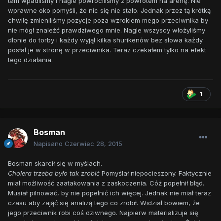
tam wpadliśmy i nagle powróciliśmy z powrotem na arenę. Nie
wprawne oko pomyśli, że nic się nie stało. Jednak przez tą krótką
chwilę zmieniliśmy pozycje poza wzrokiem mego przeciwnika by
nie mógł znaleźć prawdziwego mnie. Nagle wszyscy włożyliśmy
dłonie do torby i każdy wyjął kilka shurikenów bez słowa każdy
posłał je w stronę w przeciwnika. Teraz czekałem tylko na efekt
tego działania.
1
Bosman
Napisano
Czerwiec 28, 2015
Bosman skarcił się w myślach.
Cholera trzeba było tak zrobić
Pomyślał niepocieszony. Faktycznie
miał możliwość zaatakowania z zaskoczenia. Cóż popełnił błąd.
Musiał pilnować, by nie popełnić ich więcej. Jednak nie miał teraz
czasu aby zająć się analizą tego co zrobił. Widział bowiem, że
jego przeciwnik robi coś dziwnego. Najpierw materializuje się