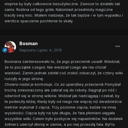
stopnia by były całkowicie bezużyteczne. Zawsze to działało tak
samo. Roślina od tego gniła. Natomiast przedmioty magiczne
traciły swą moc. Miałem nadzieje, że tak będzie i w tym wypadku i
wkrótce spaczenie pochłonie te skały.
Bosman
Napisano
Lipiec 4, 2015
Bosmana zainteresowało to, że jego przeciwnik usiadł. Wiedział,
że to początek czegoś. Nie wiedział czego ale nie chciał
wiedzieć. Zanim jednak zdołał coś zrobić zobaczył, że cztery wilki
ruszyły w jego stronę.
Cholera nadal je kontroluje. Co za upierdliwy przeciwnik
Pomyślał
trochę zniesmaczony ale zabrał się do roboty. Sięgnął po nóż i
odwrócił się w stronę wilków. Widział jak nadciągają i czekał, by
te podeszły bliżej. Kiedy były od niego nie więcej niż dwadzieścia
metrów wykonał 3 cięcia. Trzy poziome cięcia, każde na innej
wysokości. Cięcia były na tyle długie, że fala płomieni sięgała
wszystkie wilki. Celem było pozbycie się napastników. Na dodatek
żołnierz uderzył dłonią w ziemie, a po niej przeszłą fala. Był to