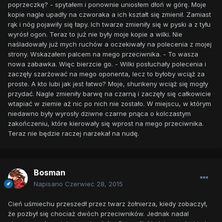
poprzeczkę? - spytałem i ponownie uniosłem dłoń w górę. Moje
kopie nagle upadły na czworaka a ich kształt się zmienił. Zamiast
rąk i nóg pojawiły się łapy. Ich twarze zmieniły się w pyski a z tyłu
wyrósł ogon. Teraz to już nie były moje kopie a wilki. Nie
naśladowały już mych ruchów a oczekiwały na polecenia z mojej
strony. Wskazałem palcem na mego przeciwnika. - To wasza
nowa zabawka. Więc bierzcie go. - Wilki posłuchały polecenia i
zaczęły szarżować na mego oponenta, lecz to byłoby wciąż za
proste. A kto lubi jak jest łatwo? Moje, shurikeny wciąż się mogły
przydać. Nagle zmieniły barwę na czarną i zaczęły się całkowicie
wtapiać w ziemie aż nic po nich nie zostało. W miejscu, w którym
niedawno były wyrosły dziwne czarne pnąca o kolczastym
zakończeniu, które kierowały się wprost na mego przeciwnika.
Teraz nie będzie raczej narzekał na nudę.
Bosman
Napisano
Czerwiec 28, 2015
Cień uśmiechu przeszedł przez twarz żołnierza, kiedy zobaczył,
że pozbył się chociaż dwóch przeciwników. Jednak nadal