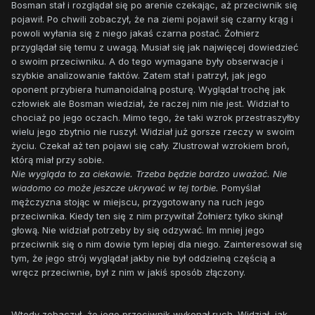
Bosman stał i rozglądał się po arenie czekając, aż przeciwnik się
pojawił. Po chwili zobaczył, że na ziemi pojawił się czarny krąg i
powoli wyłania się z niego jakaś czarna postać. Żołnierz
przyglądał się temu z uwagą. Musiał się jak najwięcej dowiedzieć
o swoim przeciwniku. A do tego wymagane były obserwacje i
szybkie analizowanie faktów. Zatem stał i patrzył, jak jego
oponent przybiera humanoidalną posturę. Wyglądał trochę jak
człowiek ale Bosman wiedział, że raczej nim nie jest. Widział to
chociaż po jego oczach. Mimo tego, że taki wzrok przestraszyłby
wielu jego zbytnio nie ruszył. Widział już gorsze rzeczy w swoim
życiu. Czekał aż ten pojawi się cały. Zlustrował wzrokiem broń,
którą miał przy sobie.
Nie wygląda to za ciekawie. Trzeba będzie bardzo uważać. Nie
wiadomo co może jeszcze ukrywać w tej torbie.
Pomyślał
mężczyzna stojąc w miejscu, przygotowany na ruch jego
przeciwnika. Kiedy ten się z nim przywitał Żołnierz tylko skinął
głową. Nie widział potrzeby by się odzywać. Im mniej jego
przeciwnik się o nim dowie tym lepiej dla niego. Zainteresował się
tym, że jego strój wyglądał jakby nie był oddzielną częścią a
wręcz przeciwnie, był z nim w jakiś sposób złączony.
Wtedy zobaczył, że jego przeciwnik wykonał ruch. Widział, jak