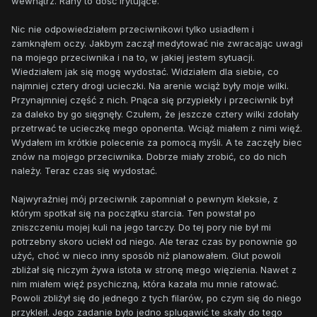
wewnątrz. Rany to dość irytujące.
Nic nie odpowiedziałem przeciwnikowi tylko usiadłem i
zamknąłem oczy. Jakbym zaczął medytować nie zwracając uwagi
na mojego przeciwnika i na to, w jakiej jestem sytuacji.
Wiedziałem jak się mogę wydostać. Widziałem dla siebie, co
najmniej cztery drogi ucieczki. Na arenie wciąż były moje wilki.
Przynajmniej część z nich. Pnąca się przypiekły i przeciwnik był
za daleko by go sięgnęły. Czułem, że jeszcze cztery wilki zdołały
przetrwać te ucieczkę mego oponenta. Wciąż miałem z nimi więź.
Wydałem im krótkie polecenie za pomocą myśli. A te zaczęły biec
znów na mojego przeciwnika. Dobrze miały zrobić, co do nich
należy. Teraz czas się wydostać.
Najwyraźniej mój przeciwnik zapomniał o pewnym kleksie, z
którym spotkał się na początku starcia. Ten powstał po
zniszczeniu mojej kuli na jego tarczy. Do tej pory nie był mi
potrzebny skoro uciekł od niego. Ale teraz czas by ponownie go
użyć, choć w nieco inny sposób niż planowałem. Glut powoli
zbliżał się niczym żywa istota w stronę mego więzienia. Nawet z
nim miałem więź psychiczną, która kazała mu mnie ratować.
Powoli zbliżył się do jednego z tych filarów, po czym się do niego
przykleił. Jego zadanie było jedno splugawić te skały do tego