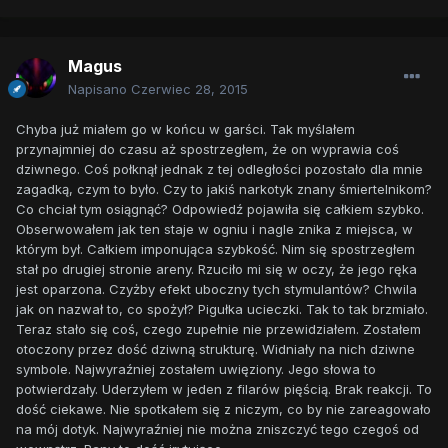
Magus
Napisano
Czerwiec 28, 2015
Chyba już miałem go w końcu w garści. Tak myślałem
przynajmniej do czasu aż spostrzegłem, że on wyprawia coś
dziwnego. Coś połknął jednak z tej odległości pozostało dla mnie
zagadką, czym to było. Czy to jakiś narkotyk znany śmiertelnikom?
Co chciał tym osiągnąć? Odpowiedź pojawiła się całkiem szybko.
Obserwowałem jak ten staje w ogniu i nagle znika z miejsca, w
którym był. Całkiem imponująca szybkość. Nim się spostrzegłem
stał po drugiej stronie areny. Rzuciło mi się w oczy, że jego ręka
jest oparzona. Czyżby efekt uboczny tych stymulantów? Chwila
jak on nazwał to, co spożył? Pigułka ucieczki. Tak to tak brzmiało.
Teraz stało się coś, czego zupełnie nie przewidziałem. Zostałem
otoczony przez dość dziwną strukturę. Widniały na nich dziwne
symbole. Najwyraźniej zostałem uwięziony. Jego słowa to
potwierdzały. Uderzyłem w jeden z filarów pięścią. Brak reakcji. To
dość ciekawe. Nie spotkałem się z niczym, co by nie zareagowało
na mój dotyk. Najwyraźniej nie można zniszczyć tego czegoś od