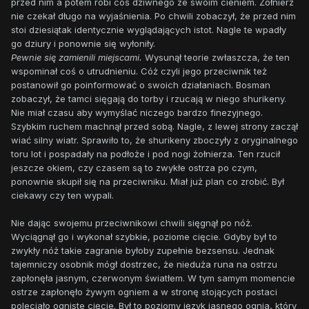
przed nim a potem robi coś dziwnego ze swoim cieniem. Żołnierz
nie czekał długo na wyjaśnienia. Po chwili zobaczył, że przed nim
stoi dziesiątak identycznie wyglądających istot. Nagle te wpadły
go dziury i ponownie się wyłoniły.
Pewnie się zamienili miejscami.
Wysunął teorie zwłaszcza, że ten
wspominał coś o utrudnieniu. Cóż czyli jego przeciwnik też
postanowił go poinformować o swoich działaniach. Bosman
zobaczył, że tamci sięgają do torby i rzucają w niego shurikeny.
Nie miał czasu aby wymyślać niczego bardzo finezyjnego.
Szybkim ruchem machnął przed sobą. Nagle, z lewej strony zaczął
wiać silny wiatr. Sprawiło to, że shurikeny zboczyły z oryginalnego
toru lot i pospadały na podłoże i pod nogi żołnierza. Ten rzucił
jeszcze okiem, czy czasem są to zwykłe ostrza po czym,
ponownie skupił się na przeciwniku. Miał już plan co zrobić. Był
ciekawy czy ten wypali.
Nie dając swojemu przeciwnikowi chwili sięgnął po nóż.
Wyciągnął go i wykonał szybkie, poziome cięcie. Gdyby był to
zwykły nóż takie zagranie byłoby zupełnie bezsensu. Jednak
tajemniczy osobnik mógł dostrzec, że nieduża runa na ostrzu
zapłonęła jasnym, czerwonym światłem. W tym samym momencie
ostrze zapłonęło żywym ogniem a w stronę stojących postaci
poleciało ogniste cięcie. Był to poziomy język jasnego ognia, który