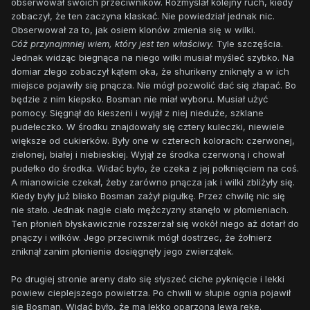
obserwował swoich przeciwników. Rozmyślał kolejny ruch, kiedy
zobaczył, że ten zaczyna klaskać. Nie powiedział jednak nic.
Obserwował za to, jak osiem klonów zmienia się w wilki.
Cóż przynajmniej wiem, który jest ten właściwy.
Tyle szczęścia.
Jednak widząc biegnąca na niego wilki musiał myśleć szybko. Na
domiar złego zobaczył kątem oka, że shurikeny zniknęły a w ich
miejsce pojawiły się pnącza. Nie mógł pozwolić dać się złapać. Bo
będzie z nim kiepsko. Bosman nie miał wyboru. Musiał użyć
pomocy. Sięgnął do kieszeni i wyjął z niej nieduże, szklane
pudełeczko. W środku znajdowały się cztery kuleczki, niewiele
większe od cukierków. Były one w czterech kolorach: czerwonej,
zielonej, białej i niebieskiej. Wyjął ze środka czerwoną i chował
pudełko do środka. Widać było, że czeka z jej połknięciem na coś.
A mianowicie czekał, żeby zarówno pnącza jak i wilki zbliżyły się.
Kiedy były już blisko Bosman zażył pigułkę. Przez chwilę nic się
nie stało. Jednak nagle ciało mężczyzny stanęło w płomieniach.
Ten płonień błyskawicznie rozszerzał się wokół niego aż dotarł do
pnączy i wilków. Jego przeciwnik mógł dostrzec, że żołnierz
zniknął zanim płonienie dosięgnęły jego zwierzątek.
Po drugiej stronie areny dało się słyszeć ciche pyknięcie i lekki
powiew cieplejszego powietrza. Po chwili w słupie ognia pojawił
się Bosman. Widać było, że ma lekko oparzoną lewą rękę.