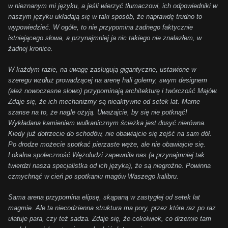
w nieznanym mi języku, a jeśli wierzyć tłumaczowi, ich odpowiedniki w
naszym języku układają się w taki sposób, że naprawdę trudno to
wypowiedzieć. W ogóle, to nie przypomina żadnego faktycznie
istniejącego słowa, a przynajmniej ja nic takiego nie znalazłem, w
żadnej kronice.
W każdym razie, na uwagę zasługują gigantyczne, ustawione w
szeregu wzdłuż prowadzącej na arenę hali golemy, swym designem
(ależ nowoczesne słowo) przypominają architekturę i twórczość Majów.
Zdaje się, że ich mechanizmy są nieaktywne od setek lat. Marne
szanse na to, że nagle ożyją. Uważajcie, by się nie potknąć!
Wykładana kamieniem wulkanicznym ścieżka jest dosyć nierówna.
Kiedy już dotrzecie do schodów, nie obawiajcie się zejść na sam dół.
Po drodze możecie spotkać pierzaste węże, ale nie obawiajcie się.
Lokalna społeczność Wężoludzi zapewniła nas (a przynajmniej tak
twierdzi nasza specjalistka od ich języka), że są niegroźne. Powinna
czmychnąć w cień po spotkaniu magów Waszego kalibru.
Sama arena przypomina elipsę, skąpaną w zastygłej od setek lat
magmie. Ale ta niecodzienna struktura ma pory, przez które raz po raz
ulatuje para, czy też sadza. Zdaje się, że cokolwiek, co drzemie tam