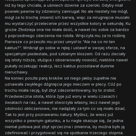
niż by tego chciała, a uśmiech dziwnie za szeroki. Gdyby miał
powieki pewnie by zdziwiony zamrugał. No ale niestety nie mógł,
mógł za to trochę zmienić ich barwę, więc za mrugnięcie musiało
mu wystarczyć przelecenie przez wszystkie kolory w sekundę. Ku
grozie Złodzieja ona nie miała dość, a nawet nic sobie za bardzo
z poprzedniego zdarzenia nie robiła. Wręczyła mu za to roślinę.
Pierwsze co przeszło mu przez umysł to "Ale na co mi ten
kaktus?". Wniknął go sobie w rękę i ustawił w swojej sferze, na
specjalnym piedestale, pod szklanym kloszem. Od razu zleciały
się istoty niższe, służące i obserwowały nowość, niektóre nawet
pukały oczekując reakcji, lecz kaktus pozostawał dumnie
nieruchawy.
Na koniec poszła parę kroków od niego jakby zupełnie nie
uznawała zwykłego dźgnięcia jego mieczem w plecy. Cóż po
trochu miała rację, był zbyt zdezorientowany, by to zrobić.
Przedwieczna istota, która żyje już eony w wielu czasach i
światach na raz, a nawet stworzyła własny, lecz nawet jego
zdolności obliczeniowe, nie nadążały za tym co się miało dziać.
Tak to jest przy poznawaniu natury. Myślisz, że wiesz już
wszystko o pewnym gatunku, a tu nagle okazuje się, że jedna
niemal połowa jest zbyt sprzeczna i zmienna, by można było ją
zdefiniować i przygotować się na spotkanie trzeciego stopnia.