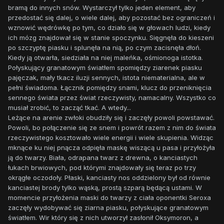
bramą do innych snów. Wystarczył tylko jeden element, aby
przedostać się dalej, o wiele dalej, aby pozostać bez ograniczeń i
wznowić wędrówkę po tym, co działo się w głowach ludzi, kiedy
ich mózg znajdował się w stanie spoczynku. Sięgnęła do kieszeni
po szczyptę piasku i splunęła na nią, po czym zacisnęła dłoń.
Kiedy ją otwarła, siedziała na niej maleńka, ośmionoga istotka.
Połyskujący granatowym światłem spomiędzy ziarenek piasku
pajęczak, mały tkacz iluzji sennych, istota niematerialna, ale w
pełni świadoma. Łącznik pomiędzy snami, klucz do przeniknięcia
sennego świata przez świat rzeczywisty, namacalny. Wszystko co
musiał zrobić, to zacząć tkać. A wtedy...
Leżące na arenie zwłoki obudziły się i zaczęły powoli powstawać.
Powoli, bo połączenie się ze snem i powrót razem z nim do świata
rzeczywistego kosztowało wiele energii i wiele skupienia. Widząc
mknące ku niej pnącza odpięła maskę wiszącą u pasa i przyłożyła
ją do twarzy. Biała, odrapana twarz z drewna, o kanciastych
łukach brwiowych, pod którymi znajdowały się teraz po trzy
okrągłe oczodoły. Płaski, kanciasty nos oddzielony był od równie
kanciastej brody tylko wąską, prostą szparą będącą ustami. W
momencie przyłożenia maski do twarzy z ciała oponentki Seroxa
zaczęły wydobywać się ziarna piasku, połyskujące granatowym
światłem. Wir który się z nich utworzył zasłonił Oksymoron, a