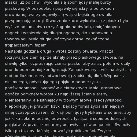
maska już po chwili wyłoniła się spomiędzy małej burzy
piaskowej. W oczodołach pojawiły się iskry, a po bokach
drewnianej twarzy pojawiły się wiązki błękitnego światła
przypominające rogi. Stworzenie które wyłoniło się z piasku było
wyższe od ludzi dwa razy. Stąpało na dwóch, umięśnionych
nogach i wspierało się długim ogonem, dla zachowania
równowagi. Miało długie kończyny górne, zakończone
trójpalczastymi łapami.
Nastąpiła godzina druga - wrota zostały otwarte. Pnącza
rozrywające ziemię przeniknęły przez piaskowego stwora, na
chwilę tylko rozpraszając ziarna piasku, aby zaraz potem wróciły
one do poprzedniej konfiguracji. Zamaskowany stwór nachylił się
nad podłożem areny i otwarł swoją zaciśniętą dłoń. Wypuścił z
niej małego, połyskującego pająka o pancerzyku z
podświadomości i sygnałów elektrycznych. Małe, granatowe
odnóża pomknęły wprost ku najbliższej ścianie areny.
Niematerialny, ale istniejący w trójwymiarowej rzeczywistości.
Niepodległy jej prawom fizyki, będący formą życia istniejącą w
innej czasoprzestrzeni. Zniknął pomiędzy trybikami w ścianie, aby
już kilka sekund później powrócić z tysiącami sobie podobnych
pająków. W przestrzeni areny pojawiły się świecące nici. Świeciły
tylko po to, aby dać się zauważyć publiczności. Zwykłe
efekciarstwo, ot co. Ani tkacze, ani nici nie potrzebowały