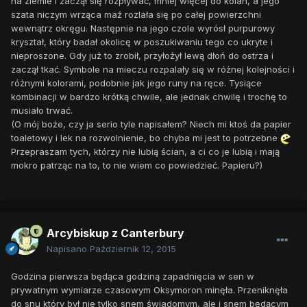
na ziemie i zaczął się rozpływać, mniej więcej do kolan, a jego
szata niczym wrząca maź rozlała się po całej powierzchni
wewnątrz okręgu. Następnie na jego czole wyrósł purpurowy
kryształ, który badał okolicę w poszukiwaniu tego co ukryte i
nieproszone. Gdy już to zrobił, przyłożył lewą dłoń do ostrza i
zaczął tkać. Symbole na mieczu rozpalały się w różnej kolejności i
różnymi kolorami, podobnie jak jego runy na ręce. Tysiące
kombinacji w bardzo krótką chwile, ale jednak chwilę i trochę to
musiało trwać.
(O mój boże, czy ja serio tyle napisałem? Niech mi ktoś da papier
toaletowy i lek na rozwolnienie, bo chyba mi jest to potrzebne
Przepraszam tych, którzy nie lubią ścian, a ci co je lubią i mają
mokro patrząc na to, to nie wiem co powiedzieć. Papieru?)
Arcybiskup z Canterbury
Napisano
Październik 12, 2015
Godzina pierwsza będąca godziną zapadnięcia w sen w
prywatnym wymiarze czasowym Oksymoron minęła. Przeniknęła
do snu który był nie tylko snem świadomym, ale i snem będącym