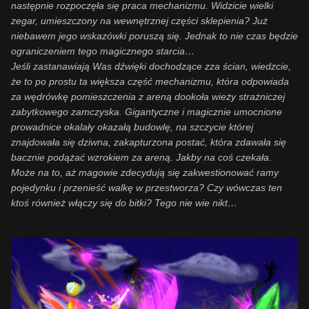
następnie rozpoczęła się praca mechanizmu. Widzicie wielki
zegar, umieszczony na wewnętrznej części sklepienia? Już
niebawem jego wskazówki poruszą się. Jednak to nie czas będzie
ograniczeniem tego magicznego starcia…
Jeśli zastanawiają Was dźwięki dochodzące zza ścian, wiedzcie,
że to po prostu ta większa część mechanizmu, która odpowiada
za wędrówkę pomieszczenia z areną dookoła wieży strażniczej
zabytkowego zamczyska. Gigantyczne i magicznie umocnione
prowadnice okalały okazałą budowlę, na szczycie której
znajdowała się dziwna, zakapturzona postać, która zdawała się
bacznie podążać wzrokiem za areną. Jakby na coś czekała.
Może na to, aż magowie zdecydują się zakwestionować ramy
pojedynku i przenieść walkę w przestworza? Czy wówczas ten
ktoś również włączy się do bitki? Tego nie wie nikt…