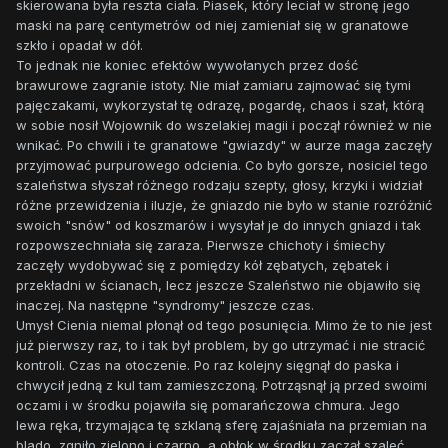
skierowana była reszta ciała. Piasek, który leciał w stronę jego
maski na parę centymetrów od niej zamieniał się w granatowe
szkło i opadał w dół.
To jednak nie koniec efektów wywołanych przez dość
brawurowe zagranie istoty. Nie miał zamiaru zajmować się tymi
pajęczakami, wykorzystał tę odrazę, pogardę, chaos i szał, którą
w sobie nosił Wojownik do wszelakiej magii i począł również w nie
wnikać. Po chwili i te granatowe "gwiazdy" w aurze maga zaczęły
przyjmować purpurowego odcienia. Co było gorsze, nosiciel tego
szaleństwa słyszał różnego rodzaju szepty, głosy, krzyki i widział
różne przewidzenia i iluzje, że gniazdo nie było w stanie rozróżnić
swoich "snów" od koszmarów i wysyłał je do innych gniazd i tak
rozpowszechniała się zaraza. Pierwsze chichoty i śmiechy
zaczęły wydobywać się z pomiędzy kół zębatych, zębatek i
przekładni w ścianach, lecz jeszcze Szaleństwo nie objawiło się
inaczej. Na następne "syndromy" jeszcze czas.
Umysł Cienia niemal płonął od tego posunięcia. Mimo że to nie jest
już pierwszy raz, to i tak był problem, by go utrzymać i nie stracić
kontroli. Czas na otoczenie. Po raz kolejny sięgnął do paska i
chwycił jedną z kul tam zamieszczoną. Potrząsnął ją przed swoimi
oczami i w środku pojawiła się pomarańczowa chmura. Jego
lewa ręka, trzymająca tę szklaną sferę zajaśniała na przemian na
blado, zgniło zielono i czarno, a obłok w środku zaczął szaleć,