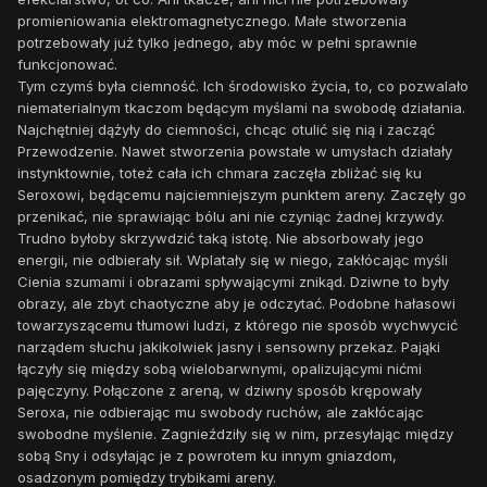
promieniowania elektromagnetycznego. Małe stworzenia
potrzebowały już tylko jednego, aby móc w pełni sprawnie
funkcjonować.
Tym czymś była ciemność. Ich środowisko życia, to, co pozwalało
niematerialnym tkaczom będącym myślami na swobodę działania.
Najchętniej dążyły do ciemności, chcąc otulić się nią i zacząć
Przewodzenie. Nawet stworzenia powstałe w umysłach działały
instynktownie, toteż cała ich chmara zaczęła zbliżać się ku
Seroxowi, będącemu najciemniejszym punktem areny. Zaczęły go
przenikać, nie sprawiając bólu ani nie czyniąc żadnej krzywdy.
Trudno byłoby skrzywdzić taką istotę. Nie absorbowały jego
energii, nie odbierały sił. Wplatały się w niego, zakłócając myśli
Cienia szumami i obrazami spływającymi znikąd. Dziwne to były
obrazy, ale zbyt chaotyczne aby je odczytać. Podobne hałasowi
towarzyszącemu tłumowi ludzi, z którego nie sposób wychwycić
narządem słuchu jakikolwiek jasny i sensowny przekaz. Pająki
łączyły się między sobą wielobarwnymi, opalizującymi nićmi
pajęczyny. Połączone z areną, w dziwny sposób krępowały
Seroxa, nie odbierając mu swobody ruchów, ale zakłócając
swobodne myślenie. Zagnieździły się w nim, przesyłając między
sobą Sny i odsyłając je z powrotem ku innym gniazdom,
osadzonym pomiędzy trybikami areny.