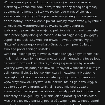
Widział nawet przypadki gdzie druga część rasy zabiera te
pierwszą w różne miejsca, jedzą różne rzeczy, tracą całą masę
papieru, a na końcu to i tak wszystko jego wina. Wiele razy
zastanawiał się, czy próba poznania wszystkiego, to na pewno
dobre hobby. I teraz właśnie po raz kolejny miał powody, by rzucić
to wszystko. Metaforycznie oczywiście. Gdy dotarła do
wybranego przez siebie miejsca, położyła się na ziemi i zasnęła.
Cień przeciągnął dłonią po masce, a ta rozciągała się, jak gdyby
zupełnie nie była sztywna i na chwilę nawet przybrała wyraz
"Krzyku" z pewnego kawałka płótna, po czym powróciła do
swojego poprzedniego kształtu.
Czas na kolejne przygotowania. Miał nadzieję, że tym razem nikt
mu ich tak brutalnie nie przerwie, tu rzucił nienawistną tęczę jego
barwnych oczu w kierunku tej, z którą się mierzył i był o wiele
wyższy. Chwycił jedną z sakiewek i rozsypał wokół siebie okrąg z
soli i upewnił się, że jest solidny, stały i niezwiewny. Następnie
jego ręka na krótko zajaśniała zielenią z brązowym rdzeniem i
wytworzył niewielki kryształ o tej barwie. Rzucił go poza krąg, a
gdy ten uderzył o arenę, wniknął i z tego miejsca poczęły
wyrastać mocarne pnącza, które rozrywały podłoże i poprzez nie
zmierzały do śpiącej, by jej w śnie jak najbardziej przeszkodzić.
Musiał się jeszcze bardziej postarać , więc najpierw nieco opadł