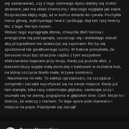
się zastanawiać, czy z tego ciemnego dymu dałoby się zrobić
atrament, jaki ma skład chemiczny i dlaczego wygląda jak sepia.
Rozpraszała kłęby mgły, aż w końcu dotarła do rywala. Pochyliła
nieco głowę, wykrzywiając twarz i próbując dojrzeć rysy twarzy.
Nic z tego. Nie tym razem.
Wobec tego wyciągnęła dłonie, chwyciła dłoń Seroxa i
energicznie nią potrząsnęła, szczerząc się i dokładając starań
aby przypadkiem nie skaleczyć się szponami. Kto by się
spodziewał tak gwałtownego ruchu. W trakcie pomyślała, że
Seroxowi musi być strasznie ciężko z tymi wszystkimi
efekciarskimi bajerami przy stroju. Kiedy już puściła dłoń, z
kieszeni bluzy wyjęła małą doniczkę z kaktusem w kształcie kuli,
na której szczycie tkwiło małe, krzywe sombrero.
- Niezmiernie mi miło. To kaktus uprzejmości, na szczęście -
oznajmiła i zaczęła wycofywać się na swoje miejsce. Kiedy już
tam stanęła, kilka razy odetchnęła głęboko, zamknęła oczy i
osunęła się na ziemię, pogrążona w głębokim śnie. Cień. Może to i
dobrze, że walczy z cieniem. To daje spore pole manewru i
miejsce na popis. Pojedynek się zaczął!