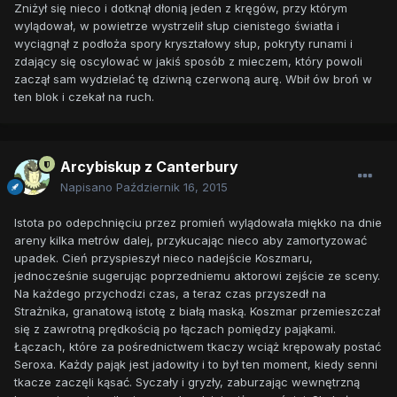
Zniżył się nieco i dotknął dłonią jeden z kręgów, przy którym
wylądował, w powietrze wystrzelił słup cienistego światła i
wyciągnął z podłoża spory kryształowy słup, pokryty runami i
zdający się oscylować w jakiś sposób z mieczem, który powoli
zaczął sam wydzielać tę dziwną czerwoną aurę. Wbił ów broń w
ten blok i czekał na ruch.
Arcybiskup z Canterbury
Napisano
Październik 16, 2015
Istota po odepchnięciu przez promień wylądowała miękko na dnie
areny kilka metrów dalej, przykucając nieco aby zamortyzować
upadek. Cień przyspieszył nieco nadejście Koszmaru,
jednocześnie sugerując poprzedniemu aktorowi zejście ze sceny.
Na każdego przychodzi czas, a teraz czas przyszedł na
Strażnika, granatową istotę z białą maską. Koszmar przemieszczał
się z zawrotną prędkością po łączach pomiędzy pająkami.
Łączach, które za pośrednictwem tkaczy wciąż krępowały postać
Seroxa. Każdy pająk jest jadowity i to był ten moment, kiedy senni
tkacze zaczęli kąsać. Syczały i gryzły, zaburzając wewnętrzną