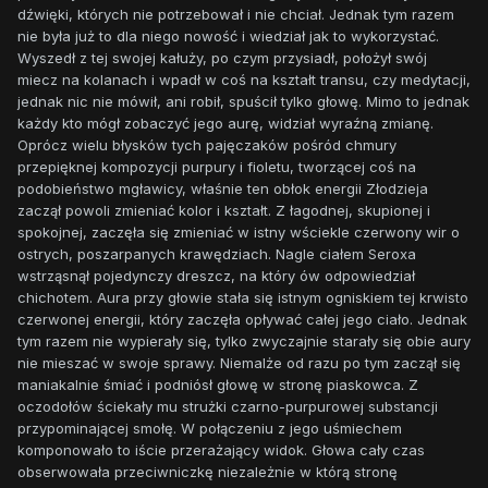
dźwięki, których nie potrzebował i nie chciał. Jednak tym razem
nie była już to dla niego nowość i wiedział jak to wykorzystać.
Wyszedł z tej swojej kałuży, po czym przysiadł, położył swój
miecz na kolanach i wpadł w coś na kształt transu, czy medytacji,
jednak nic nie mówił, ani robił, spuścił tylko głowę. Mimo to jednak
każdy kto mógł zobaczyć jego aurę, widział wyraźną zmianę.
Oprócz wielu błysków tych pajęczaków pośród chmury
przepięknej kompozycji purpury i fioletu, tworzącej coś na
podobieństwo mgławicy, właśnie ten obłok energii Złodzieja
zaczął powoli zmieniać kolor i kształt. Z łagodnej, skupionej i
spokojnej, zaczęła się zmieniać w istny wściekle czerwony wir o
ostrych, poszarpanych krawędziach. Nagle ciałem Seroxa
wstrząsnął pojedynczy dreszcz, na który ów odpowiedział
chichotem. Aura przy głowie stała się istnym ogniskiem tej krwisto
czerwonej energii, który zaczęła opływać całej jego ciało. Jednak
tym razem nie wypierały się, tylko zwyczajnie starały się obie aury
nie mieszać w swoje sprawy. Niemalże od razu po tym zaczął się
maniakalnie śmiać i podniósł głowę w stronę piaskowca. Z
oczodołów ściekały mu strużki czarno-purpurowej substancji
przypominającej smołę. W połączeniu z jego uśmiechem
komponowało to iście przerażający widok. Głowa cały czas
obserwowała przeciwniczkę niezależnie w którą stronę