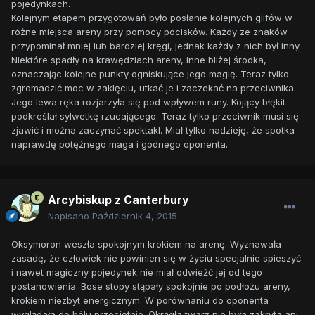
pojedynkach.
Kolejnym etapem przygotowań było posłanie kolejnych glifów w
różne miejsca areny przy pomocy pocisków. Każdy ze znaków
przypominał mniej lub bardziej kręgi, jednak każdy z nich był inny.
Niektóre spadły na krawędziach areny, inne bliżej środka,
oznaczając kolejne punkty ogniskujące jego magię. Teraz tylko
zgromadzić moc w zaklęciu, utkać je i zaczekać na przeciwnika.
Jego lewa ręka rozjarzyła się pod wpływem runy. Kojący błękit
podkreślał sylwetkę rzucającego. Teraz tylko przeciwnik musi się
zjawić i można zaczynać spektakl. Miał tylko nadzieję, że spotka
naprawdę potężnego maga i godnego oponenta.
Arcybiskup z Canterbury
Napisano
Październik 4, 2015
Oksymoron weszła spokojnym krokiem na arenę. Wyznawała
zasadę, że człowiek nie powinien się w życiu specjalnie spieszyć
i nawet magiczny pojedynek nie miał odwieźć jej od tego
postanowienia. Bose stopy stąpały spokojnie po podłożu areny,
krokiem niezbyt energicznym. W porównaniu do oponenta
wyglądała do bólu przeciętnie. Okrągła twarz nie była zakryta ani