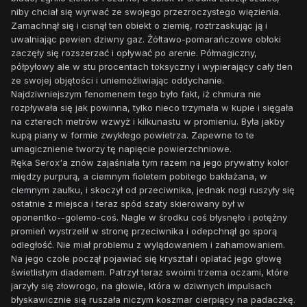
niby chciał się wyrwać ze swojego przezroczystego więzienia.
Zamachnął się i cisnął ten obiekt o ziemię, roztrzaskując ją i
uwalniając pewien dziwny gaz. Żółtawo-pomarańczowe obłoki
zaczęły się rozszerzać i opływać po arenie. Półmagiczny,
półpyłowy ale w stu procentach toksyczny i wypierający cały tlen
ze swojej objętości i uniemożliwiając oddychanie.
Najdziwniejszym fenomenem tego było fakt, iż chmura nie
rozpływała się jak powinna, tylko nieco trzymała w kupie i sięgała
na czterech metrów wzwyż i kilkunastu w promieniu. Była jakby
kupą piany w formie zwykłego powietrza. Zapewne to te
umagicznienie tworzy tę napięcie powierzchniowe.
Ręka Serox'a znów zajaśniała tym razem na jego prywatny kolor
między purpurą, a ciemnym fioletem pobitego bakłażana, w
ciemnym zaułku, i skoczył od przeciwnika, jednak nogi ruszyły się
ostatnie z miejsca i teraz spód szaty skierowany był w
oponentko--golemo-coś. Nagle w środku coś błysnęło i potężny
promień wystrzelił w stronę przeciwnika i odepchnął go sporą
odległość. Nie miał problemu z wylądowaniem i zahamowaniem.
Na jego czole począł pojawiać się kryształ i oplatać jego głowę
świetlistym diademem. Patrzył teraz swoimi trzema oczami, które
jarzyły się złowrogo, na głowie, która w dziwnych impulsach
błyskawicznie się ruszała niczym koszmar cierpiący na padaczkę.