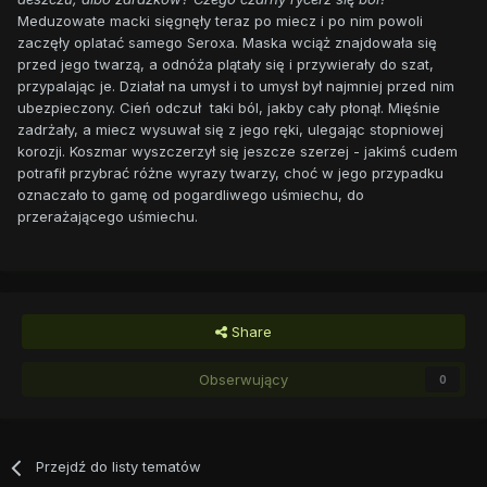
Meduzowate macki sięgnęły teraz po miecz i po nim powoli
zaczęły oplatać samego Seroxa. Maska wciąż znajdowała się
przed jego twarzą, a odnóża plątały się i przywierały do szat,
przypalając je. Działał na umysł i to umysł był najmniej przed nim
ubezpieczony. Cień odczuł taki ból, jakby cały płonął. Mięśnie
zadrżały, a miecz wysuwał się z jego ręki, ulegając stopniowej
korozji. Koszmar wyszczerzył się jeszcze szerzej - jakimś cudem
potrafił przybrać różne wyrazy twarzy, choć w jego przypadku
oznaczało to gamę od pogardliwego uśmiechu, do
przerażającego uśmiechu.
Share
Obserwujący
0
Przejdź do listy tematów