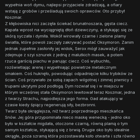
wypełnia woń dymu, najlepsi przyjaciele zdradzają, a ofiary
wstają z grobów i prześladują swoich oprawców. Oto przybył
Koszmar.
Z kłębowiska nici zaczęła ściekać brunatnoszara, gęsta ciecz.
Kapała wprost na wyciągniętą dłoń dziewczyny, a stykając się ze
skórą syczała i dymiła. Wokół wirowały czarne i zielone plamy
światła, które powoli zaczęły zakrywać postać Oksymoron. Zanim
jednak zupełnie zasłoniły jej widok, Serox mógł zauważyć jak
zdejmuje z szyi sznurek z jedną z malutkich masek, a potem
rzuca garścią piachu w parując ciecz. Coś wybuchło,
rozświetlając arenę i wypełniając powietrze metalicznym
smakiem. Coś huknęło, powodując odpadnięcie kilku trybików ze
ścian. Coś przywiało ze sobą zapach wilgotnej i zimnej piwnicy z
trupami ukrytymi pod podłogą. Dym rozwiał się i w miejscu w
którym wcześniej stała Oksymoron lewitował teraz Koszmar, jedna
z twarzy Strachu, najpodlejsza jego forma. Gad atakujący w
czasie kiedy śpiący regenerują siły, bezbronni.
Twarz była okrąglejsza, niż twarz poprzedniego mieszkańca
Snów. Jej góra przypominała nieco maskę wenecką - jedno oko
było w kształcie migdała, otoczone czarną, równą plamą o tym
samym kształcie, stykającą się z brwią. Drugie oko było idealnie
okrągłe, poza szramą która pozostawała koło otwarte i szła równo