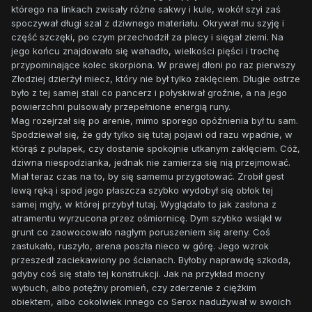
którego na linkach zwisały różne sakwy i kule, wokół szyi zaś
spoczywał długi szal z dziwnego materiału. Okrywał mu szyję i
część szczęki, po czym przechodził za plecy i sięgał ziemi. Na
jego końcu znajdowało się wahadło, wielkości pięści i trochę
przypominające kolec skorpiona. W prawej dłoni po raz pierwszy
Złodziej dzierżył miecz, który nie był tylko zaklęciem. Długie ostrze
było z tej samej stali co pancerz i połyskiwał groźnie, a na jego
powierzchni pulsowały przepełnione energią runy.
Mag rozejrzał się po arenie, mimo sporego opóźnienia był tu sam.
Spodziewał się, że gdy tylko się tutaj pojawi od razu wpadnie, w
którąś z pułapek, czy dostanie spokojnie utkanym zaklęciem. Cóż,
dziwna niespodzianka, jednak nie zamierza się nią przejmować.
Miał teraz czas na to, by się samemu przygotować. Zrobił gest
lewą ręką i spod jego płaszcza szybko wydobył się obłok tej
samej mgły, w której przybył tutaj. Wyglądało to jak zasłona z
atramentu wyrzucona przez ośmiornicę. Dym szybko wsiąkł w
grunt co zaowocowało nagłym poruszeniem się areny. Coś
zastukało, ruszyło, arena poszła nieco w górę. Jego wzrok
przeszedł zaciekawiony po ścianach. Byłoby naprawdę szkoda,
gdyby coś się stało tej konstrukcji. Jak na przykład mocny
wybuch, albo potężny promień, czy zderzenie z ciężkim
obiektem, albo cokolwiek innego co Serox nadużywał w swoich