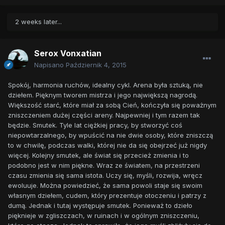
2 weeks later...
Serox Vonxatian
Napisano
Październik 4, 2015
Spokój, harmonia ruchów, idealny cykl. Arena była sztuką, nie
dziełem. Pięknym tworem mistrza i jego największą nagrodą.
Większość starć, które miał za sobą Cień, kończyła się poważnym
zniszczeniem dużej części areny. Najpewniej i tym razem tak
będzie. Smutek. Tyle lat ciężkiej pracy, by stworzyć coś
niepowtarzalnego, by wpuścić na nie dwie osoby, które zniszczą
to w chwilę, podczas walki, której nie da się obejrzeć już nigdy
więcej. Kolejny smutek, ale świat się przecież zmienia i to
podobno jest w nim piękne. Wraz ze światem, na przestrzeni
czasu zmienia się sama istota. Uczy się, myśli, rozwija, wręcz
ewoluuje. Można powiedzieć, że sama powoli staje się swoim
własnym dziełem, cudem, który prezentuje otoczeniu i patrzy z
dumą. Jednak i tutaj występuje smutek. Ponieważ to dzieło
pięknieje w zgliszczach, w ruinach i w ogólnym zniszczeniu,