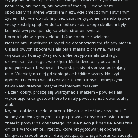
kapturem, ani maską, ani nawet półmaską. Zielone oczy
spoglądały na arenę wzrokiem niezwykle zmęczonym i styranym
życiem, kto wie co robiła przez ostatnie tygodnie. Jasnobrązowe
włosy zostały spięte w dość niedbały kok, czego skutkiem były
kosmyki wyrywające się ku wielu stronom świata.
Ubrana była w zgniłozielone, luźne spodnie z wieloma
kieszeniami, z których to sypał się drobnoziarnisty, lśniący piasek.
U pasa owych spodni wisiała biała maska z drewna, maska
większa od twarzy Oksymoron. Nie przypominała żadnego
człowieka i żadnego zwierzęcia. Miała dwie pary oczu pod
prostymi łukami brwiowymi i wąski, prosty otwór symbolizujący
usta. Widniały na niej gdzieniegdzie błękitne wzory. Na szyi
oponentki Seroxa wisiał rzemyk z kilkoma innymi, mniejszymi
kawałkami drewna, małymi rzeźbionymi maskami.
- Dzień dobry, proszę się wstrzymać z atakiem - powiedziała,
wykonując kilka gestów które to miały powstrzymać ewentualny
atak.
No, no, całkiem niezła ta arena. Niezła, ale też bez rewelacji. Ot,
ściany z kółek zębatych. Tak po prawdzie chyba nie było trudno
znaleźć pomysł na coś takiego, no ale niech już będzie. Pobieżnie
omiotła wzrokiem te... rzeczy, które przygotował jej oponent.
Minąwszy środek areny i dalej podążając w jego kierunku zaczęła