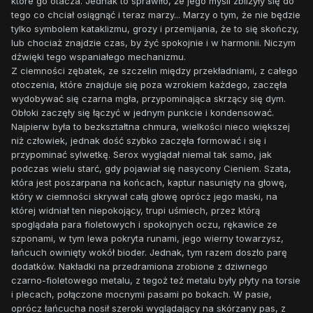
które go otacza. Jednak to sprawiło, że jego myśli zbliżyły się do
tego co chciał osiągnąć i teraz marzy... Marzy o tym, że nie będzie
tylko symbolem kataklizmu, grozy i przemijania, że to się skończy,
lub chociaż znajdzie czas, by żyć spokojnie i w harmonii. Niczym
dźwięki tego wspaniałego mechanizmu.
Z ciemności zębatek, ze szczelin między przekładniami, z całego
otoczenia, które znajduje się poza wzrokiem każdego, zaczęła
wydobywać się czarna mgła, przypominająca skrzący się dym.
Obłoki zaczęły się łączyć w jednym punkcie i kondensować.
Najpierw była to bezkształtna chmura, wielkości nieco większej
niż człowiek, jednak dość szybko zaczęła formować i się i
przypominać sylwetkę. Serox wyglądał niemal tak samo, jak
podczas wielu starć, gdy pojawiał się nasycony Cieniem. Szata,
która jest poszarpana na końcach, kaptur nasunięty na głowę,
który w ciemności skrywał całą głowę oprócz jego maski, na
której widniał ten niepokojący, trupi uśmiech, przez którą
spoglądała para fioletowych i spokojnych oczu, rękawice ze
szponami, w tym lewa pokryta runami, jego wierny towarzysz,
łańcuch owinięty wokół bioder. Jednak, tym razem doszło parę
dodatków. Nakładki na przedramiona zrobione z dziwnego
czarno-fioletowego metalu, z tegoż też metalu były płyty na torsie
i plecach, połączone mocnymi pasami po bokach. W pasie,
oprócz łańcucha nosił szeroki wyglądający na skórzany pas, z