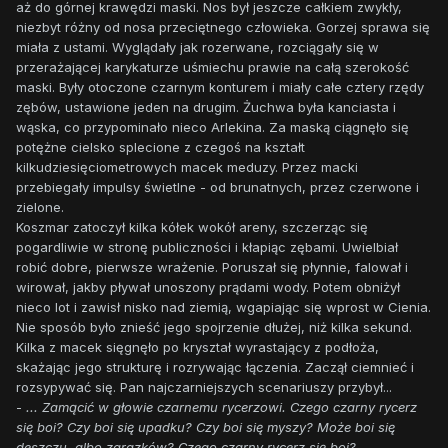
aż do górnej krawędzi maski. Nos był jeszcze całkiem zwykły,
niezbyt różny od nosa przeciętnego człowieka. Gorzej sprawa się
miała z ustami. Wyglądały jak rozerwane, rozciągały się w
przerażającej karykaturze uśmiechu prawie na całą szerokość
maski. Były otoczone czarnym konturem i miały całe cztery rzędy
zębów, ustawione jeden na drugim. Żuchwa była kanciasta i
wąska, co przypominało nieco Arlekina. Za maską ciągnęło się
potężne cielsko splecione z czegoś na kształt
kilkudziesięciometrowych macek meduzy. Przez macki
przebiegały impulsy świetlne - od brunatnych, przez czerwone i
zielone.
Koszmar zatoczył kilka kółek wokół areny, szczerząc się
pogardliwie w stronę publiczności i kłapiąc zębami. Uwielbiał
robić dobre, pierwsze wrażenie. Poruszał się płynnie, falował i
wirował, jakby pływał unoszony prądami wody. Potem obniżył
nieco lot i zawisł nisko nad ziemią, wgapiając się wprost w Cienia.
Nie sposób było znieść jego spojrzenie dłużej, niż kilka sekund.
Kilka z macek sięgnęło po kryształ wyrastający z podłoża,
skażając jego strukturę i rozrywając łączenia. Zaczął ciemnieć i
rozsypywać się. Pan najczarniejszych scenariuszy przybył...
-
... Zamącić w głowie czarnemu rycerzowi. Czego czarny rycerz
się boi? Czy boi się upadku? Czy boi się myszy? Może boi się
deszczu, albo zarazków? Czego czarny rycerz się boi?