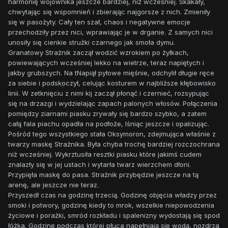
harmonię wojownika jeszcze bardziej, niż wcześniej. Skakały,
chwytając się wspomnień i zbierając najgorsze z nich. Zmieniły
się w pasożyty. Cały ten szał, chaos i negatywne emocje
przechodziły przez nici, wprawiając je w drganie. Z samych nici
unosiły się cienkie strużki czarnego jak smoła dymu.
Granatowy Strażnik zaczął wodzić wzrokiem po żyłkach,
powiewających wcześniej lekko na wietrze, teraz napiętych i
jakby grubszych. Na tNapiął pyłowe mięśnie, odchylił długie ręce
za siebie i podskoczył, celując kosturem w najbliższe kłębowisko
linii. W zetknięciu z nimi kij zaczął płonąć i czernieć, rozsypując
się na drzazgi i wydzielając zapach palonych włosów. Połączenia
pomiędzy ziarnami piasku zrywały się bardzo szybko, a zatem
całą fala piachu opadła na podłoże, lśniąc jeszcze i opalizując.
Pośród tego wszystkiego stała Oksymoron, zdejmująca właśnie z
twarzy maskę Strażnika. Była chyba trochę bardziej rozczochrana
niż wcześniej. Wykrztusiła resztki piasku które jakimś cudem
znalazły się w jej ustach i wytarła twarz wierzchem dłoni.
Przypięła maskę do pasa. Strażnik przybędzie jeszcze na tą
arenę, ale jeszcze nie teraz.
Przyszedł czas na godzinę trzecią. Godzinę objęcia władzy przez
smoki i potwory, godzinę kiedy to mrok, wszelkie niepowodzenia
życiowe i porażki, smród rozkładu i spalenizny wydostają się spod
łóżka. Godzinę podczas której płuca napełniają się wodą, nozdrza