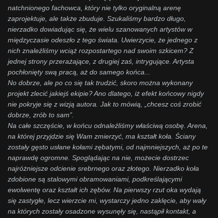
natchnionego fachowca, który nie tylko oryginalną arenę
zaprojektuje, ale także zbuduje. Szukaliśmy bardzo długo,
nierzadko dowiadując się, że wielu szanowanych artystów w
międzyczasie odeszło z tego świata. Uwierzycie, że jednego z
nich znaleźliśmy wciąż rozpostartego nad swoim szkicem? Z
jednej strony przerażające, z drugiej zaś, intrygujące. Artysta
pochłonięty swą pracą, aż do samego końca.
..
No dobrze, ale po co się tak trudzić, skoro można wykonany
projekt zlecić jakiejś ekipie? Ano dlatego, iż efekt końcowy nigdy
nie pokryje się z wizją autora. Jak to mówią, „chcesz coś zrobić
dobrze, zrób to sam”.
Na całe szczęście, w końcu odnaleźliśmy właściwą osobę. Arena,
na której przyjdzie się Wam zmierzyć, ma kształt koła. Ściany
zostały gęsto usłane kołami zębatymi, od najmniejszych, aż po te
naprawdę ogromne. Spoglądając na nie, możecie dostrzec
najróżniejsze odcienie srebrnego oraz złotego. Nierzadko koła
zdobione są stalowymi obramowaniami, podkreślającymi
ewolwentę oraz kształt ich zębów. Na pierwszy rzut oka wydają
się zastygłe, lecz wierzcie mi, wystarczy jedno zaklęcie, aby wały
na których zostały osadzone wysunęły się, nastąpił kontakt, a