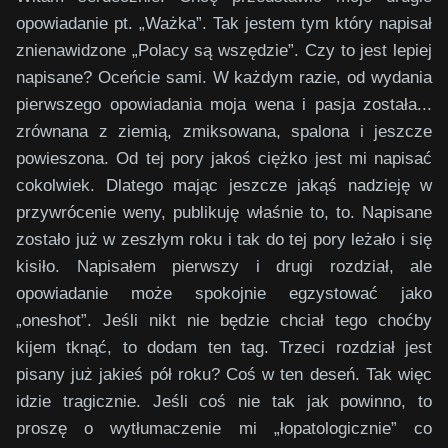
opowiadanie pt. „Ważka”. Tak jestem tym który napisał
znienawidzone „Polacy są wszędzie”. Czy to jest lepiej
napisane? Oceńcie sami. W każdym razie, od wydania
pierwszego opowiadania moja wena i pasja została...
zrównana z ziemią, zmiksowana, spalona i jeszcze
powieszona. Od tej pory jakoś ciężko jest mi napisać
cokolwiek. Dlatego mając jeszcze jakąś nadzieję w
przywrócenie weny, publikuję właśnie to, to. Napisane
zostało już w zeszłym roku i tak do tej pory leżało i się
kisiło. Napisałem pierwszy i drugi rozdział, ale
opowiadanie może spokojnie egzystować jako
„oneshot”. Jeśli nikt nie będzie chciał tego choćby
kijem tknąć, to dodam ten tag. Trzeci rozdział jest
pisany już jakieś pół roku? Coś w ten deseń. Tak więc
idzie tragicznie. Jeśli coś nie tak jak powinno, to
proszę o wytłumaczenie mi „łopatologicznie” co