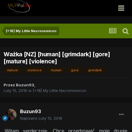
[+18] My Little Necronomicon
Ważka [NZ] [human] [grimdark] [gore]
[mature] [violence]
mature
violence
human
gore
grimdark
Przez
Buzun93
,
Luty 15, 2016
w
[+18] My Little Necronomicon
Buzun93
Napisano
Luty 15, 2016
Witam serdecznie. Chcę przedstawić moje drugie