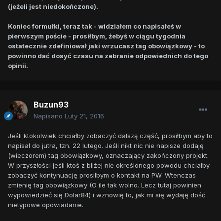
(jeżeli jest niedokończone).
Koniec formułki, teraz tak - widziałem co napisałeś w
pierwszym poście - prosiłbym, żebyś w ciągu tygodnia
ostatecznie zdefiniował jaki wrzucasz tag obowiązkowy - to
powinno dać dosyć czasu na zebranie odpowiednich do tego
opinii.
Buzun93
Napisano
Luty 21, 2016
Jeśli ktokolwiek chciałby zobaczyć dalszą część, prosiłbym aby to
napisał do jutra, tzn. 22 lutego. Jeśli nikt nic nie napisze dodaję
(wieczorem) tag obowiązkowy, oznaczający zakończony projekt.
W przyszłości jeśli ktoś z bliżej nie określonego powodu chciałby
zobaczyć kontynuację prosiłbym o kontakt na PW. Wtenczas
zmienię tag obowiązkowy (O ile tak wolno. Lecz tutaj powinien
wypowiedzieć się Dolar84) i wznowię to, jak mi się wydaję dość
nietypowe opowiadanie.