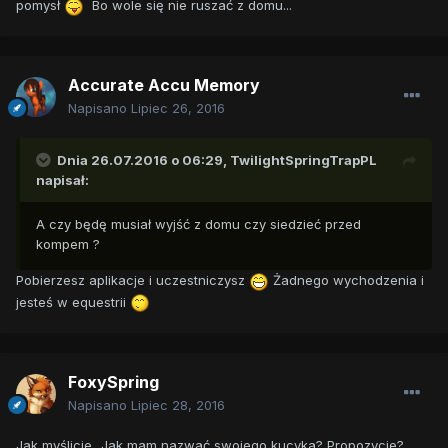
pomysł
Bo wole się nie ruszać z domu...
Accurate Accu Memory
Napisano
Lipiec 26, 2016
Dnia 26.07.2016 o 06:29,
TwilightSpringTrapPL
napisał:
A czy będę musiał wyjść z domu czy siedzieć przed
kompem ?
Pobierzesz aplikacje i uczestniczysz
Żadnego wychodzenia i
jesteś w equestrii
FoxySpring
Napisano
Lipiec 28, 2016
Jak myślicie...Jak mam nazwać swojego kucyka? Propozycje?