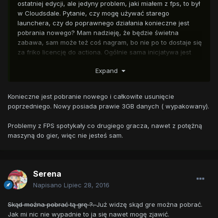
ostatniej edycji, ale jedyny problem, jaki miałem z fps, to był
w Cloudsdale. Pytanie, czy mogę używać starego
launchera, czy do poprawnego działania konieczne jest
pobrania nowego? Mam nadzieję, że będzie świetna
zabawa, sam może też coś nagram, bo nie po to dostaje się
za friko licencję do actiona. Ogólnie sama inicjatywa jest
naprawdę genialna, wielki plus, że na taki pomysł
Expand
wpadliście
Konieczne jest pobranie nowego i całkowite usunięcie
poprzedniego. Nowy posiada prawie 3GB danych ( wypakowany).
Problemy z FPS spotykały co drugiego gracza, nawet z potężną
maszyną do gier, więc nie jesteś sam.
Serena
Napisano
Lipiec 28, 2016
Skąd można pobrać tą grę ?.
Już widzę skąd gre można pobrać.
Jak mi nic nie wypadnie to ja się nawet mogę zjawić.