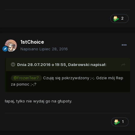
2
1stChoice
Napisano
Lipiec 28, 2016
Dnia 28.07.2016 o 19:55,
Dabrowski
napisał:
Czuję się pokrzywdzony ;-;. Gdzie mój Rep
@FrozenTear7
za pomoc ;-;?
łapaj, tylko nie wydaj go na głupoty.
1