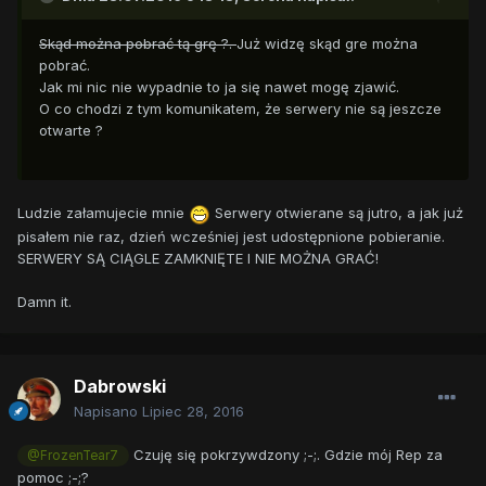
Skąd można pobrać tą grę ?.
Już widzę skąd gre można
pobrać.
Jak mi nic nie wypadnie to ja się nawet mogę zjawić.
O co chodzi z tym komunikatem, że serwery nie są jeszcze
otwarte ?
Ludzie załamujecie mnie
Serwery otwierane są jutro, a jak już
pisałem nie raz, dzień wcześniej jest udostępnione pobieranie.
SERWERY SĄ CIĄGLE ZAMKNIĘTE I NIE MOŻNA GRAĆ!
Damn it.
Dabrowski
Napisano
Lipiec 28, 2016
Czuję się pokrzywdzony ;-;. Gdzie mój Rep za
@FrozenTear7
pomoc ;-;?