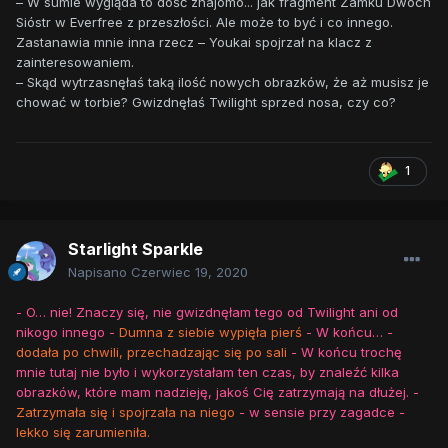
– W sumie wygląda to dość znajomo... jak fragment Zamku Dwóch
Sióstr w Everfree z przeszłości. Ale może to być i co innego.
Zastanawia mnie inna rzecz – Youkai spojrzał na klacz z
zainteresowaniem.
– Skąd wytrzasnęłaś taką ilość nowych obrazków, że aż musisz je
chować w torbie? Gwizdnęłaś Twilight sprzed nosa, czy co?
1
Starlight Sparkle
Napisano
Czerwiec 19, 2020
- O… nie! Znaczy się, nie gwizdnęłam tego od Twilight ani od
nikogo innego -
Dumna z siebie wypięła pierś
- W końcu… -
dodała po chwili, przechadzając się po sali
- W końcu trochę
mnie tutaj nie było i wykorzystałam ten czas, by znaleźć kilka
obrazków, które mam nadzieję, jakoś Cię zatrzymają na dłużej. -
Zatrzymała się i spojrzała na niego
- w sensie przy zagadce -
lekko się zarumieniła.