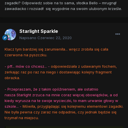
zagadki? Odpowiedz sobie na to sama, słodka Bello – mrugnął
zawadiacko i rozsiadł się wygodnie na swoim ulubionym krześle.
Starlight Sparkle
Napisano
Czerwiec 22, 2020
Klacz tym bardziej się zarumieniła... wręcz zrobiła się cała
czerwona na pyszczku.
- pff... mów co chcesz... -
odpowiedziała z udawanym fochem,
zerkając raz po raz na niego i dostawiając kolejny fragment
obrazka.
- Przepraszam, że z takim opóźnieniem, ale ostatnio
nasza Starlight zrzuca na mnie coraz więcej obowiązków, a od
kiedy wyrusza na te swoje wycieczki, to mam urwanie głowy w
szkole... -
Mówiła, przyglądając się kolejnemu elementowi zagadki.
Nie była pewna czy zaraz nie odpadnie, czy jednak będzie się
trzymał na miejscu.