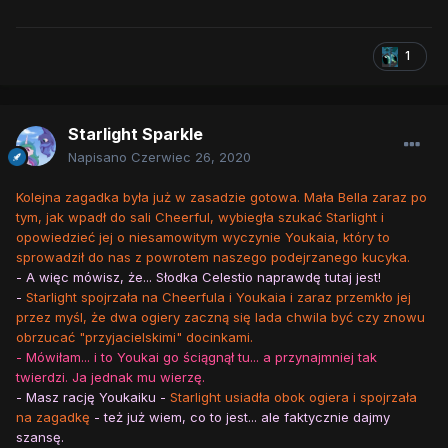
1
Starlight Sparkle
Napisano
Czerwiec 26, 2020
Kolejna zagadka była już w zasadzie gotowa. Mała Bella zaraz po
tym, jak wpadł do sali Cheerful, wybiegła szukać Starlight i
opowiedzieć jej o niesamowitym wyczynie Youkaia, który to
sprowadził do nas z powrotem naszego podejrzanego kucyka.
- A więc mówisz, że... Słodka Celestio naprawdę tutaj jest!
-
Starlight spojrzała na Cheerfula i Youkaia i zaraz przemkło jej
przez myśl, że dwa ogiery zaczną się lada chwila być czy znowu
obrzucać "przyjacielskimi" docinkami.
- Mówiłam... i to Youkai go ściągnął tu... a przynajmniej tak
twierdzi. Ja jednak mu wierzę.
- Masz rację Youkaiku -
Starlight usiadła obok ogiera i spojrzała
na zagadkę
- też już wiem, co to jest... ale faktycznie dajmy
szansę.