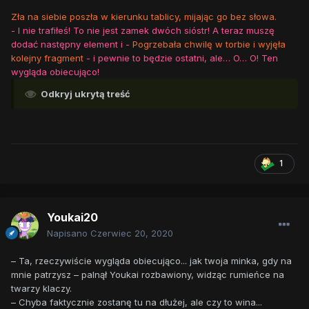
Zła na siebie poszła w kierunku tablicy, mijając go bez słowa.
- I nie trafiłeś! To nie jest zamek dwóch sióstr! A teraz muszę
dodać następny element i -
Pogrzebała chwilę w torbie i wyjęła
kolejny fragment
- i pewnie to będzie ostatni, ale… O… O! Ten
wygląda obiecująco!
Odkryj ukrytą treść
1
Youkai20
Napisano
Czerwiec 20, 2020
– Ta, rzeczywiście wygląda obiecująco... jak twoja minka, gdy na
mnie patrzysz – palnął Youkai rozbawiony, widząc rumieńce na
twarzy klaczy.
– Chyba faktycznie zostanę tu na dłużej, ale czy to wina...