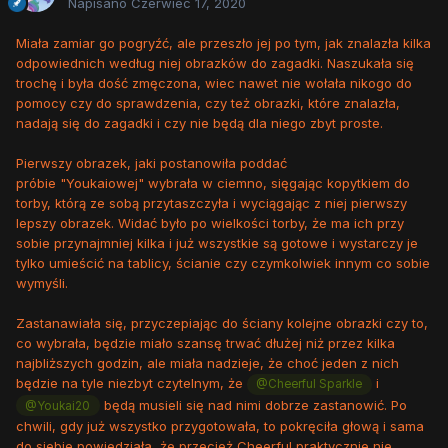
Napisano
Czerwiec 17, 2020
Miała zamiar go pogryźć, ale przeszło jej po tym, jak znalazła kilka
odpowiednich według niej obrazków do zagadki. Naszukała się
trochę i była dość zmęczona, wiec nawet nie wołała nikogo do
pomocy czy do sprawdzenia, czy też obrazki, które znalazła,
nadają się do zagadki i czy nie będą dla niego zbyt proste.
Pierwszy obrazek, jaki postanowiła poddać
próbie "Youkaiowej" wybrała w ciemno, sięgając kopytkiem do
torby, którą ze sobą przytaszczyła i wyciągając z niej pierwszy
lepszy obrazek. Widać było po wielkości torby, że ma ich przy
sobie przynajmniej kilka i już wszystkie są gotowe i wystarczy je
tylko umieścić na tablicy, ścianie czy czymkolwiek innym co sobie
wymyśli.
Zastanawiała się, przyczepiając do ściany kolejne obrazki czy to,
co wybrała, będzie miało szansę trwać dłużej niż przez kilka
najbliższych godzin, ale miała nadzieje, że choć jeden z nich
będzie na tyle niezbyt czytelnym, że
i
@Cheerful Sparkle
będą musieli się nad nimi dobrze zastanowić. Po
@Youkai20
chwili, gdy już wszystko przygotowała, to pokręciła głową i sama
do siebie powiedziała, że przecież Cheerful praktycznie nie