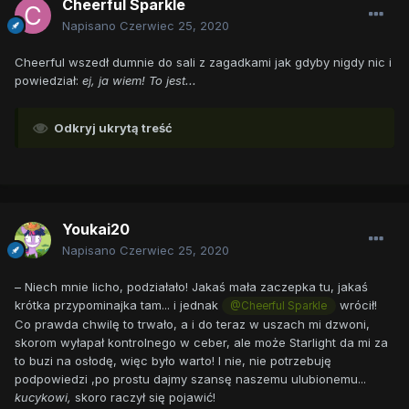
Cheerful Sparkle
Napisano
Czerwiec 25, 2020
Cheerful wszedł dumnie do sali z zagadkami jak gdyby nigdy nic i
powiedział:
ej, ja wiem! To jest...
Odkryj ukrytą treść
Youkai20
Napisano
Czerwiec 25, 2020
– Niech mnie licho, podziałało! Jakaś mała zaczepka tu, jakaś
krótka przypominajka tam... i jednak
wrócił!
@Cheerful Sparkle
Co prawda chwilę to trwało, a i do teraz w uszach mi dzwoni,
skorom wyłapał kontrolnego w ceber, ale może Starlight da mi za
to buzi na osłodę, więc było warto! I nie, nie potrzebuję
podpowiedzi ,po prostu dajmy szansę naszemu ulubionemu...
kucykowi,
skoro raczył się pojawić!