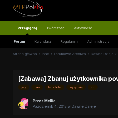
Przeglądaj
Twórczość
Aktywność
Forum
Kalendarz
Regulamin
Administracja
Strona główna
Inne
Forumowe Archiwa
Dawne Dzieje
[Zabawa] Zbanuj użytkownika po
yay
ban
trolololo
wyżyj się
itp
Przez
Mellie
,
Październik 4, 2012
w
Dawne Dzieje