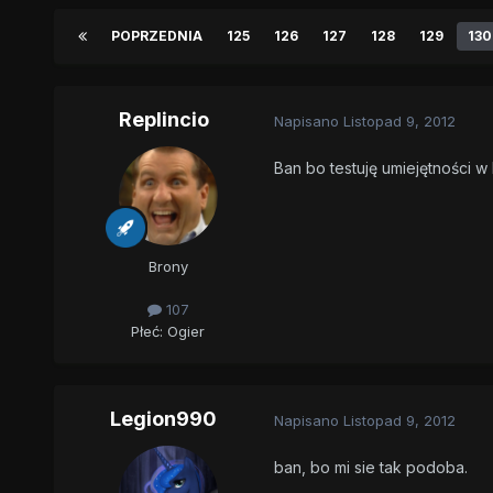
POPRZEDNIA
125
126
127
128
129
130
Replincio
Napisano
Listopad 9, 2012
Ban bo testuję umiejętności 
Brony
107
Płeć:
Ogier
Legion990
Napisano
Listopad 9, 2012
ban, bo mi sie tak podoba.