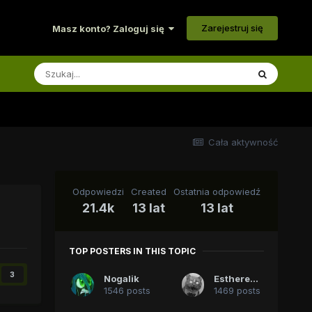
Zarejestruj się
Masz konto? Zaloguj się
Cała aktywność
Odpowiedzi
Created
Ostatnia odpowiedź
21.4k
13 lat
13 lat
TOP POSTERS IN THIS TOPIC
3
Nogalik
Estherenn.
1546 posts
1469 posts