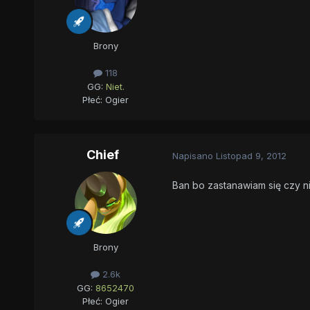
Brony
118
GG:
Niet.
Płeć:
Ogier
Chief
Napisano
Listopad 9, 2012
Ban bo zastanawiam się czy n
Brony
2.6k
GG:
8652470
Płeć:
Ogier