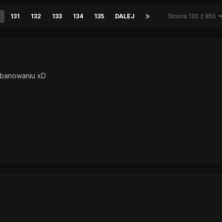
131
132
133
134
135
DALEJ
Strona 130 z 855
w banowaniu xD