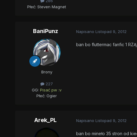
286
Płeć:
Steven Magnet
BaniPunz
Napisano
Listopad 9, 2012
ban bo fluttermac fanfic 1 RZĄD
Brony
227
GG:
Pisać pw :v
Płeć:
Ogier
Arek_PL
Napisano
Listopad 9, 2012
ban bo mineło 35 stron od kie