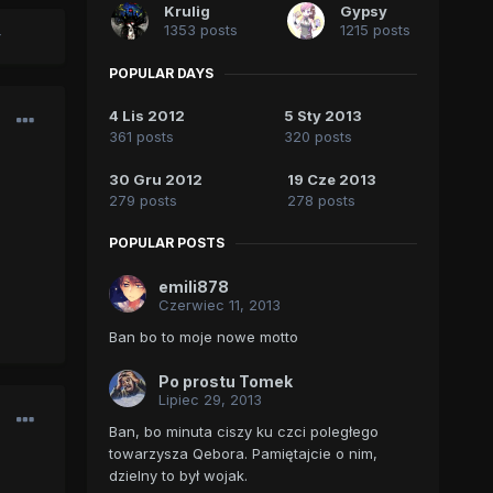
Krulig
Gypsy
1353 posts
1215 posts
POPULAR DAYS
4 Lis 2012
5 Sty 2013
361 posts
320 posts
30 Gru 2012
19 Cze 2013
279 posts
278 posts
POPULAR POSTS
emili878
Czerwiec 11, 2013
Ban bo to moje nowe motto
Po prostu Tomek
Lipiec 29, 2013
Ban, bo minuta ciszy ku czci poległego
towarzysza Qebora. Pamiętajcie o nim,
dzielny to był wojak.