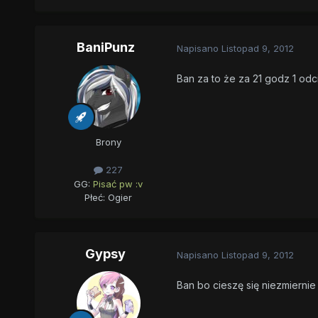
BaniPunz
Napisano
Listopad 9, 2012
Ban za to że za 21 godz 1 odci
Brony
227
GG:
Pisać pw :v
Płeć:
Ogier
Gypsy
Napisano
Listopad 9, 2012
Ban bo cieszę się niezmiernie