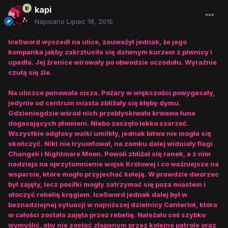
kapi
Napisano
Lipiec 18, 2016
IceSword wyszedł na ulice, zauważył jednak, że jego
kompanka jakby zakrztusiła się dziwnym kurzem z piwnicy i
upadła. Jej źrenice wirowały po obwodzie oczodołu. Wyraźnie
czułą się źle.
Na uliczce panowała cisza. Pożary w większości powygasały,
jedynie od centrum miasta zbliżały się kłęby dymu.
Gdzieniegdzie wśród nich przebłyskiwała krwawa łuna
dogasających płomieni. Niebo zaczęło lekko szarzeć.
Wszystkie odgłosy walki umilkły, jednak bitwa nie mogła się
skończyć. Nikt nie tryumfował, na zamku dalej widniały flagi
Changeli i Nightmare Moon. Powoli zbliżał się ranek, a z nim
nadzieja na oprzytomnienie wojsk Królowej i co ważniejsze na
wsparcie, które mogło przyjechać koleją. W prawdzie dworzec
był zajęty, lecz posiłki mogły zatrzymać się poza miastem i
otoczyć rebelię kręgiem. IceSword jednak dalej był w
beznadziejnej sytuacji w najniższej dzielnicy Canterlot, która
w całości została zajęta przez rebelię. Należało coś szybko
wymyślić, aby nie zostać złapanym przez kolejne patrole oraz