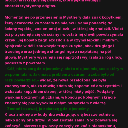
otoczona iskrzącą się bańską, która pękła wydając
charakterystyczny odgłos.
Momentalnie po przeniesieniu Mysthery dała znak kopytkiem,
żeby czarodziejka została na miejscu. Sama podeszłą do
ściany wąskiej, zacienionej uliczki, w której się znaleźli. Violet
też przycisnęła się do ściany i w ostatniej chwili powstrzymała
krzyk. Jej kopyto zagnieździło się w czymś lepkim i mokrym.
Spojrzała w dół i zauważyła trupa kucyka, obok drugiego i
trzeciego oraz jednego changelinga z rozpłataną na pół
głową. Mysthery wysunęła się naprzód i wyjrzała za róg ulicy,
podeszła z powrotem.
- Cóż, nie wiem gdzie jesteśmy, ale to nie jest miejsce o którym
wspomniałam. Jak masz problem z czarami trzeba było od
razu powiedzieć.-
widać, że nowa przełożona nie była
zachwycona, ale za chwilę zdała się zapomnieć o wszystkim i
wskazała kopytkiem stronę, w którą miały pójść. Podążały
wąskimi bocznymi uliczkami, w końcu po kolejnym skręcie
znalazły się pod wysokim białym budynkiem z wierzą.
- Zostań i czuwaj, ja zobaczę gdzie jesteśmy.
Klacz zniknęła w budynku wślizgując się bezszelestnie w
lekko uchylone drzwi. Violet została sama. Noc zdawała się
kończyć i pierwsze gwiazdy zaczęły znikać z nieboskłonu,