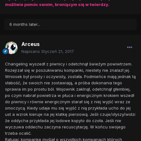
możliwie pomóc swoim, broniącym się w twierdzy.
6 months later...
Arceus
Napisano
Styczeń 21, 2017
Changeling wyszedł z piwnicy i odetchnął świeżym powiwtrzem.
Rozejrzał się w poszukiwaniu kompanki, niestety nie znalazł jej.
Wniosek był prosty i oczywisty, została. Podmieńce mają jednak tą
słabość, że swoich nie zostawiają, a próba dokonania tego
sprawia im po prostu ból. Wojownik zaklnął, odetchnął głembiej,
po czym nabrał powietrza w płuca i energicznym krokiem wszedł
do piwnicy i równie energicznym starał się z niej wyjść wraz ze
smoczycą. Kiedy udaje mu się wyjść z nią przykłada ucho do jej
ust a wzrok kieruje na jej klatkę piersiową. Jeśli czuje/słyszy/widzi
że oddycha przykłada jej lodowe kopyto do czoła. Jeśli nie
wyczuwa oddechu zaczyna recuscytację. W końcu swojego
trzeba ocalić.
Ratując kompankę myślał o wszystkich kompanach których