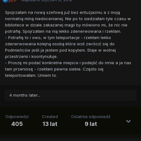
Spojrzałam na nową szefową już bez entuzjazmu a z moją
normalną miną niedocenianej. Nie po to siedziałam tyle czasu w
bibliotece w dziale zakazanej magii by mówiono mi, że nic nie
potrafię. Spojrzałam na nią lekko zdenerwowana i rzekłam.
- Potrafię to i owo, w tym teleportacje - rzekłam lekko
zdenerwowana kolejną osobą która woli zwrócić się do
Podmieńców jeśli ja jestem pod kopytem. Staje w wolnej
przestrzenii i koontynułuje.
- Proszę mi podać konkretne miejsce i podejść do mnie a ja nas
tam przeniosę - rzekłam pewna siebie. Często się
teleportowałam. Umiem to.
4 months later...
Odpowiedzi
Created
Ostatnia odpowiedź
405
13 lat
9 lat