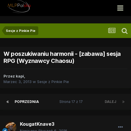
Sesje z Pinkie Pie
W poszukiwaniu harmonii - [zabawa] sesja
RPG (Wyznawcy Chaosu)
Przez
kapi
,
Marzec 3, 2013
w
Sesje z Pinkie Pie
POPRZEDNIA
Strona 17 z 17
DALEJ
KougatKnave3
Napisano
Styczeń 6, 2016