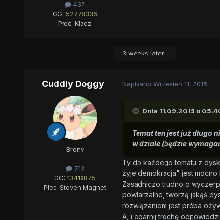
437
GG:
52778336
Płeć:
Klacz
3 weeks later...
Cuddly Doggy
Napisano
Wrzesień 11, 2015
Dnia 11.09.2015 o 05:4
Temat ten jest już długo 
w dziale (będzie wymagać 
Brony
Ty do każdego tematu z dysku
713
żyje demokracja" jest mocno b
GG:
13419875
Zasadniczo trudno o wyczerpan
Płeć:
Steven Magnet
powtarzalne, tworzą jakąś dys
rozwiązaniem jest próba ożyw
A, i ogarnij trochę odpowiedz