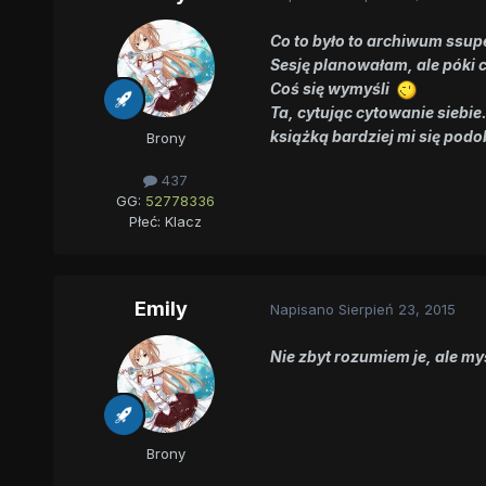
Co to było to archiwum ssupe
Sesję planowałam, ale póki 
Coś się wymyśli
Ta, cytując cytowanie siebie
książką bardziej mi się podo
Brony
437
GG:
52778336
Płeć:
Klacz
Emily
Napisano
Sierpień 23, 2015
Nie zbyt rozumiem je, ale my
Brony