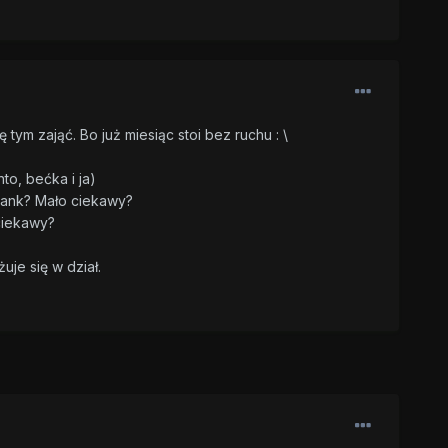
ym zająć. Bo już miesiąc stoi bez ruchu : \
nto, bećka i ja)
 Tank? Mało ciekawy?
ciekawy?
uje się w dział.