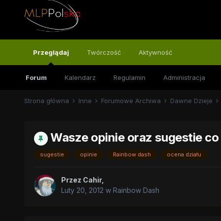
Przeglądaj
Twórczość
Aktywność
Forum
Kalendarz
Regulamin
Administracja
Strona główna
Inne
Forumowe Archiwa
Dawne Dzieje
Wasze opinie oraz sugestie co 
sugestie
opinie
Rainbow dash
ocena działu
Przez
Cahir
,
Luty 20, 2012
w
Rainbow Dash