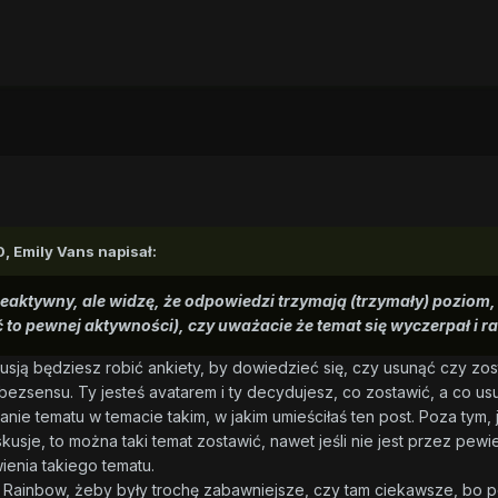
0,
Emily Vans
napisał:
nieaktywny, ale widzę, że odpowiedzi trzymają (trzymały) poziom
to pewnej aktywności), czy uważacie że temat się wyczerpał i r
sją będziesz robić ankiety, by dowiedzieć się, czy usunąć czy zos
ezsensu. Ty jesteś avatarem i ty decydujesz, co zostawić, a co us
ie tematu w temacie takim, w jakim umieściłaś ten post. Poza tym, j
kusje, to można taki temat zostawić, nawet jeśli nie jest przez p
ienia takiego tematu.
i Rainbow, żeby były trochę zabawniejsze, czy tam ciekawsze, bo pó