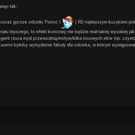
więc tak:
coraz gorsze odcinki. Ponoć (
) RD najlepszym kucykiem jest
riału lepszego, to efekt końcowy nie będzie miał takiej wysokiej ja
regent rzuca myśl przewodnią/motyw/kilka losowych słów (np. czy
userni byłoby wymyślenie fabuły dla odcinka, w którym występował