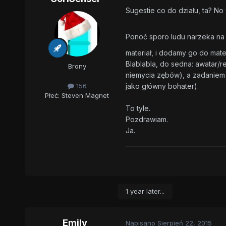
Sugestie co do działu, ta? No 
Ponoć sporo ludu narzeka na 
materiał, i dodamy go do mate
Blablabla, do sedna: awatar/
Brony
niemycia zębów), a zadaniem 
jako główny bohater).
156
Płeć:
Steven Magnet
To tyle.
Pozdrawiam.
Ja.
1 year later...
Emily
Napisano
Sierpień 22, 2015