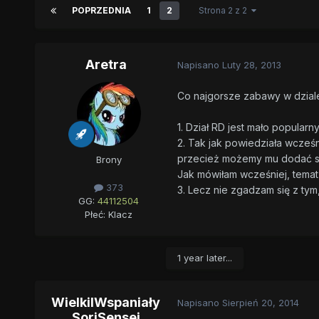
POPRZEDNIA
1
2
Strona 2 z 2
Aretra
Napisano
Luty 28, 2013
Co najgorsze zabawy w dziale 
1. Dział RD jest mało popularny
2. Tak jak powiedziała wcześ
przecież możemy mu dodać sk
Brony
Jak mówiłam wcześniej, tema
373
3. Lecz nie zgadzam się z tym,
GG:
44112504
Płeć:
Klacz
1 year later...
WielkiIWspaniały
Napisano
Sierpień 20, 2014
SoriSensei