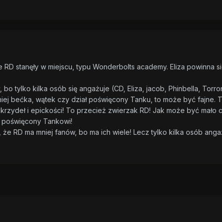
RD stanęły w miejscu, typu Wonderbolts academy. Eliza powinna się t
, bo tylko kilka osób się angażuje (CD, Eliza, jacob, Phinbella, Torro
niej bećka, wątek czy dział poświęcony Tanku, to może być fajne.
rzydeł i epickości! To przecież zwierzak RD! Jak może być mało 
t poświęcony Tankowi!
 że RD ma mniej fanów, bo ma ich wiele! Lecz tylko kilka osób angaż