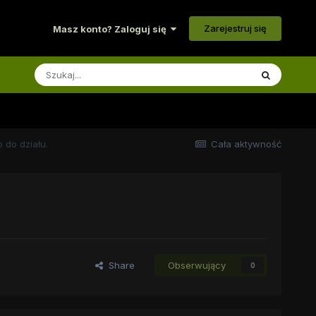
Zarejestruj się
Masz konto? Zaloguj się
 do działu.
Cała aktywność
Share
Obserwujący
0