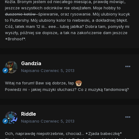
Koźla. Bronym jestem od niecałego miesiąca, prawdę mówiąc,
jeszcze wszystkich odcinków nie obejżałem. Moje hobby to
duszenie kotów
śpiewanie, oraz rysowanie. Mój ulubiony kucyk
to Fluttershy. Mój ulubiony kolor to niebieski, a dokładniej błękit.
Cóż, latek mam 12 iii... eee... lubię jabłka? Dobra tam, pomysły mi
wyszły, później sie dopisze, a tak na zakończenie dam jeszcze
*Brohoof*.
Gandzia
Napisano
Czerwiec 5, 2013
Witaj na forum! Baw się dobrze, łap
Powiedz mi - jakiej muzyki słuchasz? Co z muzyką fandomową?
Riddle
Napisano
Czerwiec 5, 2013
Och, naprawdę niepotrzebnie, chociaż... *Zjada babeczkę*