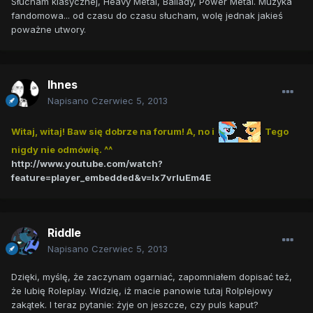
Słucham klasycznej, Heavy Metal, Ballady, Power Metal. Muzyka
fandomowa... od czasu do czasu słucham, wolę jednak jakieś
poważne utwory.
Ihnes
Napisano
Czerwiec 5, 2013
Witaj, witaj! Baw się dobrze na forum! A, no i
Tego
nigdy nie odmówię. ^^
http://www.youtube.com/watch?
feature=player_embedded&v=Ix7vrluEm4E
Riddle
Napisano
Czerwiec 5, 2013
Dzięki, myślę, że zaczynam ogarniać, zapomniałem dopisać też,
że lubię Roleplay. Widzię, iż macie panowie tutaj Rolplejowy
zakątek. I teraz pytanie: żyje on jeszcze, czy puls kaput?