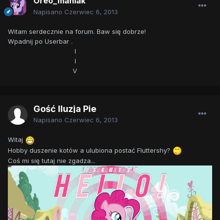
Oreo_maniak
Napisano
Czerwiec 6, 2013
Witam serdecznie na forum. Baw się dobrze!
Wpadnij po Userbar .
I
I
V
Gość Iluzja Pie
Napisano
Czerwiec 6, 2013
Witaj
Hobby duszenie kotów a ulubiona postać Fluttershy?
Coś mi się tutaj nie zgadza...