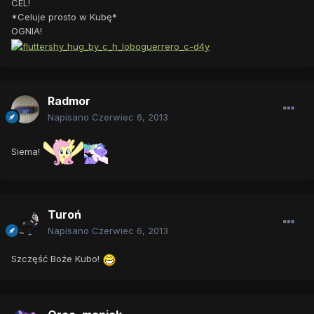
CEL!
*Celuje prosto w Kubę*
OGNIA!
Radmor
Napisano
Czerwiec 6, 2013
Siema!
Turoń
Napisano
Czerwiec 6, 2013
Szczęść Boże Kubo!