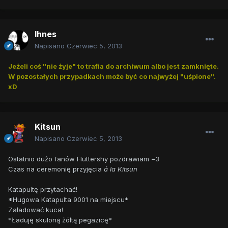
Ihnes
Napisano
Czerwiec 5, 2013
Jeżeli coś "nie żyje" to trafia do archiwum albo jest zamknięte.
W pozostałych przypadkach może być co najwyżej "uśpione".
xD
Kitsun
Napisano
Czerwiec 5, 2013
Ostatnio dużo fanów Fluttershy pozdrawiam =3
Czas na ceremonię przyjęcia
á la Kitsun
Katapultę przytachać!
*Hugowa Katapulta 9001 na miejscu*
Załadować kuca!
*Ładuję skuloną żółtą pegazicę*