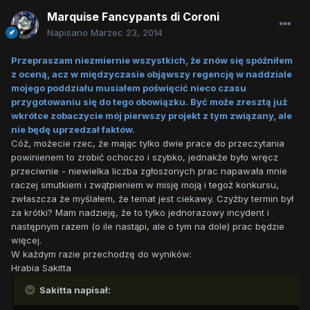
Marquise Fancypants di Coroni
Napisano
Marzec 23, 2014
Przepraszam niezmiernie wszystkich, że znów się spóźniłem
z oceną, acz w międzyczasie objąwszy regencję w naddziale
mojego poddziału musiałem poświęcić nieco czasu
przygotowaniu się do tego obowiązku. Być może zresztą już
wkrótce zobaczycie mój pierwszy projekt z tym związany, ale
nie będę uprzedzał faktów.
Cóż, możecie rzec, że mając tylko dwie prace do przeczytania
powinienem to zrobić ochoczo i szybko, jednakże było wręcz
przeciwnie - niewielka liczba zgłoszonych prac napawała mnie
raczej smutkiem i zwątpieniem w misję moją i tegoż konkursu,
zwłaszcza że myślałem, że temat jest ciekawy. Czyżby termin był
za krótki? Mam nadzieję, że to tylko jednorazowy incydent i
następnym razem (o ile nastąpi, ale o tym na dole) prac będzie
więcej.
W każdym razie przechodzę do wyników:
Hrabia Sakitta
Sakitta napisał: