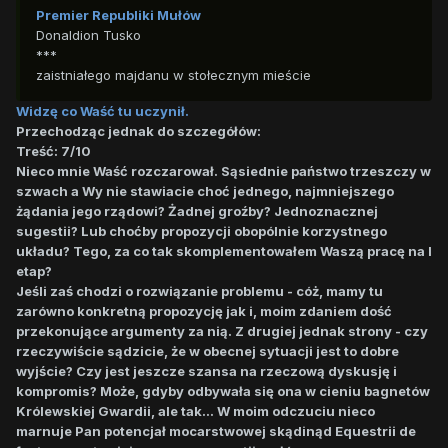
Premier Republiki Mułów
Donaldion Tusko
***
zaistniałego majdanu w stołecznym mieście
Widzę co Waść tu uczynił.
Przechodząc jednak do szczegółów:
Treść: 7/10
Nieco mnie Waść rozczarował. Sąsiednie państwo trzeszczy w
szwach a Wy nie stawiacie choć jednego, najmniejszego
żądania jego rządowi? Żadnej groźby? Jednoznacznej
sugestii? Lub choćby propozycji obopólnie korzystnego
układu? Tego, za co tak skomplementowałem Waszą pracę na I
etap?
Jeśli zaś chodzi o rozwiązanie problemu - cóż, mamy tu
zarówno konkretną propozycję jak i, moim zdaniem dość
przekonujące argumenty za nią. Z drugiej jednak strony - czy
rzeczywiście sądzicie, że w obecnej sytuacji jest to dobre
wyjście? Czy jest jeszcze szansa na rzeczową dyskusję i
kompromis? Może, gdyby odbywała się ona w cieniu bagnetów
Królewskiej Gwardii, ale tak... W moim odczuciu nieco
marnuje Pan potencjał mocarstwowej skądinąd Equestrii de