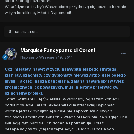
spod żadnego sztandaru...
W każdym razie, być Wasze pióra przydadzą się jeszcze koronie
w tym konflikcie, Młodzi Dyplomaci!
5 months later...
Marquise Fancypants di Coroni
Napisano
Wrzesień 19, 2014
Cóż, niestety, nawet w życiu najwybitniejszego stratega,
planisty, szachisty czy dyplomaty nie wszystko idzie po jego
myśli. Tak też i nasza kancelaria, zalana nawałą spraw tyleż
prozaicznych, co poważnych, musi niestety przerwać ów
szlachetny projekt.
Toteż, w imieniu Jej Świetlistej Wysokości, ogłaszam koniec i
podsumowanie I etapu Akademii Equestriańskiej Dyplomacji.
Korona jednak bynajmniej wcale nie zapomniała o swych
zdolnych i ambitnych synach - wręcz przeciwnie, ze względu na
sytuację tym bardziej ich docenia i potrzebuje. Toteż
bezapelacyjny zwycięzca tejże edycji, Baron Gandzia von