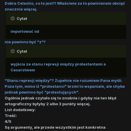
Dobra Celestio, co to jest?! Właściwie za to powinienem obciąć
znacznie więcej.
Cytat
importować od
nie powinno być "z"?
Cytat
wyjścia ze stanu represji między protestantami a
Cesarstwem
"Stanu represji między"? Zupełnie nie rozumiem Pana myśli.
Poza tym, mimo iż "protestanci" brzmi to wspaniale, ale chyba
jednak powinno być "protestujących".
Ogólnie jednak czytało się to znośnie i gdyby nie ten błąd
ortograficzny byłyby 2 albo 3 punkty więcej.
List dodatkowy:
Treść:
4/5
Są argumenty, ale przede wszystkim jest konkretna