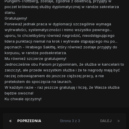
Pungern-Trottberg, zostaje, zgodnie z obietnicą, przyjęty w
poczet królewskiej służby dyplomatycznej w randze sekretarza
stanu.
Gratulujemy!
Ponieważ jednak praca w dyplomacji szczególnie wymaga
wytrwałości, systematyczności i mimo wszystko pewnego...
uporu, to chcielibyśmy również nagrodzić, nieodstępującego
lidera punktacji niemal na krok i wytrwale stąpającego mu po...
pęcinach - Hrabiego Sakittę, który również zostaje przyjęty do
korpusu, w randze podsekretarza.
Mu również szczerze gratulujemy!
Jednocześnie obu Panom przypominam, że służba w kancelarii to
zaszczyt, ale przede wszystkim służba i że te nagrody mają być
raczej zobowiązaniem do jeszcze cięższej pracy, a nie
pretekstem do spoczęcia na laurach.
W każdym razie - raz jeszcze gratuluję i liczę, że Wasza służba
będzie owocna!
Ku chwale ojczyzny!
POPRZEDNIA
Strona 3 z 3
DALEJ