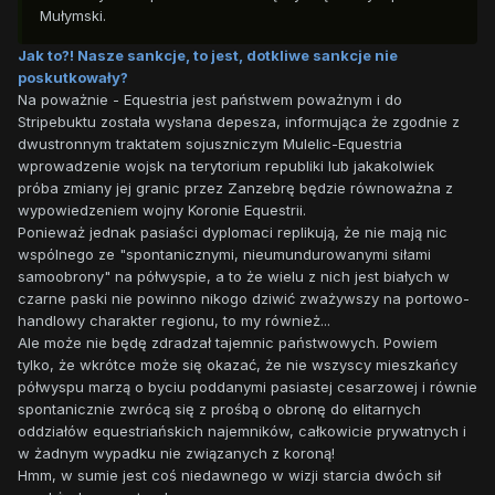
Mułymski.
Jak to?! Nasze sankcje, to jest, dotkliwe sankcje nie
poskutkowały?
Na poważnie - Equestria jest państwem poważnym i do
Stripebuktu została wysłana depesza, informująca że zgodnie z
dwustronnym traktatem sojuszniczym Mulelic-Equestria
wprowadzenie wojsk na terytorium republiki lub jakakolwiek
próba zmiany jej granic przez Zanzebrę będzie równoważna z
wypowiedzeniem wojny Koronie Equestrii.
Ponieważ jednak pasiaści dyplomaci replikują, że nie mają nic
wspólnego ze "spontanicznymi, nieumundurowanymi siłami
samoobrony" na półwyspie, a to że wielu z nich jest białych w
czarne paski nie powinno nikogo dziwić zważywszy na portowo-
handlowy charakter regionu, to my również...
Ale może nie będę zdradzał tajemnic państwowych. Powiem
tylko, że wkrótce może się okazać, że nie wszyscy mieszkańcy
półwyspu marzą o byciu poddanymi pasiastej cesarzowej i równie
spontanicznie zwrócą się z prośbą o obronę do elitarnych
oddziałów equestriańskich najemników, całkowicie prywatnych i
w żadnym wypadku nie związanych z koroną!
Hmm, w sumie jest coś niedawnego w wizji starcia dwóch sił