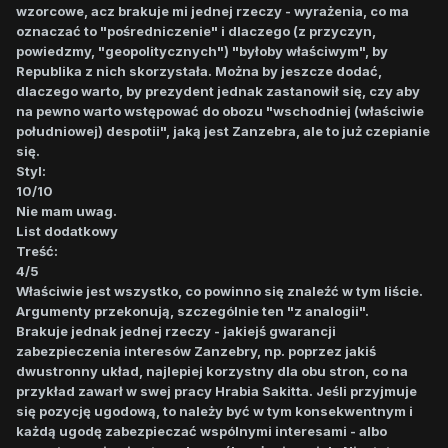
wzorcowe, acz brakuje mi jednej rzeczy - wyrażenia, co ma
oznaczać to "pośredniczenie" i dlaczego (z przyczyn,
powiedzmy, "geopolitycznych") "byłoby właściwym", by
Republika z nich skorzystała. Można by jeszcze dodać,
dlaczego warto, by prezydent jednak zastanowił się, czy aby
na pewno warto wstępować do obozu "wschodniej (właściwie
południowej) despotii", jaką jest Zanzebra, ale to już czepianie
się.
Styl:
10/10
Nie mam uwag.
List dodatkowy
Treść:
4/5
Właściwie jest wszystko, co powinno się znaleźć w tym liście.
Argumenty przekonują, szczególnie ten "z analogii".
Brakuje jednak jednej rzeczy - jakiejś gwarancji
zabezpieczenia interesów Zanzebry, np. poprzez jakiś
dwustronny układ, najlepiej korzystny dla obu stron, co na
przykład zawarł w swej pracy Hrabia Sakitta. Jeśli przyjmuje
się pozycję ugodową, to należy być w tym konsekwentnym i
każdą ugodę zabezpieczać wspólnymi interesami - albo