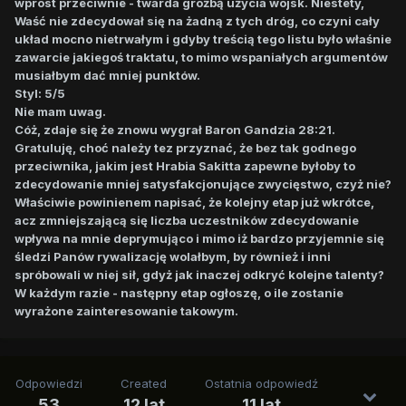
wprost przeciwnie - twarda groźbą użycia wojsk. Niestety,
Waść nie zdecydował się na żadną z tych dróg, co czyni cały
układ mocno nietrwałym i gdyby treścią tego listu było właśnie
zawarcie jakiegoś traktatu, to mimo wspaniałych argumentów
musiałbym dać mniej punktów.
Styl: 5/5
Nie mam uwag.
Cóż, zdaje się że znowu wygrał Baron Gandzia 28:21.
Gratuluję, choć należy tez przyznać, że bez tak godnego
przeciwnika, jakim jest Hrabia Sakitta zapewne byłoby to
zdecydowanie mniej satysfakcjonujące zwycięstwo, czyż nie?
Właściwie powinienem napisać, że kolejny etap już wkrótce,
acz zmniejszającą się liczba uczestników zdecydowanie
wpływa na mnie deprymująco i mimo iż bardzo przyjemnie się
śledzi Panów rywalizację wolałbym, by również i inni
spróbowali w niej sił, gdyż jak inaczej odkryć kolejne talenty?
W każdym razie - następny etap ogłoszę, o ile zostanie
wyrażone zainteresowanie takowym.
Odpowiedzi
Created
Ostatnia odpowiedź
53
12 lat
11 lat