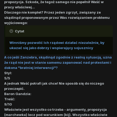
propozycja. Szkoda, że tegoż samego nie popełnił Waść w
pracy właściwej...
Dlaczego nie komplet? Przez jeden zgrzyt, związany ze
skądinąd proponowanym przez Was rozwiązaniem problemu
wyjściowego:
Cytat
Winniśmy pozwolić Ich rządowi działać niezależnie, by
ukazać się jako dobrzy i wspierający sojusznicy
A co jeśli Zanzebra, skądinąd zgodnie z realną sytuacją, uzna
że rząd nie jest w stanie samemu zapanować nad protestami i
dokona "bratniej interwencji"?
Styl:
5/5
A jednak Waść potrafi jak chce! Nie sposób się do niczego
przeczepić.
Baron Gandzia:
Treść:
9/10
Właściwie jest wszystko co trzeba - argumenty, propozycja
(marchewka) lecz pod warunkiem (kij). Wszystko właściwie