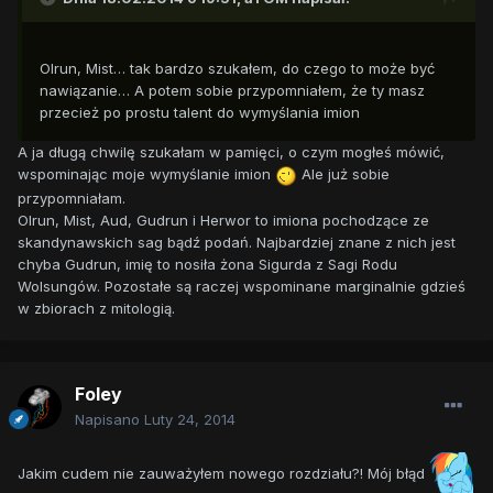
Olrun, Mist… tak bardzo szukałem, do czego to może być
nawiązanie… A potem sobie przypomniałem, że ty masz
przecież po prostu talent do wymyślania imion
A ja długą chwilę szukałam w pamięci, o czym mogłeś mówić,
wspominając moje wymyślanie imion
Ale już sobie
przypomniałam.
Olrun, Mist, Aud, Gudrun i Herwor to imiona pochodzące ze
skandynawskich sag bądź podań. Najbardziej znane z nich jest
chyba Gudrun, imię to nosiła żona Sigurda z Sagi Rodu
Wolsungów. Pozostałe są raczej wspominane marginalnie gdzieś
w zbiorach z mitologią.
Foley
Napisano
Luty 24, 2014
Jakim cudem nie zauważyłem nowego rozdziału?! Mój błąd