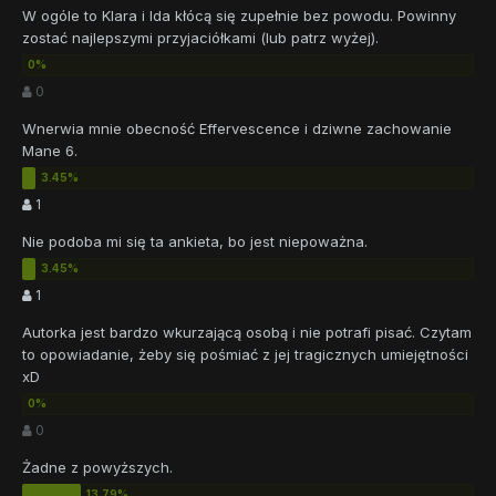
W ogóle to Klara i Ida kłócą się zupełnie bez powodu. Powinny
zostać najlepszymi przyjaciółkami (lub patrz wyżej).
0
Wnerwia mnie obecność Effervescence i dziwne zachowanie
Mane 6.
1
Nie podoba mi się ta ankieta, bo jest niepoważna.
1
Autorka jest bardzo wkurzającą osobą i nie potrafi pisać. Czytam
to opowiadanie, żeby się pośmiać z jej tragicznych umiejętności
xD
0
Żadne z powyższych.