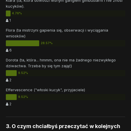
Klara (ta, która dowodzi leśnym gangiem gimbusiarni i nie znosi
kucyków).
1
Flora (ta mistrzyni gapienia się, obserwacji i wyciągania
wniosków)
6
Dorota (ta, która... hmmm, ona nie ma żadnego niezwykłego
dziwactwa. Trzeba by się tym zająć)
2
Effervescence ("włoski kucyk", przyjaciele)
2
3. O czym chciałbyś przeczytać w kolejnych