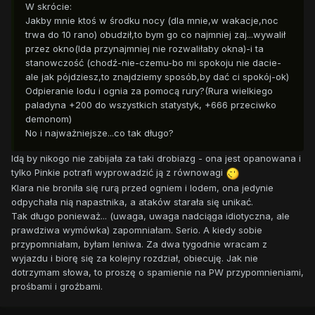
W skrócie:
Jakby mnie ktoś w środku nocy (dla mnie,w wakacje,noc
trwa do 10 rano) obudził,to bym go co najmniej zaj...wywalił
przez okno(Ida przynajmniej nie rozwaliłaby okna)-i ta
stanowczość (chodź-nie-czemu-bo mi spokoju nie dacie-
ale jak pójdziesz,to znajdziemy sposób,by dać ci spokój-ok)
Odpieranie lodu i ognia za pomocą rury?(Rura wielkiego
paladyna +200 do wszystkich statystyk, +666 przeciwko
demonom)
No i najważniejsze...co tak długo?
Idą by nikogo nie zabijała za taki drobiazg - ona jest opanowana i
tylko Pinkie potrafi wyprowadzić ją z równowagi
Klara nie broniła się rurą przed ogniem i lodem, ona jedynie
odpychała nią napastnika, a ataków starała się unikać.
Tak długo ponieważ... (uwaga, uwaga nadciąga idiotyczna, ale
prawdziwa wymówka) zapomniałam. Serio. A kiedy sobie
przypomniałam, byłam leniwa. Za dwa tygodnie wracam z
wyjazdu i biorę się za kolejny rozdział, obiecuję. Jak nie
dotrzymam słowa, to proszę o spamienie na PW przypomnieniami,
prośbami i groźbami.