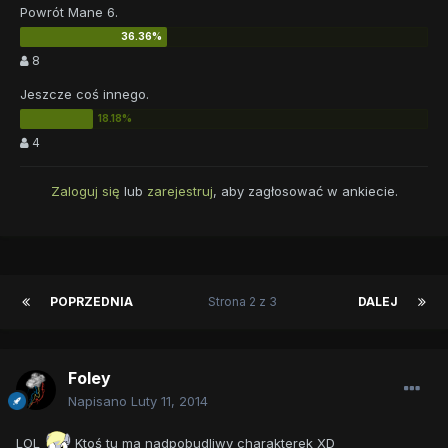
Powrót Mane 6.
8
Jeszcze coś innego.
4
Zaloguj się
lub
zarejestruj
, aby zagłosować w ankiecie.
POPRZEDNIA
Strona 2 z 3
DALEJ
Foley
Napisano
Luty 11, 2014
LOL
Ktoś tu ma nadpobudliwy charakterek XD