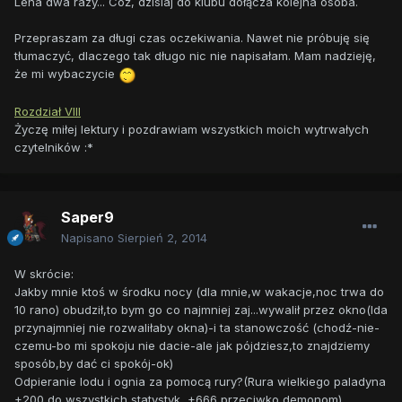
Lena dwa razy... Cóż, dzisiaj do klubu dołącza kolejna osoba.
Przepraszam za długi czas oczekiwania. Nawet nie próbuję się
tłumaczyć, dlaczego tak długo nic nie napisałam. Mam nadzieję,
że mi wybaczycie
Rozdział VIII
Życzę miłej lektury i pozdrawiam wszystkich moich wytrwałych
czytelników :*
Saper9
Napisano
Sierpień 2, 2014
W skrócie:
Jakby mnie ktoś w środku nocy (dla mnie,w wakacje,noc trwa do
10 rano) obudził,to bym go co najmniej zaj...wywalił przez okno(Ida
przynajmniej nie rozwaliłaby okna)-i ta stanowczość (chodź-nie-
czemu-bo mi spokoju nie dacie-ale jak pójdziesz,to znajdziemy
sposób,by dać ci spokój-ok)
Odpieranie lodu i ognia za pomocą rury?(Rura wielkiego paladyna
+200 do wszystkich statystyk, +666 przeciwko demonom)