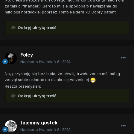
No, ciekawy rozdzialik, i do tego mocna końcówka (a niech cię
za taki cliffhanger!). Bardzo mi się spodobało nawiązanie do
mitologii nordyckiej poprzez Tomb Raidera xD Dobry patent.
Odkryj ukrytą treść
Foley
Napisano
Kwiecień 6, 2014
No, przyznaję się bez bicia, że chwilę trwało zanim mój mózg
zaczął sobie układać co działo się wcześniej
Reszta przemyśleń:
Odkryj ukrytą treść
tajemny gostek
Napisano
Kwiecień 6, 2014