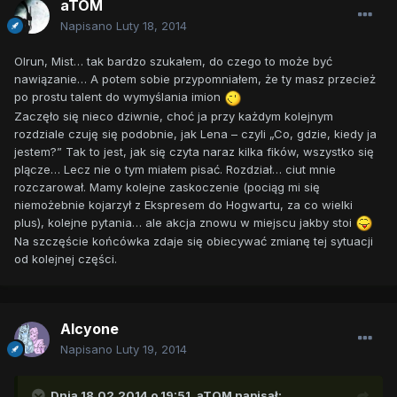
aTOM
Napisano
Luty 18, 2014
Olrun, Mist… tak bardzo szukałem, do czego to może być
nawiązanie… A potem sobie przypomniałem, że ty masz przecież
po prostu talent do wymyślania imion
Zaczęło się nieco dziwnie, choć ja przy każdym kolejnym
rozdziale czuję się podobnie, jak Lena – czyli „Co, gdzie, kiedy ja
jestem?” Tak to jest, jak się czyta naraz kilka fików, wszystko się
plącze… Lecz nie o tym miałem pisać. Rozdział… ciut mnie
rozczarował. Mamy kolejne zaskoczenie (pociąg mi się
niemożebnie kojarzył z Ekspresem do Hogwartu, za co wielki
plus), kolejne pytania… ale akcja znowu w miejscu jakby stoi
Na szczęście końcówka zdaje się obiecywać zmianę tej sytuacji
od kolejnej części.
Alcyone
Napisano
Luty 19, 2014
Dnia 18.02.2014 o 19:51, aTOM napisał: