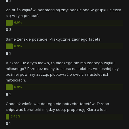
2
Za dużo wątków, bohaterki są zbyt podzielone w grupki i ciężko
się w tym połapać.
2
Same żeńskie postacie. Praktycznie żadnego faceta.
2
A skoro już o tym mowa, to dlaczego nie ma żadnego wątku
miłosnego? Przecież mamy tu sześć nastolatek, wcześniej czy
później powinny zacząć plotkować o swoich nastoletnich
miłościach.
2
Chociaż właściwie do tego nie potrzeba facetów. Trzeba
shipować bohaterki między sobą, proponuję Klara x Ida.
1