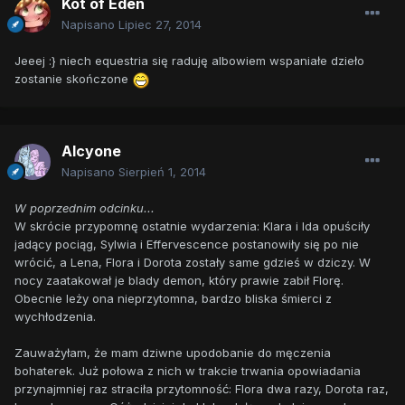
Kot of Eden
Napisano
Lipiec 27, 2014
Jeeej :} niech equestria się raduję albowiem wspaniałe dzieło
zostanie skończone
Alcyone
Napisano
Sierpień 1, 2014
W poprzednim odcinku...
W skrócie przypomnę ostatnie wydarzenia: Klara i Ida opuściły
jadący pociąg, Sylwia i Effervescence postanowiły się po nie
wrócić, a Lena, Flora i Dorota zostały same gdzieś w dziczy. W
nocy zaatakował je blady demon, który prawie zabił Florę.
Obecnie leży ona nieprzytomna, bardzo bliska śmierci z
wychłodzenia.
Zauważyłam, że mam dziwne upodobanie do męczenia
bohaterek. Już połowa z nich w trakcie trwania opowiadania
przynajmniej raz straciła przytomność: Flora dwa razy, Dorota raz,