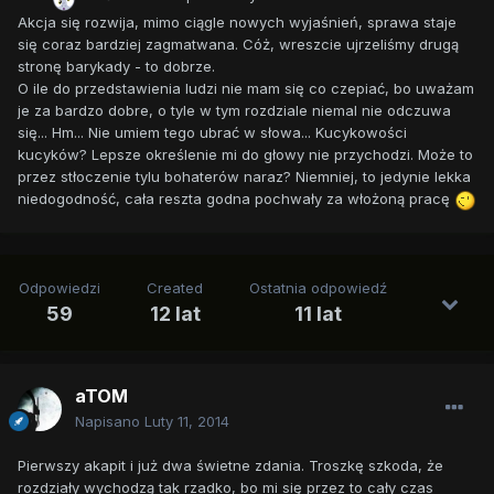
Akcja się rozwija, mimo ciągle nowych wyjaśnień, sprawa staje
się coraz bardziej zagmatwana. Cóż, wreszcie ujrzeliśmy drugą
stronę barykady - to dobrze.
O ile do przedstawienia ludzi nie mam się co czepiać, bo uważam
je za bardzo dobre, o tyle w tym rozdziale niemal nie odczuwa
się... Hm... Nie umiem tego ubrać w słowa... Kucykowości
kucyków? Lepsze określenie mi do głowy nie przychodzi. Może to
przez stłoczenie tylu bohaterów naraz? Niemniej, to jedynie lekka
niedogodność, cała reszta godna pochwały za włożoną pracę
Odpowiedzi
Created
Ostatnia odpowiedź
59
12 lat
11 lat
aTOM
Napisano
Luty 11, 2014
Pierwszy akapit i już dwa świetne zdania. Troszkę szkoda, że
rozdziały wychodzą tak rzadko, bo mi się przez to cały czas