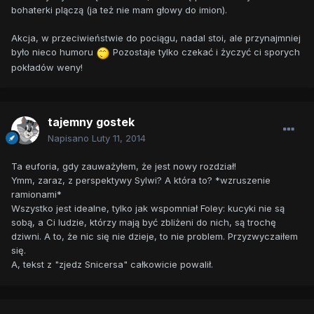
bohaterki plączą (ja też nie mam głowy do imion).
Akcja, w przeciwieństwie do pociągu, nadal stoi, ale przynajmniej
było nieco humoru
Pozostaje tylko czekać i życzyć ci sporych
pokładów weny!
tajemny gostek
Napisano
Luty 11, 2014
Ta euforia, gdy zauważyłem, że jest nowy rozdział!
Ymm, zaraz, z perspektywy Sylwi? A która to? *wzruszenie
ramionami*
Wszystko jest idealne, tylko jak wspomniał Foley: kucyki nie są
sobą, a Ci ludzie, którzy mają być zbliżeni do nich, są trochę
dziwni. A to, że nic się nie dzieje, to nie problem. Przyzwyczaiłem
się.
A, tekst z "zjedz Snicersa" całkowicie powalił.