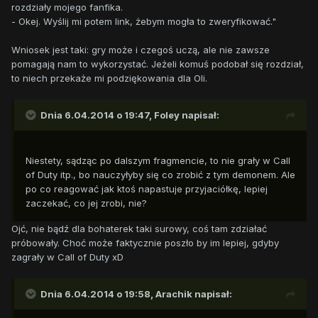
rozdziały mojego fanfika.
- Okej. Wyślij mi potem link, żebym mogła to zweryfikować."
Wniosek jest taki: gry może i czegoś uczą, ale nie zawsze
pomagają nam to wykorzystać. Jeżeli komuś podobał się rozdział,
to niech przekaże mi podziękowania dla Oli.
Dnia 6.04.2014 o 19:47, Foley napisał:
Niestety, sądząc po dalszym fragmencie, to nie grały w Call
of Duty itp., bo nauczyłyby się co zrobić z tym demonem. Ale
po co reagować jak ktoś napastuje przyjaciółkę, lepiej
zaczekać, co jej zrobi, nie?
Ojć, nie bądź dla bohaterek taki surowy, coś tam zdziałać
próbowały. Choć może faktycznie poszło by im lepiej, gdyby
zagrały w Call of Duty xD
Dnia 6.04.2014 o 19:58, Arachik napisał: