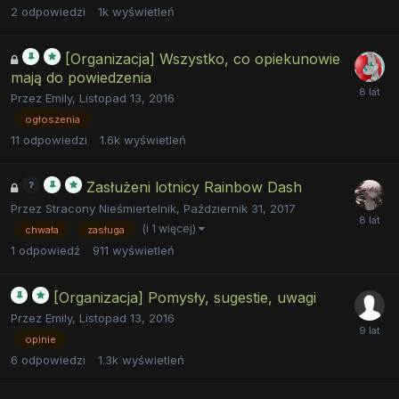
2
odpowiedzi
1k
wyświetleń
[Organizacja] Wszystko, co opiekunowie
mają do powiedzenia
Przez
Emily
,
Listopad 13, 2016
ogłoszenia
11
odpowiedzi
1.6k
wyświetleń
Zasłużeni lotnicy Rainbow Dash
Przez
Stracony Nieśmiertelnik
,
Październik 31, 2017
(i 1 więcej)
chwała
zasługa
1
odpowiedź
911
wyświetleń
[Organizacja] Pomysły, sugestie, uwagi
Przez
Emily
,
Listopad 13, 2016
opinie
6
odpowiedzi
1.3k
wyświetleń