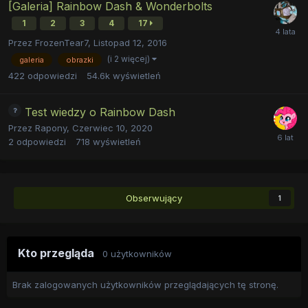
[Galeria] Rainbow Dash & Wonderbolts
1
2
3
4
17
Przez
FrozenTear7
,
Listopad 12, 2016
(i 2 więcej)
galeria
obrazki
422
odpowiedzi
54.6k
wyświetleń
Test wiedzy o Rainbow Dash
Przez
Rapony
,
Czerwiec 10, 2020
2
odpowiedzi
718
wyświetleń
Obserwujący
1
Kto przegląda
0 użytkowników
Brak zalogowanych użytkowników przeglądających tę stronę.