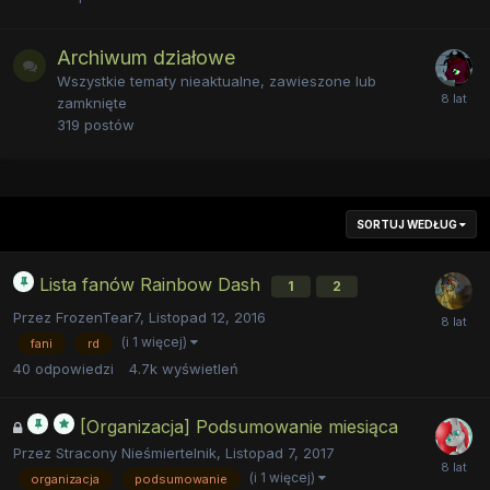
Archiwum działowe
Wszystkie tematy nieaktualne, zawieszone lub
zamknięte
319
postów
SORTUJ WEDŁUG
Lista fanów Rainbow Dash
1
2
Przez
FrozenTear7
,
Listopad 12, 2016
(i 1 więcej)
fani
rd
40
odpowiedzi
4.7k
wyświetleń
[Organizacja] Podsumowanie miesiąca
Przez
Stracony Nieśmiertelnik
,
Listopad 7, 2017
(i 1 więcej)
organizacja
podsumowanie