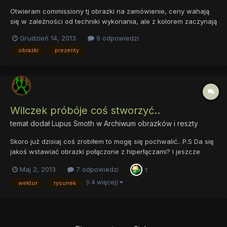
Otwieram commissiony tj obrazki na zamówienie, ceny wahają
się w zależności od techniki wykonania, ale z kolorem zaczynają
się już od 20zł, jeżeli ktoś byłby zainteresowany śmiało pisać^^
Grudzień 14, 2013
9 odpowiedzi
zapraszam też na fb : https://www.facebook.com/turonie
obrazki
prezenty
Wilczek próbóje coś stworzyć..
temat dodał
Lupus Smoth
w
Archiwum obrazków i reszty
Skoro już dzisiaj coś zrobiłem to mogę się pochwalić.. P.S Da się
jakoś wstawiać obrazki połączone z hiperłączami? I jeszcze
takie coś nie do końca legalne bo grafiki z google image
Maj 2, 2013
7 odpowiedzi
1
(i 4 więcej)
wektor
rysunek