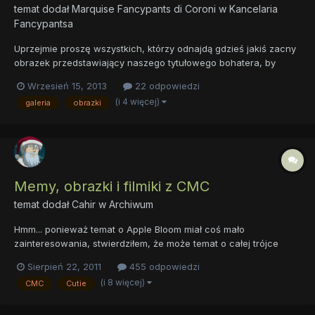
temat dodał
Marquise Fancypants di Coroni
w
Kancelaria
Fancypantsa
Uprzejmie proszę wszystkich, którzy odnajdą gdzieś jakiś zacny
obrazek przedstawiający naszego tytułowego bohatera, by
zechcieli podzielić się nim w tym oto wątku!
Wrzesień 15, 2013
22 odpowiedzi
(i 4 więcej)
galeria
obrazki
Memy, obrazki i filmiki z CMC
temat dodał
Cahir
w
Archiwum
Hmm... ponieważ temat o Apple Bloom miał coś mało
zainteresowania, stwierdziłem, że może temat o całej trójce
będzie bardziej obfity w memy itp. na dzień dobry
Sierpień 22, 2011
455 odpowiedzi
(i 8 więcej)
CMC
Cutie