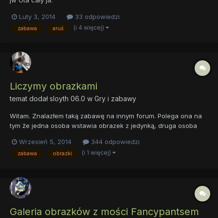
Luty 3, 2014
33 odpowiedzi
(i 4 więcej)
zabawa
aruś
Liczymy obrazkami
temat dodał
sloyth 06.0
w
Gry i zabawy
Witam. Znalazłem taką zabawę na innym forum. Polega ona na
tym że jedna osoba wstawia obrazek z jedynką, druga osoba
wstawia obrazek z dwójką, trzecia osoba z trójką itd. To ja
Wrzesień 5, 2014
344 odpowiedzi
zacznę:
(i 1 więcej)
zabawa
obrazki
Galeria obrazków z mości Fancypantsem