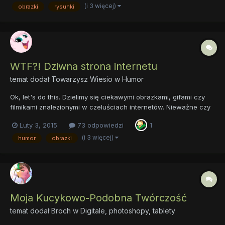
wstawię od najstarszej do najnowszej, by było w...
(i 3 więcej)
obrazki
rysunki
WTF?! Dziwna strona internetu
temat dodał
Towarzysz Wiesio
w
Humor
Ok, let's do this. Dzielimy się ciekawymi obrazkami, gifami czy
filmikami znalezionymi w czeluściach internetów. Nieważne czy
śmieszne czy straszne, warunek jest jeden - muszą być
Luty 3, 2015
73 odpowiedzi
1
naprawdę dziwne, WTF, co ja pacze . Dawajcie, wierzę w was
To ja rozkręcam moimi ulubieńcami:
(i 3 więcej)
humor
obrazki
Moja Kucykowo-Podobna Twórczość
temat dodał
Broch
w
Digitale, photoshopy, tablety