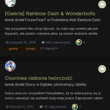
[Galeria] Rainbow Dash & Wonderbolts
temat dodał
FrozenTear7
w
Podniebny klub Rainbow Dash
Hej wszystkim! Nie chcę słyszeć, że mam ego wielkie jak pół
Equestrii, ale jestem ciekawa jakie są wasze ulubione dzieła
przedstawiające mnie i moich wspaniałych znajomych -
Listopad 12, 2016
422 odpowiedzi
4
Wonderbolts! No dobra ego może tak na ćwierć Equestrii...
Postujcie swoje ulubione obrazki z naszymi wspaniały...
(i 2 więcej)
galeria
obrazki
Cluvrowa radosna twórczość
temat dodał
Cluvry
w
Digitale, photoshopy, tablety
Dobry wieczór wszystkim! Pomyślałem, że to dobra pora, by w
końcu odważyć się wstawić tutaj moje prace Zapraszam zatem
wszystkich zainteresowanych na podróż po mojej amatorskiej
Styczeń 4, 2017
75 odpowiedzi
7
galerii i z góry dziękuję za szczere oceny Pomyślałem, że prace