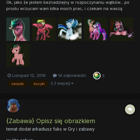
Ok, jako że jestem beznadziejny w rozpoczynaniu wątków... po
prostu wrzucam wam kilka moich prac, i czekam na waszą
reakcję ^^
Listopad 12, 2016
14 odpowiedzi
5
(i 2 więcej)
obrazki
kucyki
{Zabawa} Opisz się obrazkiem
temat dodał
arkadiusz fuks
w
Gry i zabawy
jw Ota cały ja: