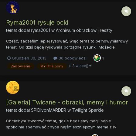
Ryma2001 rysuje ocki
temat dodał
ryma2001
w
Archiwum obrazków i reszty
Cześć, zaczęłam lepiej rysować, więc teraz to pełnowymiarowy
temat. Od dziś będę rysowała porządne rysunki. Możecie
zamawiać u mnie rysunki kucyków, i, jeśli waszych oczu nie da
Grudzień 30, 2013
30 odpowiedzi
1
się tak łatwo wypalić, ludzi w stylu anime, lub jakimś innym, bo
właściwie nie wiem, w jakim stylu maluję. A więc tak....
(i 3 więcej)
Zamówienia
MY little pony
[Galeria] Twicane - obrazki, memy i humor
temat dodał
SPIDIvonMARDER
w
Twilight Sparkle
Chciałbym stworzyć temat, gdzie będziemy mogli sobie
spokojnie spamować chyba najśmieszniejszym meme z IV
sezony. TWICANE! Ten kaduceusz ma potężny potencjał! Lecimy.