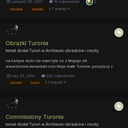
Listopad 30, 2013
10 odpowiedzi
2
Na początek cztery memy stworzone przeze mnie:
(i 7 więcej)
twicane
obrazki
Obrazki Turonia
temat dodał
Turoń
w
Archiwum obrazków i reszty
na kompie dużo nie mam tyle co z Mojego dA
www.turonie.deviantart.com Moje małe Turonie: powyższy z
Mojego terazczasowego avatara Turoń anonim Kolejny Turoń
Luty 20, 2013
252 odpowiedzi
Ksiądz. Ogólnie lubię Księży, a i Turonie też
(i 2 więcej)
rysunki
turoń
Commissiony Turonia
temat dodał
Turoń
w
Archiwum obrazków i reszty