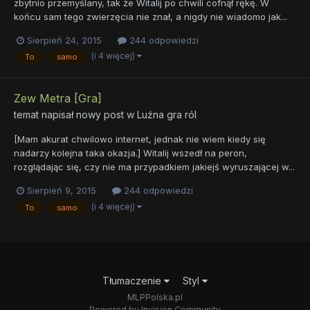
zbytnio przemyślany, tak że Witalij po chwili cofnął rękę. W
końcu sam tego zwierzęcia nie znał, a nigdy nie wiadomo jak...
Sierpień 24, 2015
244 odpowiedzi
(i 4 więcej)
To
samo
Zew Metra [Gra]
temat napisał nowy post w
Luźna gra ról
[Mam akurat chwilowo internet, jednak nie wiem kiedy się
nadarzy kolejna taka okazja.] Witalij wszedł na peron,
rozglądając się, czy nie ma przypadkiem jakiejś wyruszającej w...
Sierpień 9, 2015
244 odpowiedzi
(i 4 więcej)
To
samo
Tłumaczenie
Styl
MLPPolska.pl
Powered by Invision Community