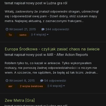
temat napisał nowy post w
Luźna gra ról
Witalij, zadowolony że znalazł odpowiedni stragan, uśmiechnął
się i odpowiedział owej pani - Dzień dobry, otóż szukam mapy
metra. Najlepiej aktualną, z zaznaczonymi frakcjami...
Wrzesień 21, 2015
244 odpowiedzi
(i 4 więcej)
To
samo
Europa Środkowa - czyli jak zasiać chaos na świecie
temat napisał nowy post w
AAR - After Action Reports
Robiłem tylko to, co kazali w ankiecie. Tylko wykonywałem
rozkazy, nie ponoszę żadnej odpowiedzialności i o niczym nie
wiem. A szczerze, nie sądziłem, że będę aż tak liczni. Jednak...
Wrzesień 8, 2015
54 odpowiedzi
(i 4 więcej)
aar
2 wojna światowa
Zew Metra [Gra]
temat napisał nowy post w
Luźna gra ról