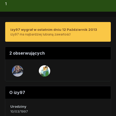
1
izy97 wygrał w ostatnim dniu 12 Październik 2013
izy97 ma najbardziej lubianą zawartość!
2 obserwujących
O izy97
Urodziny
10/03/1997