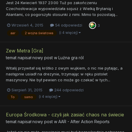
Jest 24 Kwiecień 1937 23:00 Tuż po zakończeniu
Czechosłowacja wypowiedziała sojusz z Wielką Brytanią i
Aliantami, co pogorszyło stosunki z nimi. Mimo to pozostają...
Wrzesień 4, 2015
54 odpowiedzi
3
(i 4 więcej)
aar
2 wojna światowa
Zew Metra [Gra]
temat napisał nowy post w
Luźna gra ról
Witalij przywitał się krótko z owym wujkiem, o nic nie pytając, a
następnie usiadł na drezynie, trzymając w ręku pistolet
maszynowy. Nie był pewien co może go czekać w tych...
Sierpień 31, 2015
244 odpowiedzi
(i 4 więcej)
To
samo
Europa Środkowa - czyli jak zasiać chaos na świecie
temat napisał nowy post w
AAR - After Action Reports