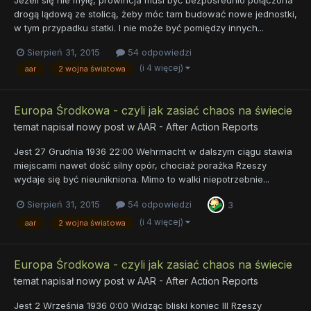
Jeżeli się nie mylę, prowincja musi być bezpośrednio połączona
drogą lądową ze stolicą, żeby móc tam budować nowe jednostki,
w tym przypadku statki. I nie może być pomiędzy innych...
Sierpień 31, 2015
54 odpowiedzi
(i 4 więcej)
aar
2 wojna światowa
Europa Środkowa - czyli jak zasiać chaos na świecie
temat napisał nowy post w
AAR - After Action Reports
Jest 27 Grudnia 1936 22:00 Wehrmacht w dalszym ciągu stawia
miejscami nawet dość silny opór, chociaż porażka Rzeszy
wydaje się być nieunikniona. Mimo to walki niepotrzebnie...
Sierpień 31, 2015
54 odpowiedzi
3
(i 4 więcej)
aar
2 wojna światowa
Europa Środkowa - czyli jak zasiać chaos na świecie
temat napisał nowy post w
AAR - After Action Reports
Jest 2 Września 1936 0:00 Widząc bliski koniec III Rzeszy