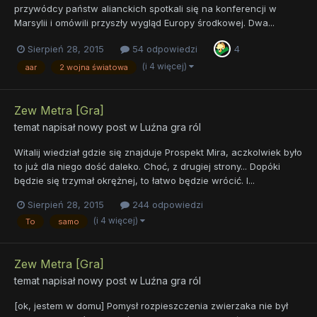
przywódcy państw alianckich spotkali się na konferencji w
Marsylii i omówili przyszły wygląd Europy środkowej. Dwa...
Sierpień 28, 2015
54 odpowiedzi
4
(i 4 więcej)
aar
2 wojna światowa
Zew Metra [Gra]
temat napisał nowy post w
Luźna gra ról
Witalij wiedział gdzie się znajduje Prospekt Mira, aczkolwiek było
to już dla niego dość daleko. Choć, z drugiej strony... Dopóki
będzie się trzymał okrężnej, to łatwo będzie wrócić. I...
Sierpień 28, 2015
244 odpowiedzi
(i 4 więcej)
To
samo
Zew Metra [Gra]
temat napisał nowy post w
Luźna gra ról
[ok, jestem w domu] Pomysł rozpieszczenia zwierzaka nie był