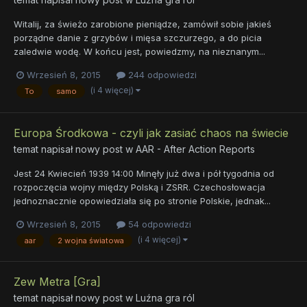
Witalij, za świeżo zarobione pieniądze, zamówił sobie jakieś
porządne danie z grzybów i mięsa szczurzego, a do picia
zaledwie wodę. W końcu jest, powiedzmy, na nieznanym...
Wrzesień 8, 2015
244 odpowiedzi
(i 4 więcej)
To
samo
Europa Środkowa - czyli jak zasiać chaos na świecie
temat napisał nowy post w
AAR - After Action Reports
Jest 24 Kwiecień 1939 14:00 Minęły już dwa i pół tygodnia od
rozpoczęcia wojny między Polską i ZSRR. Czechosłowacja
jednoznacznie opowiedziała się po stronie Polskie, jednak...
Wrzesień 8, 2015
54 odpowiedzi
(i 4 więcej)
aar
2 wojna światowa
Zew Metra [Gra]
temat napisał nowy post w
Luźna gra ról