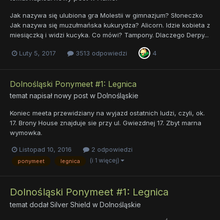
Jak nazywa się ulubiona gra Molestii w gimnazjum? Słoneczko
Jak nazywa się muzułmańska kukurydza? Alicorn. Idzie kobieta z
miesiączką i widzi kucyka. Co mówi? Tampony. Dlaczego Derpy...
Luty 5, 2017
3513 odpowiedzi
4
Dolnośląski Ponymeet #1: Legnica
temat napisał nowy post w
Dolnośląskie
Koniec meeta przewidziany na wyjazd ostatnich ludzi, czyli, ok.
17. Brony House znajduje sie przy ul. Gwiezdnej 17. Zbyt marna
wymowka.
Listopad 10, 2016
2 odpowiedzi
(i 1 więcej)
ponymeet
legnica
Dolnośląski Ponymeet #1: Legnica
temat dodał
Silver Shield
w
Dolnośląskie