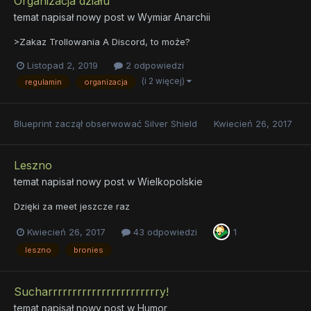
Organizacja działu
temat napisał nowy post w
Wymiar Anarchii
>Zakaz Trollowania A Discord, to może?
Listopad 2, 2019
2 odpowiedzi
(i 2 więcej)
regulamin
organizacja
Blueprint
zaczął obserwować
Silver Shield
Kwiecień 26, 2017
Leszno
temat napisał nowy post w
Wielkopolskie
Dzięki za meet jeszcze raz
Kwiecień 26, 2017
43 odpowiedzi
1
leszno
bronies
Sucharrrrrrrrrrrrrrrrrrrrrrry!
temat napisał nowy post w
Humor