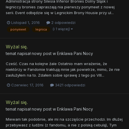
Administracja strony Silesia Inferior Bronies Dolny Śląsk i
legniccy bronies zapraszają nia pierwszy ponymeet z nowej
serii. Event odbędzie się w Legnickim Brony Housie przy ul...
Listopad 1, 2016
2 odpowiedzi
(i 1 więcej)
ponymeet
legnica
Wyżal się.
temat napisał nowy post w
Enklawa Pani Nocy
Cześć. Czas na kolejne żale Ostatnio mam wrażenie, że
niektórzy w Fandomie traktują mnie jak powietrze, mimo, że nie
zasłużyłem na to. Zdałem sobie sprawę z tego po VIII...
Czerwiec 17, 2016
3421 odpowiedzi
Wyżal się.
temat napisał nowy post w
Enklawa Pani Nocy
Miewam tak podobnie, ale mi na szczęście przechodzi. Im dłużej
przebywasz z ludźmi (z fandomu, a nie z polską cebulą), Tym