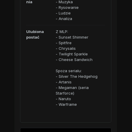
nia
- Muzyka
- Rysowanie
- Ludzie
- Analiza
Ulubiona
Z MLP:
postać
- Sunset Shimmer
- Spitfire
- Chrysalis
- Twilight Sparkle
- Cheese Sandwich
Spoza serialu:
- Silver The Hedgehog
- Artanis
- Megaman (seria
Starforce)
- Naruto
- Warframe