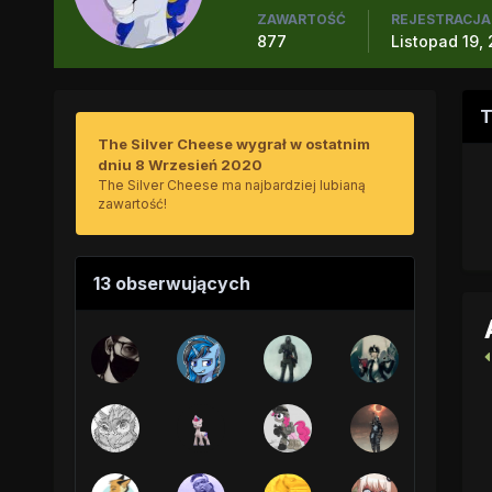
ZAWARTOŚĆ
REJESTRACJA
877
Listopad 19,
T
The Silver Cheese wygrał w ostatnim
dniu 8 Wrzesień 2020
The Silver Cheese ma najbardziej lubianą
zawartość!
13 obserwujących