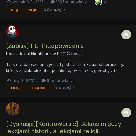
Kwiecień 2, 2015
1096 odpowiedzi
2
była jasność , mówić będę o Bogu chrześcijan. W temacie nie
mam zamiaru nikogo obrazić ,choć zapewne niektórzy czytając...
(i 2 więcej)
Bóg
religia
[Zapisy] FE: Przepowiednia
temat dodał
Nightmare
w
RPG Chrysalis
Ty, która dajesz nam życie, Ty, która nam życie odbierasz, Ty,
któraś zesłała piekielne płomienie, by zmazać grzechy z tej
ziemi, Prosimy cię o łaskę, gdy przybędziesz zebrać nasze
Luty 2, 2015
91 odpowiedzi
dusze, Twój pałac w przestworzach naszym rajem, Jak powiesz
(i 2 więcej)
fallout
post apo
zostanie wykonane, O Pani nasza, O Bogini nasza, Pa...
[Dyskusja][Kontrowersje] Balans między
lekcjami historii, a lekcjami religii.