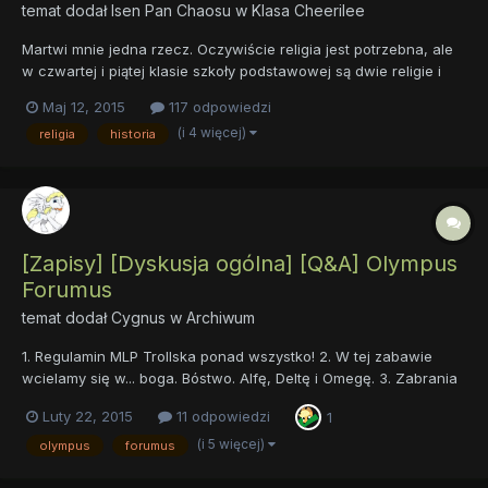
temat dodał
Isen Pan Chaosu
w
Klasa Cheerilee
Martwi mnie jedna rzecz. Oczywiście religia jest potrzebna, ale
w czwartej i piątej klasie szkoły podstawowej są dwie religie i
JEDNA historia. Czy to normalne? Jestem ciekawy jakie zdanie
Maj 12, 2015
117 odpowiedzi
na ten temat Wy macie.
(i 4 więcej)
religia
historia
[Zapisy] [Dyskusja ogólna] [Q&A] Olympus
Forumus
temat dodał
Cygnus
w
Archiwum
1. Regulamin MLP Trollska ponad wszystko! 2. W tej zabawie
wcielamy się w... boga. Bóstwo. Alfę, Deltę i Omegę. 3. Zabrania
się pisania jednolinijkowców. Dwulinijkowców też, no bez jaj.... 4.
Luty 22, 2015
11 odpowiedzi
1
Piszemy luźno, staramy się to robić z humorem. 5. Ponieważ
wcielamy się w bogów, to wolno w zasadzie ws...
(i 5 więcej)
olympus
forumus