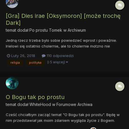
[Gra] Dies irae [Oksymoron] [może trochę
Dark]
temat dodał
Po prostu Tomek
w
Archiwum
Jedną rzecz trzeba bylo sobie powiedzieć wprost i poważnie.
Irielowi się ostatnio cholernie, ale to cholernie motzno nie
układało. Nie tylko wkurwił niedawno paru swoich niebiańskich
Luty 26, 2018
110 odpowiedzi
znajomych, oraz ogólnie nie był w Niebiosach popularny. Nie nie
(i 5 więcej)
religia
polityka
nie. Irielowi dzięki swojej ostatniej akcji udało się...
O Bogu tak po prostu
temat dodał
WhiteHood
w
Forumowe Archiwa
Cześć chciałbym zacząć temat "O Bogu tak po prostu". Będę w
nim przedstawiał jak moim zdaniem wygląda życie z Bogiem.
Posiłkował będę się Biblią i doświadczeniem ,nic poza ty. Żeby