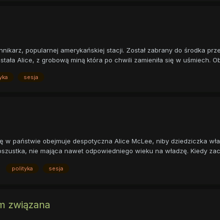
iennikarz, popularnej amerykańskiej stacji. Został zabrany do środka 
ła Alice, z grobową miną która po chwili zamieniła się w uśmiech. Ob.
yka
sesja
ę w państwie obejmuje despotyczna Alice McLee, niby dziedziczka wład
a oszustka, nie mająca nawet odpowiedniego wieku na władzę. Kiedy zacz
polityka
sesja
m związana