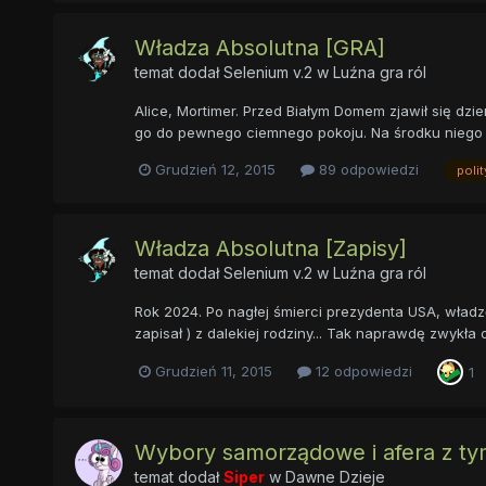
Władza Absolutna [GRA]
temat dodał
Selenium v.2
w
Luźna gra ról
Alice, Mortimer. Przed Białym Domem zjawił się dz
go do pewnego ciemnego pokoju. Na środku niego sta
Grudzień 12, 2015
89 odpowiedzi
polit
Władza Absolutna [Zapisy]
temat dodał
Selenium v.2
w
Luźna gra ról
Rok 2024. Po nagłej śmierci prezydenta USA, władz
zapisał ) z dalekiej rodziny... Tak naprawdę zwykł
Grudzień 11, 2015
12 odpowiedzi
1
Wybory samorządowe i afera z ty
temat dodał
Siper
w
Dawne Dzieje