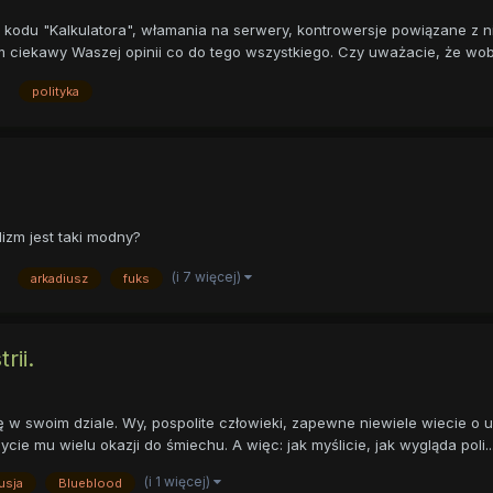
du "Kalkulatora", włamania na serwery, kontrowersje powiązane z nied
em ciekawy Waszej opinii co do tego wszystkiego. Czy uważacie, że wobe
polityka
izm jest taki modny?
(i 7 więcej)
arkadiusz
fuks
rii.
swoim dziale. Wy, pospolite człowieki, zapewne niewiele wiecie o ustr
ie mu wielu okazji do śmiechu. A więc: jak myślicie, jak wygląda poli..
(i 1 więcej)
usja
Blueblood