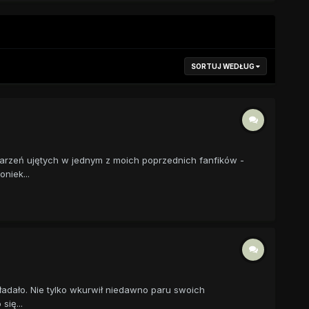
SORTUJ WEDŁUG
ydarzeń ujętych w jednym z moich poprzednich fanfików -
niek...
kładało. Nie tylko wkurwił niedawno paru swoich
się...