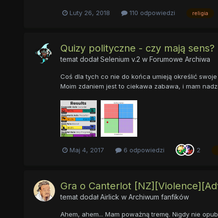
Luty 26, 2018
110 odpowiedzi
religia
Quizy polityczne - czy mają sens?
temat dodał
Selenium v.2
w
Forumowe Archiwa
Coś dla tych co nie do końca umieją określić swoje 
Moim zdaniem jest to ciekawa zabawa, i mam nadziej
Maj 4, 2017
6 odpowiedzi
2
Gra o Canterlot [NZ][Violence][Adv
temat dodał
Airlick
w
Archiwum fanfików
Ahem, ahem... Mam poważną tremę. Nigdy nie opublik