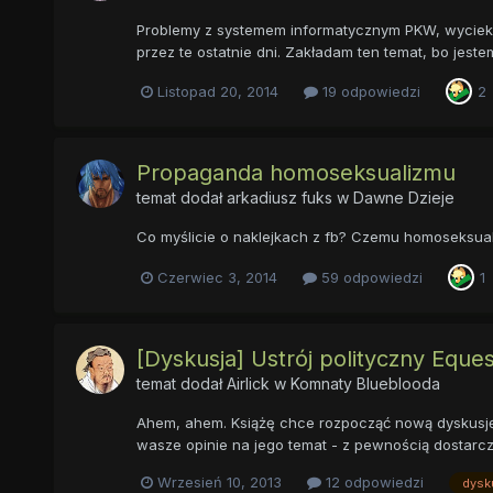
Problemy z systemem informatycznym PKW, wyciek ko
przez te ostatnie dni. Zakładam ten temat, bo jest
Listopad 20, 2014
19 odpowiedzi
2
Propaganda homoseksualizmu
temat dodał
arkadiusz fuks
w
Dawne Dzieje
Co myślicie o naklejkach z fb? Czemu homoseksual
Czerwiec 3, 2014
59 odpowiedzi
1
[Dyskusja] Ustrój polityczny Equest
temat dodał
Airlick
w
Komnaty Blueblooda
Ahem, ahem. Książę chce rozpocząć nową dyskusję w 
wasze opinie na jego temat - z pewnością dostarczyc
Wrzesień 10, 2013
12 odpowiedzi
dysk