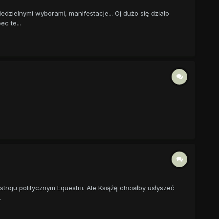
zielnymi wyborami, manifestacje... Oj dużo się działo
c te...
oju politycznym Equestrii. Ale Książę chciałby usłyszeć
.