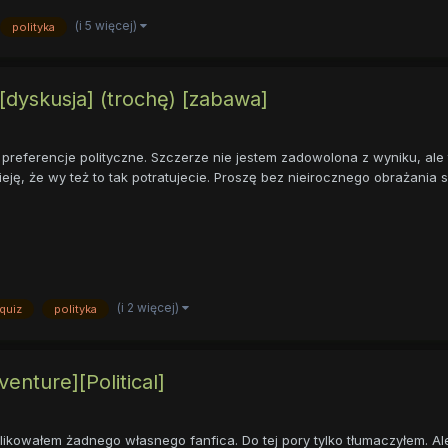
(i 5 więcej)
polityka
 [dyskusja] (trochę) [zabawa]
preferencje polityczne. Szczerze nie jestem zadowolona z wyniku, ale t
ę, że wy też to tak potratujecie. Proszę bez nieirocznego obrażania si
(i 2 więcej)
quiz
polityka
enture][Political]
owałem żadnego własnego fanfica. Do tej pory tylko tłumaczyłem. Ale t