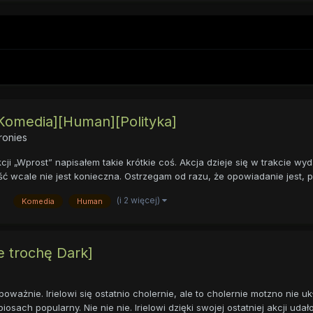
Komedia][Human][Polityka]
ronies
ji „Wprost” napisałem takie krótkie coś. Akcja dzieje się w trakcie w
 wcale nie jest konieczna. Ostrzegam od razu, że opowiadanie jest, po
(i 2 więcej)
Komedia
Human
e trochę Dark]
oważnie. Irielowi się ostatnio cholernie, ale to cholernie motzno nie u
sach popularny. Nie nie nie. Irielowi dzięki swojej ostatniej akcji udało 