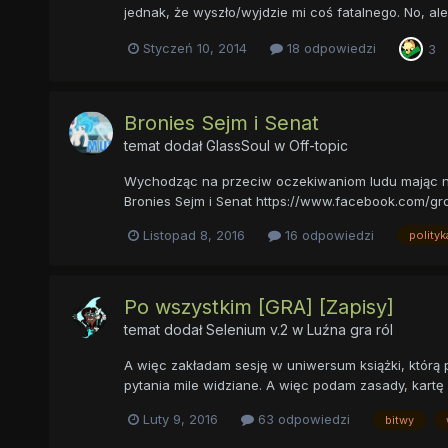
jednak, że wyszło/wyjdzie mi coś fatalnego. No, ale
Styczeń 10, 2014
18 odpowiedzi
3
Bronies Sejm i Senat
temat dodał
GlassSoul
w
Off-topic
Wychodząc na przeciw oczekiwaniom ludu mając na 
Bronies Sejm i Senat https://www.facebook.com/gro
Listopad 8, 2016
16 odpowiedzi
polityk
Po wszystkim [GRA] [Zapisy]
temat dodał
Selenium v.2
w
Luźna gra ról
A więc zakładam sesję w uniwersum książki, którą pi
pytania mile widziane. A więc podam zasady, kartę pos
Luty 9, 2016
63 odpowiedzi
bitwy