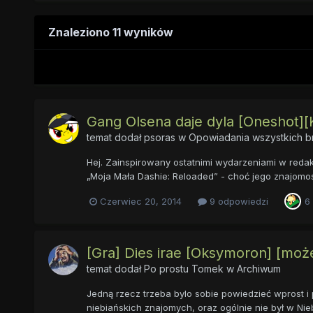
Znaleziono 11 wyników
Gang Olsena daje dyla [Oneshot][
temat dodał
psoras
w
Opowiadania wszystkich b
Hej. Zainspirowany ostatnimi wydarzeniami w redakc
„Moja Mała Dashie: Reloaded” - choć jego znajomość
Czerwiec 20, 2014
9 odpowiedzi
6
[Gra] Dies irae [Oksymoron] [moż
temat dodał
Po prostu Tomek
w
Archiwum
Jedną rzecz trzeba bylo sobie powiedzieć wprost i p
niebiańskich znajomych, oraz ogólnie nie był w Niebio