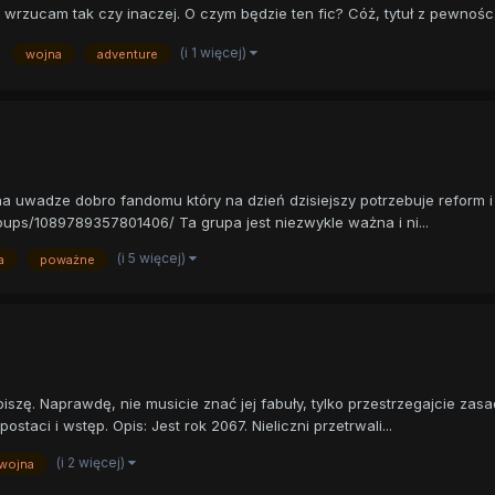
 wrzucam tak czy inaczej. O czym będzie ten fic? Cóż, tytuł z pewnośc.
(i 1 więcej)
wojna
adventure
uwadze dobro fandomu który na dzień dzisiejszy potrzebuje reform i r
ups/1089789357801406/ Ta grupa jest niezwykle ważna i ni...
(i 5 więcej)
a
poważne
szę. Naprawdę, nie musicie znać jej fabuły, tylko przestrzegajcie zasad
taci i wstęp. Opis: Jest rok 2067. Nieliczni przetrwali...
(i 2 więcej)
wojna