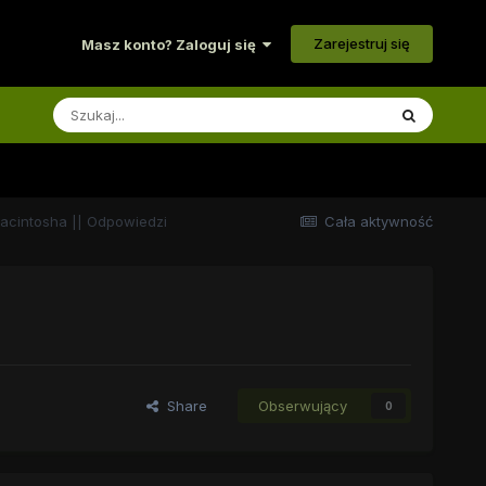
Zarejestruj się
Masz konto? Zaloguj się
Macintosha || Odpowiedzi
Cała aktywność
Share
Obserwujący
0