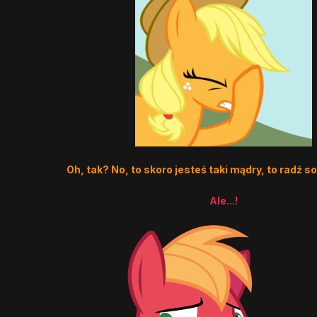
Oh, tak? No, to skoro jesteś taki mądry, to radź so
Ale...!