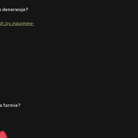
m denerwuje?
na farmie?