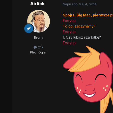
Airlick
Napisano
Maj 4, 2014
Spójrz, Big Mac, pierwsze p
Eeeyup.
To co, zaczynamy?
Eeeyup.
1. Czy lubisz szarlotkę?
Brony
Eeeyup!
2.1k
Płeć:
Ogier