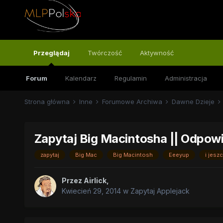
Przeglądaj
Twórczość
Aktywność
Forum
Kalendarz
Regulamin
Administracja
Strona główna
Inne
Forumowe Archiwa
Dawne Dzieje
Zapytaj Big Macintosha || Odpow
zapytaj
Big Mac
Big Macintosh
Eeeyup
i jesz
Przez
Airlick
,
Kwiecień 29, 2014
w
Zapytaj Applejack