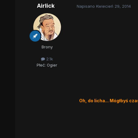
Airlick
Napisano
Kwiecień 29, 2014
Brony
2.1k
Płeć:
Ogier
Oh, do licha... Mógłbyś cz