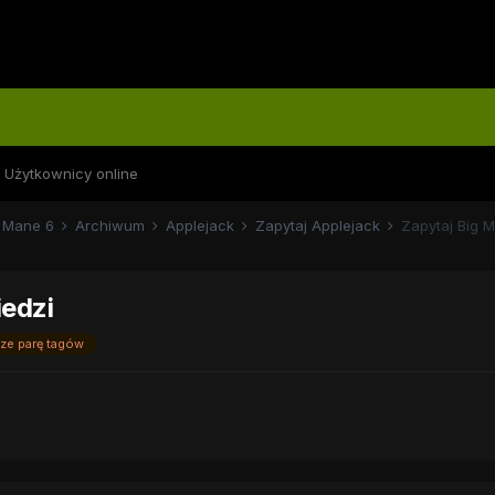
Użytkownicy online
Mane 6
Archiwum
Applejack
Zapytaj Applejack
Zapytaj Big 
iedzi
cze parę tagów