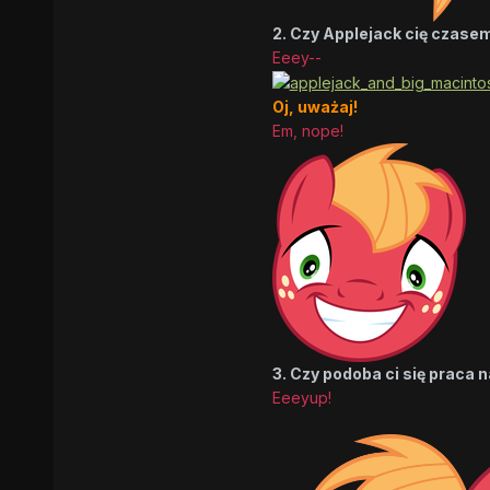
2. Czy Applejack cię czase
Eeey--
Oj, uważaj!
Em, nope!
3. Czy podoba ci się praca 
Eeeyup!