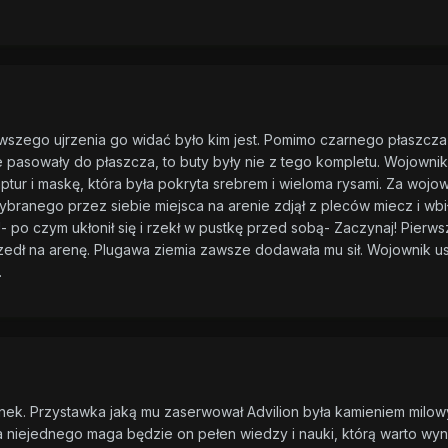
wszego ujrzenia go widać było kim jest. Pomimo czarnego płaszcz
ce pasowały do płaszcza, to buty były nie z tego kompletu. Wojownik
aptur i maskę, która była pokryta srebrem i wieloma rysami. Za woj
branego przez siebie miejsca na arenie zdjął z pleców miecz i wbi
po czym ukłonił się i rzekł w pustkę przed sobą- Zaczynaj! Pierwsz
dł na arenę. Plugawa ziemia zawsze dodawała mu sił. Wojownik usta
.
ynek. Przystawka jaką mu zaserwował Advilion była kamieniem mil
la niejednego maga będzie on pełen wiedzy i nauki, którą warto wy