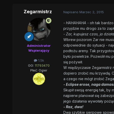
Zegarmistrz
Napisano
Marzec 2, 2015
- HAHAHAHA
- oh tak bardzo 
przyjdzie mu drogo za to zap
- Zar, kupujesz czas, ja dzia
Wbrew pozorom Zar nie musiał
odpowiednie do sytuacji - naj
Administrator
Wspierający
podłożu areny. Tak przygotow
było powietrze. Pozwolił mu p
1.5k
się pożywił.
GG:
11793470
W międzyczasie Zegarmistrz nie
Płeć:
Ogier
dopiero zrobić mu krzywdę. Co
a czego nie mógł zrobić Zegar
- Eclipse erose, naga damasi
Skupił swoją energię tak, by
najpierw planował się zabezpi
jego działania wywołały pożą
- Raz, dwa!
Dwa szybkie sierpowe spowod