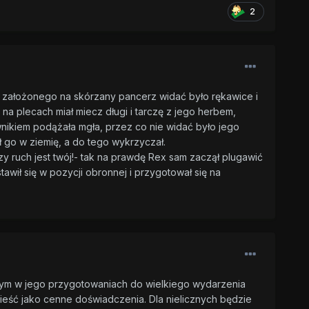
2
a założonego na skórzany pancerz widać było rękawice i
 na plecach miał miecz długi i tarczę z jego herbem,
ownikiem podążała mgła, przez co nie widać było jego
ł go w ziemię, a do tego wykrzyczał.
y ruch jest twój!- tak na prawdę Rex sam zaczął plugawić
wił się w pozycji obronnej i przygotował się na
owym w jego przygotowaniach do wielkiego wydarzenia
nieść jako cenne doświadczenia. Dla nielicznych będzie