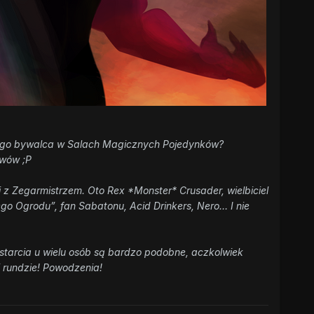
stego bywalca w Salach Magicznych Pojedynków?
iwów ;P
i z Zegarmistrzem. Oto Rex *Monster* Crusader, wielbiciel
ego Ogrodu”, fan Sabatonu, Acid Drinkers, Nero… I nie
starcia u wielu osób są bardzo podobne, aczkolwiek
j rundzie! Powodzenia!