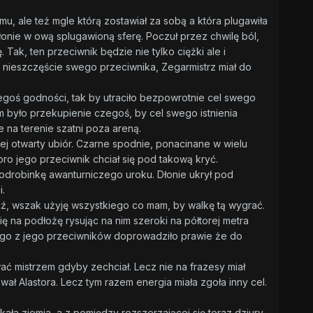
jemu, ale też mgle którą zostawiał za sobą a która plugawiła
onie w ową splugawioną sferę. Poczuł przez chwilę ból,
Tak, ten przeciwnik będzie nie tylko ciężki ale i
 nieszczęście swego przeciwnika, Zegarmistrz miał do
egoś godności, tak by utraciło bezpowrotnie cel swego
m było przekupienie czegoś, by cel swego istnienia
na terenie szatni poza areną.
ej otwarty ubiór. Czarne spodnie, ponacinane w wielu
ro jego przeciwnik chciał się pod takową kryć.
odrobinkę awanturniczego uroku. Dłonie ukrył pod
.
dź, wszak użyję wszystkiego co mam, by walkę tą wygrać.
ię na podłożę rysując na nim szeroki na półtorej metra
nego z jego przeciwników doprowadziło prawie że do
wać mistrzem gdyby zechciał. Lecz nie na frazesy miał
ł Alastora. Lecz tym razem energia miała zgoła inny cel.
ła ziemia, a z pomiędzy rozszerzającej się teraz dziury