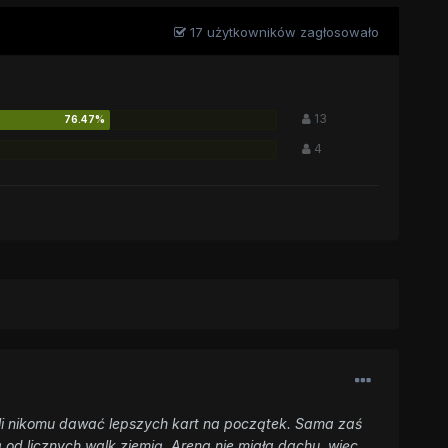
17 użytkowników zagłosowało
13
4
eli nikomu dawać lepszych kart na początek. Sama zaś
 od licznych walk ziemią. Arena nie miała dachu, więc