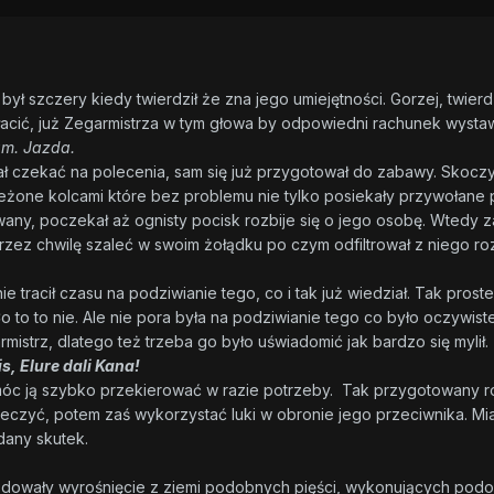
był szczery kiedy twierdził że zna jego umiejętności. Gorzej, twierdz
łacić, już Zegarmistrza w tym głowa by odpowiedni rachunek wystaw
łam. Jazda.
 czekać na polecenia, sam się już przygotował do zabawy. Skoczył 
eżone kolcami które bez problemu nie tylko posiekały przywołane pr
any, poczekał aż ognisty pocisk rozbije się o jego osobę. Wtedy za
rzez chwilę szaleć w swoim żołądku po czym odfiltrował z niego roz
 tracił czasu na podziwianie tego, co i tak już wiedział. Tak prost
 to to nie. Ale nie pora była na podziwianie tego co było oczywis
mistrz, dlatego też trzeba go było uświadomić jak bardzo się mylił.
s, Elure dali Kana!
 móc ją szybko przekierować w razie potrzeby. Tak przygotowany ro
eczyć, potem zaś wykorzystać luki w obronie jego przeciwnika. Mia
dany skutek.
owały wyrośnięcie z ziemi podobnych pięści, wykonujących podob