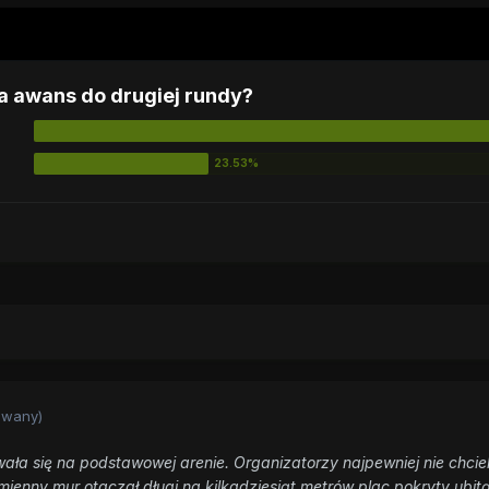
na awans do drugiej rundy?
owany)
wała się na podstawowej arenie. Organizatorzy najpewniej nie chci
ienny mur otaczał długi na kilkadziesiąt metrów plac pokryty ubitą