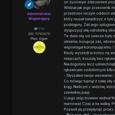
on życiowym zdarzeniem pozwa
Widział jak jego przeciwnik mi
przestrzeń niczym oddech sła
Administrator
Wspierający
który musiał świadczyć o tym j
podstępny. Zaś jego splugawi
1.5k
dyspozycji siłę odrobinkę siln
GG:
11793470
Te dwie siły od zawsze były 
Płeć:
Ogier
istnienia. korupcja zaś, wbre
wspomagał korumpującemu. I t
Kiedy wyszedł w końcu na aren
miejscach, koszulę bez rękaw
Niedogolony lecz uśmiechnięt
rękawicami ozdobionymi kilkom
- Słyszałem twoje wezwanie i
Co mówiąc tupnął z całej siły 
krąg. Nieliczni z widzów, kt
szewskiej pasji.
U jego stóp bowiem widniał Kr
marnować Czas a na walkę. Prz
Pozwołi jej przepłynąć przez
-
Ren sun, do!
- ukierunkowan