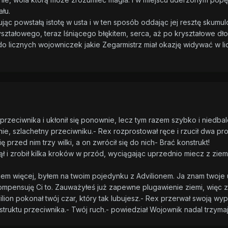
ału.
łując powstałą istotę w usta i w ten sposób oddając jej resztę skum
ształowego, teraz lśniącego błękitem, serca, aż po kryształowe dłoni
 do licznych wojowniczek jakie Zegarmistrz miał okazję widywać w 
przeciwnika i ukłonił się ponownie, lecz tym razem szybko i niedbal
nie, szlachetny przeciwniku.- Rex rozprostował ręce i rzucił dwa pr
 przed nim trzy wilki, a on zwrócił się do nich- Brać konstrukt!
 i zrobił kilka kroków w przód, wyciągając uprzednio miecz z ziemi
wiem więcej, byłem na twoim pojedynku z Advilionem. Ja znam twoje 
mpensuję Ci to. Zauważyłeś już zapewne plugawienie ziemi, więc za
vilion pokonał twój czar, który tak lubujesz.- Rex przerwał swoją wy
struktu przeciwnika.- Twój ruch.- powiedział Wojownik nadal trzyma