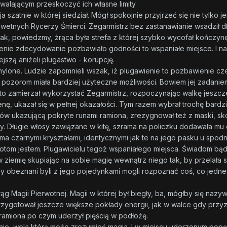
lającym przeskoczyć ich własne limity.
ja szatnie w której siedział. Mógł spokojnie przyjrzeć się nie tylko 
wetnych Rycerzy Śmierci. Zegarmistrz bez zastanawianie wsadził dł
ak, powiedzmy, żrąca była strefa z której szybko wycofał kończynę. 
enie zdecydowanie pozbawiało godności to wspaniałe miejsce. I na
iejszą aniżeli plugastwo - korupcję.
mylone. Ludzie zapomnieli wszak, iż plugawienie to pozbawienie cz
w pozorom miała bardziej użyteczne możliwości. Bowiem jej zadanie
o zamierzał wykorzystać Zegarmistrz, rozpoczynając walkę jeszcze 
ę, ukazał się w pełnej okazałości. Tym razem wybrał trochę bardzi
ów ukazującą pokryte runami ramiona, zrezygnował też z maski, sko
y. Długie włosy zawiązane w kitę, szrama na policzku dodawała mu 
a czarnymi kryształami, identycznymi jak te na jego pasku u spodni
 otom jestem. Plugawicielu tegoż wspaniałego miejsca. Świadom bą
w ziemię skupiając na sobie magię wewnątrz niego tak, by przelała s
órzy obeznani byli z jego pojedynkami mogli rozpoznać coś, co jed
ąg Magii Pierwotnej. Magii w której był biegły, ba, mógłby się nazy
ygotował jeszcze większe pokłady energii, jak w walce gdy przyzwa
 ramiona po czym uderzył pięścią w podłożę.
ie, wola którą może zrozumieć magia. I w miejscu uderzonym popęka