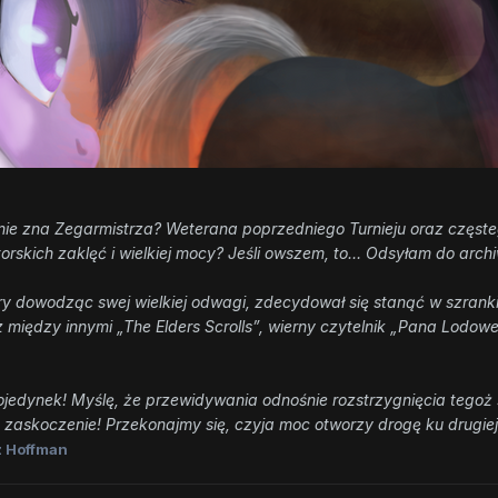
o nie zna Zegarmistrza? Weterana poprzedniego Turnieju oraz czę
rskich zaklęć i wielkiej mocy? Jeśli owszem, to… Odsyłam do arch
óry dowodząc swej wielkiej odwagi, zdecydował się stanąć w szrank
z między innymi „The Elders Scrolls”, wierny czytelnik „Pana Lodow
ojedynek! Myślę, że przewidywania odnośnie rozstrzygnięcia tegoż 
o zaskoczenie! Przekonajmy się, czyja moc otworzy drogę ku drugie
 Hoffman