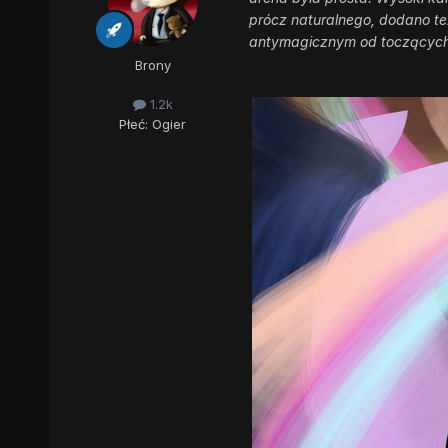
prócz naturalnego, dodano też
antymagicznym od toczących 
Brony
1.2k
Płeć:
Ogier