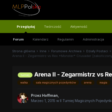
Przeglądaj
Twórczość
Aktywność
Forum
Kalendarz
Regulamin
Administracja
Strona główna
Inne
Forumowe Archiwa
Działy Postaci
Arena II - Zegarmistrz vs Rex *Monster* Crusader [zakończony
Arena II - Zegarmistrz vs 
turniej
walka
sala magicznych pojedynków
arena
magia
Przez
Hoffman
,
Marzec 1, 2015
w
II Turniej Magicznych Pojedyn