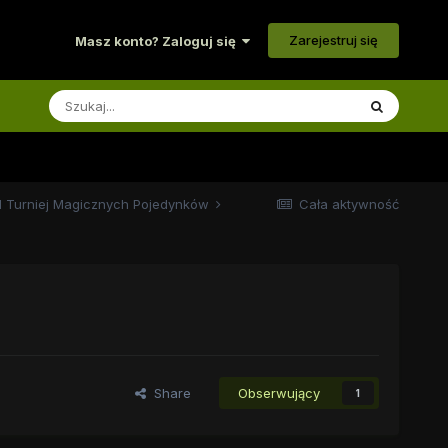
Zarejestruj się
Masz konto? Zaloguj się
II Turniej Magicznych Pojedynków
Cała aktywność
Share
Obserwujący
1