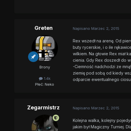
Greten
Napisano
Marzec 2, 2015
Rex wszedł na arenę. Od pier
buty rycerskie, i o ile rękawi
wilkiem. Na głowie Rex miał k
cienia. Gdy Rex doszedł do wy
-Ciemność nadchodzi ze mną!- 
Brony
ziemię pod sobą od kiedy wsze
1.4k
odparcie ewentualnego ciosu
Płeć:
Neko
Zegarmistrz
Napisano
Marzec 2, 2015
Kolejna walka, kolejny pojed
jakim był Magiczny Turniej. D