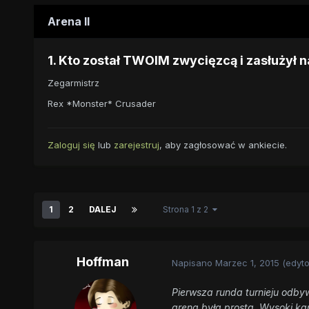
Arena II
1. Kto został TWOIM zwycięzcą i zasłużył 
Zegarmistrz
Rex *Monster* Crusader
Zaloguj się
lub
zarejestruj
, aby zagłosować w ankiecie.
1
2
DALEJ
Strona 1 z 2
Hoffman
Napisano
Marzec 1, 2015
(edyt
Pierwsza runda turnieju odby
arena była prosta. Wysoki kam