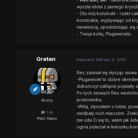
wyszła istota z jasnego kryszt
- Oto mój konstrukt - rzekł ca
konstrukta, wypływając od kry
niewieścią, upodobniając się
- Twoja kolej, Plugawicielu.
Greten
Napisano
Marzec 2, 2015
Rex zaśmiał się słysząc słowa 
-Plugawiciel to dobre określe
dokończył zaklęcie pojawiły się
Po tych słowach Rex westchnął
przeciwnika.
Brony
-Witaj, słyszałem o tobie, po
1.4k
niedbały ruch mieczem- Zreko
Płeć:
Neko
nie uda Ci się to, wiem jak Ad
ognia poleciał w kierunku kon