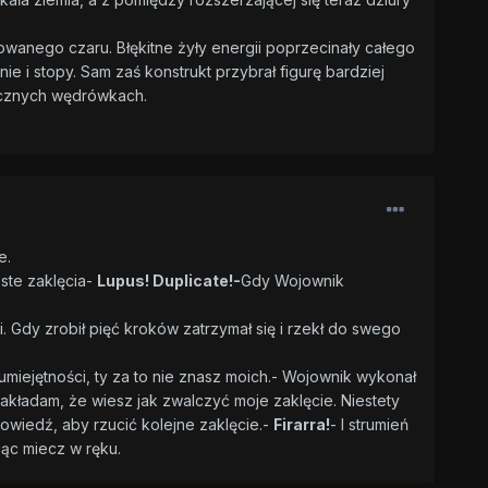
ulowanego czaru. Błękitne żyły energii poprzecinały całego
e i stopy. Sam zaś konstrukt przybrał figurę bardziej
licznych wędrówkach.
e.
oste zaklęcia-
Lupus! Duplicate!-
Gdy Wojownik
. Gdy zrobił pięć kroków zatrzymał się i rzekł do swego
umiejętności, ty za to nie znasz moich.- Wojownik wykonał
kładam, że wiesz jak zwalczyć moje zaklęcie. Niestety
powiedź, aby rzucić kolejne zaklęcie.-
Firarra!
- I strumień
jąc miecz w ręku.