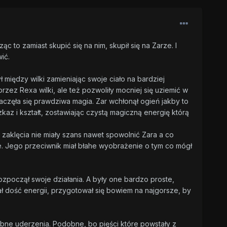
ąc to zamiast skupić się na nim, skupił się na Zarze. I
ić.
między wilki zamieniając swoje ciało na bardziej
zez Rexa wilki, ale też pozwoliły mocniej się uziemić w
częła się prawdziwa magia. Zar wchłonął ogień jakby to
kaz i kształt, zostawiając czystą magiczną energię którą
e zaklęcia nie miały szans nawet spowolnić Zara a co
te. Jego przeciwnik miał błahe wyobrażenie o tym co mógł
zpoczął swoje działania. A były one bardzo proste,
ł dość energii, przygotował się bowiem na najgorsze, by
ne uderzenia. Podobne, bo pięści które powstały z