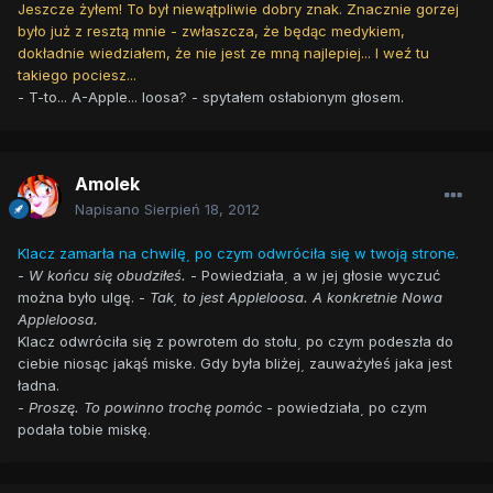
Jeszcze żyłem! To był niewątpliwie dobry znak. Znacznie gorzej
było już z resztą mnie - zwłaszcza, że będąc medykiem,
dokładnie wiedziałem, że nie jest ze mną najlepiej... I weź tu
takiego pociesz...
- T-to... A-Apple... loosa? - spytałem osłabionym głosem.
Amolek
Napisano
Sierpień 18, 2012
Klacz zamarła na chwilę͵ po czym odwróciła się w twoją strone.
-
W końcu się obudziłeś.
- Powiedziała͵ a w jej głosie wyczuć
można było ulgę. -
Tak͵ to jest Appleloosa. A konkretnie Nowa
Appleloosa.
Klacz odwróciła się z powrotem do stołu͵ po czym podeszła do
ciebie niosąc jakąś miske. Gdy była bliżej͵ zauważyłeś jaka jest
ładna.
-
Proszę. To powinno trochę pomóc
- powiedziała͵ po czym
podała tobie miskę.