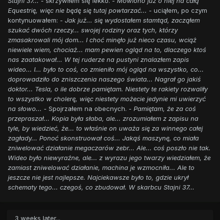
Stajni 37...
- skrzywiłem się lekko. -
Mówiono już o niej na całą
Equestrię, więc nie będę się tutaj powtarzać...
- uciąłem, po czym
kontynuowałem: -
Jak już... się wydostałem stamtąd, zacząłem
szukać dwóch rzeczy... swojej rodziny oraz tych, którzy
zmasakrowali mój dom... I choć minęło już nieco czasu, wciąż
niewiele wiem, chociaż... mam pewien ogląd na to, dlaczego ktoś
nas zaatakował... W tej ruderze na pustyni znalazłem zapis
wideo... I... było to coś, co zmieniło mój ogląd na wszystko, co...
doprowadziło do zniszczenia naszego świata... Nagrał go jakiś
doktor... Tesla, o ile dobrze pamiętam. Niestety te rakiety rozwaliły
to wszystko w cholerę, więc niestety możecie jedynie mi uwierzyć
na słowo...
- Spojrzałem na obecnych. -
Pamiętam, że za coś
przepraszał... Kopia była słaba, ale... zrozumiałem z zapisu na
tyle, by wiedzieć, że... to właśnie on uważa się za winnego całej
zagłady... Ponoć skonstruował coś... Jakąś maszynę, co miała
zniwelować działanie megaczarów zebr... Ale... coś poszło nie tak.
Wideo było niewyraźne, ale... z wyrazu jego twarzy wiedziałem, że
zamiast zniwelować działanie, machina je wzmocniła... Ale to
jeszcze nie jest najlepsze. Najciekawsze było to, gdzie ukrył
schematy tego... czegoś, co zbudował. W skarbcu Stajni 37...
3 weeks later...