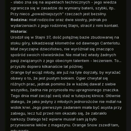
- słabo zna się na aspektach technicznych - jego wiedza
ogranicza się w zasadzie do wymiany baterii, szybki, itp..
Przy nieco „poważniejszych” rzeczach jest bezsilny.
Rodzina:
miał rodziców oraz dwie siostry, jednak po
wydarzeniach z jego rodzinnej Stajni, stracił z nimi kontakt.
Historia:
Urodził się w Stajni 37, dość potężnej bazie zbudowanej na
stoku góry, kilkadziesiąt kilometrów od dawnego Canterlotu.
Miał zwyczajne dzieciństwo, nie wyróżniał się znacząco
spośród swoich rówieśników. Nie miał też wtedy żadnych
pasji związanych z jego obecnym talentem - leczeniem. To...
przyszło dopiero kilkanaście lat później.
Orange był wciąż młody, ale już na tyle dojrzały, by wyrażać
obawy o to, że jest pustym bokiem. Ogier chwytał się
różnych prac, jednak pomimo że w każdej dawał z siebie
wszystko, żadna nie przyniosła mu upragnionego znaczka.
Tego dnia miał zacząć swój staż w tutejszej klinice. Głównie
dlatego, że jako jedyny z młodych jednorożców nie mdlał na
widok krwi. Jego pierwszym zadaniem miała być asysta przy
zabiegu, lecz tuż przed nim okazało się, że zabrakło
narkozy. Dlatego też wpierw musiał sam ją było
przyniesienie leków z magazynu. Orange Snow zszedł tam,
gdy nagle...