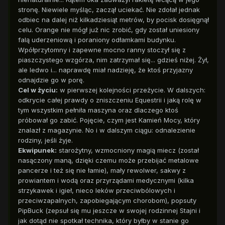
stronę. Niewiele myśląc, zaczął uciekać. Nie zdołał jednak
odbiec na dalej niż kilkadziesiąt metrów, by pocisk dosięgnął
celu. Orange nie mógł już nic zrobić, gdy został uniesiony
falą uderzeniową i poraniony odłamkami budynku.
Wpółprzytomny i zapewne mocno ranny stoczył się z
piaszczystego wzgórza, nim zatrzymał się... gdzieś niżej. Żył,
ale ledwo i... naprawdę miał nadzieję, że ktoś przyjazny
odnajdzie go w porę.
Cel w życiu:
w pierwszej kolejności przeżycie. W dalszych:
odkrycie całej prawdy o zniszczeniu Equestrii i jaką rolę w
tym wszystkim pełniła maszyna oraz dlaczego ktoś
próbował go zabić. Pojęcie, czym jest Kamień Mocy, który
znalazł z magazynie. No i w dalszym ciągu: odnalezienie
rodziny, jeśli żyje.
Ekwipunek:
starożytny, wzmocniony magią miecz (został
nasączony maną, dzięki czemu może przebijać metalowe
pancerze i też się nie łamie), mały rewolwer, sakwy z
prowiantem i wodą oraz przyrządami medycznymi (kilka
strzykawek i igieł, nieco leków przeciwbólowych i
przeciwzapalnych, zapobiegającym chorobom), popsuty
PipBuck (zepsuł się mu jeszcze w swojej rodzinnej Stajni i
jak dotąd nie spotkał technika, który byłby w stanie go