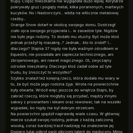
trupy. Część mieszkalna nie wyglądała dużo lepiej. Korytarze
pokrywały gruz i pogięty metal, kilka poranionych, martwych
kucyków. No i Nadzorczyni... wbita na włócznie metalowej
rzeźby...
Orange Snow dotarł w okolicę swojego domu. Dostrzegł
ciało ojca swojego przyjaciela i... w zasadzie tyle. Nigdzie
nie było jego rodziny. To dodało mu otuchy. Być może ktoś
jednak przeżył tę masakrę...? Jednak... kto to zrobił? I...
dlaczego? Stajnia 37 nigdy nie była ważnym ośrodkiem w
Equestrii, nie posiadała ani zaplecza technicznego, ani
zbrojeniowego, ani nawet magicznego. Ot, zwyczajny
ośrodek mieszkalny. Dlaczego ktoś zadał sobie aż tyle
trudu, by zniszczyć to wszystko?
Szybko znalazł też kolejną rzecz, która dodała mu wiary w
to, że być może jego rodzina żyje. Wrota na powierzchnie
były otwarte. Wrócił więc jeszcze do wnętrza Stajni, by
zabrać rzeczy, które mogłyby się przydać, między innymi
sakwy z prowiantem i lekami oraz rewolwer, tak na wszelki
wypadek, bo nigdy nie był dobrym strzelcem.
Na powierzchni spędził naprawdę wiele czasu. W głównej
mierze szukał swojej rodziny, jednak z każdą zaliczoną
wioską, coraz bardziej tracił nadzieję na znalezienie jej.
Dopiero tutaj odkrył swój olbrzymi talent do medycyny. Mimo