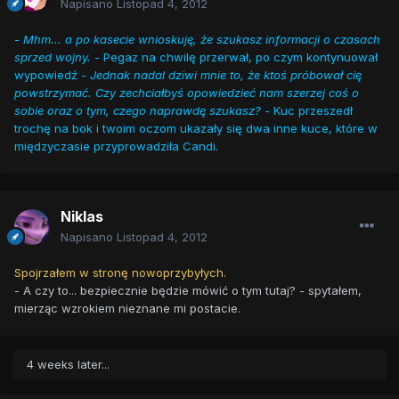
Napisano
Listopad 4, 2012
-
Mhm... a po kasecie wnioskuję, że szukasz informacji o czasach
sprzed wojny.
- Pegaz na chwilę przerwał, po czym kontynuował
wypowiedź -
Jednak nadal dziwi mnie to, że ktoś próbował cię
powstrzymać. Czy zechciałbyś opowiedzieć nam szerzej coś o
sobie oraz o tym, czego naprawdę szukasz?
- Kuc przeszedł
trochę na bok i twoim oczom ukazały się dwa inne kuce, które w
międzyczasie przyprowadziła Candi.
Niklas
Napisano
Listopad 4, 2012
Spojrzałem w stronę nowoprzybyłych.
- A czy to... bezpiecznie będzie mówić o tym tutaj? - spytałem,
mierząc wzrokiem nieznane mi postacie.
4 weeks later...