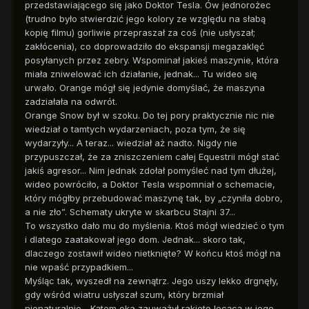
przedstawiającego się jako Doktor Tesla. Ów jednorożec
(trudno było stwierdzić jego kolory ze względu na słabą
kopię filmu) gorliwie przepraszał za coś (nie usłyszał;
zakłócenia), co doprowadziło do ekspansji megazaklęć
posyłanych przez zebry. Wspominał jakieś maszynie, która
miała zniwelować ich działanie, jednak... Tu wideo się
urwało. Orange mógł się jedynie domyślać, że maszyna
zadziałała na odwrót.
Orange Snow był w szoku. Do tej pory praktycznie nic nie
wiedział o tamtych wydarzeniach, poza tym, że się
wydarzyły... A teraz... wiedział aż nadto. Nigdy nie
przypuszczał, że za zniszczeniem całej Equestrii mógł stać
jakiś agresor... Nim jednak zdołał pomyśleć nad tym dłużej,
wideo powróciło, a Doktor Tesla wspomniał o schemacie,
który mógłby przebudować maszynę tak, by „czyniła dobro,
a nie zło”. Schematy ukryte w skarbcu Stajni 37...
To wszystko dało mu do myślenia. Ktoś mógł wiedzieć o tym
i dlatego zaatakował jego dom. Jednak... skoro tak,
dlaczego zostawił wideo nietknięte? W końcu ktoś mógł na
nie wpaść przypadkiem...
Myśląc tak, wyszedł na zewnątrz. Jego uszy lekko drgnęły,
gdy wśród wiatru usłyszał szum, który brzmiał
nienaturalnie... Kątem oka zauważył rakietę lecącą w jego