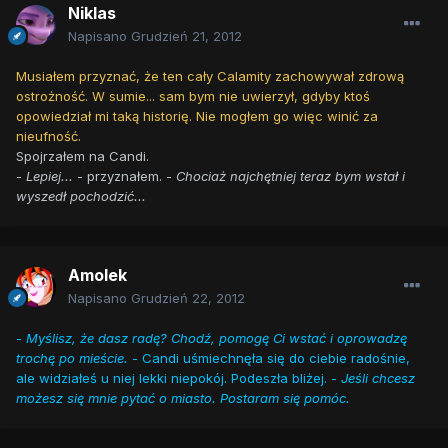
Niklas
Napisano
Grudzień 21, 2012
Musiałem przyznać, że ten cały Calamity zachowywał zdrową
ostrożność. W sumie... sam bym nie uwierzył, gdyby ktoś
opowiedział mi taką historię. Nie mogłem go więc winić za
nieufność.
Spojrzałem na Candi.
-
Lepiej...
- przyznałem. -
Chociaż najchętniej teraz bym wstał i
wyszedł pochodzić...
Amolek
Napisano
Grudzień 22, 2012
-
Myślisz, że dasz radę? Chodź, pomogę Ci wstać i oprowadzę
trochę po mieście.
- Candi uśmiechnęła się do ciebie radośnie,
ale widziałeś u niej lekki niepokój. Podeszła bliżej. -
Jeśli chcesz
możesz się mnie pytać o miasto. Postaram się pomóc.