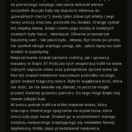
że pierwszego swojego uleczenia dokonał wbrew
wszystkim (kucyki bały się dopuścić młokosa do
„poważnych rzeczy”), kiedy tylko zobaczyli efekty i jego
nowy uroczy znaczek, pozwolili mu działać. Orange zyskał
też niejaką sławę, dzięki czemu jego wizyty w kolejnych
osadach były nieco... łatwiejsze. Głównie przemierzał
Equestrię sam - tak jakoś było... łatwiej. Być może po prostu
nie spotkał nikogo wartego uwagi, ale... jakoś lepiej mu było
działać w pojedynkę.
Nieprzerwanie szukał zarówno rodziny, jak i sprawcy
masakry w Stajni 37. Podczas tych eksploracji trafił na wiele
różnych zapisów video oraz pamiętników sprzed wiele lat.
Raz też znalazł metalowe mauzoleum pośrodku niczego,
gdzie znalazł magiczny miecz. Była to wyjątkowa broń, która
nie dość, że nie dawała się złamać, to jeszcze mogła
przebić średniej grubości pancerz. Do tego mógł dzięki niej
nawet odbijać kule.
W końcu jednak trafił na krótki materiał wideo, który
znacząco zmienił jego spojrzenie na wydarzenia, które
zniszczyły jego świat. Znalazł go w podziemiach starego
instytutu meteorologii znajdującego się niedaleko Nowej
Appleloosy. Krótki zapis przedstawiał naukowca