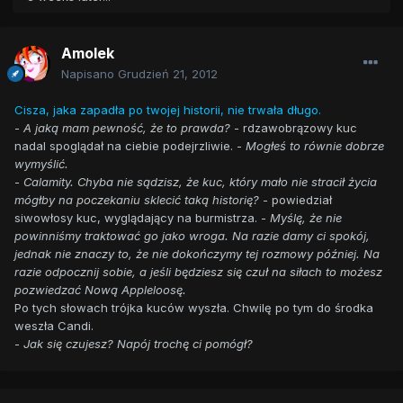
Amolek
Napisano
Grudzień 21, 2012
Cisza, jaka zapadła po twojej historii, nie trwała długo.
-
A jaką mam pewność, że to prawda?
- rdzawobrązowy kuc
nadal spoglądał na ciebie podejrzliwie. -
Mogłeś to równie dobrze
wymyślić.
-
Calamity. Chyba nie sądzisz, że kuc, który mało nie stracił życia
mógłby na poczekaniu sklecić taką historię?
- powiedział
siwowłosy kuc, wyglądający na burmistrza. -
Myślę, że nie
powinniśmy traktować go jako wroga. Na razie damy ci spokój,
jednak nie znaczy to, że nie dokończymy tej rozmowy później. Na
razie odpocznij sobie, a jeśli będziesz się czuł na siłach to możesz
pozwiedzać Nową Appleloosę.
Po tych słowach trójka kuców wyszła. Chwilę po tym do środka
weszła Candi.
-
Jak się czujesz? Napój trochę ci pomógł?