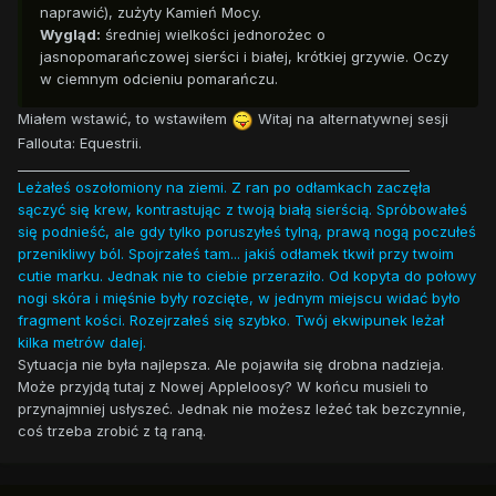
naprawić), zużyty Kamień Mocy.
Wygląd:
średniej wielkości jednorożec o
jasnopomarańczowej sierści i białej, krótkiej grzywie. Oczy
w ciemnym odcieniu pomarańczu.
Miałem wstawić, to wstawiłem
Witaj na alternatywnej sesji
Fallouta: Equestrii.
___________________________________________________________
Leżałeś oszołomiony na ziemi. Z ran po odłamkach zaczęła
sączyć się krew, kontrastując z twoją białą sierścią. Spróbowałeś
się podnieść, ale gdy tylko poruszyłeś tylną, prawą nogą poczułeś
przenikliwy ból. Spojrzałeś tam... jakiś odłamek tkwił przy twoim
cutie marku. Jednak nie to ciebie przeraziło. Od kopyta do połowy
nogi skóra i mięśnie były rozcięte, w jednym miejscu widać było
fragment kości. Rozejrzałeś się szybko. Twój ekwipunek leżał
kilka metrów dalej.
Sytuacja nie była najlepsza. Ale pojawiła się drobna nadzieja.
Może przyjdą tutaj z Nowej Appleloosy? W końcu musieli to
przynajmniej usłyszeć. Jednak nie możesz leżeć tak bezczynnie,
coś trzeba zrobić z tą raną.