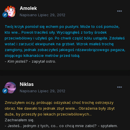
Amolek
Napisano
Lipiec 29, 2012
Twój krzyk poniósł się echem po pustyni. Może to coś pomoże,
kto wie... Powoli traciłeś siły. Wyciągnąłeś z torby środek
przeciwbólowy i użyłeś go. Po chwili część bólu ustąpiła. Zdołałeś
wstać i zarzucić ekwipunek na grzbiet. Wzrok miałeś trochę
zamglony, jednak zobaczyłeś jakiegoś rdzawobrązowego pegaza,
stojącego kilkanaście metrów przed tobą.
-
Kim jesteś?
- zapytał ostro.
Niklas
Napisano
Lipiec 29, 2012
Zmrużyłem oczy, próbując odzyskać choć trochę ostrzejszy
obraz. Nie dawało to jednak zbyt wiele... Obrażenia były zbyt
duże, by przeszły po lekach przeciwbólowych...
Zachwiałem się.
- Jesteś... jednym z tych, co... co chcą mnie zabić? - spytałem.