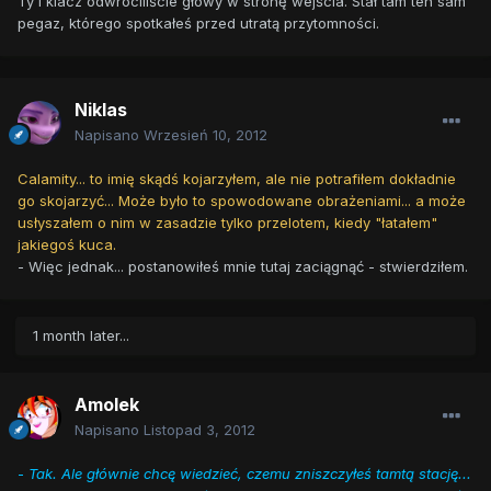
Ty i klacz odwróciliście głowy w stronę wejścia. Stał tam ten sam
pegaz, którego spotkałeś przed utratą przytomności.
Niklas
Napisano
Wrzesień 10, 2012
Calamity... to imię skądś kojarzyłem, ale nie potrafiłem dokładnie
go skojarzyć... Może było to spowodowane obrażeniami... a może
usłyszałem o nim w zasadzie tylko przelotem, kiedy "łatałem"
jakiegoś kuca.
- Więc jednak... postanowiłeś mnie tutaj zaciągnąć - stwierdziłem.
1 month later...
Amolek
Napisano
Listopad 3, 2012
-
Tak. Ale głównie chcę wiedzieć, czemu zniszczyłeś tamtą stację...