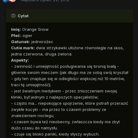
Cytat
Imię:
Orange Snow
Płeć:
ogier
Gatunek:
jednorożec
Cutie mark:
dwie strzykawki ułożone równolegle na skos,
jedna czerwona, druga zielona.
Aspekty:
- zwinność i umiejętność posługiwania się bronią białą -
głównie swoim mieczem (jak długo ma ze sobą swój kryształ
- gdy ten znajduje się w odległości większej niż 10 metrów,
traci tę umiejętność);
- jest świetnym medykiem - przez zniszczeniem swojej
kliniki, był jednym z najlepszych specjalistów;
- często ma... niepokojące spojrzenie, które potrafi przerazić
zwykłe kucyki - ma przez to czasem problemy ze
znalezieniem noclegu;
- czasem bywa też nieobecny, zwłaszcza kiedy ma zbyt
dużo czasu do namysłu.
- czuje się blisko paniki, kiedy słyszy wybuch.