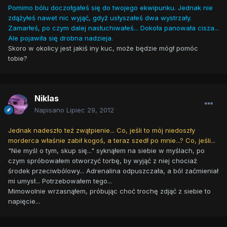
Pomimo bólu doczołgałeś się do twojego ekwipunku. Jednak nie
zdążyłeś nawet nic wyjąć, gdyż usłyszałeś dwa wystrzały.
Zamarłeś, po czym dalej nasłuchiwałeś... Dokoła panowała cisza...
Ale pojawiła się drobna nadzieja.
Skoro w okolicy jest jakiś iny kuc, może będzie mógł pomóc
tobie?
Niklas
Napisano
Lipiec 29, 2012
Jednak nadeszło też zwątpienie... Co, jeśli to mój niedoszły
morderca właśnie zabił kogoś, a teraz szedł po mnie...? Co, jeśli...
"Nie myśl o tym, skup się..." syknąłem na siebie w myślach, po
czym spróbowałem otworzyć torbę, by wyjąć z niej chociaż
środek przeciwbólowy... Adrenalina odpuszczała, a ból zaćmieniał
mi umysł... Potrzebowałem tego...
Mimowolnie wrzasnąłem, próbując choć trochę zdjąć z siebie to
napięcie...