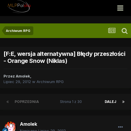
Archiwum RPG
[F:E, wersja alternatywna] Błędy przeszłości
- Orange Snow (Niklas)
Przez
Amolek
,
Lipiec 29, 2012
w
Archiwum RPG
POPRZEDNIA
Strona 1 z 30
DALEJ
Amolek
Napisano
Lipiec 29, 2012