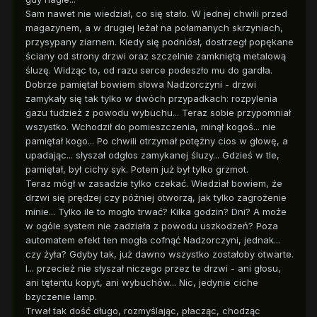
Sam nawet nie wiedział, co się stało. W jednej chwili przed
magazynem, a w drugiej leżał na połamanych skrzyniach,
przysypany ziarnem. Kiedy się podniósł, dostrzegł popękane
ściany od strony drzwi oraz szczelnie zamkniętą metalową
śluzę. Widząc to, od razu serce podeszło mu do gardła.
Dobrze pamiętał bowiem słowa Nadzorczyni - drzwi
zamykały się tak tylko w dwóch przypadkach: rozpylenia
gazu tudzież z powodu wybuchu... Teraz sobie przypomniał
wszystko. Wchodził do pomieszczenia, minął kogoś... nie
pamiętał kogo... Po chwili otrzymał potężny cios w głowę, a
upadając... słyszał odgłos zamykanej śluzy... Gdzieś w tle,
pamiętał, był cichy syk. Potem już był tylko grzmot.
Teraz mógł w zasadzie tylko czekać. Wiedział bowiem, że
drzwi się prędzej czy później otworzą, jak tylko zagrożenie
minie... Tylko ile to mogło trwać? Kilka godzin? Dni? A może
w ogóle system nie zadziała z powodu uszkodzeń? Poza
automatem efekt ten mogła cofnąć Nadzorczyni, jednak...
czy żyła? Gdyby tak, już dawno wszystko zostałoby otwarte.
I... przecież nie słyszał niczego przez te drzwi - ani głosu,
ani tętentu kopyt, ani wybuchów... Nic, jedynie ciche
bzyczenie lamp.
Trwał tak dość długo, rozmyślając, płacząc, chodząc