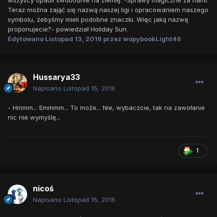
wszyscy opadli swobodnie na ziemię. -Sprawy magiczne za nami.
Teraz można zająć się nazwą naszej ligi i opracowaniem naszego
symbolu, żebyśmy mieli podobne znaczki. Więc jaką nazwę
proponujecie?- powiedział Holiday Sun.
Edytowano
Listopad 13, 2016
przez wopybookLight46
Hussarya33
Napisano
Listopad 15, 2016
- Hmmm... Emmmm... To może... Nie, wybaczcie, tak na zawołanie
nic nie wymyślę...
1
nicoś
Napisano
Listopad 16, 2016