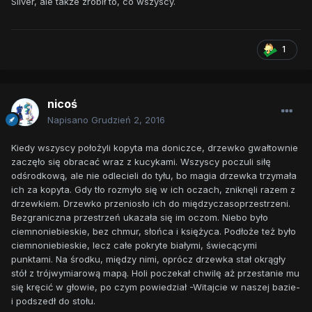
Silver, ale także zrobił to, co wszyscy.
1
nicoś
Napisano
Grudzień 2, 2016
Kiedy wszyscy położyli kopyta ma doniczce, drzewko gwałtownie
zaczęło się obracać wraz z kucykami. Wszyscy poczuli siłę
odśrodkową, ale nie odlecieli do tyłu, bo magia drzewka trzymała
ich za kopyta. Gdy tło rozmyło się w ich oczach, zniknęli razem z
drzewkiem. Drzewko przeniosło ich do międzyczasoprzestrzeni.
Bezgraniczna przestrzeń ukazała się im oczom. Niebo było
ciemnoniebieskie, bez chmur, słońca i księżyca. Podłoże też było
ciemnoniebieskie, lecz całe pokryte białymi, świecącymi
punktami. Na środku, między nimi, oprócz drzewka stał okrągły
stół z trójwymiarową mapą. Holi poczekał chwilę aż przestanie mu
się kręcić w głowie, po czym powiedział -Witajcie w naszej bazie-
i podszedł do stołu.