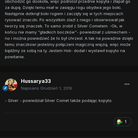
obchodzić go dookoła, więc podniósł przednie kopyta i złapał go
za dupę. Dzięki temu miał w zasięgu rogu obydwa jego boki.
Następnie dotknął boki rogiem i zaczęły się w tych miejscach
rysować znaczki. Po wszystkim zlazł z niego i obserwował jak
tworzy się znaczek. To samo zrobił z Silver Cometem. -Ok, w
końcu nie mamy "gładkich boczków"- powiedział z uśmiechem -
no i można powiedzieć że to był chrzest. A tak na poważnie dzięki
temu znaczkowi jesteśmy połączeni magiczną więzią, więc może
bądźmy ze sobą na ty. Jestem Holi- dodał i wystawił kopyto na
powitanie.
Hussarya33
Napisano
Grudzień 1, 2016
- Silver - powiedział Silver Comet także podając kopyto.
1