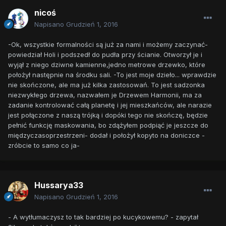
nicoś
Napisano
Grudzień 1, 2016
-Ok, wszystkie formalności są już za nami i możemy zaczynać-
powiedział Holi i podszedł do pudła przy ścianie. Otworzył je i
wyjął z niego dziwne kamienne,jedno metrowe drzewko, które
położył następnie na środku sali. -To jest moje dzieło... wprawdzie
nie skończone, ale ma już kilka zastosowań. To jest sadzonka
niezwykłego drzewa, nazwałem je Drzewem Harmonii, ma za
zadanie kontrolować całą planetę i jej mieszkańców, ale narazie
jest połączone z naszą trójką i dopóki tego nie skończę, będzie
pełnić funkcję maskowania, bo zdążyłem podpiąć je jeszcze do
międzyczasoprzestrzeni- dodał i położył kopyto na doniczce -
zróbcie to samo co ja-
Hussarya33
Napisano
Grudzień 1, 2016
- A wytłumaczysz to tak bardziej po kucykowemu? - zapytał