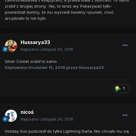
ciemnoniebieska z księżycem, a prawa biała z słońcem. To samo
zrobił z drugiej strony. -No, to teraz wy. Pokazywać tyłki-
powiedział dumny, że mu wyszedł świetny rysunek, choć
arcydzieło to nie było.
Hussarya33
Napisano
Listopad 24, 2016
Silver Comet zrobił to samo.
Edytowano
Grudzień 15, 2016
przez Hussarya33
1
nicoś
Napisano
Listopad 24, 2016
Holiday Sun podszedł do tyłka Lightning Darta. Nie chciało mu się