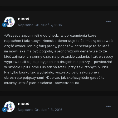
nicoś
Napisano
Grudzień 7, 2016
-Wszyscy zapomnieli o co chodzi w porozumieniu które
napisałem i tak: kucyki ziemskie denerwuje to że muszą oddawać
część owocu ich ciężkiej pracy, pegazów denerwuje to że ktoś
im mówi jaka ma być pogoda, a jednorożców denerwuje to że
ktoś zajmuje ich cenny czas na prostackie zadania. I tak wszyscy
wyprowadzili się stąd by jedni na drugich nie patrzyli- powiedział
w skrócie Split Horse i usiadł na fotelu przy zakurzonym biurku.
Nie tylko biurko tak wyglądało, wszystko było zakurzone i
obrośnięte pajęczynami. -Dobrze, jak skończyliście gadać to
musimy ustalić plan działania- powiedział Holi.
nicoś
Napisano
Grudzień 8, 2016