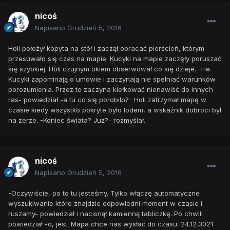
nicoś
Napisano
Grudzień 5, 2016
Holi położył kopyta na stół i zaczął obracać pierścień, którym
przesuwało się czas na mapie. Kucyki na mapie zaczęły poruszać
się szybkiej. Holi czujnym okiem obserwował co się dzieje. -He.
Kucyki zapominają o umowie i zaczynają nie spełniać warunków
porozumienia. Przez to zaczyna kiełkować nienawiść do innych
ras- powiedział -a tu co się porobiło?- Holi zatrzymał mapę w
czasie kiedy wszystko pokryte było lodem, a wskaźnik dobroci był
na zerze. -Koniec świata? Już?- rozmyślał.
nicoś
Napisano
Grudzień 5, 2016
-Oczywiście, po to tu jesteśmy. Tylko włączę automatyczne
wyszukiwanie które znajdzie odpowiedni moment w czasie i
ruszamy- powiedział i nacisnął kamienną tabliczkę. Po chwili
powiedział -o, jest. Mapa chce nas wysłać do czasu: 24.12.3021