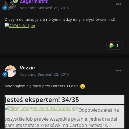
Zegarmistrz
Napisano
Sierpień 22, 2016
Z czym do ludzi, ja się na tym między innymi wychowałem xD
1
Vezzie
Napisano
Sierpień 22, 2016
Machnąłem się tylko przy Harcerzu Lazlo
Jesteś ekspertem! 34/35
Odpowiedziałeś na
wszystkie lub prawie wszystkie pytania. Jednak nadal
pamiętasz stare kreskówki na Cartoon Network.