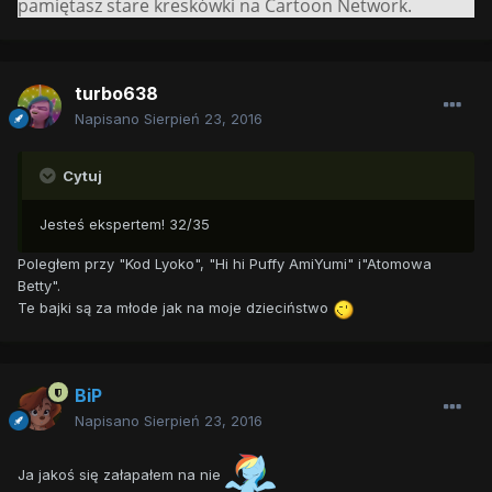
pamiętasz stare kreskówki na Cartoon Network.
turbo638
Napisano
Sierpień 23, 2016
Cytuj
Jesteś ekspertem! 32/35
Poległem przy "Kod Lyoko", "Hi hi Puffy AmiYumi" i"Atomowa
Betty".
Te bajki są za młode jak na moje dzieciństwo
BiP
Napisano
Sierpień 23, 2016
Ja jakoś się załapałem na nie