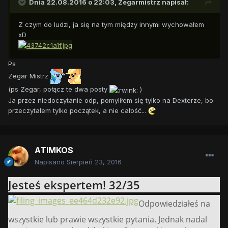
Dnia 22.08.2016 o 22:03,
Zegarmistrz
napisał:
Z czym do ludzi, ja się na tym między innymi wychowałem
xD
Ps
Zegar Mistrz
(ps Zegar, połącz te dwa posty
)
Ja przez niedoczytanie odp, pomyliłem się tylko na Dexterze, bo
przeczytałem tylko początek, a nie całość...
ATIMKOS
Napisano
Sierpień 23, 2016
Jesteś ekspertem! 32/35
Odpowiedziałeś na
wszystkie lub prawie wszystkie pytania. Jednak nadal