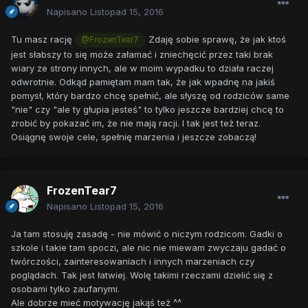
Napisano
Listopad 15, 2016
Tu masz rację
Zdaję sobie sprawę, że jak ktoś
@FrozenTear7
jest słabszy to się może załamać i zniechęcić przez taki brak
wiary ze strony innych, ale w moim wypadku to działa raczej
odwrotnie. Odkąd pamiętam mam tak, że jak wpadnę na jakiś
pomysł, który bardzo chcę spełnić, ale słyszę od rodziców same
"nie" czy "ale ty głupia jesteś" to tylko jeszcze bardziej chcę to
zrobić by pokazać im, że nie mają racji. I tak jest też teraz.
Osiągnę swoje cele, spełnię marzenia i jeszcze zobaczą!
FrozenTear7
Napisano
Listopad 15, 2016
Ja tam stosuję zasadę - nie mówić o niczym rodzicom. Gadki o
szkole i takie tam spoczi, ale nic nie miewam zwyczaju gadać o
twórczości, zainteresowaniach i innych marzeniach czy
poglądach. Tak jest łatwiej. Wolę takimi rzeczami dzielić się z
osobami tylko zaufanymi.
Ale dobrze mieć motywację jakąś też ^^