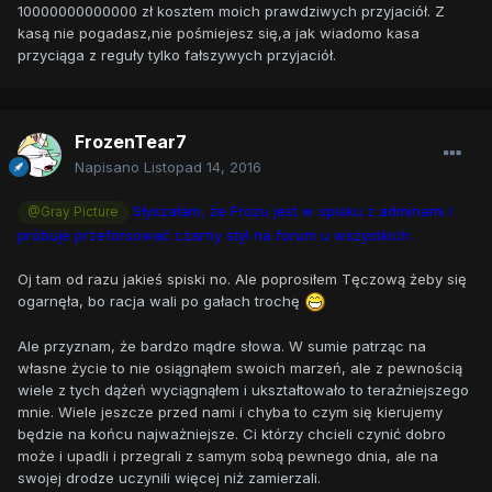
10000000000000 zł kosztem moich prawdziwych przyjaciół. Z
kasą nie pogadasz,nie pośmiejesz się,a jak wiadomo kasa
przyciąga z reguły tylko fałszywych przyjaciół.
FrozenTear7
Napisano
Listopad 14, 2016
Słyszałam, że Frozu jest w spisku z adminami i
@Gray Picture
próbuje przeforsować czarny styl na forum u wszystkich.
Oj tam od razu jakieś spiski no. Ale poprosiłem Tęczową żeby się
ogarnęła, bo racja wali po gałach trochę
Ale przyznam, że bardzo mądre słowa. W sumie patrząc na
własne życie to nie osiągnąłem swoich marzeń, ale z pewnością
wiele z tych dążeń wyciągnąłem i ukształtowało to teraźniejszego
mnie. Wiele jeszcze przed nami i chyba to czym się kierujemy
będzie na końcu najważniejsze. Ci którzy chcieli czynić dobro
może i upadli i przegrali z samym sobą pewnego dnia, ale na
swojej drodze uczynili więcej niż zamierzali.