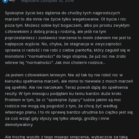
Napisano
Listopad 15, 2016
Spokojnie życie bez dążenia do choćby tych najprostszych
marzeń to dla mnie nie życie tylko wegetowanie. Ot bycie i nic
poza tym. Możesz sobie być bogaczem, albo po prostu zwykłym
człowiekiem z dobrą pracą i rodziną, ale jeśli na tym
poprzestaniesz i zostawisz marzenia to moim zdaniem nie jest to
najlepsze wyjście. No, chyba, że stagnacja w zwyczajności
sprawia ci radość i nie robi z ciebie pantofla, który zagubił się w
monotonii i "normalności" do tego stopnia, że już nic nie zrobi
wbrew tej "normalności". Jak moi cholerni rodzice...
Ja jestem człowiekiem leniwym. Nie aż tak by nie robić nic w
kierunku spełnienia marzeń, ale mimo to niewiele z moich marzeń
się spełniło. Ale nie narzekam. Teraz powoli dążę do spełnienia
reszty. W tym miesiącu podjęłam ku temu bardzo duże kroki.
Problem w tym, że ci "spokojnie żyjący" ludzie jakimi są moi
rodzice nie mogą się pogodzić z tym, że chcę żyć według
własnego planu. I to mi sprawę bardzo utrudnia bo ciężko jest się
za coś wziąć gdy słyszy się tylko obelgi, groźby i inne
demotywatory.
Ale trochę wyszło z tego mojego smęcenia, wybaczcie za taką