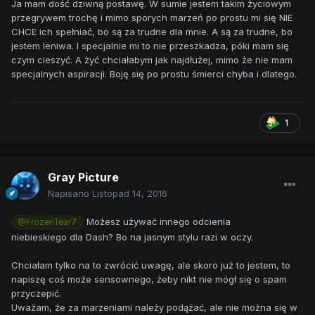
Ja mam dość dziwną postawę. W sumie jestem takim życiowym
przegrywem trochę i mimo sporych marzeń po prostu mi się NIE
CHCE ich spełniać, bo są za trudne dla mnie. A są za trudne, bo
jestem leniwa. I specjalnie mi to nie przeszkadza, póki mam się
czym cieszyć. A żyć chciałabym jak najdłużej, mimo że nie mam
specjalnych aspiracji. Boję się po prostu śmierci chyba i dlatego.
1
Gray Picture
Napisano
Listopad 14, 2016
Możesz używać innego odcienia
@FrozenTear7
niebieskiego dla Dash? Bo na jasnym stylu razi w oczy.
Chciałam tylko na to zwrócić uwagę, ale skoro już to jestem, to
napiszę coś może sensownego, żeby nikt nie mógł się o spam
przyczepić.
Uważam, że za marzeniami należy podążać, ale nie można się w