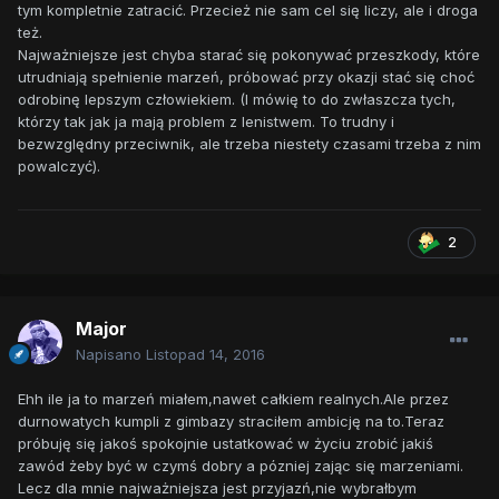
tym kompletnie zatracić. Przecież nie sam cel się liczy, ale i droga
też.
Najważniejsze jest chyba starać się pokonywać przeszkody, które
utrudniają spełnienie marzeń, próbować przy okazji stać się choć
odrobinę lepszym człowiekiem. (I mówię to do zwłaszcza tych,
którzy tak jak ja mają problem z lenistwem. To trudny i
bezwzględny przeciwnik, ale trzeba niestety czasami trzeba z nim
powalczyć).
2
Major
Napisano
Listopad 14, 2016
Ehh ile ja to marzeń miałem,nawet całkiem realnych.Ale przez
durnowatych kumpli z gimbazy straciłem ambicję na to.Teraz
próbuję się jakoś spokojnie ustatkować w życiu zrobić jakiś
zawód żeby być w czymś dobry a pózniej zając się marzeniami.
Lecz dla mnie najważniejsza jest przyjazń,nie wybrałbym