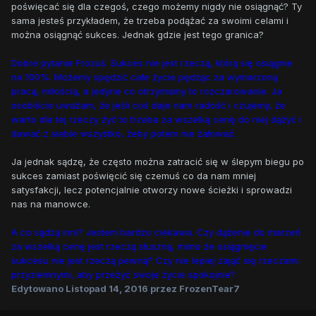
poświęcać się dla czegoś, czego możemy nigdy nie osiągnąć? Ty
sama jesteś przykładem, że trzeba podążać za swoimi celami i
można osiągnąć sukces. Jednak gdzie jest tego granica?
Dobre pytanie Frozuś. Sukces nie jest rzeczą, którą się osiągnie
na 100%. Możemy spędzić całe życie pędząc za wymarzoną
pracą, miłością, a jedyne co otrzymamy to rozczarowanie. Ja
osobiście uważam, że jeśli coś daje nam radość i czujemy, że
warto dla tej rzeczy żyć to trzeba za wszelką cenę do niej dążyć i
dawać z siebie wszystko, żeby potem nie żałować.
Ja jednak sądzę, że często można zatracić się w ślepym biegu po
sukces zamiast poświęcić się czemuś co da nam mniej
satysfakcji, lecz potencjalnie otworzy nowe ścieżki i sprowadzi
nas na manowce.
A co sądzą inni? Jestem bardzo ciekawa. Czy dążenie do marzeń
za wszelką cenę jest rzeczą słuszną, mimo że osiągnięcie
sukcesu nie jest rzeczą pewną? Czy nie lepiej zająć się rzeczami
przyziemnymi, aby przeżyć swoje życie spokojnie?
Edytowano
Listopad 14, 2016
przez FrozenTear7