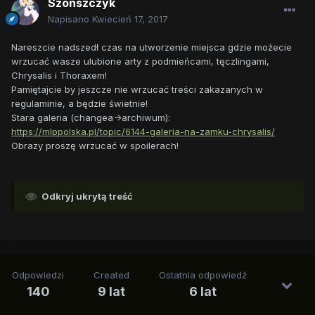
Szonszczyk
Napisano
Kwiecień 17, 2017
Nareszcie nadszedł czas na utworzenie miejsca gdzie możecie
wrzucać wasze ulubione arty z podmieńcami, tęczlingami,
Chrysalis i Thoraxem!
Pamiętajcie by jeszcze nie wrzucać treści zakazanych w
regulaminie, a będzie świetnie!
Stara galeria (changea->archiwum):
https://mlppolska.pl/topic/6144-galeria-na-zamku-chrysalis/
Obrazy proszę wrzucać w spoilerach!
Odkryj ukrytą treść
Odpowiedzi
Created
Ostatnia odpowiedź
140
9 lat
6 lat