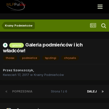
Krainy Podmieńców
Galeria podmieńców i ich
galeria
władców!
thorax
podmieńce
tęczlingi
chrysalis
Przez
Szonszczyk
,
Kwiecień 17, 2017
w
Krainy Podmieńców
POPRZEDNIA
Strona 1 z 6
DALEJ