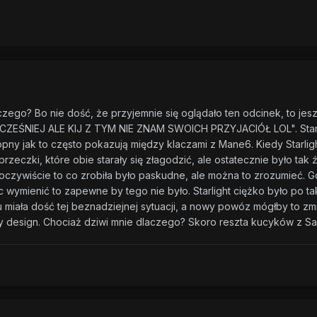
czego? Bo nie dość, że przyjemnie się oglądało ten odcinek, to j
EŚNIEJ ALE KIJ Z TYM NIE ZNAM SWOICH PRZYJACIÓŁ LOL". Starlight
opny jak to często pokazują między klaczami z Mane6. Kiedy Starlight 
przeczki, które obie starały się złagodzić, ale ostatecznie było tak 
czywiście to co zrobiła było paskudne, ale można to zrozumieć. Gdy
c wymienić to zapewne by tego nie było. Starlight ciężko było po ta
iała dość tej beznadziejnej sytuacji, a nowy powóz mógłby to zmie
y design. Chociaż dziwi mnie dlaczego? Skoro reszta kucyków z Sad