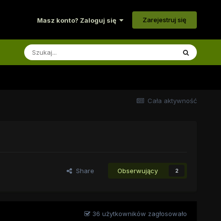
Zarejestruj się
Masz konto? Zaloguj się
Cała aktywność
Share
Obserwujący
2
36 użytkowników zagłosowało