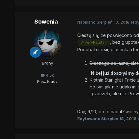
Sowenia
Napisano
Sierpień 18, 2018
(ed
Cieszę się, że poświęcono od
, bez głupotek
@PervKapitan
Podobała mi się piosenka i t
Dlaczego do jasnej cias
Brony
Niżej już doszłyśmy d
4.5k
Kłótnia Starlight i Trix
Płeć:
Klacz
po tym jak nie udało im
ją zaczęła, ale nie. Pro
Daję 9/10, bo to nadal świetn
Edytowano
Sierpień 18, 2018
p