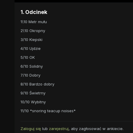
1. Odcinek
1\10 Metr mułu
2\10 Okropny
3/10 Kiepski
4/10 Ujdzie
5/10 OK
6/10 Solidny
7/10 Dobry
8/10 Bardzo dobry
9/10 Świetrny
10/10 Wybitny
11/10 *snoring teacup noises*
Zaloguj się
lub
zarejestruj
, aby zagłosować w ankiecie.