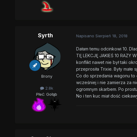
Syrth
Napisano
Sierpień 18, 2018
Dałam temu odcinkowi 10. Dla
TĘ LEKCJĘ JAKIEŚ 10 RAZY WCZ
konflikt nawet nie był taki okr
przeprosiła Trixie. Były małe s
Co do sprzedania wagonu to o
Brony
wcześniej i nie zamierza za ni
2.8k
ogromnym skarbem. Po prostu m
Płeć:
Gołąb
No i ten kuc miał dość ciekaw