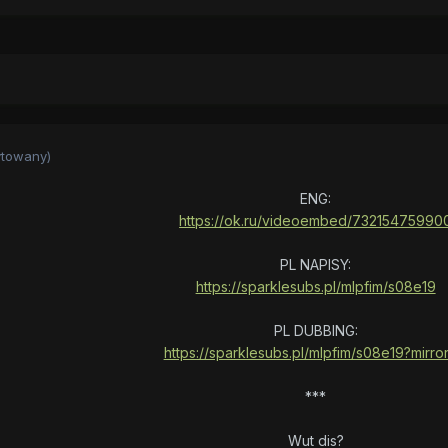
ytowany)
ENG:
https://ok.ru/videoembed/73215475990
PL NAPISY:
https://sparklesubs.pl/mlpfim/s08e19
PL DUBBING:
https://sparklesubs.pl/mlpfim/s08e19?mirro
***
Wut dis?