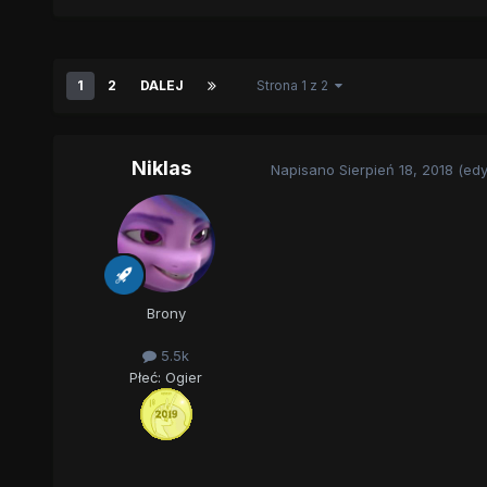
1
2
DALEJ
Strona 1 z 2
Niklas
Napisano
Sierpień 18, 2018
(ed
Brony
5.5k
Płeć:
Ogier