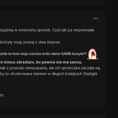
yjaźnią w sensowny sposób. Czyli jak już wspomniała
obniżyły moją ocenę o dwa stopnie:
różnik to koń więc czemu w tle dano SAME kucyki?!
ten minus skreślam, bo pewnie nie ma sensu.
ię tak z powodu niewyspania, ale ich sprzeczka zaczęła się
y to sfrustrowana staniem w długich kolejkach Starlight
zy.