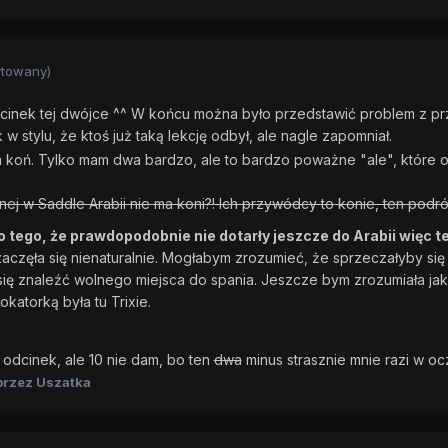
ytowany)
cinek tej dwójce ^^ W końcu można było przedstawić problem z prz
 w stylu, że ktoś już taką lekcję odbył, ale nagle zapomniał.
en koń. Tylko mam dwa bardzo, ale to bardzo poważne "ale", które 
nej w Saddle Arabii nie ma koni?! Ich przywódcy to konie, ten pod
o tego, że prawdopodobnie nie dotarły jeszcze do Arabii więc 
ie zaczęła się nienaturalnie. Mogłabym zrozumieć, że sprzeczałyby s
 się znaleźć wolnego miejsca do spania. Jeszcze bym zrozumiała jakb
wokatorką była tu Trixie.
y odcinek, ale 10 nie dam, bo ten
dwa
minus strasznie mnie razi w oc
rzez Uszatka