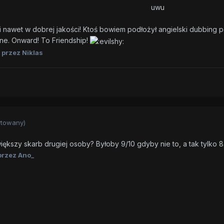
uwu
 nawet w dobrej jakości! Ktoś bowiem podłożył angielski dubbing po
ne. Onward! To Friendship!
przez Niklas
ytowany)
kszy skarb drugiej osoby? Byłoby 9/10 gdyby nie to, a tak tylko 8
rzez Ano_