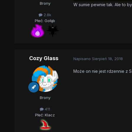
Brony
W sumie pewnie tak. Ale to b
2.8k
Płeć:
Gołąb
Cozy Glass
Napisano
Sierpień 18, 2018
Może on nie jest rdzennie z S
Brony
411
Płeć:
Klacz