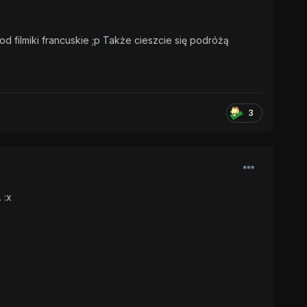
d filmiki francuskie ;p Także cieszcie się podróżą
3
. :x