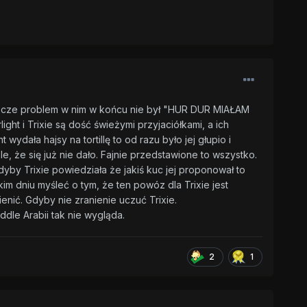
eszcze problem w nim w końcu nie był "HUR DUR MIAŁAM
 i Trixie są dość świeżymi przyjaciółkami, a ich
wydała hajsy na tortillę to od razu było jej głupio i
źle, że się już nie dało. Fajnie przedstawione to wszystko.
by Trixie powiedziała że jakiś kuc jej proponował to
kim dniu myśleć o tym, że ten powóz dla Trixie jest
nić. Gdyby nie zranienie uczuć Trixie.
dle Arabii tak nie wygląda.
2
1